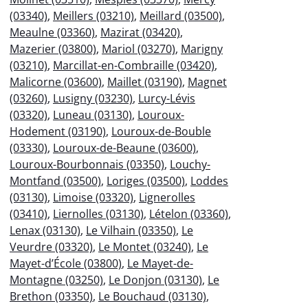
(03340)
,
Meillers (03210)
,
Meillard (03500)
,
Meaulne (03360)
,
Mazirat (03420)
,
Mazerier (03800)
,
Mariol (03270)
,
Marigny
(03210)
,
Marcillat-en-Combraille (03420)
,
Malicorne (03600)
,
Maillet (03190)
,
Magnet
(03260)
,
Lusigny (03230)
,
Lurcy-Lévis
(03320)
,
Luneau (03130)
,
Louroux-
Hodement (03190)
,
Louroux-de-Bouble
(03330)
,
Louroux-de-Beaune (03600)
,
Louroux-Bourbonnais (03350)
,
Louchy-
Montfand (03500)
,
Loriges (03500)
,
Loddes
(03130)
,
Limoise (03320)
,
Lignerolles
(03410)
,
Liernolles (03130)
,
Lételon (03360)
,
Lenax (03130)
,
Le Vilhain (03350)
,
Le
Veurdre (03320)
,
Le Montet (03240)
,
Le
Mayet-d’École (03800)
,
Le Mayet-de-
Montagne (03250)
,
Le Donjon (03130)
,
Le
Brethon (03350)
,
Le Bouchaud (03130)
,