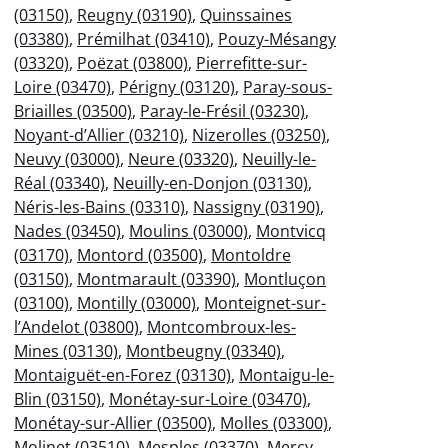
(03150)
,
Reugny (03190)
,
Quinssaines
(03380)
,
Prémilhat (03410)
,
Pouzy-Mésangy
(03320)
,
Poëzat (03800)
,
Pierrefitte-sur-
Loire (03470)
,
Périgny (03120)
,
Paray-sous-
Briailles (03500)
,
Paray-le-Frésil (03230)
,
Noyant-d’Allier (03210)
,
Nizerolles (03250)
,
Neuvy (03000)
,
Neure (03320)
,
Neuilly-le-
Réal (03340)
,
Neuilly-en-Donjon (03130)
,
Néris-les-Bains (03310)
,
Nassigny (03190)
,
Nades (03450)
,
Moulins (03000)
,
Montvicq
(03170)
,
Montord (03500)
,
Montoldre
(03150)
,
Montmarault (03390)
,
Montluçon
(03100)
,
Montilly (03000)
,
Monteignet-sur-
l’Andelot (03800)
,
Montcombroux-les-
Mines (03130)
,
Montbeugny (03340)
,
Montaiguët-en-Forez (03130)
,
Montaigu-le-
Blin (03150)
,
Monétay-sur-Loire (03470)
,
Monétay-sur-Allier (03500)
,
Molles (03300)
,
Molinet (03510)
,
Mesples (03370)
,
Mercy