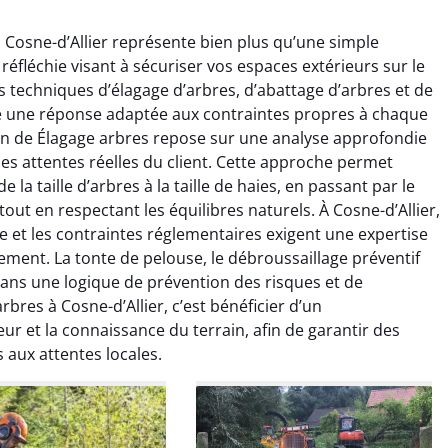
 Cosne-d’Allier représente bien plus qu’une simple
 réfléchie visant à sécuriser vos espaces extérieurs sur le
s techniques d’élagage d’arbres, d’abattage d’arbres et de
e une réponse adaptée aux contraintes propres à chaque
ion de Élagage arbres repose sur une analyse approfondie
des attentes réelles du client. Cette approche permet
raya Benali
Léandro Vasseur
 la taille d’arbres à la taille de haies, en passant par le
out en respectant les équilibres naturels. À Cosne-d’Allier,
7 février 2026
12 juillet 2025
le et les contraintes réglementaires exigent une expertise
e irréprochable du
Intervention rapide et très
ement. La tonte de pelouse, le débroussaillage préventif
la fin. Les arbres ont
professionnelle pour
dans une logique de prévention des risques et de
faitement entretenus
l’élagage de mes arbres. Le
bres à Cosne-d’Allier, c’est bénéficier d’un
e nettoyage après
travail est propre, sécurisé et
r et la connaissance du terrain, afin de garantir des
tion est impeccable.
parfaitement réalisé. Je
 aux attentes locales.
ommande vivement.
recommande sans hésiter.