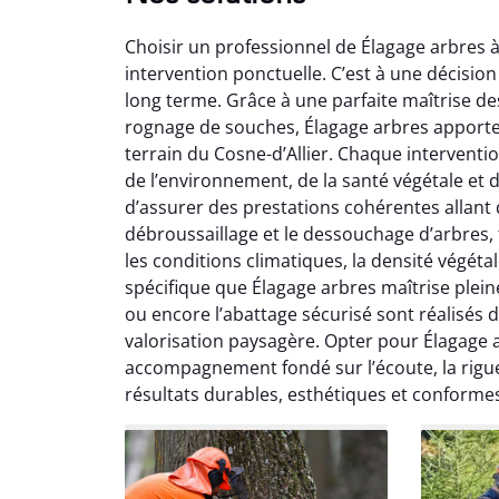
Choisir un professionnel de Élagage arbres à
intervention ponctuelle. C’est à une décision
long terme. Grâce à une parfaite maîtrise de
rognage de souches, Élagage arbres apport
terrain du Cosne-d’Allier. Chaque intervent
de l’environnement, de la santé végétale et 
So
d’assurer des prestations cohérentes allant de
débroussaillage et le dessouchage d’arbres, t
0
les conditions climatiques, la densité végéta
Servic
spécifique que Élagage arbres maîtrise plein
début à 
ou encore l’abattage sécurisé sont réalisés 
été par
valorisation paysagère. Opter pour Élagage ar
et l
accompagnement fondé sur l’écoute, la rigueu
interven
résultats durables, esthétiques et conformes
Je rec