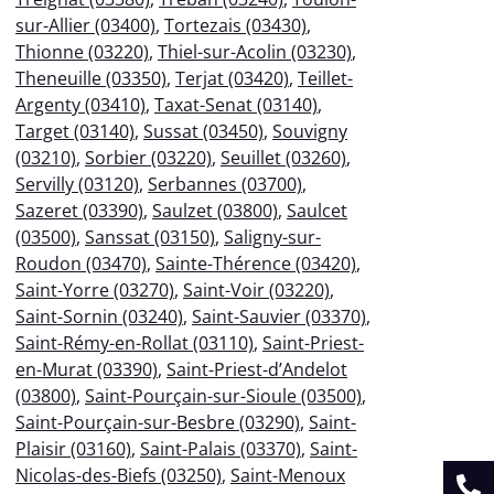
sur-Allier (03400)
,
Tortezais (03430)
,
Thionne (03220)
,
Thiel-sur-Acolin (03230)
,
Theneuille (03350)
,
Terjat (03420)
,
Teillet-
Argenty (03410)
,
Taxat-Senat (03140)
,
Target (03140)
,
Sussat (03450)
,
Souvigny
(03210)
,
Sorbier (03220)
,
Seuillet (03260)
,
Servilly (03120)
,
Serbannes (03700)
,
Sazeret (03390)
,
Saulzet (03800)
,
Saulcet
(03500)
,
Sanssat (03150)
,
Saligny-sur-
Roudon (03470)
,
Sainte-Thérence (03420)
,
Saint-Yorre (03270)
,
Saint-Voir (03220)
,
Saint-Sornin (03240)
,
Saint-Sauvier (03370)
,
Saint-Rémy-en-Rollat (03110)
,
Saint-Priest-
en-Murat (03390)
,
Saint-Priest-d’Andelot
(03800)
,
Saint-Pourçain-sur-Sioule (03500)
,
Saint-Pourçain-sur-Besbre (03290)
,
Saint-
Plaisir (03160)
,
Saint-Palais (03370)
,
Saint-
Nicolas-des-Biefs (03250)
,
Saint-Menoux