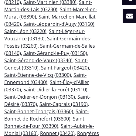
(03210)
,
Saint-Martinien (03380)
,
Saint-
Martin-des-Lais (03230)
,
Saint-Marcel-en-
Murat (03390)
,
Saint-Marcel-en-Marcillat
(03420)
,
Saint-Léopardin-d’Augy (03160)
,
Saint-Léon (03220)
,
Saint-Léger-sur-
Vouzance (03130)
,
Saint-Germain-des-
Fossés (03260)
,
Saint-Germain-de-Salles
(03140)
,
Saint-Gérand-le-Puy (03150)
,
Saint-Gérand-de-Vaux (03340)
,
Saint-
Genest (03310)
,
Saint-Fargeol (03420)
,
Saint-Étienne-de-Vicq (03300)
,
Saint-
Ennemond (03400)
,
Saint-Éloy-d’Allier
(03370)
,
Saint-Didier-la-Forêt (03110)
,
Saint-Didier-en-Donjon (03130)
,
Saint-
Désiré (03370)
,
Saint-Caprais (03190)
,
Saint-Bonnet-Tronçais (03360)
,
Saint-
Bonnet-de-Rochefort (03800)
,
Saint-
Bonnet-de-Four (03390)
,
Saint-Aubin-le-
Monial (03160)
,
Ronnet (03420)
,
Rongères