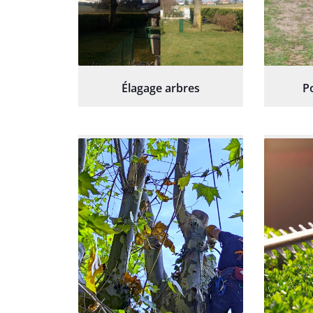
Élagage arbres
P