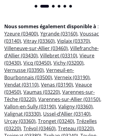
Nous sommes également disponible à
:
Yzeure (03400)
,
Ygrande (03160)
,
Voussac
(03140)
,
Vitray (03360)
,
Viplaix (03370)
,
Villeneuve-sur-Allier (03460)
,
Villefranche-
d’Allier (03430)
,
Villebret (03310)
,
Vieure
(03430)
,
Vicq (03450)
,
Vichy (03200)
,
Vernusse (03390)
,
Verneuil-en-
Bourbonnais (03500)
,
Verneix (03190)
,
Vendat (03110)
,
Venas (03190)
,
Veauce
(03450)
,
Vaumas (03220)
,
Varennes-sur-
Tèche (03220)
,
Varennes-sur-Allier (03150)
,
Vallon-en-Sully (03190)
,
Valigny (03360)
,
Valignat (03330)
,
Ussel-d’Allier (03140)
,
Urçay (03360)
,
Tronget (03240)
,
Trézelles
(03220)
,
Trévol (03460)
,
Treteau (03220)
,
Treignat (03380)
,
Treban (03240)
,
Toulon-