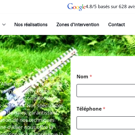
4.8/5 basés sur 628 avi
Nos réalisations
Zones d’intervention
Contact
Nom
*
llier représente le résultat
etien paysager. Toute
ne maîtrise complète des
es alentours. Nos spécialistes
Téléphone
*
lle de haies, garantissant
ation de nos techniques
ne-d’Allier nous offre la
ersonnalisé qui préserve la