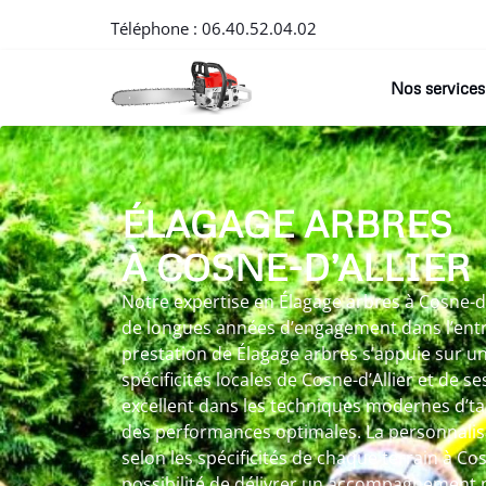
Téléphone :
06.40.52.04.02
Nos services
ÉLAGAGE ARBRES
À COSNE-D’ALLIER
Notre expertise en Élagage arbres à Cosne-d’A
de longues années d’engagement dans l’entr
prestation de Élagage arbres s’appuie sur u
spécificités locales de Cosne-d’Allier et de s
excellent dans les techniques modernes d’tai
des performances optimales. La personnalis
selon les spécificités de chaque terrain à Cos
possibilité de délivrer un accompagnement p