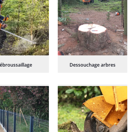
ébroussaillage
Dessouchage arbres