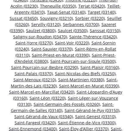
Acolin (03230)
,
Theneuille (03350)
,
Terjat (03420)
,
Teillet-
Argenty (03410)
,
Taxat-Senat (03140)
,
Target (03140)
,
Sussat (03450)
,
Souvigny (03210)
,
Sorbier (03220)
,
Seuillet
(03260)
,
Servilly (03120)
,
Serbannes (03700)
,
Sazeret
(03390)
,
Saulzet (03800)
,
Saulcet (03500)
,
Sanssat (03150)
,
Saligny-sur-Roudon (03470)
,
Sainte-Thérence (03420)
,
Saint-Yorre (03270)
,
Saint-Voir (03220)
,
Saint-Sornin
(03240)
,
Saint-Sauvier (03370)
,
Saint-Rémy-en-Rollat
(03110)
,
Saint-Priest-en-Murat (03390)
,
Saint-Priest-
d’Andelot (03800)
,
Saint-Pourçain-sur-Sioule (03500)
,
Saint-Pourçain-sur-Besbre (03290)
,
Saint-Plaisir (03160)
,
Saint-Palais (03370)
,
Saint-Nicolas-des-Biefs (03250)
,
Saint-Menoux (03210)
,
Saint-Martinien (03380)
,
Saint-
Martin-des-Lais (03230)
,
Saint-Marcel-en-Murat (03390)
,
Saint-Marcel-en-Marcillat (03420)
,
Saint-Léopardin-d’Augy
(03160)
,
Saint-Léon (03220)
,
Saint-Léger-sur-Vouzance
(03130)
,
Saint-Germain-des-Fossés (03260)
,
Saint-
Germain-de-Salles (03140)
,
Saint-Gérand-le-Puy (03150)
,
Saint-Gérand-de-Vaux (03340)
,
Saint-Genest (03310)
,
Saint-Fargeol (03420)
,
Saint-Étienne-de-Vicq (03300)
,
Saint-Ennemond (03400)
,
Saint-Éloy-d’Allier (03370)
,
Saint-