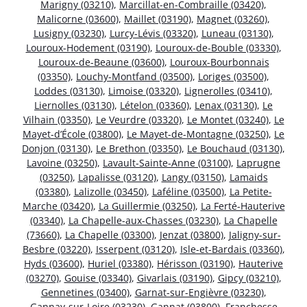
Marigny (03210)
,
Marcillat-en-Combraille (03420)
,
Malicorne (03600)
,
Maillet (03190)
,
Magnet (03260)
,
Lusigny (03230)
,
Lurcy-Lévis (03320)
,
Luneau (03130)
,
Louroux-Hodement (03190)
,
Louroux-de-Bouble (03330)
,
Louroux-de-Beaune (03600)
,
Louroux-Bourbonnais
(03350)
,
Louchy-Montfand (03500)
,
Loriges (03500)
,
Loddes (03130)
,
Limoise (03320)
,
Lignerolles (03410)
,
Liernolles (03130)
,
Lételon (03360)
,
Lenax (03130)
,
Le
Vilhain (03350)
,
Le Veurdre (03320)
,
Le Montet (03240)
,
Le
Mayet-d’École (03800)
,
Le Mayet-de-Montagne (03250)
,
Le
Donjon (03130)
,
Le Brethon (03350)
,
Le Bouchaud (03130)
,
Lavoine (03250)
,
Lavault-Sainte-Anne (03100)
,
Laprugne
(03250)
,
Lapalisse (03120)
,
Langy (03150)
,
Lamaids
(03380)
,
Lalizolle (03450)
,
Laféline (03500)
,
La Petite-
Marche (03420)
,
La Guillermie (03250)
,
La Ferté-Hauterive
(03340)
,
La Chapelle-aux-Chasses (03230)
,
La Chapelle
(73660)
,
La Chapelle (03300)
,
Jenzat (03800)
,
Jaligny-sur-
Besbre (03220)
,
Isserpent (03120)
,
Isle-et-Bardais (03360)
,
Hyds (03600)
,
Huriel (03380)
,
Hérisson (03190)
,
Hauterive
(03270)
,
Gouise (03340)
,
Givarlais (03190)
,
Gipcy (03210)
,
Gennetines (03400)
,
Garnat-sur-Engièvre (03230)
,
Gannay-sur-Loire (03230)
,
Gannat (03800)
,
Franchesse