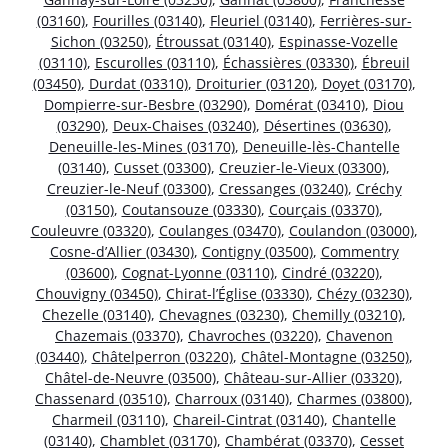
(03160)
,
Fourilles (03140)
,
Fleuriel (03140)
,
Ferrières-sur-
Sichon (03250)
,
Étroussat (03140)
,
Espinasse-Vozelle
(03110)
,
Escurolles (03110)
,
Échassières (03330)
,
Ébreuil
(03450)
,
Durdat (03310)
,
Droiturier (03120)
,
Doyet (03170)
,
Dompierre-sur-Besbre (03290)
,
Domérat (03410)
,
Diou
(03290)
,
Deux-Chaises (03240)
,
Désertines (03630)
,
Deneuille-les-Mines (03170)
,
Deneuille-lès-Chantelle
(03140)
,
Cusset (03300)
,
Creuzier-le-Vieux (03300)
,
Creuzier-le-Neuf (03300)
,
Cressanges (03240)
,
Créchy
(03150)
,
Coutansouze (03330)
,
Courçais (03370)
,
Couleuvre (03320)
,
Coulanges (03470)
,
Coulandon (03000)
,
Cosne-d’Allier (03430)
,
Contigny (03500)
,
Commentry
(03600)
,
Cognat-Lyonne (03110)
,
Cindré (03220)
,
Chouvigny (03450)
,
Chirat-l’Église (03330)
,
Chézy (03230)
,
Chezelle (03140)
,
Chevagnes (03230)
,
Chemilly (03210)
,
Chazemais (03370)
,
Chavroches (03220)
,
Chavenon
(03440)
,
Châtelperron (03220)
,
Châtel-Montagne (03250)
,
Châtel-de-Neuvre (03500)
,
Château-sur-Allier (03320)
,
Chassenard (03510)
,
Charroux (03140)
,
Charmes (03800)
,
Charmeil (03110)
,
Chareil-Cintrat (03140)
,
Chantelle
(03140)
,
Chamblet (03170)
,
Chambérat (03370)
,
Cesset