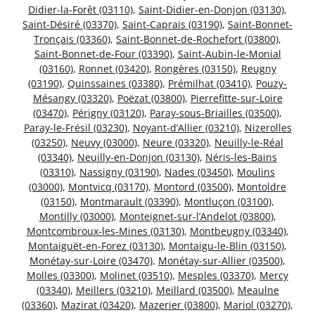
Didier-la-Forêt (03110)
,
Saint-Didier-en-Donjon (03130)
,
Saint-Désiré (03370)
,
Saint-Caprais (03190)
,
Saint-Bonnet-
Tronçais (03360)
,
Saint-Bonnet-de-Rochefort (03800)
,
Saint-Bonnet-de-Four (03390)
,
Saint-Aubin-le-Monial
(03160)
,
Ronnet (03420)
,
Rongères (03150)
,
Reugny
(03190)
,
Quinssaines (03380)
,
Prémilhat (03410)
,
Pouzy-
Mésangy (03320)
,
Poëzat (03800)
,
Pierrefitte-sur-Loire
(03470)
,
Périgny (03120)
,
Paray-sous-Briailles (03500)
,
Paray-le-Frésil (03230)
,
Noyant-d’Allier (03210)
,
Nizerolles
(03250)
,
Neuvy (03000)
,
Neure (03320)
,
Neuilly-le-Réal
(03340)
,
Neuilly-en-Donjon (03130)
,
Néris-les-Bains
(03310)
,
Nassigny (03190)
,
Nades (03450)
,
Moulins
(03000)
,
Montvicq (03170)
,
Montord (03500)
,
Montoldre
(03150)
,
Montmarault (03390)
,
Montluçon (03100)
,
Montilly (03000)
,
Monteignet-sur-l’Andelot (03800)
,
Montcombroux-les-Mines (03130)
,
Montbeugny (03340)
,
Montaiguët-en-Forez (03130)
,
Montaigu-le-Blin (03150)
,
Monétay-sur-Loire (03470)
,
Monétay-sur-Allier (03500)
,
Molles (03300)
,
Molinet (03510)
,
Mesples (03370)
,
Mercy
(03340)
,
Meillers (03210)
,
Meillard (03500)
,
Meaulne
(03360)
,
Mazirat (03420)
,
Mazerier (03800)
,
Mariol (03270)
,