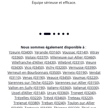
Équipe sérieuse et efficace.
Nous sommes également disponible à
:
Yzeure (03400)
,
Ygrande (03160)
,
Voussac (03140)
,
Vitray
(03360)
,
Viplaix (03370)
,
Villeneuve-sur-Allier (03460)
,
Villefranche-d’Allier (03430)
,
Villebret (03310)
,
Vieure
(03430)
,
Vicq (03450)
,
Vichy (03200)
,
Vernusse (03390)
,
Verneuil-en-Bourbonnais (03500)
,
Verneix (03190)
,
Vendat
(03110)
,
Venas (03190)
,
Veauce (03450)
,
Vaumas (03220)
,
Varennes-sur-Tèche (03220)
,
Varennes-sur-Allier (03150)
,
Vallon-en-Sully (03190)
,
Valigny (03360)
,
Valignat (03330)
,
Ussel-d’Allier (03140)
,
Urçay (03360)
,
Tronget (03240)
,
Trézelles (03220)
,
Trévol (03460)
,
Treteau (03220)
,
Treignat (03380)
,
Treban (03240)
,
Toulon-sur-Allier
(03400)
,
Tortezais (03430)
,
Thionne (03220)
,
Thiel-sur-