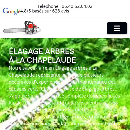
Téléphone :
06.40.52.04.02
4.8/5 basés sur 628 avis
ÉLAGAGE ARBRES
À LA CHAPELAUDE
Notre savoir-faire en Élagage arbres à La
Chapelaude représente le fruit de plusieurs
décennies d’expérience dans la maintenance des
espaces verts. Chaque service de Élagage arbres
s’appuie sur une maîtrise complète des spécificités
locales de La Chapelaude et de ses alentours. Nos
spécialistes excellent dans les méthodes
contemporaines d’abattage arbres, offrant des
solutions pérennes. L’adaptation de nos méthodes