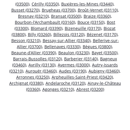
(03500)
,
Cérilly (03350)
,
Buxières-les-Mines (03440)
,
Busset (03270)
,
Brugheas (03700)
,
Broût-Vernet (03110)
,
Bresnay (03210)
,
Bransat (03500)
,
Braize (03360)
,
Bourbon-l’Archambault (03160)
,
Bouce (03150)
,
Bost
(03300)
,
Blomard (03390)
,
Bizeneuille (03170)
,
Biozat
(03800)
,
Billy (03260)
,
Billezois (03120)
,
Bézenet (03170)
,
Besson (03210)
,
Bessay-sur-Allier (03340)
,
Bellerive-sur-
Allier (03700)
,
Bellenaves (03330)
,
Bègues (03800)
,
Beaune-d’Allier (03390)
,
Beaulon (03230)
,
Bayet (03500)
,
Barrais-Bussolles (03120)
,
Barberier (03140)
,
Bagneux
(03460)
,
Avrilly (03130)
,
Avermes (03000)
,
Autry-Issards
(03210)
,
Aurouër (03460)
,
Audes (03190)
,
Aubigny (03460)
,
Arronnes (03250)
,
Arpheuilles-Saint-Priest (03420)
,
Archignat (03380)
,
Andelaroche (03120)
,
Ainay-le-Château
(03360)
,
Agonges (03210)
,
Abrest (03200)