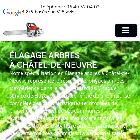
Téléphone :
06.40.52.04.02
4.8/5 basés sur 628 avis
ÉLAGAGE ARBRES
À CHÂTEL-DE-NEUVRE
Notre spécialisation en Élagage arbres à Châtel-de-
Neuvre représente le résultat de longues années
d’expérience dans le soin des jardins. Chaque
service de Élagage arbres bénéficie de une maîtrise
complète des caractéristiques territoriales de
Châtel-de-Neuvre et de ses communes
avoisinantes. Nos spécialistes excellent dans les
procédés actuels d’abattage arbres, garantissant
des performances optimales. La personnalisation