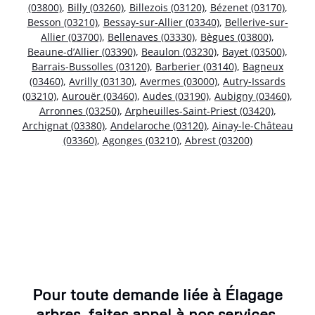
(03800)
,
Billy (03260)
,
Billezois (03120)
,
Bézenet (03170)
,
Besson (03210)
,
Bessay-sur-Allier (03340)
,
Bellerive-sur-
Allier (03700)
,
Bellenaves (03330)
,
Bègues (03800)
,
Beaune-d’Allier (03390)
,
Beaulon (03230)
,
Bayet (03500)
,
Barrais-Bussolles (03120)
,
Barberier (03140)
,
Bagneux
(03460)
,
Avrilly (03130)
,
Avermes (03000)
,
Autry-Issards
(03210)
,
Aurouër (03460)
,
Audes (03190)
,
Aubigny (03460)
,
Arronnes (03250)
,
Arpheuilles-Saint-Priest (03420)
,
Archignat (03380)
,
Andelaroche (03120)
,
Ainay-le-Château
(03360)
,
Agonges (03210)
,
Abrest (03200)
Pour toute demande liée à Élagage
arbres, faites appel à nos services.