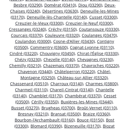
Besbre (03290)
,
Domérat (03410)
,
Diou (03290)
,
Deux-
Chaises (03240)
,
Désertines (03630)
,
Deneuille-les-Mines
(03170)
,
Deneuille-lès-Chantelle (03140)
,
Cusset (03300)
,
Creuzier-le-Vieux (03300)
,
Creuzier-le-Neuf (03300)
,
Cressanges (03240)
,
Créchy (03150)
,
Coutansouze (03330)
,
Courçais (03370)
,
Couleuvre (03320)
,
Coulanges (03470)
,
Coulandon (03000)
,
Cosne-d’Allier (03430)
,
Contigny
(03500)
,
Commentry (03600)
,
Cognat-Lyonne (03110)
,
Cindré (03220)
,
Chouvigny (03450)
,
Chirat-l’Église (03330)
,
Chézy (03230)
,
Chezelle (03140)
,
Chevagnes (03230)
,
Chemilly (03210)
,
Chazemais (03370)
,
Chavroches (03220)
,
Chavenon (03440)
,
Châtelperron (03220)
,
Châtel-
Montagne (03250)
,
Château-sur-Allier (03320)
,
Chassenard (03510)
,
Charroux (03140)
,
Charmes (03800)
,
Charmeil (03110)
,
Chareil-Cintrat (03140)
,
Chantelle
(03140)
,
Chamblet (03170)
,
Chambérat (03370)
,
Cesset
(03500)
,
Cérilly (03350)
,
Buxières-les-Mines (03440)
,
Busset (03270)
,
Brugheas (03700)
,
Broût-Vernet (03110)
,
Bresnay (03210)
,
Bransat (03500)
,
Braize (03360)
,
Bourbon-l’Archambault (03160)
,
Bouce (03150)
,
Bost
(03300)
,
Blomard (03390)
,
Bizeneuille (03170)
,
Biozat