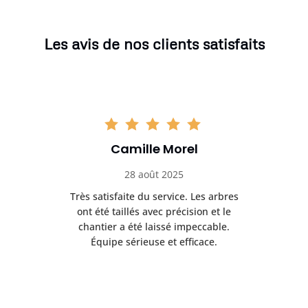
Les avis de nos clients satisfaits
Camille Morel
28 août 2025
Très satisfaite du service. Les arbres
E
 mes
ont été taillés avec précision et le
dan
risé
chantier a été laissé impeccable.
donn
Équipe sérieuse et efficace.