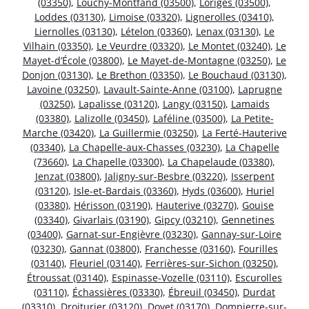
(03350)
,
Louchy-Montfand (03500)
,
Loriges (03500)
,
Loddes (03130)
,
Limoise (03320)
,
Lignerolles (03410)
,
Liernolles (03130)
,
Lételon (03360)
,
Lenax (03130)
,
Le
Vilhain (03350)
,
Le Veurdre (03320)
,
Le Montet (03240)
,
Le
Mayet-d’École (03800)
,
Le Mayet-de-Montagne (03250)
,
Le
Donjon (03130)
,
Le Brethon (03350)
,
Le Bouchaud (03130)
,
Lavoine (03250)
,
Lavault-Sainte-Anne (03100)
,
Laprugne
(03250)
,
Lapalisse (03120)
,
Langy (03150)
,
Lamaids
(03380)
,
Lalizolle (03450)
,
Laféline (03500)
,
La Petite-
Marche (03420)
,
La Guillermie (03250)
,
La Ferté-Hauterive
(03340)
,
La Chapelle-aux-Chasses (03230)
,
La Chapelle
(73660)
,
La Chapelle (03300)
,
La Chapelaude (03380)
,
Jenzat (03800)
,
Jaligny-sur-Besbre (03220)
,
Isserpent
(03120)
,
Isle-et-Bardais (03360)
,
Hyds (03600)
,
Huriel
(03380)
,
Hérisson (03190)
,
Hauterive (03270)
,
Gouise
(03340)
,
Givarlais (03190)
,
Gipcy (03210)
,
Gennetines
(03400)
,
Garnat-sur-Engièvre (03230)
,
Gannay-sur-Loire
(03230)
,
Gannat (03800)
,
Franchesse (03160)
,
Fourilles
(03140)
,
Fleuriel (03140)
,
Ferrières-sur-Sichon (03250)
,
Étroussat (03140)
,
Espinasse-Vozelle (03110)
,
Escurolles
(03110)
,
Échassières (03330)
,
Ébreuil (03450)
,
Durdat
(03310)
,
Droiturier (03120)
,
Doyet (03170)
,
Dompierre-sur-