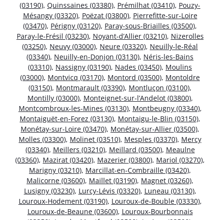
(03190)
,
Quinssaines (03380)
,
Prémilhat (03410)
,
Pouzy-
Mésangy (03320)
,
Poëzat (03800)
,
Pierrefitte-sur-Loire
(03470)
,
Périgny (03120)
,
Paray-sous-Briailles (03500)
,
Paray-le-Frésil (03230)
,
Noyant-d’Allier (03210)
,
Nizerolles
(03250)
,
Neuvy (03000)
,
Neure (03320)
,
Neuilly-le-Réal
(03340)
,
Neuilly-en-Donjon (03130)
,
Néris-les-Bains
(03310)
,
Nassigny (03190)
,
Nades (03450)
,
Moulins
(03000)
,
Montvicq (03170)
,
Montord (03500)
,
Montoldre
(03150)
,
Montmarault (03390)
,
Montluçon (03100)
,
Montilly (03000)
,
Monteignet-sur-l’Andelot (03800)
,
Montcombroux-les-Mines (03130)
,
Montbeugny (03340)
,
Montaiguët-en-Forez (03130)
,
Montaigu-le-Blin (03150)
,
Monétay-sur-Loire (03470)
,
Monétay-sur-Allier (03500)
,
Molles (03300)
,
Molinet (03510)
,
Mesples (03370)
,
Mercy
(03340)
,
Meillers (03210)
,
Meillard (03500)
,
Meaulne
(03360)
,
Mazirat (03420)
,
Mazerier (03800)
,
Mariol (03270)
,
Marigny (03210)
,
Marcillat-en-Combraille (03420)
,
Malicorne (03600)
,
Maillet (03190)
,
Magnet (03260)
,
Lusigny (03230)
,
Lurcy-Lévis (03320)
,
Luneau (03130)
,
Louroux-Hodement (03190)
,
Louroux-de-Bouble (03330)
,
Louroux-de-Beaune (03600)
,
Louroux-Bourbonnais