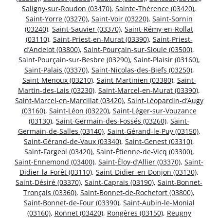
Saligny-sur-Roudon (03470)
,
Sainte-Thérence (03420)
,
Saint-Yorre (03270)
,
Saint-Voir (03220)
,
Saint-Sornin
(03240)
,
Saint-Sauvier (03370)
,
Saint-Rémy-en-Rollat
(03110)
,
Saint-Priest-en-Murat (03390)
,
Saint-Priest-
d’Andelot (03800)
,
Saint-Pourçain-sur-Sioule (03500)
,
Saint-Pourçain-sur-Besbre (03290)
,
Saint-Plaisir (03160)
,
Saint-Palais (03370)
,
Saint-Nicolas-des-Biefs (03250)
,
Saint-Menoux (03210)
,
Saint-Martinien (03380)
,
Saint-
Martin-des-Lais (03230)
,
Saint-Marcel-en-Murat (03390)
,
Saint-Marcel-en-Marcillat (03420)
,
Saint-Léopardin-d’Augy
(03160)
,
Saint-Léon (03220)
,
Saint-Léger-sur-Vouzance
(03130)
,
Saint-Germain-des-Fossés (03260)
,
Saint-
Germain-de-Salles (03140)
,
Saint-Gérand-le-Puy (03150)
,
Saint-Gérand-de-Vaux (03340)
,
Saint-Genest (03310)
,
Saint-Fargeol (03420)
,
Saint-Étienne-de-Vicq (03300)
,
Saint-Ennemond (03400)
,
Saint-Éloy-d’Allier (03370)
,
Saint-
Didier-la-Forêt (03110)
,
Saint-Didier-en-Donjon (03130)
,
Saint-Désiré (03370)
,
Saint-Caprais (03190)
,
Saint-Bonnet-
Tronçais (03360)
,
Saint-Bonnet-de-Rochefort (03800)
,
Saint-Bonnet-de-Four (03390)
,
Saint-Aubin-le-Monial
(03160)
,
Ronnet (03420)
,
Rongères (03150)
,
Reugny