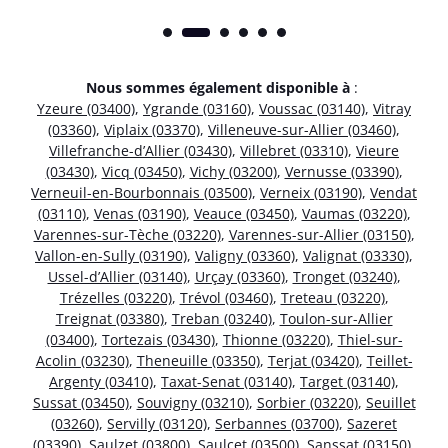
Nous sommes également disponible à
:
Yzeure (03400)
,
Ygrande (03160)
,
Voussac (03140)
,
Vitray
(03360)
,
Viplaix (03370)
,
Villeneuve-sur-Allier (03460)
,
Villefranche-d’Allier (03430)
,
Villebret (03310)
,
Vieure
(03430)
,
Vicq (03450)
,
Vichy (03200)
,
Vernusse (03390)
,
Verneuil-en-Bourbonnais (03500)
,
Verneix (03190)
,
Vendat
(03110)
,
Venas (03190)
,
Veauce (03450)
,
Vaumas (03220)
,
Varennes-sur-Tèche (03220)
,
Varennes-sur-Allier (03150)
,
Vallon-en-Sully (03190)
,
Valigny (03360)
,
Valignat (03330)
,
Ussel-d’Allier (03140)
,
Urçay (03360)
,
Tronget (03240)
,
Trézelles (03220)
,
Trévol (03460)
,
Treteau (03220)
,
Treignat (03380)
,
Treban (03240)
,
Toulon-sur-Allier
(03400)
,
Tortezais (03430)
,
Thionne (03220)
,
Thiel-sur-
Acolin (03230)
,
Theneuille (03350)
,
Terjat (03420)
,
Teillet-
Argenty (03410)
,
Taxat-Senat (03140)
,
Target (03140)
,
Sussat (03450)
,
Souvigny (03210)
,
Sorbier (03220)
,
Seuillet
(03260)
,
Servilly (03120)
,
Serbannes (03700)
,
Sazeret
(03390)
,
Saulzet (03800)
,
Saulcet (03500)
,
Sanssat (03150)
,