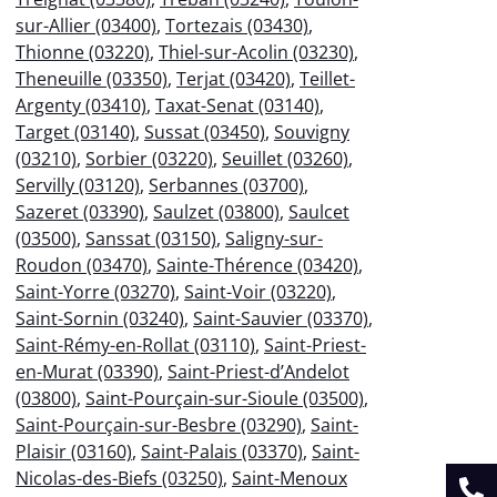
sur-Allier (03400)
,
Tortezais (03430)
,
Thionne (03220)
,
Thiel-sur-Acolin (03230)
,
Theneuille (03350)
,
Terjat (03420)
,
Teillet-
Argenty (03410)
,
Taxat-Senat (03140)
,
Target (03140)
,
Sussat (03450)
,
Souvigny
(03210)
,
Sorbier (03220)
,
Seuillet (03260)
,
Servilly (03120)
,
Serbannes (03700)
,
Sazeret (03390)
,
Saulzet (03800)
,
Saulcet
(03500)
,
Sanssat (03150)
,
Saligny-sur-
Roudon (03470)
,
Sainte-Thérence (03420)
,
Saint-Yorre (03270)
,
Saint-Voir (03220)
,
Saint-Sornin (03240)
,
Saint-Sauvier (03370)
,
Saint-Rémy-en-Rollat (03110)
,
Saint-Priest-
en-Murat (03390)
,
Saint-Priest-d’Andelot
(03800)
,
Saint-Pourçain-sur-Sioule (03500)
,
Saint-Pourçain-sur-Besbre (03290)
,
Saint-
Plaisir (03160)
,
Saint-Palais (03370)
,
Saint-
Nicolas-des-Biefs (03250)
,
Saint-Menoux