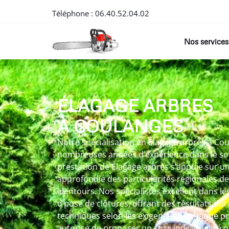
Téléphone :
06.40.52.04.02
Nos services
ÉLAGAGE ARBRES
À COULANGES
Notre spécialisation en Élagage arbres à Coul
nombreuses années d’expérience dans le soi
prestation de Élagage arbres s’appuie sur 
approfondie des particularités régionales d
alentours. Nos spécialistes excellent dans 
d’pose de clôtures, offrant des résultats dur
techniques selon les exigences de chaque p
autorise de proposer un suivi individualisé 