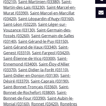
(03210)
,
Saint-Martinien (03380)
,
Saint-
Martin-des-Lais (03230)
,
Saint-Marcel-en-
Murat (03390)
,
Saint-Marcel-en-Marcillat
(03420)
,
Saint-Léopardin-d’Augy (03160)
,
Saint-Léon (03220)
,
Saint-Léger-sur-
Vouzance (03130)
,
Saint-Germain-des-
Fossés (03260)
,
Saint-Germain-de-Salles
(03140)
,
Saint-Gérand-le-Puy (03150)
,
Saint-Gérand-de-Vaux (03340)
,
Saint-
Genest (03310)
,
Saint-Fargeol (03420)
,
Saint-Étienne-de-Vicq (03300)
,
Saint-
Ennemond (03400)
,
Saint-Éloy-d’Allier
(03370)
,
Saint-Didier-la-Forêt (03110)
,
Saint-Didier-en-Donjon (03130)
,
Saint-
Désiré (03370)
,
Saint-Caprais (03190)
,
Saint-Bonnet-Tronçais (03360)
,
Saint-
Bonnet-de-Rochefort (03800)
,
Saint-
Bonnet-de-Four (03390)
,
Saint-Aubin-le-
Monial (03160)
,
Ronnet (03420)
,
Rongères