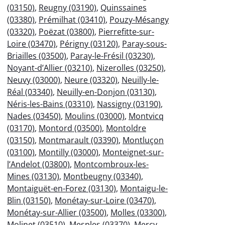
(03150)
,
Reugny (03190)
,
Quinssaines
(03380)
,
Prémilhat (03410)
,
Pouzy-Mésangy
(03320)
,
Poëzat (03800)
,
Pierrefitte-sur-
Loire (03470)
,
Périgny (03120)
,
Paray-sous-
Briailles (03500)
,
Paray-le-Frésil (03230)
,
Noyant-d’Allier (03210)
,
Nizerolles (03250)
,
Neuvy (03000)
,
Neure (03320)
,
Neuilly-le-
Réal (03340)
,
Neuilly-en-Donjon (03130)
,
Néris-les-Bains (03310)
,
Nassigny (03190)
,
Nades (03450)
,
Moulins (03000)
,
Montvicq
(03170)
,
Montord (03500)
,
Montoldre
(03150)
,
Montmarault (03390)
,
Montluçon
(03100)
,
Montilly (03000)
,
Monteignet-sur-
l’Andelot (03800)
,
Montcombroux-les-
Mines (03130)
,
Montbeugny (03340)
,
Montaiguët-en-Forez (03130)
,
Montaigu-le-
Blin (03150)
,
Monétay-sur-Loire (03470)
,
Monétay-sur-Allier (03500)
,
Molles (03300)
,
Molinet (03510)
,
Mesples (03370)
,
Mercy