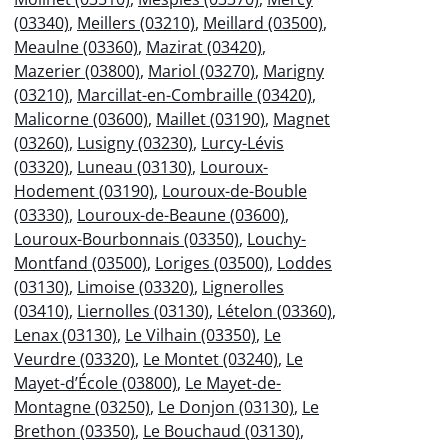
(03340)
,
Meillers (03210)
,
Meillard (03500)
,
Meaulne (03360)
,
Mazirat (03420)
,
Mazerier (03800)
,
Mariol (03270)
,
Marigny
(03210)
,
Marcillat-en-Combraille (03420)
,
Malicorne (03600)
,
Maillet (03190)
,
Magnet
(03260)
,
Lusigny (03230)
,
Lurcy-Lévis
(03320)
,
Luneau (03130)
,
Louroux-
Hodement (03190)
,
Louroux-de-Bouble
(03330)
,
Louroux-de-Beaune (03600)
,
Louroux-Bourbonnais (03350)
,
Louchy-
Montfand (03500)
,
Loriges (03500)
,
Loddes
(03130)
,
Limoise (03320)
,
Lignerolles
(03410)
,
Liernolles (03130)
,
Lételon (03360)
,
Lenax (03130)
,
Le Vilhain (03350)
,
Le
Veurdre (03320)
,
Le Montet (03240)
,
Le
Mayet-d’École (03800)
,
Le Mayet-de-
Montagne (03250)
,
Le Donjon (03130)
,
Le
Brethon (03350)
,
Le Bouchaud (03130)
,