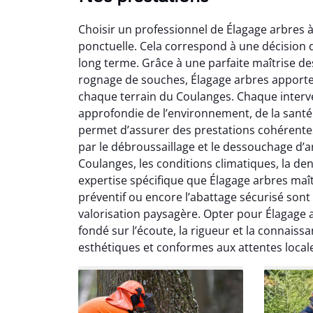
Choisir un professionnel de Élagage arbres à
ponctuelle. Cela correspond à une décision d
long terme. Grâce à une parfaite maîtrise de
rognage de souches, Élagage arbres apport
chaque terrain du Coulanges. Chaque interv
approfondie de l’environnement, de la santé 
So
permet d’assurer des prestations cohérentes al
par le débroussaillage et le dessouchage d’ar
0
Coulanges, les conditions climatiques, la de
Servic
expertise spécifique que Élagage arbres maît
début à 
préventif ou encore l’abattage sécurisé sont
été par
valorisation paysagère. Opter pour Élagage
et l
fondé sur l’écoute, la rigueur et la connaissa
interven
esthétiques et conformes aux attentes local
Je rec