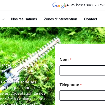
4.8/5 basés sur 628 avi
Nos réalisations
Zones d’intervention
Contact
Nom
*
anges constitue le fruit de
n des jardins. Toute
une connaissance
e Coulanges et de ses
Téléphone
*
les techniques modernes
ables. L’adaptation de nos
ropriété à Coulanges nous
qui respecte l’écosystème