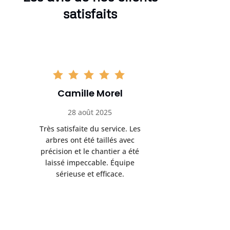
satisfaits
Camille Morel
Yan
28 août 2025
15 se
Très satisfaite du service. Les
Excellent t
arbres ont été taillés avec
réalisé 
précision et le chantier a été
annoncés
laissé impeccable. Équipe
donnés étai
sérieuse et efficace.
le résul