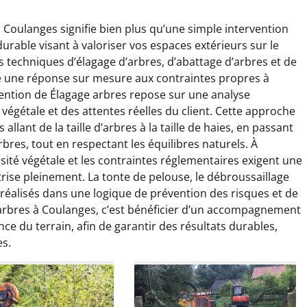
 Coulanges signifie bien plus qu’une simple intervention
urable visant à valoriser vos espaces extérieurs sur le
s techniques d’élagage d’arbres, d’abattage d’arbres et de
e une réponse sur mesure aux contraintes propres à
ention de Élagage arbres repose sur une analyse
végétale et des attentes réelles du client. Cette approche
raya Benali
Léandro Vasseur
lant de la taille d’arbres à la taille de haies, en passant
bres, tout en respectant les équilibres naturels. À
7 février 2026
12 juillet 2025
nsité végétale et les contraintes réglementaires exigent une
e irréprochable du
Intervention rapide et très
rise pleinement. La tonte de pelouse, le débroussaillage
la fin. Les arbres ont
professionnelle pour
 réalisés dans une logique de prévention des risques et de
faitement entretenus
l’élagage de mes arbres. Le
 arbres à Coulanges, c’est bénéficier d’un accompagnement
e nettoyage après
travail est propre, sécurisé et
nce du terrain, afin de garantir des résultats durables,
tion est impeccable.
parfaitement réalisé. Je
es.
ommande vivement.
recommande sans hésiter.