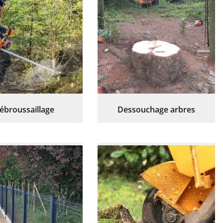
ébroussaillage
Dessouchage arbres