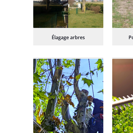
Élagage arbres
P