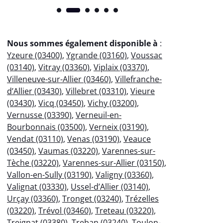
Nous sommes également disponible à
:
Yzeure (03400)
,
Ygrande (03160)
,
Voussac
(03140)
,
Vitray (03360)
,
Viplaix (03370)
,
Villeneuve-sur-Allier (03460)
,
Villefranche-
d’Allier (03430)
,
Villebret (03310)
,
Vieure
(03430)
,
Vicq (03450)
,
Vichy (03200)
,
Vernusse (03390)
,
Verneuil-en-
Bourbonnais (03500)
,
Verneix (03190)
,
Vendat (03110)
,
Venas (03190)
,
Veauce
(03450)
,
Vaumas (03220)
,
Varennes-sur-
Tèche (03220)
,
Varennes-sur-Allier (03150)
,
Vallon-en-Sully (03190)
,
Valigny (03360)
,
Valignat (03330)
,
Ussel-d’Allier (03140)
,
Urçay (03360)
,
Tronget (03240)
,
Trézelles
(03220)
,
Trévol (03460)
,
Treteau (03220)
,
Treignat (03380)
,
Treban (03240)
,
Toulon-