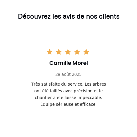
Découvrez les avis de nos clients
Camille Morel
28 août 2025
Très satisfaite du service. Les arbres
E
 mes
ont été taillés avec précision et le
dan
risé
chantier a été laissé impeccable.
donn
Équipe sérieuse et efficace.