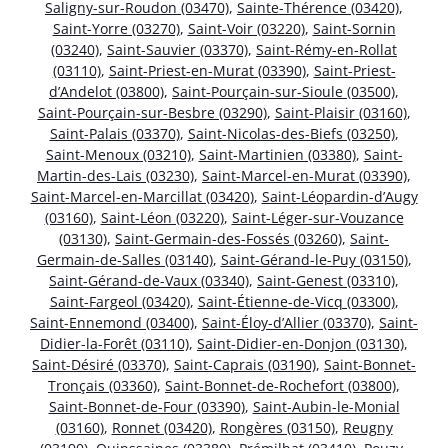
Saligny-sur-Roudon (03470)
,
Sainte-Thérence (03420)
,
Saint-Yorre (03270)
,
Saint-Voir (03220)
,
Saint-Sornin
(03240)
,
Saint-Sauvier (03370)
,
Saint-Rémy-en-Rollat
(03110)
,
Saint-Priest-en-Murat (03390)
,
Saint-Priest-
d’Andelot (03800)
,
Saint-Pourçain-sur-Sioule (03500)
,
Saint-Pourçain-sur-Besbre (03290)
,
Saint-Plaisir (03160)
,
Saint-Palais (03370)
,
Saint-Nicolas-des-Biefs (03250)
,
Saint-Menoux (03210)
,
Saint-Martinien (03380)
,
Saint-
Martin-des-Lais (03230)
,
Saint-Marcel-en-Murat (03390)
,
Saint-Marcel-en-Marcillat (03420)
,
Saint-Léopardin-d’Augy
(03160)
,
Saint-Léon (03220)
,
Saint-Léger-sur-Vouzance
(03130)
,
Saint-Germain-des-Fossés (03260)
,
Saint-
Germain-de-Salles (03140)
,
Saint-Gérand-le-Puy (03150)
,
Saint-Gérand-de-Vaux (03340)
,
Saint-Genest (03310)
,
Saint-Fargeol (03420)
,
Saint-Étienne-de-Vicq (03300)
,
Saint-Ennemond (03400)
,
Saint-Éloy-d’Allier (03370)
,
Saint-
Didier-la-Forêt (03110)
,
Saint-Didier-en-Donjon (03130)
,
Saint-Désiré (03370)
,
Saint-Caprais (03190)
,
Saint-Bonnet-
Tronçais (03360)
,
Saint-Bonnet-de-Rochefort (03800)
,
Saint-Bonnet-de-Four (03390)
,
Saint-Aubin-le-Monial
(03160)
,
Ronnet (03420)
,
Rongères (03150)
,
Reugny