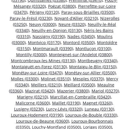
(03190)
,
Quinssaines (03380)
,
Prémilhat (03410)
,
Pouzy-
Mésangy (03320)
,
Poëzat (03800)
,
Pierrefitte-sur-Loire
(03470)
,
Périgny (03120)
,
Paray-sous-Briailles (03500)
,
Paray-le-Frésil (03230)
,
Noyant-d’Allier (03210)
,
Nizerolles
(03250)
,
Neuvy (03000)
,
Neure (03320)
,
Neuilly-le-Réal
(03340)
,
Neuilly-en-Donjon (03130)
,
Néris-les-Bains
(03310)
,
Nassigny (03190)
,
Nades (03450)
,
Moulins
(03000)
,
Montvicq (03170)
,
Montord (03500)
,
Montoldre
(03150)
,
Montmarault (03390)
,
Montluçon (03100)
,
Montilly (03000)
,
Monteignet-sur-l’Andelot (03800)
,
Montcombroux-les-Mines (03130)
,
Montbeugny (03340)
,
Montaiguët-en-Forez (03130)
,
Montaigu-le-Blin (03150)
,
Monétay-sur-Loire (03470)
,
Monétay-sur-Allier (03500)
,
Molles (03300)
,
Molinet (03510)
,
Mesples (03370)
,
Mercy
(03340)
,
Meillers (03210)
,
Meillard (03500)
,
Meaulne
(03360)
,
Mazirat (03420)
,
Mazerier (03800)
,
Mariol (03270)
,
Marigny (03210)
,
Marcillat-en-Combraille (03420)
,
Malicorne (03600)
,
Maillet (03190)
,
Magnet (03260)
,
Lusigny (03230)
,
Lurcy-Lévis (03320)
,
Luneau (03130)
,
Louroux-Hodement (03190)
,
Louroux-de-Bouble (03330)
,
Louroux-de-Beaune (03600)
,
Louroux-Bourbonnais
(03350)
,
Louchy-Montfand (03500)
,
Loriges (03500)
,