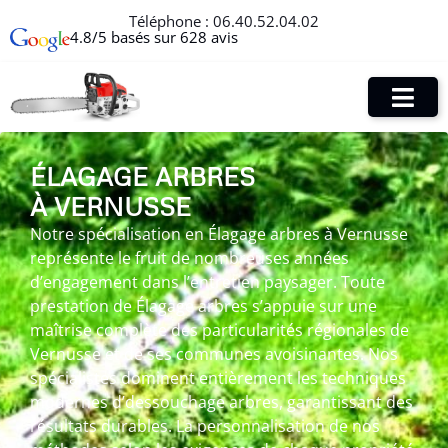
Téléphone :
06.40.52.04.02
4.8/5 basés sur 628 avis
ÉLAGAGE ARBRES
À VERNUSSE
Notre spécialisation en Élagage arbres à Vernusse
représente le fruit de nombreuses années
d’engagement dans l’entretien paysager. Toute
prestation de Élagage arbres s’appuie sur une
maîtrise complète des particularités régionales de
Vernusse et de ses communes avoisinantes. Nos
spécialistes dominent entièrement les techniques
modernes d’dessouchage arbres, garantissant des
résultats durables. La personnalisation de nos