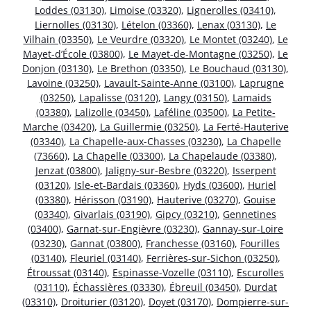
Loddes (03130)
,
Limoise (03320)
,
Lignerolles (03410)
,
Liernolles (03130)
,
Lételon (03360)
,
Lenax (03130)
,
Le
Vilhain (03350)
,
Le Veurdre (03320)
,
Le Montet (03240)
,
Le
Mayet-d’École (03800)
,
Le Mayet-de-Montagne (03250)
,
Le
Donjon (03130)
,
Le Brethon (03350)
,
Le Bouchaud (03130)
,
Lavoine (03250)
,
Lavault-Sainte-Anne (03100)
,
Laprugne
(03250)
,
Lapalisse (03120)
,
Langy (03150)
,
Lamaids
(03380)
,
Lalizolle (03450)
,
Laféline (03500)
,
La Petite-
Marche (03420)
,
La Guillermie (03250)
,
La Ferté-Hauterive
(03340)
,
La Chapelle-aux-Chasses (03230)
,
La Chapelle
(73660)
,
La Chapelle (03300)
,
La Chapelaude (03380)
,
Jenzat (03800)
,
Jaligny-sur-Besbre (03220)
,
Isserpent
(03120)
,
Isle-et-Bardais (03360)
,
Hyds (03600)
,
Huriel
(03380)
,
Hérisson (03190)
,
Hauterive (03270)
,
Gouise
(03340)
,
Givarlais (03190)
,
Gipcy (03210)
,
Gennetines
(03400)
,
Garnat-sur-Engièvre (03230)
,
Gannay-sur-Loire
(03230)
,
Gannat (03800)
,
Franchesse (03160)
,
Fourilles
(03140)
,
Fleuriel (03140)
,
Ferrières-sur-Sichon (03250)
,
Étroussat (03140)
,
Espinasse-Vozelle (03110)
,
Escurolles
(03110)
,
Échassières (03330)
,
Ébreuil (03450)
,
Durdat
(03310)
,
Droiturier (03120)
,
Doyet (03170)
,
Dompierre-sur-