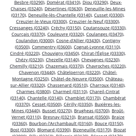
Besbre (03290)
,
Domérat (03410)
,
Diou (03290)
,
Deux-
Chaises (03240)
,
Désertines (03630)
,
Deneuille-les-Mines
(03170)
,
Deneuille-lès-Chantelle (03140)
,
Cusset (03300)
,
Creuzier-le-Vieux (03300)
,
Creuzier-le-Neuf (03300)
,
Cressanges (03240)
,
Créchy (03150)
,
Coutansouze (03330)
,
Courçais (03370)
,
Couleuvre (03320)
,
Coulanges (03470)
,
Coulandon (03000)
,
Cosne-d’Allier (03430)
,
Contigny
(03500)
,
Commentry (03600)
,
Cognat-Lyonne (03110)
,
Cindré (03220)
,
Chouvigny (03450)
,
Chirat-l’Église (03330)
,
Chézy (03230)
,
Chezelle (03140)
,
Chevagnes (03230)
,
Chemilly (03210)
,
Chazemais (03370)
,
Chavroches (03220)
,
Chavenon (03440)
,
Châtelperron (03220)
,
Châtel-
Montagne (03250)
,
Châtel-de-Neuvre (03500)
,
Château-
sur-Allier (03320)
,
Chassenard (03510)
,
Charroux (03140)
,
Charmes (03800)
,
Charmeil (03110)
,
Chareil-Cintrat
(03140)
,
Chantelle (03140)
,
Chamblet (03170)
,
Chambérat
(03370)
,
Cesset (03500)
,
Cérilly (03350)
,
Buxières-les-
Mines (03440)
,
Busset (03270)
,
Brugheas (03700)
,
Broût-
Vernet (03110)
,
Bresnay (03210)
,
Bransat (03500)
,
Braize
(03360)
,
Bourbon-l’Archambault (03160)
,
Bouce (03150)
,
Bost (03300)
,
Blomard (03390)
,
Bizeneuille (03170)
,
Biozat