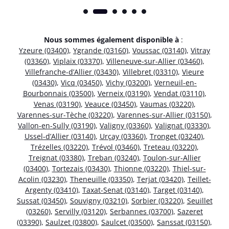
Nous sommes également disponible à
:
Yzeure (03400)
,
Ygrande (03160)
,
Voussac (03140)
,
Vitray
(03360)
,
Viplaix (03370)
,
Villeneuve-sur-Allier (03460)
,
Villefranche-d’Allier (03430)
,
Villebret (03310)
,
Vieure
(03430)
,
Vicq (03450)
,
Vichy (03200)
,
Verneuil-en-
Bourbonnais (03500)
,
Verneix (03190)
,
Vendat (03110)
,
Venas (03190)
,
Veauce (03450)
,
Vaumas (03220)
,
Varennes-sur-Tèche (03220)
,
Varennes-sur-Allier (03150)
,
Vallon-en-Sully (03190)
,
Valigny (03360)
,
Valignat (03330)
,
Ussel-d’Allier (03140)
,
Urçay (03360)
,
Tronget (03240)
,
Trézelles (03220)
,
Trévol (03460)
,
Treteau (03220)
,
Treignat (03380)
,
Treban (03240)
,
Toulon-sur-Allier
(03400)
,
Tortezais (03430)
,
Thionne (03220)
,
Thiel-sur-
Acolin (03230)
,
Theneuille (03350)
,
Terjat (03420)
,
Teillet-
Argenty (03410)
,
Taxat-Senat (03140)
,
Target (03140)
,
Sussat (03450)
,
Souvigny (03210)
,
Sorbier (03220)
,
Seuillet
(03260)
,
Servilly (03120)
,
Serbannes (03700)
,
Sazeret
(03390)
,
Saulzet (03800)
,
Saulcet (03500)
,
Sanssat (03150)
,