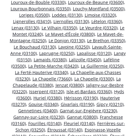
Louroux-de-Bouble (03330)
,
Louroux-de-Beaune (03600)
,
Louroux-Bourbonnais (03350)
,
Louchy-Montfand (03500)
,
Loriges (03500)
,
Loddes (03130)
,
Limoise (03320)
,
Lignerolles (03410)
,
Liernolles (03130)
,
Lételon (03360)
,
Lenax (03130)
,
Le Vilhain (03350)
,
Le Veurdre (03320)
,
Le
Montet (03240)
,
Le Mayet-d’École (03800)
,
Le Mayet-de-
Montagne (03250)
,
Le Donjon (03130)
,
Le Brethon (03350)
,
Le Bouchaud (03130)
,
Lavoine (03250)
,
Lavault-Sainte-
Anne (03100)
,
Laprugne (03250)
,
Lapalisse (03120)
,
Langy
(03150)
,
Lamaids (03380)
,
Lalizolle (03450)
,
Laféline
(03500)
,
La Petite-Marche (03420)
,
La Guillermie (03250)
,
La Ferté-Hauterive (03340)
,
La Chapelle-aux-Chasses
(03230)
,
La Chapelle (73660)
,
La Chapelle (03300)
,
La
Chapelaude (03380)
,
Jenzat (03800)
,
Jaligny-sur-Besbre
(03220)
,
Isserpent (03120)
,
Isle-et-Bardais (03360)
,
Hyds
(03600)
,
Huriel (03380)
,
Hérisson (03190)
,
Hauterive
(03270)
,
Gouise (03340)
,
Givarlais (03190)
,
Gipcy (03210)
,
Gennetines (03400)
,
Garnat-sur-Engièvre (03230)
,
Gannay-sur-Loire (03230)
,
Gannat (03800)
,
Franchesse
(03160)
,
Fourilles (03140)
,
Fleuriel (03140)
,
Ferrières-sur-
Sichon (03250)
,
Étroussat (03140)
,
Espinasse-Vozelle