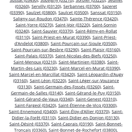
Sussat (03450)
,
Souvigny (03210)
,
Sorbier (03220)
,
Seuillet
(03260)
,
Servilly (03120)
,
Serbannes (03700)
,
Sazeret
(03390)
,
Saulzet (03800)
,
Saulcet (03500)
,
Sanssat (03150)
,
Saligny-sur-Roudon (03470)
,
Sainte-Thérence (03420)
,
Saint-Yorre (03270)
,
Saint-Voir (03220)
,
Saint-Sornin
(03240)
,
Saint-Sauvier (03370)
,
Saint-Rémy-en-Rollat
(03110)
,
Saint-Priest-en-Murat (03390)
,
Saint-Priest-
d’Andelot (03800)
,
Saint-Pourçain-sur-Sioule (03500)
,
Saint-Pourçain-sur-Besbre (03290)
,
Saint-Plaisir (03160)
,
Saint-Palais (03370)
,
Saint-Nicolas-des-Biefs (03250)
,
Saint-Menoux (03210)
,
Saint-Martinien (03380)
,
Saint-
Martin-des-Lais (03230)
,
Saint-Marcel-en-Murat (03390)
,
Saint-Marcel-en-Marcillat (03420)
,
Saint-Léopardin-d’Augy
(03160)
,
Saint-Léon (03220)
,
Saint-Léger-sur-Vouzance
(03130)
,
Saint-Germain-des-Fossés (03260)
,
Saint-
Germain-de-Salles (03140)
,
Saint-Gérand-le-Puy (03150)
,
Saint-Gérand-de-Vaux (03340)
,
Saint-Genest (03310)
,
Saint-Fargeol (03420)
,
Saint-Étienne-de-Vicq (03300)
,
Saint-Ennemond (03400)
,
Saint-Éloy-d’Allier (03370)
,
Saint-
Didier-la-Forêt (03110)
,
Saint-Didier-en-Donjon (03130)
,
Saint-Désiré (03370)
,
Saint-Caprais (03190)
,
Saint-Bonnet-
Tronçais (03360)
,
Saint-Bonnet-de-Rochefort (03800)
,