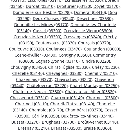
(03110)
,
Escurolles (03110)
,
Échassières (03330)
,
Ébreuil
(03450)
,
Durdat (03310)
,
Droiturier (03120)
,
Doyet (03170)
,
Dompierre-sur-Besbre (03290)
,
Domérat (03410)
,
Diou
(03290)
,
Deux-Chaises (03240)
,
Désertines (03630)
,
Deneuille-les-Mines (03170)
,
Deneuille-lès-Chantelle
(03140)
,
Cusset (03300)
,
Creuzier-le-Vieux (03300)
,
Creuzier-le-Neuf (03300)
,
Cressanges (03240)
,
Créchy
(03150)
,
Coutansouze (03330)
,
Courçais (03370)
,
Couleuvre (03320)
,
Coulanges (03470)
,
Coulandon (03000)
,
Cosne-d’Allier (03430)
,
Contigny (03500)
,
Commentry
(03600)
,
Cognat-Lyonne (03110)
,
Cindré (03220)
,
Chouvigny (03450)
,
Chirat-l’Église (03330)
,
Chézy (03230)
,
Chezelle (03140)
,
Chevagnes (03230)
,
Chemilly (03210)
,
Chazemais (03370)
,
Chavroches (03220)
,
Chavenon
(03440)
,
Châtelperron (03220)
,
Châtel-Montagne (03250)
,
Châtel-de-Neuvre (03500)
,
Château-sur-Allier (03320)
,
Chassenard (03510)
,
Charroux (03140)
,
Charmes (03800)
,
Charmeil (03110)
,
Chareil-Cintrat (03140)
,
Chantelle
(03140)
,
Chamblet (03170)
,
Chambérat (03370)
,
Cesset
(03500)
,
Cérilly (03350)
,
Buxières-les-Mines (03440)
,
Busset (03270)
,
Brugheas (03700)
,
Broût-Vernet (03110)
,
Bresnay (03210)
,
Bransat (03500)
,
Braize (03360)
,