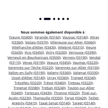
Nous sommes également disponible à
:
Yzeure (03400)
,
Ygrande (03160)
,
Voussac (03140)
,
Vitray
(03360)
,
Viplaix (03370)
,
Villeneuve-sur-Allier (03460)
,
Villefranche-d’Allier (03430)
,
Villebret (03310)
,
Vieure
(03430)
,
Vicq (03450)
,
Vichy (03200)
,
Vernusse (03390)
,
Verneuil-en-Bourbonnais (03500)
,
Verneix (03190)
,
Vendat
(03110)
,
Venas (03190)
,
Veauce (03450)
,
Vaumas (03220)
,
Varennes-sur-Tèche (03220)
,
Varennes-sur-Allier (03150)
,
Vallon-en-Sully (03190)
,
Valigny (03360)
,
Valignat (03330)
,
Ussel-d’Allier (03140)
,
Urçay (03360)
,
Tronget (03240)
,
Trézelles (03220)
,
Trévol (03460)
,
Treteau (03220)
,
Treignat (03380)
,
Treban (03240)
,
Toulon-sur-Allier
(03400)
,
Tortezais (03430)
,
Thionne (03220)
,
Thiel-sur-
Acolin (03230)
,
Theneuille (03350)
,
Terjat (03420)
,
Teillet-
Argenty (03410)
,
Taxat-Senat (03140)
,
Target (03140)
,