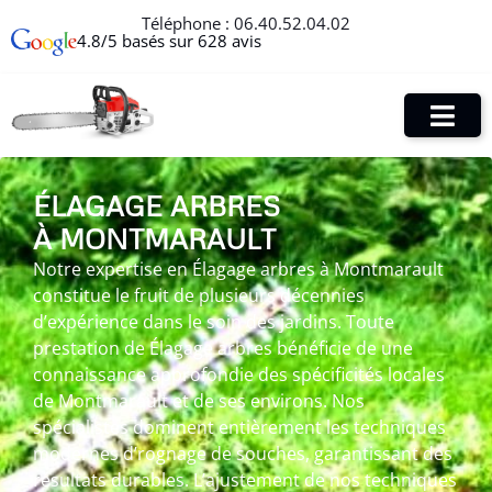
Téléphone :
06.40.52.04.02
4.8/5 basés sur 628 avis
ÉLAGAGE ARBRES
À MONTMARAULT
Notre expertise en Élagage arbres à Montmarault
constitue le fruit de plusieurs décennies
d’expérience dans le soin des jardins. Toute
prestation de Élagage arbres bénéficie de une
connaissance approfondie des spécificités locales
de Montmarault et de ses environs. Nos
spécialistes dominent entièrement les techniques
modernes d’rognage de souches, garantissant des
résultats durables. L’ajustement de nos techniques