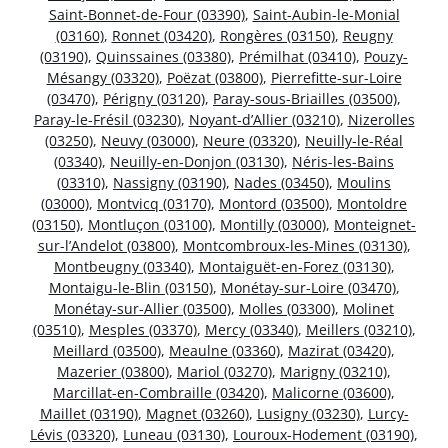
Saint-Bonnet-de-Four (03390)
,
Saint-Aubin-le-Monial
(03160)
,
Ronnet (03420)
,
Rongères (03150)
,
Reugny
(03190)
,
Quinssaines (03380)
,
Prémilhat (03410)
,
Pouzy-
Mésangy (03320)
,
Poëzat (03800)
,
Pierrefitte-sur-Loire
(03470)
,
Périgny (03120)
,
Paray-sous-Briailles (03500)
,
Paray-le-Frésil (03230)
,
Noyant-d’Allier (03210)
,
Nizerolles
(03250)
,
Neuvy (03000)
,
Neure (03320)
,
Neuilly-le-Réal
(03340)
,
Neuilly-en-Donjon (03130)
,
Néris-les-Bains
(03310)
,
Nassigny (03190)
,
Nades (03450)
,
Moulins
(03000)
,
Montvicq (03170)
,
Montord (03500)
,
Montoldre
(03150)
,
Montluçon (03100)
,
Montilly (03000)
,
Monteignet-
sur-l’Andelot (03800)
,
Montcombroux-les-Mines (03130)
,
Montbeugny (03340)
,
Montaiguët-en-Forez (03130)
,
Montaigu-le-Blin (03150)
,
Monétay-sur-Loire (03470)
,
Monétay-sur-Allier (03500)
,
Molles (03300)
,
Molinet
(03510)
,
Mesples (03370)
,
Mercy (03340)
,
Meillers (03210)
,
Meillard (03500)
,
Meaulne (03360)
,
Mazirat (03420)
,
Mazerier (03800)
,
Mariol (03270)
,
Marigny (03210)
,
Marcillat-en-Combraille (03420)
,
Malicorne (03600)
,
Maillet (03190)
,
Magnet (03260)
,
Lusigny (03230)
,
Lurcy-
Lévis (03320)
,
Luneau (03130)
,
Louroux-Hodement (03190)
,