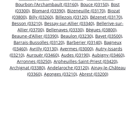
Bourbon-l’Archambault (03160)
,
Bouce (03150)
,
Bost
(03300)
,
Blomard (03390)
,
Bizeneuille (03170)
,
Biozat
(03800)
,
Billy (03260)
,
Billezois (03120)
,
Bézenet (03170)
,
Besson (03210)
,
Bessay-sur-Allier (03340)
,
Bellerive-sur-
Allier (03700)
,
Bellenaves (03330)
,
Bègues (03800)
,
Beaune-d’Allier (03390)
,
Beaulon (03230)
,
Bayet (03500)
,
Barrais-Bussolles (03120)
,
Barberier (03140)
,
Bagneux
(03460)
,
Avrilly (03130)
,
Avermes (03000)
,
Autry-Issards
(03210)
,
Aurouër (03460)
,
Audes (03190)
,
Aubigny (03460)
,
Arronnes (03250)
,
Arpheuilles-Saint-Priest (03420)
,
Archignat (03380)
,
Andelaroche (03120)
,
Ainay-le-Château
(03360)
,
Agonges (03210)
,
Abrest (03200)