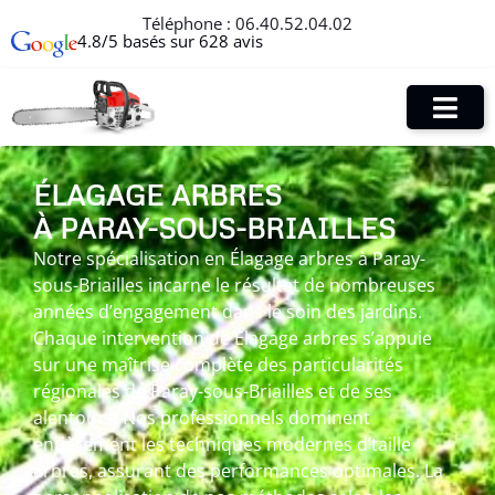
Téléphone :
06.40.52.04.02
4.8/5 basés sur 628 avis
ÉLAGAGE ARBRES
À PARAY-SOUS-BRIAILLES
Notre spécialisation en Élagage arbres à Paray-
sous-Briailles incarne le résultat de nombreuses
années d’engagement dans le soin des jardins.
Chaque intervention de Élagage arbres s’appuie
sur une maîtrise complète des particularités
régionales de Paray-sous-Briailles et de ses
alentours. Nos professionnels dominent
entièrement les techniques modernes d’taille
arbres, assurant des performances optimales. La