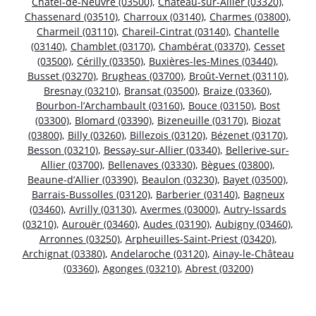
Châtel-de-Neuvre (03500)
,
Château-sur-Allier (03320)
,
Chassenard (03510)
,
Charroux (03140)
,
Charmes (03800)
,
Charmeil (03110)
,
Chareil-Cintrat (03140)
,
Chantelle
(03140)
,
Chamblet (03170)
,
Chambérat (03370)
,
Cesset
(03500)
,
Cérilly (03350)
,
Buxières-les-Mines (03440)
,
Busset (03270)
,
Brugheas (03700)
,
Broût-Vernet (03110)
,
Bresnay (03210)
,
Bransat (03500)
,
Braize (03360)
,
Bourbon-l’Archambault (03160)
,
Bouce (03150)
,
Bost
(03300)
,
Blomard (03390)
,
Bizeneuille (03170)
,
Biozat
(03800)
,
Billy (03260)
,
Billezois (03120)
,
Bézenet (03170)
,
Besson (03210)
,
Bessay-sur-Allier (03340)
,
Bellerive-sur-
Allier (03700)
,
Bellenaves (03330)
,
Bègues (03800)
,
Beaune-d’Allier (03390)
,
Beaulon (03230)
,
Bayet (03500)
,
Barrais-Bussolles (03120)
,
Barberier (03140)
,
Bagneux
(03460)
,
Avrilly (03130)
,
Avermes (03000)
,
Autry-Issards
(03210)
,
Aurouër (03460)
,
Audes (03190)
,
Aubigny (03460)
,
Arronnes (03250)
,
Arpheuilles-Saint-Priest (03420)
,
Archignat (03380)
,
Andelaroche (03120)
,
Ainay-le-Château
(03360)
,
Agonges (03210)
,
Abrest (03200)