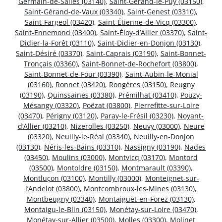
Germain-de-Salles (03140)
,
Saint-Gérand-le-Puy (03150)
,
Saint-Gérand-de-Vaux (03340)
,
Saint-Genest (03310)
,
Saint-Fargeol (03420)
,
Saint-Étienne-de-Vicq (03300)
,
Saint-Ennemond (03400)
,
Saint-Éloy-d’Allier (03370)
,
Saint-
Didier-la-Forêt (03110)
,
Saint-Didier-en-Donjon (03130)
,
Saint-Désiré (03370)
,
Saint-Caprais (03190)
,
Saint-Bonnet-
Tronçais (03360)
,
Saint-Bonnet-de-Rochefort (03800)
,
Saint-Bonnet-de-Four (03390)
,
Saint-Aubin-le-Monial
(03160)
,
Ronnet (03420)
,
Rongères (03150)
,
Reugny
(03190)
,
Quinssaines (03380)
,
Prémilhat (03410)
,
Pouzy-
Mésangy (03320)
,
Poëzat (03800)
,
Pierrefitte-sur-Loire
(03470)
,
Périgny (03120)
,
Paray-le-Frésil (03230)
,
Noyant-
d’Allier (03210)
,
Nizerolles (03250)
,
Neuvy (03000)
,
Neure
(03320)
,
Neuilly-le-Réal (03340)
,
Neuilly-en-Donjon
(03130)
,
Néris-les-Bains (03310)
,
Nassigny (03190)
,
Nades
(03450)
,
Moulins (03000)
,
Montvicq (03170)
,
Montord
(03500)
,
Montoldre (03150)
,
Montmarault (03390)
,
Montluçon (03100)
,
Montilly (03000)
,
Monteignet-sur-
l’Andelot (03800)
,
Montcombroux-les-Mines (03130)
,
Montbeugny (03340)
,
Montaiguët-en-Forez (03130)
,
Montaigu-le-Blin (03150)
,
Monétay-sur-Loire (03470)
,
Monétay-sur-Allier (03500)
,
Molles (03300)
,
Molinet