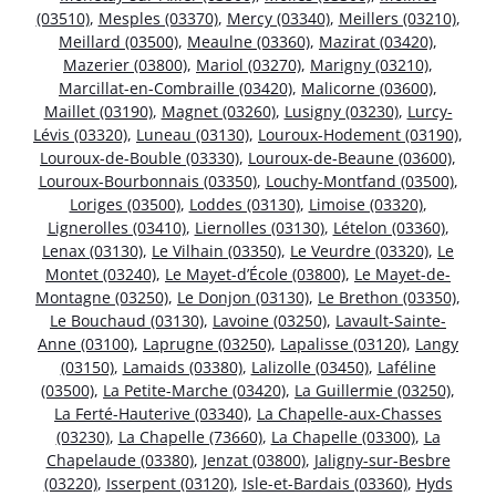
(03510)
,
Mesples (03370)
,
Mercy (03340)
,
Meillers (03210)
,
Meillard (03500)
,
Meaulne (03360)
,
Mazirat (03420)
,
Mazerier (03800)
,
Mariol (03270)
,
Marigny (03210)
,
Marcillat-en-Combraille (03420)
,
Malicorne (03600)
,
Maillet (03190)
,
Magnet (03260)
,
Lusigny (03230)
,
Lurcy-
Lévis (03320)
,
Luneau (03130)
,
Louroux-Hodement (03190)
,
Louroux-de-Bouble (03330)
,
Louroux-de-Beaune (03600)
,
Louroux-Bourbonnais (03350)
,
Louchy-Montfand (03500)
,
Loriges (03500)
,
Loddes (03130)
,
Limoise (03320)
,
Lignerolles (03410)
,
Liernolles (03130)
,
Lételon (03360)
,
Lenax (03130)
,
Le Vilhain (03350)
,
Le Veurdre (03320)
,
Le
Montet (03240)
,
Le Mayet-d’École (03800)
,
Le Mayet-de-
Montagne (03250)
,
Le Donjon (03130)
,
Le Brethon (03350)
,
Le Bouchaud (03130)
,
Lavoine (03250)
,
Lavault-Sainte-
Anne (03100)
,
Laprugne (03250)
,
Lapalisse (03120)
,
Langy
(03150)
,
Lamaids (03380)
,
Lalizolle (03450)
,
Laféline
(03500)
,
La Petite-Marche (03420)
,
La Guillermie (03250)
,
La Ferté-Hauterive (03340)
,
La Chapelle-aux-Chasses
(03230)
,
La Chapelle (73660)
,
La Chapelle (03300)
,
La
Chapelaude (03380)
,
Jenzat (03800)
,
Jaligny-sur-Besbre
(03220)
,
Isserpent (03120)
,
Isle-et-Bardais (03360)
,
Hyds