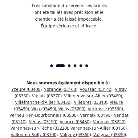
Très satisfaite du service. Les arbres
E
 mes
ont été taillés avec précision et le
dan
risé
chantier a été laissé impeccable.
donn
Équipe sérieuse et efficace.
Nous sommes également disponible à
:
Yzeure (03400)
,
Ygrande (03160)
,
Voussac (03140)
,
Vitray
(03360)
,
Viplaix (03370)
,
Villeneuve-sur-Allier (03460)
,
Villefranche-d’Allier (03430)
,
Villebret (03310)
,
Vieure
(03430)
,
Vicq (03450)
,
Vichy (03200)
,
Vernusse (03390)
,
Verneuil-en-Bourbonnais (03500)
,
Verneix (03190)
,
Vendat
(03110)
,
Venas (03190)
,
Veauce (03450)
,
Vaumas (03220)
,
Varennes-sur-Tèche (03220)
,
Varennes-sur-Allier (03150)
,
Vallon-en-Sully (03190)
,
Valigny (03360)
,
Valignat (03330)
,