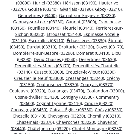
(03600)
,
Huriel (03380)
,
Hérisson (03190)
,
Hauterive
(03270)
,
Gouise (03340)
,
Givarlais (03190)
,
Gipcy (03210)
,
Gennetines (03400)
,
Garnat-sur-Engièvre (03230)
,
Gannay-sur-Loire (03230)
,
Gannat (03800)
,
Franchesse
(03160)
,
Fourilles (03140)
,
Fleuriel (03140)
,
Ferrières-sur-
Sichon (03250)
,
Étroussat (03140)
,
Espinasse-Vozelle
(03110)
,
Escurolles (03110)
,
Échassières (03330)
,
Ébreuil
(03450)
,
Durdat (03310)
,
Droiturier (03120)
,
Doyet (03170)
,
Dompierre-sur-Besbre (03290)
,
Domérat (03410)
,
Diou
(03290)
,
Deux-Chaises (03240)
,
Désertines (03630)
,
Deneuille-les-Mines (03170)
,
Deneuille-lès-Chantelle
(03140)
,
Cusset (03300)
,
Creuzier-le-Vieux (03300)
,
Creuzier-le-Neuf (03300)
,
Cressanges (03240)
,
Créchy
(03150)
,
Coutansouze (03330)
,
Courçais (03370)
,
Couleuvre (03320)
,
Coulanges (03470)
,
Coulandon (03000)
,
Cosne-d’Allier (03430)
,
Contigny (03500)
,
Commentry
(03600)
,
Cognat-Lyonne (03110)
,
Cindré (03220)
,
Chouvigny (03450)
,
Chirat-l’Église (03330)
,
Chézy (03230)
,
Chezelle (03140)
,
Chevagnes (03230)
,
Chemilly (03210)
,
Chazemais (03370)
,
Chavroches (03220)
,
Chavenon
(03440)
,
Châtelperron (03220)
,
Châtel-Montagne (03250)
,