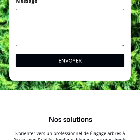
s
Message
s
a
g
e
ENVOYER
Nos solutions
S’orienter vers un professionnel de Élagage arbres à
Paray-sous-Briailles implique bien plus qu’une simple