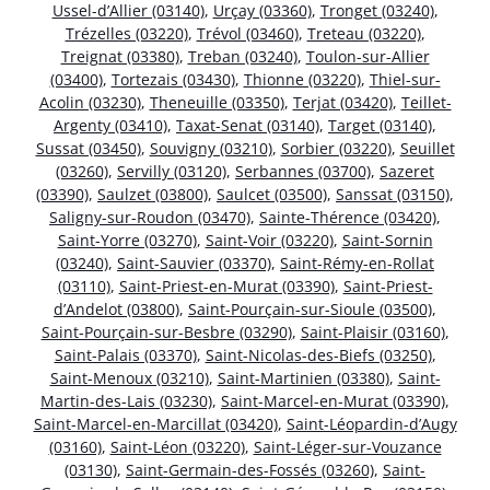
Ussel-d’Allier (03140)
,
Urçay (03360)
,
Tronget (03240)
,
Trézelles (03220)
,
Trévol (03460)
,
Treteau (03220)
,
Treignat (03380)
,
Treban (03240)
,
Toulon-sur-Allier
(03400)
,
Tortezais (03430)
,
Thionne (03220)
,
Thiel-sur-
Acolin (03230)
,
Theneuille (03350)
,
Terjat (03420)
,
Teillet-
Argenty (03410)
,
Taxat-Senat (03140)
,
Target (03140)
,
Sussat (03450)
,
Souvigny (03210)
,
Sorbier (03220)
,
Seuillet
(03260)
,
Servilly (03120)
,
Serbannes (03700)
,
Sazeret
(03390)
,
Saulzet (03800)
,
Saulcet (03500)
,
Sanssat (03150)
,
Saligny-sur-Roudon (03470)
,
Sainte-Thérence (03420)
,
Saint-Yorre (03270)
,
Saint-Voir (03220)
,
Saint-Sornin
(03240)
,
Saint-Sauvier (03370)
,
Saint-Rémy-en-Rollat
(03110)
,
Saint-Priest-en-Murat (03390)
,
Saint-Priest-
d’Andelot (03800)
,
Saint-Pourçain-sur-Sioule (03500)
,
Saint-Pourçain-sur-Besbre (03290)
,
Saint-Plaisir (03160)
,
Saint-Palais (03370)
,
Saint-Nicolas-des-Biefs (03250)
,
Saint-Menoux (03210)
,
Saint-Martinien (03380)
,
Saint-
Martin-des-Lais (03230)
,
Saint-Marcel-en-Murat (03390)
,
Saint-Marcel-en-Marcillat (03420)
,
Saint-Léopardin-d’Augy
(03160)
,
Saint-Léon (03220)
,
Saint-Léger-sur-Vouzance
(03130)
,
Saint-Germain-des-Fossés (03260)
,
Saint-