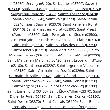
(03260)
,
Servilly (03120)
,
Serbannes (03700)
,
Sazeret
(03390)
,
Saulzet (03800)
,
Saulcet (03500)
,
Sanssat (03150)
,
Saligny-sur-Roudon (03470)
,
Sainte-Thérence (03420)
,
Saint-Yorre (03270)
,
Saint-Voir (03220)
,
Saint-Sornin
(03240)
,
Saint-Sauvier (03370)
,
Saint-Rémy-en-Rollat
(03110)
,
Saint-Priest-en-Murat (03390)
,
Saint-Priest-
d’Andelot (03800)
,
Saint-Pourçain-sur-Sioule (03500)
,
Saint-Pourçain-sur-Besbre (03290)
,
Saint-Plaisir (03160)
,
Saint-Palais (03370)
,
Saint-Nicolas-des-Biefs (03250)
,
Saint-Menoux (03210)
,
Saint-Martinien (03380)
,
Saint-
Martin-des-Lais (03230)
,
Saint-Marcel-en-Murat (03390)
,
Saint-Marcel-en-Marcillat (03420)
,
Saint-Léopardin-d’Augy
(03160)
,
Saint-Léon (03220)
,
Saint-Léger-sur-Vouzance
(03130)
,
Saint-Germain-des-Fossés (03260)
,
Saint-
Germain-de-Salles (03140)
,
Saint-Gérand-le-Puy (03150)
,
Saint-Gérand-de-Vaux (03340)
,
Saint-Genest (03310)
,
Saint-Fargeol (03420)
,
Saint-Étienne-de-Vicq (03300)
,
Saint-Ennemond (03400)
,
Saint-Éloy-d’Allier (03370)
,
Saint-
Didier-la-Forêt (03110)
,
Saint-Didier-en-Donjon (03130)
,
Saint-Désiré (03370)
,
Saint-Caprais (03190)
,
Saint-Bonnet-
Tronçais (03360)
,
Saint-Bonnet-de-Rochefort (03800)
,