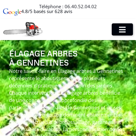
Téléphone :
06.40.52.04.02
4.8/5 basés sur 628 avis
ÉLAGAGE ARBRES
À GENNETINES
Notre savoir-faire en Élagage arbres à Gennetines
représente le aboutissement de plusieurs
décennies d’pratique dans le soin des jardins.
Chaque intervention de Élagage arbres bénéficie
de une connaissance approfondie des
particularités régionales de Gennetines et de ses
environs. Notre équipe dominent entièrement les
procédés actuels d’débroussaillage, garantissant
des résultats durables. La personnalisation de nos