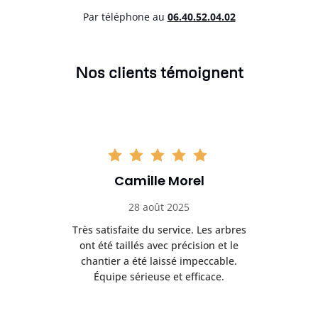
Par téléphone au
06.40.52.04.02
Nos clients témoignent
Camille Morel
28 août 2025
Très satisfaite du service. Les arbres
E
 mes
ont été taillés avec précision et le
dan
risé
chantier a été laissé impeccable.
donn
Équipe sérieuse et efficace.