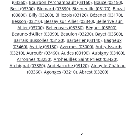
(03360)
,
Bourbon-l’Archambault (03160)
,
Bouce (03150)
,
Bost (03300)
,
Blomard (03390)
,
Bizeneuille (03170)
,
Biozat
(03800)
,
Billy (03260)
,
Billezois (03120)
,
Bézenet (03170)
,
Besson (03210)
,
Bessay-sur-Allier (03340)
,
Bellerive-sur-
Allier (03700)
,
Bellenaves (03330)
,
Bègues (03800)
,
Beaune-d’Allier (03390)
,
Beaulon (03230)
,
Bayet (03500)
,
Barrais-Bussolles (03120)
,
Barberier (03140)
,
Bagneux
(03460)
,
Avrilly (03130)
,
Avermes (03000)
,
Autry-Issards
(03210)
,
Aurouër (03460)
,
Audes (03190)
,
Aubigny (03460)
,
Arronnes (03250)
,
Arpheuilles-Saint-Priest (03420)
,
Archignat (03380)
,
Andelaroche (03120)
,
Ainay-le-Château
(03360)
,
Agonges (03210)
,
Abrest (03200)