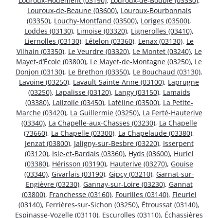
Louroux-Hodement (03190)
,
Louroux-de-Bouble (03330)
,
Louroux-de-Beaune (03600)
,
Louroux-Bourbonnais
(03350)
,
Louchy-Montfand (03500)
,
Loriges (03500)
,
Loddes (03130)
,
Limoise (03320)
,
Lignerolles (03410)
,
Liernolles (03130)
,
Lételon (03360)
,
Lenax (03130)
,
Le
Vilhain (03350)
,
Le Veurdre (03320)
,
Le Montet (03240)
,
Le
Mayet-d’École (03800)
,
Le Mayet-de-Montagne (03250)
,
Le
Donjon (03130)
,
Le Brethon (03350)
,
Le Bouchaud (03130)
,
Lavoine (03250)
,
Lavault-Sainte-Anne (03100)
,
Laprugne
(03250)
,
Lapalisse (03120)
,
Langy (03150)
,
Lamaids
(03380)
,
Lalizolle (03450)
,
Laféline (03500)
,
La Petite-
Marche (03420)
,
La Guillermie (03250)
,
La Ferté-Hauterive
(03340)
,
La Chapelle-aux-Chasses (03230)
,
La Chapelle
(73660)
,
La Chapelle (03300)
,
La Chapelaude (03380)
,
Jenzat (03800)
,
Jaligny-sur-Besbre (03220)
,
Isserpent
(03120)
,
Isle-et-Bardais (03360)
,
Hyds (03600)
,
Huriel
(03380)
,
Hérisson (03190)
,
Hauterive (03270)
,
Gouise
(03340)
,
Givarlais (03190)
,
Gipcy (03210)
,
Garnat-sur-
Engièvre (03230)
,
Gannay-sur-Loire (03230)
,
Gannat
(03800)
,
Franchesse (03160)
,
Fourilles (03140)
,
Fleuriel
(03140)
,
Ferrières-sur-Sichon (03250)
,
Étroussat (03140)
,
Espinasse-Vozelle (03110)
,
Escurolles (03110)
,
Échassières