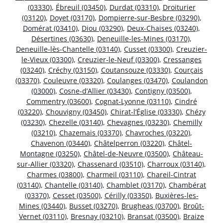
(03330)
,
Ébreuil (03450)
,
Durdat (03310)
,
Droiturier
(03120)
,
Doyet (03170)
,
Dompierre-sur-Besbre (03290)
,
Domérat (03410)
,
Diou (03290)
,
Deux-Chaises (03240)
,
Désertines (03630)
,
Deneuille-les-Mines (03170)
,
Deneuille-lès-Chantelle (03140)
,
Cusset (03300)
,
Creuzier-
le-Vieux (03300)
,
Creuzier-le-Neuf (03300)
,
Cressanges
(03240)
,
Créchy (03150)
,
Coutansouze (03330)
,
Courçais
(03370)
,
Couleuvre (03320)
,
Coulanges (03470)
,
Coulandon
(03000)
,
Cosne-d’Allier (03430)
,
Contigny (03500)
,
Commentry (03600)
,
Cognat-Lyonne (03110)
,
Cindré
(03220)
,
Chouvigny (03450)
,
Chirat-l’Église (03330)
,
Chézy
(03230)
,
Chezelle (03140)
,
Chevagnes (03230)
,
Chemilly
(03210)
,
Chazemais (03370)
,
Chavroches (03220)
,
Chavenon (03440)
,
Châtelperron (03220)
,
Châtel-
Montagne (03250)
,
Châtel-de-Neuvre (03500)
,
Château-
sur-Allier (03320)
,
Chassenard (03510)
,
Charroux (03140)
,
Charmes (03800)
,
Charmeil (03110)
,
Chareil-Cintrat
(03140)
,
Chantelle (03140)
,
Chamblet (03170)
,
Chambérat
(03370)
,
Cesset (03500)
,
Cérilly (03350)
,
Buxières-les-
Mines (03440)
,
Busset (03270)
,
Brugheas (03700)
,
Broût-
Vernet (03110)
,
Bresnay (03210)
,
Bransat (03500)
,
Braize