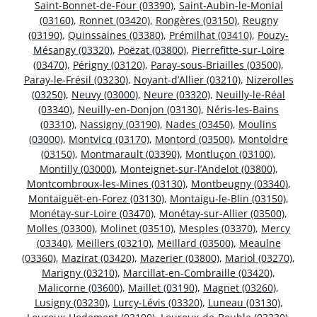
Saint-Bonnet-de-Four (03390)
,
Saint-Aubin-le-Monial
(03160)
,
Ronnet (03420)
,
Rongères (03150)
,
Reugny
(03190)
,
Quinssaines (03380)
,
Prémilhat (03410)
,
Pouzy-
Mésangy (03320)
,
Poëzat (03800)
,
Pierrefitte-sur-Loire
(03470)
,
Périgny (03120)
,
Paray-sous-Briailles (03500)
,
Paray-le-Frésil (03230)
,
Noyant-d’Allier (03210)
,
Nizerolles
(03250)
,
Neuvy (03000)
,
Neure (03320)
,
Neuilly-le-Réal
(03340)
,
Neuilly-en-Donjon (03130)
,
Néris-les-Bains
(03310)
,
Nassigny (03190)
,
Nades (03450)
,
Moulins
(03000)
,
Montvicq (03170)
,
Montord (03500)
,
Montoldre
(03150)
,
Montmarault (03390)
,
Montluçon (03100)
,
Montilly (03000)
,
Monteignet-sur-l’Andelot (03800)
,
Montcombroux-les-Mines (03130)
,
Montbeugny (03340)
,
Montaiguët-en-Forez (03130)
,
Montaigu-le-Blin (03150)
,
Monétay-sur-Loire (03470)
,
Monétay-sur-Allier (03500)
,
Molles (03300)
,
Molinet (03510)
,
Mesples (03370)
,
Mercy
(03340)
,
Meillers (03210)
,
Meillard (03500)
,
Meaulne
(03360)
,
Mazirat (03420)
,
Mazerier (03800)
,
Mariol (03270)
,
Marigny (03210)
,
Marcillat-en-Combraille (03420)
,
Malicorne (03600)
,
Maillet (03190)
,
Magnet (03260)
,
Lusigny (03230)
,
Lurcy-Lévis (03320)
,
Luneau (03130)
,