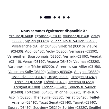
Nous sommes également disponible à
:
Yzeure (03400)
,
Ygrande (03160)
,
Voussac (03140)
,
Vitray
(03360)
,
Viplaix (03370)
,
Villeneuve-sur-Allier (03460)
,
Villefranche-d’Allier (03430)
,
Villebret (03310)
,
Vieure
(03430)
,
Vicq (03450)
,
Vichy (03200)
,
Vernusse (03390)
,
Verneuil-en-Bourbonnais (03500)
,
Verneix (03190)
,
Vendat
(03110)
,
Venas (03190)
,
Veauce (03450)
,
Vaumas (03220)
,
Varennes-sur-Tèche (03220)
,
Varennes-sur-Allier (03150)
,
Vallon-en-Sully (03190)
,
Valigny (03360)
,
Valignat (03330)
,
Ussel-d’Allier (03140)
,
Urçay (03360)
,
Tronget (03240)
,
Trézelles (03220)
,
Trévol (03460)
,
Treteau (03220)
,
Treignat (03380)
,
Treban (03240)
,
Toulon-sur-Allier
(03400)
,
Tortezais (03430)
,
Thionne (03220)
,
Thiel-sur-
Acolin (03230)
,
Theneuille (03350)
,
Terjat (03420)
,
Teillet-
Argenty (03410)
,
Taxat-Senat (03140)
,
Target (03140)
,
Sussat (03450)
,
Souvigny (03210)
,
Sorbier (03220)
,
Seuillet