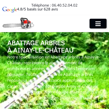
Téléphone :
06.40.52.04.02
4.8/5 basés sur 628 avis
ABATTAGE ARBRES
À AINAY-LE-CHÂTEAU
Notre spécialisation en Abattage arbres à Ainay-le-
Château représente le aboutissement de
nombreuses années d’pratique dans l’entretien
paysager. Toute prestation de Abattage arbres
repose sur une connaissance approfondie des
caractéristiques territoriales de Ainay-le-Château
et de ses alentours. Notre équipe maîtrisent
parfaitement les techniques modernes d’taille de
haies, garantissant des solutions pérennes. La