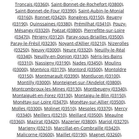
Tronçais (03360)
,
Saint-Bonnet-de-Rochefort (03800)
,
Saint-Bonnet-de-Four (03390)
,
Saint-Aubin-le-Monial
(03160)
,
Ronnet (03420)
,
Rongères (03150)
,
Reugny
(03190)
,
Quinssaines (03380)
,
Prémilhat (03410)
,
Pouzy-
Mésangy (03320)
,
Poëzat (03800)
,
Pierrefitte-sur-Loire
(03470)
,
Périgny (03120)
,
Paray-sous-Briailles (03500)
,
Paray-le-Frésil (03230)
,
Noyant-d’Allier (03210)
,
Nizerolles
(03250)
,
Neuvy (03000)
,
Neure (03320)
,
Neuilly-le-Réal
(03340)
,
Neuilly-en-Donjon (03130)
,
Néris-les-Bains
(03310)
,
Nassigny (03190)
,
Nades (03450)
,
Moulins
(03000)
,
Montvicq (03170)
,
Montord (03500)
,
Montoldre
(03150)
,
Montmarault (03390)
,
Montluçon (03100)
,
Montilly (03000)
,
Monteignet-sur-l’Andelot (03800)
,
Montcombroux-les-Mines (03130)
,
Montbeugny (03340)
,
Montaiguët-en-Forez (03130)
,
Montaigu-le-Blin (03150)
,
Monétay-sur-Loire (03470)
,
Monétay-sur-Allier (03500)
,
Molles (03300)
,
Molinet (03510)
,
Mesples (03370)
,
Mercy
(03340)
,
Meillers (03210)
,
Meillard (03500)
,
Meaulne
(03360)
,
Mazirat (03420)
,
Mazerier (03800)
,
Mariol (03270)
,
Marigny (03210)
,
Marcillat-en-Combraille (03420)
,
Malicorne (03600)
,
Maillet (03190)
,
Magnet (03260)
,