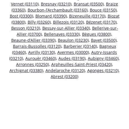
Vernet (03110)
,
Bresnay (03210)
,
Bransat (03500)
,
Braize
(03360)
,
Bourbon-l’Archambault (03160)
,
Bouce (03150)
,
Bost (03300)
,
Blomard (03390)
,
Bizeneuille (03170)
,
Biozat
(03800)
,
Billy (03260)
,
Billezois (03120)
,
Bézenet (03170)
,
Besson (03210)
,
Bessay-sur-Allier (03340)
,
Bellerive-sur-
Allier (03700)
,
Bellenaves (03330)
,
Bègues (03800)
,
Beaune-d’Allier (03390)
,
Beaulon (03230)
,
Bayet (03500)
,
Barrais-Bussolles (03120)
,
Barberier (03140)
,
Bagneux
(03460)
,
Avrilly (03130)
,
Avermes (03000)
,
Autry-Issards
(03210)
,
Aurouër (03460)
,
Audes (03190)
,
Aubigny (03460)
,
Arronnes (03250)
,
Arpheuilles-Saint-Priest (03420)
,
Archignat (03380)
,
Andelaroche (03120)
,
Agonges (03210)
,
Abrest (03200)