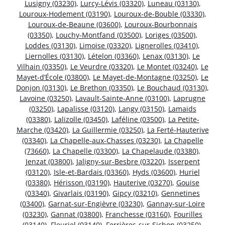
Lusigny (03230)
,
Lurcy-Lévis (03320)
,
Luneau (03130)
,
Louroux-Hodement (03190)
,
Louroux-de-Bouble (03330)
,
Louroux-de-Beaune (03600)
,
Louroux-Bourbonnais
(03350)
,
Louchy-Montfand (03500)
,
Loriges (03500)
,
Loddes (03130)
,
Limoise (03320)
,
Lignerolles (03410)
,
Liernolles (03130)
,
Lételon (03360)
,
Lenax (03130)
,
Le
Vilhain (03350)
,
Le Veurdre (03320)
,
Le Montet (03240)
,
Le
Mayet-d’École (03800)
,
Le Mayet-de-Montagne (03250)
,
Le
Donjon (03130)
,
Le Brethon (03350)
,
Le Bouchaud (03130)
,
Lavoine (03250)
,
Lavault-Sainte-Anne (03100)
,
Laprugne
(03250)
,
Lapalisse (03120)
,
Langy (03150)
,
Lamaids
(03380)
,
Lalizolle (03450)
,
Laféline (03500)
,
La Petite-
Marche (03420)
,
La Guillermie (03250)
,
La Ferté-Hauterive
(03340)
,
La Chapelle-aux-Chasses (03230)
,
La Chapelle
(73660)
,
La Chapelle (03300)
,
La Chapelaude (03380)
,
Jenzat (03800)
,
Jaligny-sur-Besbre (03220)
,
Isserpent
(03120)
,
Isle-et-Bardais (03360)
,
Hyds (03600)
,
Huriel
(03380)
,
Hérisson (03190)
,
Hauterive (03270)
,
Gouise
(03340)
,
Givarlais (03190)
,
Gipcy (03210)
,
Gennetines
(03400)
,
Garnat-sur-Engièvre (03230)
,
Gannay-sur-Loire
(03230)
,
Gannat (03800)
,
Franchesse (03160)
,
Fourilles
(03140)
,
Fleuriel (03140)
,
Ferrières-sur-Sichon (03250)
,