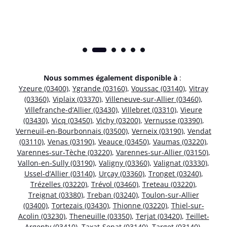
Nous sommes également disponible à
:
Yzeure (03400)
,
Ygrande (03160)
,
Voussac (03140)
,
Vitray
(03360)
,
Viplaix (03370)
,
Villeneuve-sur-Allier (03460)
,
Villefranche-d’Allier (03430)
,
Villebret (03310)
,
Vieure
(03430)
,
Vicq (03450)
,
Vichy (03200)
,
Vernusse (03390)
,
Verneuil-en-Bourbonnais (03500)
,
Verneix (03190)
,
Vendat
(03110)
,
Venas (03190)
,
Veauce (03450)
,
Vaumas (03220)
,
Varennes-sur-Tèche (03220)
,
Varennes-sur-Allier (03150)
,
Vallon-en-Sully (03190)
,
Valigny (03360)
,
Valignat (03330)
,
Ussel-d’Allier (03140)
,
Urçay (03360)
,
Tronget (03240)
,
Trézelles (03220)
,
Trévol (03460)
,
Treteau (03220)
,
Treignat (03380)
,
Treban (03240)
,
Toulon-sur-Allier
(03400)
,
Tortezais (03430)
,
Thionne (03220)
,
Thiel-sur-
Acolin (03230)
,
Theneuille (03350)
,
Terjat (03420)
,
Teillet-
Argenty (03410)
,
Taxat-Senat (03140)
,
Target (03140)
,