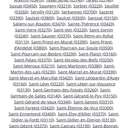
Sussat (03450)
,
Souvigny (03210)
,
Sorbier (03220)
,
Seuillet
(03260)
,
Servilly (03120)
,
Serbannes (03700)
,
Sazeret
(03390)
,
Saulzet (03800)
,
Saulcet (03500)
,
Sanssat (03150)
,
Saligny-sur-Roudon (03470)
,
Sainte-Thérence (03420)
,
Saint-Yorre (03270)
,
Saint-Voir (03220)
,
Saint-Sornin
(03240)
,
Saint-Sauvier (03370)
,
Saint-Rémy-en-Rollat
(03110)
,
Saint-Priest-en-Murat (03390)
,
Saint-Priest-
d’Andelot (03800)
,
Saint-Pourçain-sur-Sioule (03500)
,
Saint-Pourçain-sur-Besbre (03290)
,
Saint-Plaisir (03160)
,
Saint-Palais (03370)
,
Saint-Nicolas-des-Biefs (03250)
,
Saint-Menoux (03210)
,
Saint-Martinien (03380)
,
Saint-
Martin-des-Lais (03230)
,
Saint-Marcel-en-Murat (03390)
,
Saint-Marcel-en-Marcillat (03420)
,
Saint-Léopardin-d’Augy
(03160)
,
Saint-Léon (03220)
,
Saint-Léger-sur-Vouzance
(03130)
,
Saint-Germain-des-Fossés (03260)
,
Saint-
Germain-de-Salles (03140)
,
Saint-Gérand-le-Puy (03150)
,
Saint-Gérand-de-Vaux (03340)
,
Saint-Genest (03310)
,
Saint-Fargeol (03420)
,
Saint-Étienne-de-Vicq (03300)
,
Saint-Ennemond (03400)
,
Saint-Éloy-d’Allier (03370)
,
Saint-
Didier-la-Forêt (03110)
,
Saint-Didier-en-Donjon (03130)
,
Saint-Désiré (03370)
,
Saint-Caprais (03190)
,
Saint-Bonnet-