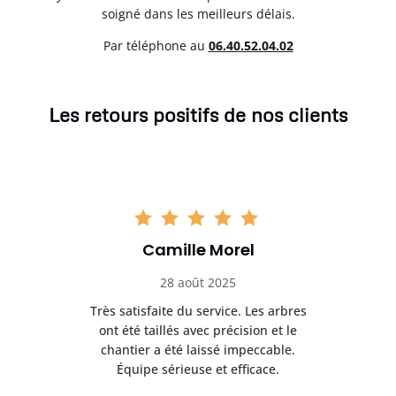
soigné dans les meilleurs délais.
Par téléphone au
06.40.52.04.02
Les retours positifs de nos clients
Camille Morel
28 août 2025
Très satisfaite du service. Les arbres
E
 mes
ont été taillés avec précision et le
dan
risé
chantier a été laissé impeccable.
donn
Équipe sérieuse et efficace.