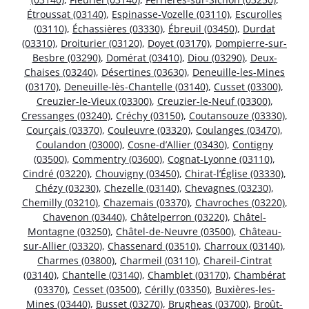
Étroussat (03140)
,
Espinasse-Vozelle (03110)
,
Escurolles
(03110)
,
Échassières (03330)
,
Ébreuil (03450)
,
Durdat
(03310)
,
Droiturier (03120)
,
Doyet (03170)
,
Dompierre-sur-
Besbre (03290)
,
Domérat (03410)
,
Diou (03290)
,
Deux-
Chaises (03240)
,
Désertines (03630)
,
Deneuille-les-Mines
(03170)
,
Deneuille-lès-Chantelle (03140)
,
Cusset (03300)
,
Creuzier-le-Vieux (03300)
,
Creuzier-le-Neuf (03300)
,
Cressanges (03240)
,
Créchy (03150)
,
Coutansouze (03330)
,
Courçais (03370)
,
Couleuvre (03320)
,
Coulanges (03470)
,
Coulandon (03000)
,
Cosne-d’Allier (03430)
,
Contigny
(03500)
,
Commentry (03600)
,
Cognat-Lyonne (03110)
,
Cindré (03220)
,
Chouvigny (03450)
,
Chirat-l’Église (03330)
,
Chézy (03230)
,
Chezelle (03140)
,
Chevagnes (03230)
,
Chemilly (03210)
,
Chazemais (03370)
,
Chavroches (03220)
,
Chavenon (03440)
,
Châtelperron (03220)
,
Châtel-
Montagne (03250)
,
Châtel-de-Neuvre (03500)
,
Château-
sur-Allier (03320)
,
Chassenard (03510)
,
Charroux (03140)
,
Charmes (03800)
,
Charmeil (03110)
,
Chareil-Cintrat
(03140)
,
Chantelle (03140)
,
Chamblet (03170)
,
Chambérat
(03370)
,
Cesset (03500)
,
Cérilly (03350)
,
Buxières-les-
Mines (03440)
,
Busset (03270)
,
Brugheas (03700)
,
Broût-