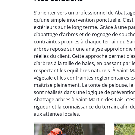
S’orienter vers un professionnel de Abattage
qu’une simple intervention ponctuelle. C’est 
extérieurs sur le long terme. Grâce à une pa
d’abattage d’arbres et de rognage de souch
contraintes propres à chaque terrain du Sai
arbres repose sur une analyse approfondie d
So
réelles du client. Cette approche permet d’as
d’arbres à la taille de haies, en passant par
0
respectant les équilibres naturels. À Saint-Ma
Servic
végétale et les contraintes réglementaires e
début à 
maîtrise pleinement. La tonte de pelouse, le
été par
sont réalisés dans une logique de préventio
et l
Abattage arbres à Saint-Martin-des-Lais, c’e
interven
rigueur et la connaissance du terrain, afin 
Je rec
aux attentes locales.