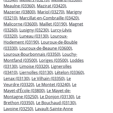
Meaulne (03360)
,
Mazirat (03420)
,
Mazerier (03800)
,
Mariol (03270)
,
Marigny
(03210)
,
Marcillat-en-Combraille (03420)
,
Malicorne (03600)
,
Maillet (03190)
,
Magnet
(03260)
,
Lusigny (03230)
,
Lurcy-Lévis
(03320)
,
Luneau (03130)
,
Louroux-
Hodement (03190)
,
Louroux-de-Bouble
(03330)
,
Louroux-de-Beaune (03600)
,
Louroux-Bourbonnais (03350)
,
Louchy-
Montfand (03500)
,
Loriges (03500)
,
Loddes
(03130)
,
Limoise (03320)
,
Lignerolles
(03410)
,
Liernolles (03130)
,
Lételon (03360)
,
Lenax (03130)
,
Le Vilhain (03350)
,
Le
Veurdre (03320)
,
Le Montet (03240)
,
Le
Mayet-d’École (03800)
,
Le Mayet-de-
Montagne (03250)
,
Le Donjon (03130)
,
Le
Brethon (03350)
,
Le Bouchaud (03130)
,
Lavoine (03250)
,
Lavault-Sainte-Anne