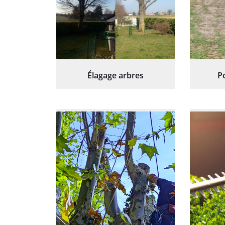
Élagage arbres
P