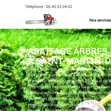
Téléphone :
06.40.52.04.02
Nos services
ABATTAGE ARBRES
À SAINT-MARTIN-D
Notre expertise en Abattage arbres à Saint-M
fruit de longues années d’expérience dans l’
prestation de Abattage arbres bénéficie de
approfondie des spécificités locales de Saint
alentours. Notre équipe dominent entièreme
modernes d’débroussaillage, assurant des s
personnalisation de nos techniques selon l
terrain à Saint-Martin-des-Lais nous autoris