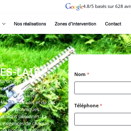
4.8/5 basés sur 628 avi
Nos réalisations
Zones d’intervention
Contact
ES-LAIS
Nom
*
artin-des-Lais constitue le
entretien paysager. Toute
 une connaissance
-Martin-des-Lais et de ses
Téléphone
*
nt les techniques
olutions pérennes. La
es exigences de chaque
e de proposer un suivi