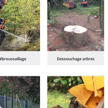
ébroussaillage
Dessouchage arbres