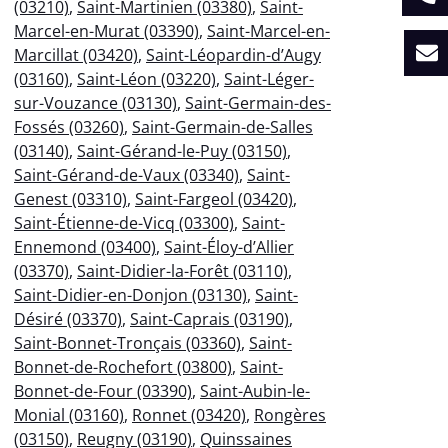
(03210)
,
Saint-Martinien (03380)
,
Saint-
Marcel-en-Murat (03390)
,
Saint-Marcel-en-
Marcillat (03420)
,
Saint-Léopardin-d’Augy
(03160)
,
Saint-Léon (03220)
,
Saint-Léger-
sur-Vouzance (03130)
,
Saint-Germain-des-
Fossés (03260)
,
Saint-Germain-de-Salles
(03140)
,
Saint-Gérand-le-Puy (03150)
,
Saint-Gérand-de-Vaux (03340)
,
Saint-
Genest (03310)
,
Saint-Fargeol (03420)
,
Saint-Étienne-de-Vicq (03300)
,
Saint-
Ennemond (03400)
,
Saint-Éloy-d’Allier
(03370)
,
Saint-Didier-la-Forêt (03110)
,
Saint-Didier-en-Donjon (03130)
,
Saint-
Désiré (03370)
,
Saint-Caprais (03190)
,
Saint-Bonnet-Tronçais (03360)
,
Saint-
Bonnet-de-Rochefort (03800)
,
Saint-
Bonnet-de-Four (03390)
,
Saint-Aubin-le-
Monial (03160)
,
Ronnet (03420)
,
Rongères
(03150)
,
Reugny (03190)
,
Quinssaines