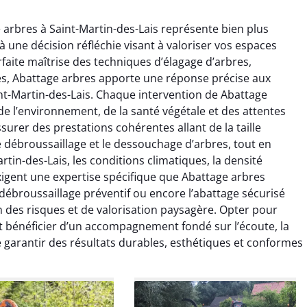
 arbres à Saint-Martin-des-Lais représente bien plus
à une décision réfléchie visant à valoriser vos espaces
rfaite maîtrise des techniques d’élagage d’arbres,
es, Abattage arbres apporte une réponse précise aux
nt-Martin-des-Lais. Chaque intervention de Abattage
e l’environnement, de la santé végétale et des attentes
raya Benali
Léandro Vasseur
surer des prestations cohérentes allant de la taille
 le débroussaillage et le dessouchage d’arbres, tout en
7 février 2026
12 juillet 2025
rtin-des-Lais, les conditions climatiques, la densité
e irréprochable du
Intervention rapide et très
xigent une expertise spécifique que Abattage arbres
la fin. Les arbres ont
professionnelle pour
 débroussaillage préventif ou encore l’abattage sécurisé
faitement entretenus
l’élagage de mes arbres. Le
n des risques et de valorisation paysagère. Opter pour
e nettoyage après
travail est propre, sécurisé et
st bénéficier d’un accompagnement fondé sur l’écoute, la
tion est impeccable.
parfaitement réalisé. Je
de garantir des résultats durables, esthétiques et conformes
ommande vivement.
recommande sans hésiter.