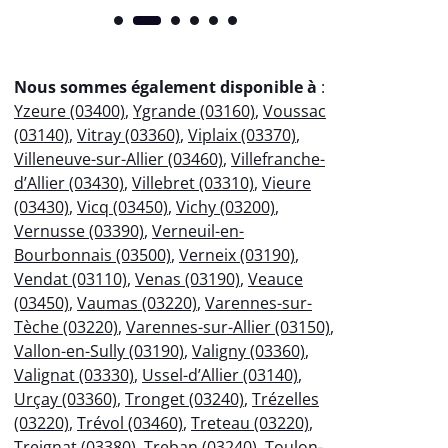
Nous sommes également disponible à
:
Yzeure (03400)
,
Ygrande (03160)
,
Voussac
(03140)
,
Vitray (03360)
,
Viplaix (03370)
,
Villeneuve-sur-Allier (03460)
,
Villefranche-
d’Allier (03430)
,
Villebret (03310)
,
Vieure
(03430)
,
Vicq (03450)
,
Vichy (03200)
,
Vernusse (03390)
,
Verneuil-en-
Bourbonnais (03500)
,
Verneix (03190)
,
Vendat (03110)
,
Venas (03190)
,
Veauce
(03450)
,
Vaumas (03220)
,
Varennes-sur-
Tèche (03220)
,
Varennes-sur-Allier (03150)
,
Vallon-en-Sully (03190)
,
Valigny (03360)
,
Valignat (03330)
,
Ussel-d’Allier (03140)
,
Urçay (03360)
,
Tronget (03240)
,
Trézelles
(03220)
,
Trévol (03460)
,
Treteau (03220)
,
Treignat (03380)
,
Treban (03240)
,
Toulon-