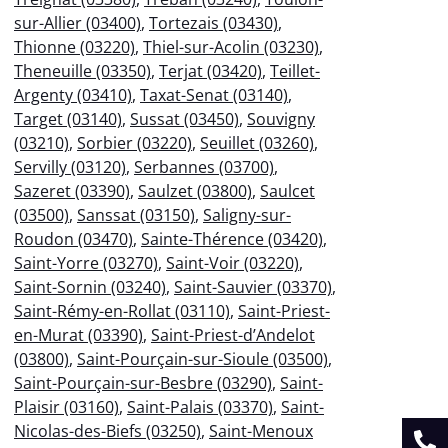
sur-Allier (03400)
,
Tortezais (03430)
,
Thionne (03220)
,
Thiel-sur-Acolin (03230)
,
Theneuille (03350)
,
Terjat (03420)
,
Teillet-
Argenty (03410)
,
Taxat-Senat (03140)
,
Target (03140)
,
Sussat (03450)
,
Souvigny
(03210)
,
Sorbier (03220)
,
Seuillet (03260)
,
Servilly (03120)
,
Serbannes (03700)
,
Sazeret (03390)
,
Saulzet (03800)
,
Saulcet
(03500)
,
Sanssat (03150)
,
Saligny-sur-
Roudon (03470)
,
Sainte-Thérence (03420)
,
Saint-Yorre (03270)
,
Saint-Voir (03220)
,
Saint-Sornin (03240)
,
Saint-Sauvier (03370)
,
Saint-Rémy-en-Rollat (03110)
,
Saint-Priest-
en-Murat (03390)
,
Saint-Priest-d’Andelot
(03800)
,
Saint-Pourçain-sur-Sioule (03500)
,
Saint-Pourçain-sur-Besbre (03290)
,
Saint-
Plaisir (03160)
,
Saint-Palais (03370)
,
Saint-
Nicolas-des-Biefs (03250)
,
Saint-Menoux