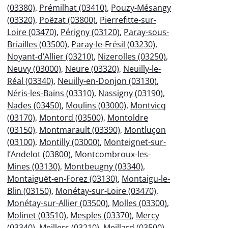
(03380)
,
Prémilhat (03410)
,
Pouzy-Mésangy
(03320)
,
Poëzat (03800)
,
Pierrefitte-sur-
Loire (03470)
,
Périgny (03120)
,
Paray-sous-
Briailles (03500)
,
Paray-le-Frésil (03230)
,
Noyant-d’Allier (03210)
,
Nizerolles (03250)
,
Neuvy (03000)
,
Neure (03320)
,
Neuilly-le-
Réal (03340)
,
Neuilly-en-Donjon (03130)
,
Néris-les-Bains (03310)
,
Nassigny (03190)
,
Nades (03450)
,
Moulins (03000)
,
Montvicq
(03170)
,
Montord (03500)
,
Montoldre
(03150)
,
Montmarault (03390)
,
Montluçon
(03100)
,
Montilly (03000)
,
Monteignet-sur-
l’Andelot (03800)
,
Montcombroux-les-
Mines (03130)
,
Montbeugny (03340)
,
Montaiguët-en-Forez (03130)
,
Montaigu-le-
Blin (03150)
,
Monétay-sur-Loire (03470)
,
Monétay-sur-Allier (03500)
,
Molles (03300)
,
Molinet (03510)
,
Mesples (03370)
,
Mercy
(03340)
,
Meillers (03210)
,
Meillard (03500)
,