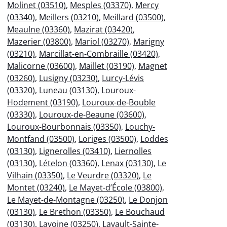
Molinet (03510)
,
Mesples (03370)
,
Mercy
(03340)
,
Meillers (03210)
,
Meillard (03500)
,
Meaulne (03360)
,
Mazirat (03420)
,
Mazerier (03800)
,
Mariol (03270)
,
Marigny
(03210)
,
Marcillat-en-Combraille (03420)
,
Malicorne (03600)
,
Maillet (03190)
,
Magnet
(03260)
,
Lusigny (03230)
,
Lurcy-Lévis
(03320)
,
Luneau (03130)
,
Louroux-
Hodement (03190)
,
Louroux-de-Bouble
(03330)
,
Louroux-de-Beaune (03600)
,
Louroux-Bourbonnais (03350)
,
Louchy-
Montfand (03500)
,
Loriges (03500)
,
Loddes
(03130)
,
Lignerolles (03410)
,
Liernolles
(03130)
,
Lételon (03360)
,
Lenax (03130)
,
Le
Vilhain (03350)
,
Le Veurdre (03320)
,
Le
Montet (03240)
,
Le Mayet-d’École (03800)
,
Le Mayet-de-Montagne (03250)
,
Le Donjon
(03130)
,
Le Brethon (03350)
,
Le Bouchaud
(03130)
,
Lavoine (03250)
,
Lavault-Sainte-