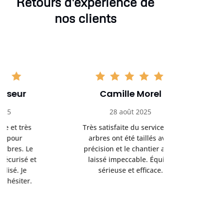
Retours d'expérience de
nos clients
Camille Morel
Yan
28 août 2025
15 se
Très satisfaite du service. Les
Excellent t
arbres ont été taillés avec
réalisé 
précision et le chantier a été
annoncés
laissé impeccable. Équipe
donnés étai
sérieuse et efficace.
le résul