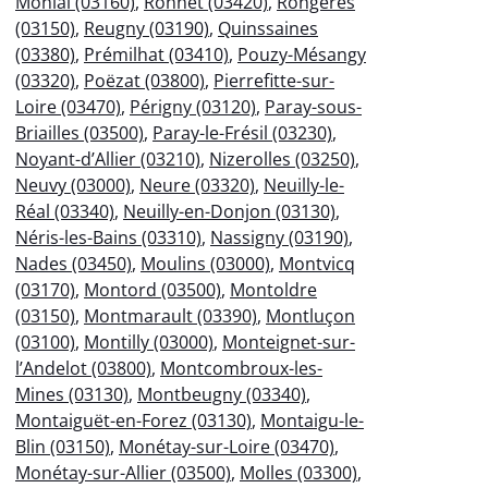
Monial (03160)
,
Ronnet (03420)
,
Rongères
(03150)
,
Reugny (03190)
,
Quinssaines
(03380)
,
Prémilhat (03410)
,
Pouzy-Mésangy
(03320)
,
Poëzat (03800)
,
Pierrefitte-sur-
Loire (03470)
,
Périgny (03120)
,
Paray-sous-
Briailles (03500)
,
Paray-le-Frésil (03230)
,
Noyant-d’Allier (03210)
,
Nizerolles (03250)
,
Neuvy (03000)
,
Neure (03320)
,
Neuilly-le-
Réal (03340)
,
Neuilly-en-Donjon (03130)
,
Néris-les-Bains (03310)
,
Nassigny (03190)
,
Nades (03450)
,
Moulins (03000)
,
Montvicq
(03170)
,
Montord (03500)
,
Montoldre
(03150)
,
Montmarault (03390)
,
Montluçon
(03100)
,
Montilly (03000)
,
Monteignet-sur-
l’Andelot (03800)
,
Montcombroux-les-
Mines (03130)
,
Montbeugny (03340)
,
Montaiguët-en-Forez (03130)
,
Montaigu-le-
Blin (03150)
,
Monétay-sur-Loire (03470)
,
Monétay-sur-Allier (03500)
,
Molles (03300)
,