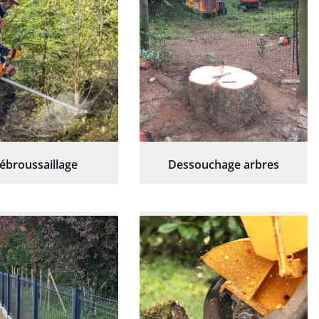
ébroussaillage
Dessouchage arbres