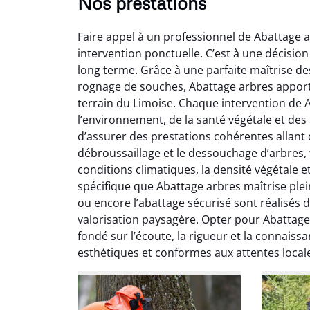
Nos prestations
Faire appel à un professionnel de Abattage a
intervention ponctuelle. C’est à une décision 
long terme. Grâce à une parfaite maîtrise de
rognage de souches, Abattage arbres apport
terrain du Limoise. Chaque intervention de
l’environnement, de la santé végétale et des
So
d’assurer des prestations cohérentes allant de
débroussaillage et le dessouchage d’arbres, t
0
conditions climatiques, la densité végétale e
Servic
spécifique que Abattage arbres maîtrise plei
début à 
ou encore l’abattage sécurisé sont réalisés 
été par
valorisation paysagère. Opter pour Abattage
et l
fondé sur l’écoute, la rigueur et la connaissa
interven
esthétiques et conformes aux attentes local
Je rec