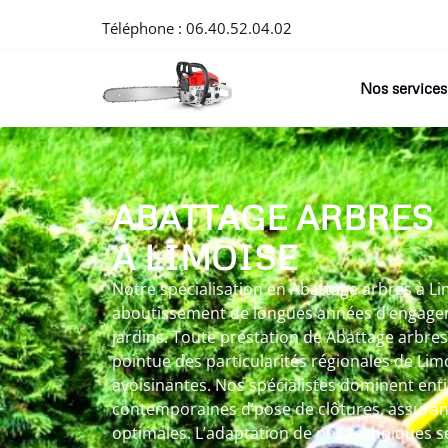
Téléphone :
06.40.52.04.02
Nos services
ABATTAGE ARBRES
À LIMOISE
Notre spécialisation en Abattage arbres à Li
aboutissement de longues années d’engagem
jardins. Toute prestation de Abattage arbres
pointue des particularités régionales de Li
avoisinantes. Nos spécialistes dominent en
contemporaines d’pose de clôtures, assura
optimales. L’adaptation de nos techniques s