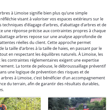
rbres à Limoise signifie bien plus qu’une simple
réfléchie visant à valoriser vos espaces extérieurs sur le
s techniques d’élagage d’arbres, d’abattage d’arbres et de
e une réponse précise aux contraintes propres à chaque
 Abattage arbres repose sur une analyse approfondie de
 attentes réelles du client. Cette approche permet
raya Benali
Léandro Vasseur
 la taille d’arbres à la taille de haies, en passant par le
out en respectant les équilibres naturels. À Limoise, les
7 février 2026
12 juillet 2025
t les contraintes réglementaires exigent une expertise
e irréprochable du
Intervention rapide et très
nement. La tonte de pelouse, le débroussaillage préventif
la fin. Les arbres ont
professionnelle pour
dans une logique de prévention des risques et de
faitement entretenus
l’élagage de mes arbres. Le
 arbres à Limoise, c’est bénéficier d’un accompagnement
e nettoyage après
travail est propre, sécurisé et
nce du terrain, afin de garantir des résultats durables,
tion est impeccable.
parfaitement réalisé. Je
es.
ommande vivement.
recommande sans hésiter.