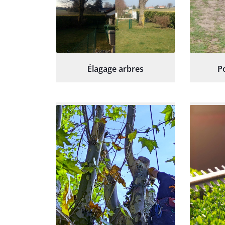
Élagage arbres
P