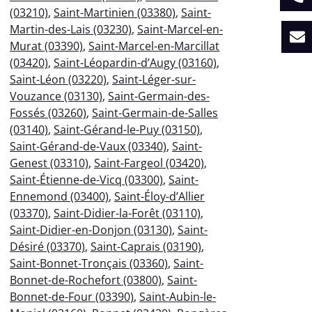
(03210)
,
Saint-Martinien (03380)
,
Saint-
Martin-des-Lais (03230)
,
Saint-Marcel-en-
Murat (03390)
,
Saint-Marcel-en-Marcillat
(03420)
,
Saint-Léopardin-d’Augy (03160)
,
Saint-Léon (03220)
,
Saint-Léger-sur-
Vouzance (03130)
,
Saint-Germain-des-
Fossés (03260)
,
Saint-Germain-de-Salles
(03140)
,
Saint-Gérand-le-Puy (03150)
,
Saint-Gérand-de-Vaux (03340)
,
Saint-
Genest (03310)
,
Saint-Fargeol (03420)
,
Saint-Étienne-de-Vicq (03300)
,
Saint-
Ennemond (03400)
,
Saint-Éloy-d’Allier
(03370)
,
Saint-Didier-la-Forêt (03110)
,
Saint-Didier-en-Donjon (03130)
,
Saint-
Désiré (03370)
,
Saint-Caprais (03190)
,
Saint-Bonnet-Tronçais (03360)
,
Saint-
Bonnet-de-Rochefort (03800)
,
Saint-
Bonnet-de-Four (03390)
,
Saint-Aubin-le-