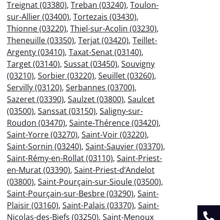
Treignat (03380)
,
Treban (03240)
,
Toulon-
sur-Allier (03400)
,
Tortezais (03430)
,
Thionne (03220)
,
Thiel-sur-Acolin (03230)
,
Theneuille (03350)
,
Terjat (03420)
,
Teillet-
Argenty (03410)
,
Taxat-Senat (03140)
,
Target (03140)
,
Sussat (03450)
,
Souvigny
(03210)
,
Sorbier (03220)
,
Seuillet (03260)
,
Servilly (03120)
,
Serbannes (03700)
,
Sazeret (03390)
,
Saulzet (03800)
,
Saulcet
(03500)
,
Sanssat (03150)
,
Saligny-sur-
Roudon (03470)
,
Sainte-Thérence (03420)
,
Saint-Yorre (03270)
,
Saint-Voir (03220)
,
Saint-Sornin (03240)
,
Saint-Sauvier (03370)
,
Saint-Rémy-en-Rollat (03110)
,
Saint-Priest-
en-Murat (03390)
,
Saint-Priest-d’Andelot
(03800)
,
Saint-Pourçain-sur-Sioule (03500)
,
Saint-Pourçain-sur-Besbre (03290)
,
Saint-
Plaisir (03160)
,
Saint-Palais (03370)
,
Saint-
Nicolas-des-Biefs (03250)
,
Saint-Menoux