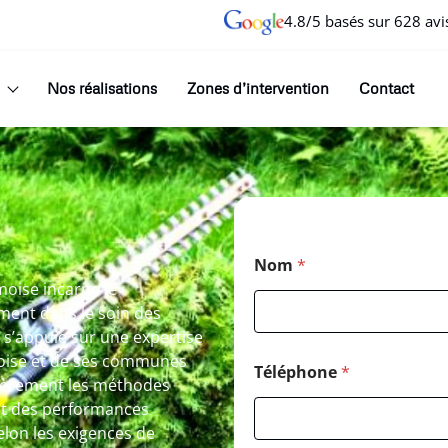
4.8/5 basés sur 628 avi
Nos réalisations
Zones d’intervention
Contact
Nom
*
moise incarne le
ent dans le soin des
 s’appuie sur une expertise
moise et de ses communes
Téléphone
*
tièrement les méthodes
nt des performances
elon les exigences de