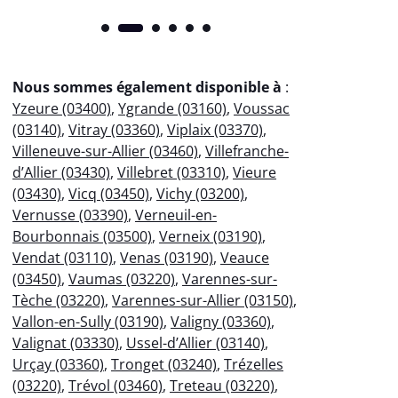
Nous sommes également disponible à
:
Yzeure (03400)
,
Ygrande (03160)
,
Voussac
(03140)
,
Vitray (03360)
,
Viplaix (03370)
,
Villeneuve-sur-Allier (03460)
,
Villefranche-
d’Allier (03430)
,
Villebret (03310)
,
Vieure
(03430)
,
Vicq (03450)
,
Vichy (03200)
,
Vernusse (03390)
,
Verneuil-en-
Bourbonnais (03500)
,
Verneix (03190)
,
Vendat (03110)
,
Venas (03190)
,
Veauce
(03450)
,
Vaumas (03220)
,
Varennes-sur-
Tèche (03220)
,
Varennes-sur-Allier (03150)
,
Vallon-en-Sully (03190)
,
Valigny (03360)
,
Valignat (03330)
,
Ussel-d’Allier (03140)
,
Urçay (03360)
,
Tronget (03240)
,
Trézelles
(03220)
,
Trévol (03460)
,
Treteau (03220)
,