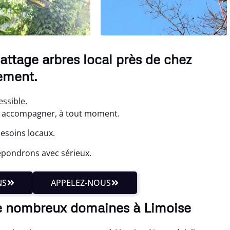
attage arbres local près de chez
ement.
essible.
s accompagner, à tout moment.
besoins locaux.
épondrons avec sérieux.
NS
APPELEZ-NOUS
e nombreux domaines à Limoise