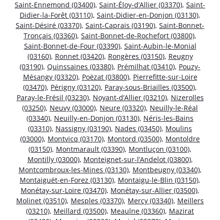
Saint-Ennemond (03400)
,
Saint-Éloy-d’Allier (03370)
,
Saint-
Didier-la-Forêt (03110)
,
Saint-Didier-en-Donjon (03130)
,
Saint-Désiré (03370)
,
Saint-Caprais (03190)
,
Saint-Bonnet-
Tronçais (03360)
,
Saint-Bonnet-de-Rochefort (03800)
,
Saint-Bonnet-de-Four (03390)
,
Saint-Aubin-le-Monial
(03160)
,
Ronnet (03420)
,
Rongères (03150)
,
Reugny
(03190)
,
Quinssaines (03380)
,
Prémilhat (03410)
,
Pouzy-
Mésangy (03320)
,
Poëzat (03800)
,
Pierrefitte-sur-Loire
(03470)
,
Périgny (03120)
,
Paray-sous-Briailles (03500)
,
Paray-le-Frésil (03230)
,
Noyant-d’Allier (03210)
,
Nizerolles
(03250)
,
Neuvy (03000)
,
Neure (03320)
,
Neuilly-le-Réal
(03340)
,
Neuilly-en-Donjon (03130)
,
Néris-les-Bains
(03310)
,
Nassigny (03190)
,
Nades (03450)
,
Moulins
(03000)
,
Montvicq (03170)
,
Montord (03500)
,
Montoldre
(03150)
,
Montmarault (03390)
,
Montluçon (03100)
,
Montilly (03000)
,
Monteignet-sur-l’Andelot (03800)
,
Montcombroux-les-Mines (03130)
,
Montbeugny (03340)
,
Montaiguët-en-Forez (03130)
,
Montaigu-le-Blin (03150)
,
Monétay-sur-Loire (03470)
,
Monétay-sur-Allier (03500)
,
Molinet (03510)
,
Mesples (03370)
,
Mercy (03340)
,
Meillers
(03210)
,
Meillard (03500)
,
Meaulne (03360)
,
Mazirat