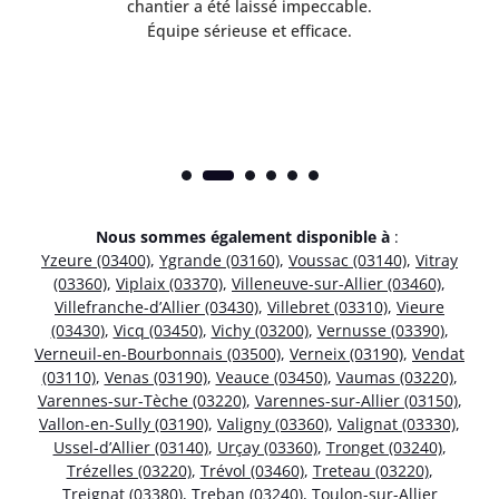
risé
chantier a été laissé impeccable.
donn
Équipe sérieuse et efficace.
Nous sommes également disponible à
:
Yzeure (03400)
,
Ygrande (03160)
,
Voussac (03140)
,
Vitray
(03360)
,
Viplaix (03370)
,
Villeneuve-sur-Allier (03460)
,
Villefranche-d’Allier (03430)
,
Villebret (03310)
,
Vieure
(03430)
,
Vicq (03450)
,
Vichy (03200)
,
Vernusse (03390)
,
Verneuil-en-Bourbonnais (03500)
,
Verneix (03190)
,
Vendat
(03110)
,
Venas (03190)
,
Veauce (03450)
,
Vaumas (03220)
,
Varennes-sur-Tèche (03220)
,
Varennes-sur-Allier (03150)
,
Vallon-en-Sully (03190)
,
Valigny (03360)
,
Valignat (03330)
,
Ussel-d’Allier (03140)
,
Urçay (03360)
,
Tronget (03240)
,
Trézelles (03220)
,
Trévol (03460)
,
Treteau (03220)
,
Treignat (03380)
,
Treban (03240)
,
Toulon-sur-Allier