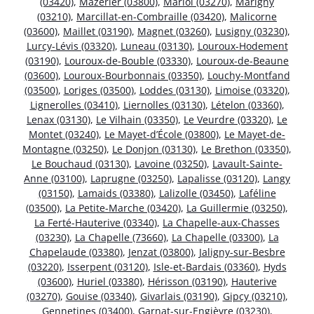
(03420)
,
Mazerier (03800)
,
Mariol (03270)
,
Marigny
(03210)
,
Marcillat-en-Combraille (03420)
,
Malicorne
(03600)
,
Maillet (03190)
,
Magnet (03260)
,
Lusigny (03230)
,
Lurcy-Lévis (03320)
,
Luneau (03130)
,
Louroux-Hodement
(03190)
,
Louroux-de-Bouble (03330)
,
Louroux-de-Beaune
(03600)
,
Louroux-Bourbonnais (03350)
,
Louchy-Montfand
(03500)
,
Loriges (03500)
,
Loddes (03130)
,
Limoise (03320)
,
Lignerolles (03410)
,
Liernolles (03130)
,
Lételon (03360)
,
Lenax (03130)
,
Le Vilhain (03350)
,
Le Veurdre (03320)
,
Le
Montet (03240)
,
Le Mayet-d’École (03800)
,
Le Mayet-de-
Montagne (03250)
,
Le Donjon (03130)
,
Le Brethon (03350)
,
Le Bouchaud (03130)
,
Lavoine (03250)
,
Lavault-Sainte-
Anne (03100)
,
Laprugne (03250)
,
Lapalisse (03120)
,
Langy
(03150)
,
Lamaids (03380)
,
Lalizolle (03450)
,
Laféline
(03500)
,
La Petite-Marche (03420)
,
La Guillermie (03250)
,
La Ferté-Hauterive (03340)
,
La Chapelle-aux-Chasses
(03230)
,
La Chapelle (73660)
,
La Chapelle (03300)
,
La
Chapelaude (03380)
,
Jenzat (03800)
,
Jaligny-sur-Besbre
(03220)
,
Isserpent (03120)
,
Isle-et-Bardais (03360)
,
Hyds
(03600)
,
Huriel (03380)
,
Hérisson (03190)
,
Hauterive
(03270)
,
Gouise (03340)
,
Givarlais (03190)
,
Gipcy (03210)
,
Gennetines (03400)
,
Garnat-sur-Engièvre (03230)
,