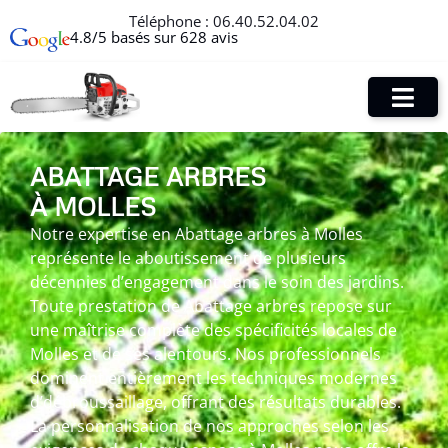
Téléphone :
06.40.52.04.02
4.8/5 basés sur 628 avis
ABATTAGE ARBRES
À MOLLES
Notre expertise en Abattage arbres à Molles
représente le aboutissement de plusieurs
décennies d’engagement dans le soin des jardins.
Toute prestation de Abattage arbres repose sur
une maîtrise complète des spécificités locales de
Molles et de ses alentours. Nos professionnels
dominent entièrement les techniques modernes
d’débroussaillage, offrant des résultats durables.
La personnalisation de nos approches selon les