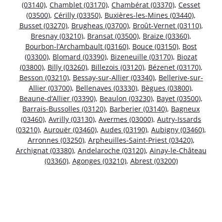
(03140)
,
Chamblet (03170)
,
Chambérat (03370)
,
Cesset
(03500)
,
Cérilly (03350)
,
Buxières-les-Mines (03440)
,
Busset (03270)
,
Brugheas (03700)
,
Broût-Vernet (03110)
,
Bresnay (03210)
,
Bransat (03500)
,
Braize (03360)
,
Bourbon-l’Archambault (03160)
,
Bouce (03150)
,
Bost
(03300)
,
Blomard (03390)
,
Bizeneuille (03170)
,
Biozat
(03800)
,
Billy (03260)
,
Billezois (03120)
,
Bézenet (03170)
,
Besson (03210)
,
Bessay-sur-Allier (03340)
,
Bellerive-sur-
Allier (03700)
,
Bellenaves (03330)
,
Bègues (03800)
,
Beaune-d’Allier (03390)
,
Beaulon (03230)
,
Bayet (03500)
,
Barrais-Bussolles (03120)
,
Barberier (03140)
,
Bagneux
(03460)
,
Avrilly (03130)
,
Avermes (03000)
,
Autry-Issards
(03210)
,
Aurouër (03460)
,
Audes (03190)
,
Aubigny (03460)
,
Arronnes (03250)
,
Arpheuilles-Saint-Priest (03420)
,
Archignat (03380)
,
Andelaroche (03120)
,
Ainay-le-Château
(03360)
,
Agonges (03210)
,
Abrest (03200)