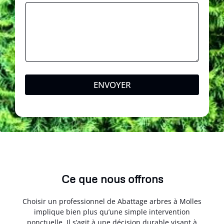
a
g
e
ENVOYER
Ce que nous offrons
Choisir un professionnel de Abattage arbres à Molles
implique bien plus qu’une simple intervention
ponctuelle. Il s’agit à une décision durable visant à