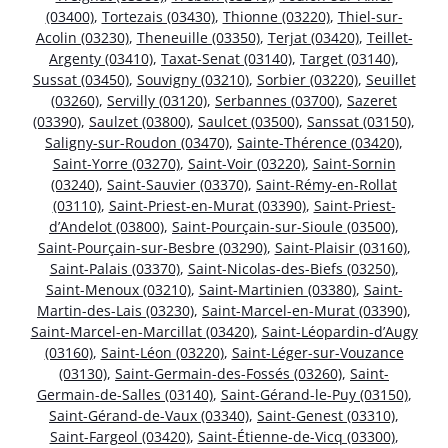
(03400)
,
Tortezais (03430)
,
Thionne (03220)
,
Thiel-sur-
Acolin (03230)
,
Theneuille (03350)
,
Terjat (03420)
,
Teillet-
Argenty (03410)
,
Taxat-Senat (03140)
,
Target (03140)
,
Sussat (03450)
,
Souvigny (03210)
,
Sorbier (03220)
,
Seuillet
(03260)
,
Servilly (03120)
,
Serbannes (03700)
,
Sazeret
(03390)
,
Saulzet (03800)
,
Saulcet (03500)
,
Sanssat (03150)
,
Saligny-sur-Roudon (03470)
,
Sainte-Thérence (03420)
,
Saint-Yorre (03270)
,
Saint-Voir (03220)
,
Saint-Sornin
(03240)
,
Saint-Sauvier (03370)
,
Saint-Rémy-en-Rollat
(03110)
,
Saint-Priest-en-Murat (03390)
,
Saint-Priest-
d’Andelot (03800)
,
Saint-Pourçain-sur-Sioule (03500)
,
Saint-Pourçain-sur-Besbre (03290)
,
Saint-Plaisir (03160)
,
Saint-Palais (03370)
,
Saint-Nicolas-des-Biefs (03250)
,
Saint-Menoux (03210)
,
Saint-Martinien (03380)
,
Saint-
Martin-des-Lais (03230)
,
Saint-Marcel-en-Murat (03390)
,
Saint-Marcel-en-Marcillat (03420)
,
Saint-Léopardin-d’Augy
(03160)
,
Saint-Léon (03220)
,
Saint-Léger-sur-Vouzance
(03130)
,
Saint-Germain-des-Fossés (03260)
,
Saint-
Germain-de-Salles (03140)
,
Saint-Gérand-le-Puy (03150)
,
Saint-Gérand-de-Vaux (03340)
,
Saint-Genest (03310)
,
Saint-Fargeol (03420)
,
Saint-Étienne-de-Vicq (03300)
,