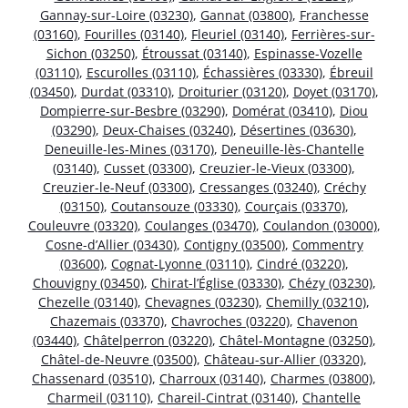
Gannay-sur-Loire (03230)
,
Gannat (03800)
,
Franchesse
(03160)
,
Fourilles (03140)
,
Fleuriel (03140)
,
Ferrières-sur-
Sichon (03250)
,
Étroussat (03140)
,
Espinasse-Vozelle
(03110)
,
Escurolles (03110)
,
Échassières (03330)
,
Ébreuil
(03450)
,
Durdat (03310)
,
Droiturier (03120)
,
Doyet (03170)
,
Dompierre-sur-Besbre (03290)
,
Domérat (03410)
,
Diou
(03290)
,
Deux-Chaises (03240)
,
Désertines (03630)
,
Deneuille-les-Mines (03170)
,
Deneuille-lès-Chantelle
(03140)
,
Cusset (03300)
,
Creuzier-le-Vieux (03300)
,
Creuzier-le-Neuf (03300)
,
Cressanges (03240)
,
Créchy
(03150)
,
Coutansouze (03330)
,
Courçais (03370)
,
Couleuvre (03320)
,
Coulanges (03470)
,
Coulandon (03000)
,
Cosne-d’Allier (03430)
,
Contigny (03500)
,
Commentry
(03600)
,
Cognat-Lyonne (03110)
,
Cindré (03220)
,
Chouvigny (03450)
,
Chirat-l’Église (03330)
,
Chézy (03230)
,
Chezelle (03140)
,
Chevagnes (03230)
,
Chemilly (03210)
,
Chazemais (03370)
,
Chavroches (03220)
,
Chavenon
(03440)
,
Châtelperron (03220)
,
Châtel-Montagne (03250)
,
Châtel-de-Neuvre (03500)
,
Château-sur-Allier (03320)
,
Chassenard (03510)
,
Charroux (03140)
,
Charmes (03800)
,
Charmeil (03110)
,
Chareil-Cintrat (03140)
,
Chantelle