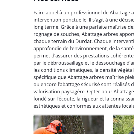
Faire appel à un professionnel de Abattage 
intervention ponctuelle. Il s’agit à une décis
long terme. Grâce à une parfaite maîtrise de
rognage de souches, Abattage arbres appor
chaque terrain du Durdat. Chaque intervent
approfondie de l’environnement, de la santé 
So
permet d’assurer des prestations cohérentes al
par le débroussaillage et le dessouchage d’ar
0
les conditions climatiques, la densité végéta
Servic
spécifique que Abattage arbres maîtrise plei
début à 
ou encore l’abattage sécurisé sont réalisés 
été par
valorisation paysagère. Opter pour Abattag
et l
fondé sur l’écoute, la rigueur et la connaissa
interven
esthétiques et conformes aux attentes local
Je rec