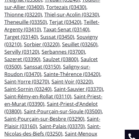
sur-Allier (03400)
,
Tortezais (03430)
,
Thionne (03220)
,
Thiel-sur-Acolin (03230)
,
Theneuille (03350)
,
Terjat (03420)
,
Teillet-
Argenty (03410)
,
Taxat-Senat (03140)
,
Target (03140)
,
Sussat (03450)
,
Souvigny
(03210)
,
Sorbier (03220)
,
Seuillet (03260)
,
Servilly (03120)
,
Serbannes (03700)
,
Sazeret (03390)
,
Saulzet (03800)
,
Saulcet
(03500)
,
Sanssat (03150)
,
Saligny-sur-
Roudon (03470)
,
Sainte-Thérence (03420)
,
Saint-Yorre (03270)
,
Saint-Voir (03220)
,
Saint-Sornin (03240)
,
Saint-Sauvier (03370)
,
Saint-Rémy-en-Rollat (03110)
,
Saint-Priest-
en-Murat (03390)
,
Saint-Priest-d’Andelot
(03800)
,
Saint-Pourçain-sur-Sioule (03500)
,
Saint-Pourçain-sur-Besbre (03290)
,
Saint-
Plaisir (03160)
,
Saint-Palais (03370)
,
Saint-
Nicolas-des-Biefs (03250)
,
Saint-Menoux