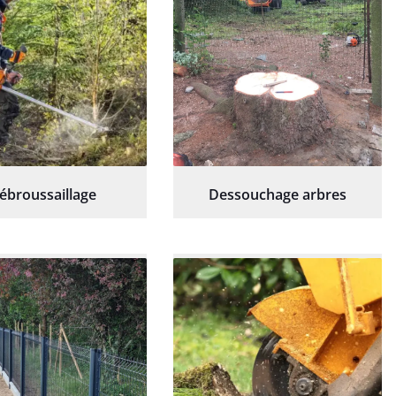
ébroussaillage
Dessouchage arbres