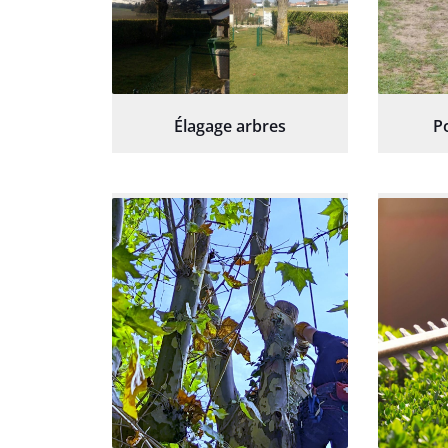
Élagage arbres
P