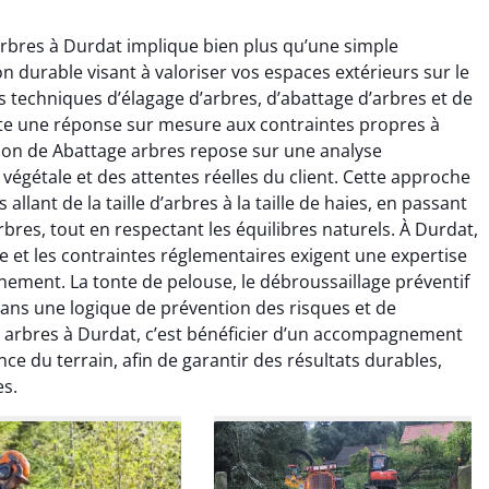
arbres à Durdat implique bien plus qu’une simple
ion durable visant à valoriser vos espaces extérieurs sur le
s techniques d’élagage d’arbres, d’abattage d’arbres et de
te une réponse sur mesure aux contraintes propres à
ion de Abattage arbres repose sur une analyse
végétale et des attentes réelles du client. Cette approche
raya Benali
Léandro Vasseur
lant de la taille d’arbres à la taille de haies, en passant
bres, tout en respectant les équilibres naturels. À Durdat,
7 février 2026
12 juillet 2025
le et les contraintes réglementaires exigent une expertise
e irréprochable du
Intervention rapide et très
nement. La tonte de pelouse, le débroussaillage préventif
la fin. Les arbres ont
professionnelle pour
dans une logique de prévention des risques et de
faitement entretenus
l’élagage de mes arbres. Le
e arbres à Durdat, c’est bénéficier d’un accompagnement
e nettoyage après
travail est propre, sécurisé et
nce du terrain, afin de garantir des résultats durables,
tion est impeccable.
parfaitement réalisé. Je
es.
ommande vivement.
recommande sans hésiter.