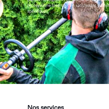
l’écosystème local tout en satisfaisant parf
spécifiques.
Nos services