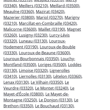
(03340)
,
Meillers (03210)
,
Meillard (03500)
,
Meaulne (03360)
,
Mazirat (03420)
,
Mazerier (03800)
,
Mariol (03270)
,
Marigny
(03210)
,
Marcillat-en-Combraille (03420)
,
Malicorne (03600)
,
Maillet (03190)
,
Magnet
(03260)
,
Lusigny (03230)
,
Lurcy-Lévis
(03320)
,
Luneau (03130)
,
Louroux-
Hodement (03190)
,
Louroux-de-Bouble
(03330)
,
Louroux-de-Beaune (03600)
,
Louroux-Bourbonnais (03350)
,
Louchy-
Montfand (03500)
,
Loriges (03500)
,
Loddes
(03130)
,
Limoise (03320)
,
Lignerolles
(03410)
,
Liernolles (03130)
,
Lételon (03360)
,
Lenax (03130)
,
Le Vilhain (03350)
,
Le
Veurdre (03320)
,
Le Montet (03240)
,
Le
Mayet-d’École (03800)
,
Le Mayet-de-
Montagne (03250)
,
Le Donjon (03130)
,
Le
Brethon (03350)
,
Le Bouchaud (03130)
,