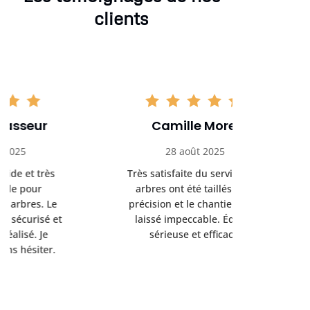
clients
Camille Morel
Yan
28 août 2025
15 se
Très satisfaite du service. Les
Excellent t
arbres ont été taillés avec
réalisé 
précision et le chantier a été
annoncés
laissé impeccable. Équipe
donnés étai
sérieuse et efficace.
le résul