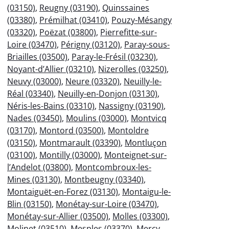
(03150)
,
Reugny (03190)
,
Quinssaines
(03380)
,
Prémilhat (03410)
,
Pouzy-Mésangy
(03320)
,
Poëzat (03800)
,
Pierrefitte-sur-
Loire (03470)
,
Périgny (03120)
,
Paray-sous-
Briailles (03500)
,
Paray-le-Frésil (03230)
,
Noyant-d’Allier (03210)
,
Nizerolles (03250)
,
Neuvy (03000)
,
Neure (03320)
,
Neuilly-le-
Réal (03340)
,
Neuilly-en-Donjon (03130)
,
Néris-les-Bains (03310)
,
Nassigny (03190)
,
Nades (03450)
,
Moulins (03000)
,
Montvicq
(03170)
,
Montord (03500)
,
Montoldre
(03150)
,
Montmarault (03390)
,
Montluçon
(03100)
,
Montilly (03000)
,
Monteignet-sur-
l’Andelot (03800)
,
Montcombroux-les-
Mines (03130)
,
Montbeugny (03340)
,
Montaiguët-en-Forez (03130)
,
Montaigu-le-
Blin (03150)
,
Monétay-sur-Loire (03470)
,
Monétay-sur-Allier (03500)
,
Molles (03300)
,
Molinet (03510)
,
Mesples (03370)
,
Mercy