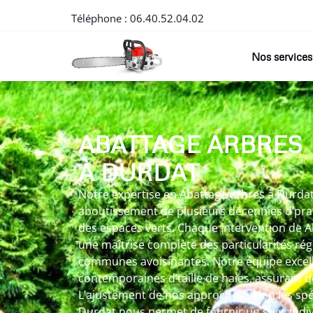
Téléphone :
06.40.52.04.02
Nos services
ABATTAGE ARBRES
À DURDAT
Notre expertise en Abattage arbres à Durdat
aboutissement de plusieurs décennies d’pra
des espaces verts. Chaque intervention de 
une maîtrise complète des particularités rég
communes avoisinantes. Notre équipe excel
contemporaines d’taille de haies, assurant d
L’ajustement de nos approches selon les spé
Durdat nous permet de fournir un suivi indiv