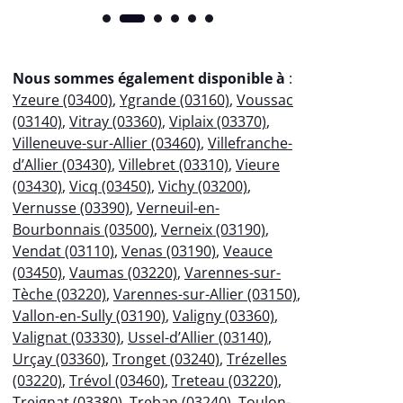
Nous sommes également disponible à
:
Yzeure (03400)
,
Ygrande (03160)
,
Voussac
(03140)
,
Vitray (03360)
,
Viplaix (03370)
,
Villeneuve-sur-Allier (03460)
,
Villefranche-
d’Allier (03430)
,
Villebret (03310)
,
Vieure
(03430)
,
Vicq (03450)
,
Vichy (03200)
,
Vernusse (03390)
,
Verneuil-en-
Bourbonnais (03500)
,
Verneix (03190)
,
Vendat (03110)
,
Venas (03190)
,
Veauce
(03450)
,
Vaumas (03220)
,
Varennes-sur-
Tèche (03220)
,
Varennes-sur-Allier (03150)
,
Vallon-en-Sully (03190)
,
Valigny (03360)
,
Valignat (03330)
,
Ussel-d’Allier (03140)
,
Urçay (03360)
,
Tronget (03240)
,
Trézelles
(03220)
,
Trévol (03460)
,
Treteau (03220)
,
Treignat (03380)
,
Treban (03240)
,
Toulon-