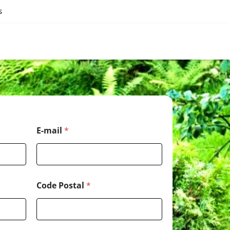
s
E-mail
*
Code Postal
*