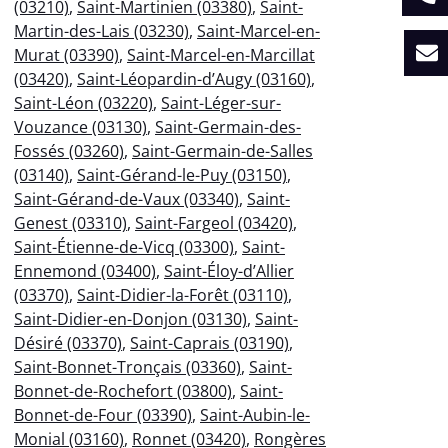
(03210)
,
Saint-Martinien (03380)
,
Saint-
Martin-des-Lais (03230)
,
Saint-Marcel-en-
Murat (03390)
,
Saint-Marcel-en-Marcillat
(03420)
,
Saint-Léopardin-d’Augy (03160)
,
Saint-Léon (03220)
,
Saint-Léger-sur-
Vouzance (03130)
,
Saint-Germain-des-
Fossés (03260)
,
Saint-Germain-de-Salles
(03140)
,
Saint-Gérand-le-Puy (03150)
,
Saint-Gérand-de-Vaux (03340)
,
Saint-
Genest (03310)
,
Saint-Fargeol (03420)
,
Saint-Étienne-de-Vicq (03300)
,
Saint-
Ennemond (03400)
,
Saint-Éloy-d’Allier
(03370)
,
Saint-Didier-la-Forêt (03110)
,
Saint-Didier-en-Donjon (03130)
,
Saint-
Désiré (03370)
,
Saint-Caprais (03190)
,
Saint-Bonnet-Tronçais (03360)
,
Saint-
Bonnet-de-Rochefort (03800)
,
Saint-
Bonnet-de-Four (03390)
,
Saint-Aubin-le-
Monial (03160)
,
Ronnet (03420)
,
Rongères