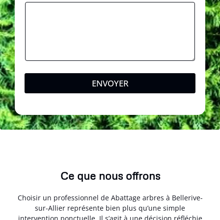
e
T
é
l
é
p
h
o
n
ENVOYER
e
Ce que nous offrons
Choisir un professionnel de Abattage arbres à Bellerive-
sur-Allier représente bien plus qu’une simple
intervention ponctuelle. Il s’agit à une décision réfléchie