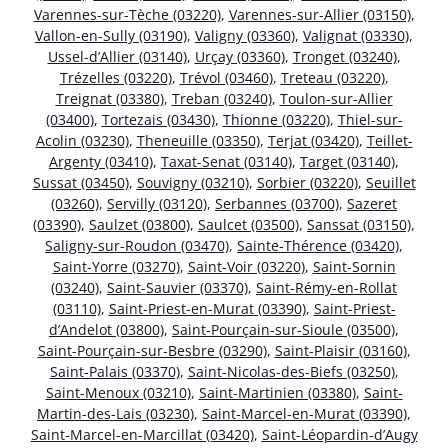
Varennes-sur-Tèche (03220)
,
Varennes-sur-Allier (03150)
,
Vallon-en-Sully (03190)
,
Valigny (03360)
,
Valignat (03330)
,
Ussel-d’Allier (03140)
,
Urçay (03360)
,
Tronget (03240)
,
Trézelles (03220)
,
Trévol (03460)
,
Treteau (03220)
,
Treignat (03380)
,
Treban (03240)
,
Toulon-sur-Allier
(03400)
,
Tortezais (03430)
,
Thionne (03220)
,
Thiel-sur-
Acolin (03230)
,
Theneuille (03350)
,
Terjat (03420)
,
Teillet-
Argenty (03410)
,
Taxat-Senat (03140)
,
Target (03140)
,
Sussat (03450)
,
Souvigny (03210)
,
Sorbier (03220)
,
Seuillet
(03260)
,
Servilly (03120)
,
Serbannes (03700)
,
Sazeret
(03390)
,
Saulzet (03800)
,
Saulcet (03500)
,
Sanssat (03150)
,
Saligny-sur-Roudon (03470)
,
Sainte-Thérence (03420)
,
Saint-Yorre (03270)
,
Saint-Voir (03220)
,
Saint-Sornin
(03240)
,
Saint-Sauvier (03370)
,
Saint-Rémy-en-Rollat
(03110)
,
Saint-Priest-en-Murat (03390)
,
Saint-Priest-
d’Andelot (03800)
,
Saint-Pourçain-sur-Sioule (03500)
,
Saint-Pourçain-sur-Besbre (03290)
,
Saint-Plaisir (03160)
,
Saint-Palais (03370)
,
Saint-Nicolas-des-Biefs (03250)
,
Saint-Menoux (03210)
,
Saint-Martinien (03380)
,
Saint-
Martin-des-Lais (03230)
,
Saint-Marcel-en-Murat (03390)
,
Saint-Marcel-en-Marcillat (03420)
,
Saint-Léopardin-d’Augy