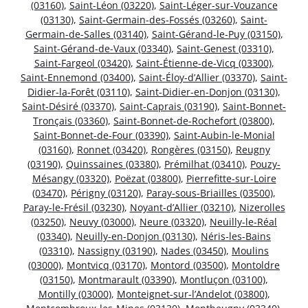
(03160)
,
Saint-Léon (03220)
,
Saint-Léger-sur-Vouzance
(03130)
,
Saint-Germain-des-Fossés (03260)
,
Saint-
Germain-de-Salles (03140)
,
Saint-Gérand-le-Puy (03150)
,
Saint-Gérand-de-Vaux (03340)
,
Saint-Genest (03310)
,
Saint-Fargeol (03420)
,
Saint-Étienne-de-Vicq (03300)
,
Saint-Ennemond (03400)
,
Saint-Éloy-d’Allier (03370)
,
Saint-
Didier-la-Forêt (03110)
,
Saint-Didier-en-Donjon (03130)
,
Saint-Désiré (03370)
,
Saint-Caprais (03190)
,
Saint-Bonnet-
Tronçais (03360)
,
Saint-Bonnet-de-Rochefort (03800)
,
Saint-Bonnet-de-Four (03390)
,
Saint-Aubin-le-Monial
(03160)
,
Ronnet (03420)
,
Rongères (03150)
,
Reugny
(03190)
,
Quinssaines (03380)
,
Prémilhat (03410)
,
Pouzy-
Mésangy (03320)
,
Poëzat (03800)
,
Pierrefitte-sur-Loire
(03470)
,
Périgny (03120)
,
Paray-sous-Briailles (03500)
,
Paray-le-Frésil (03230)
,
Noyant-d’Allier (03210)
,
Nizerolles
(03250)
,
Neuvy (03000)
,
Neure (03320)
,
Neuilly-le-Réal
(03340)
,
Neuilly-en-Donjon (03130)
,
Néris-les-Bains
(03310)
,
Nassigny (03190)
,
Nades (03450)
,
Moulins
(03000)
,
Montvicq (03170)
,
Montord (03500)
,
Montoldre
(03150)
,
Montmarault (03390)
,
Montluçon (03100)
,
Montilly (03000)
,
Monteignet-sur-l’Andelot (03800)
,