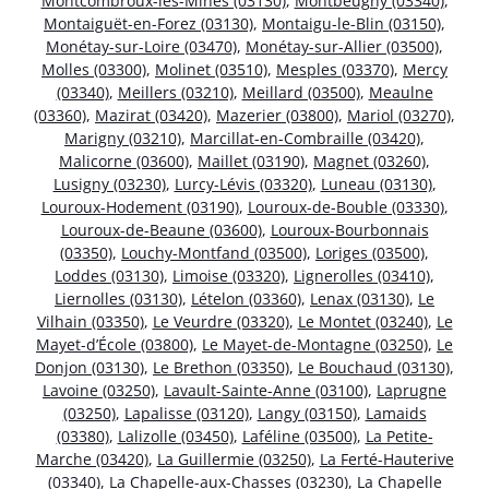
Montcombroux-les-Mines (03130)
,
Montbeugny (03340)
,
Montaiguët-en-Forez (03130)
,
Montaigu-le-Blin (03150)
,
Monétay-sur-Loire (03470)
,
Monétay-sur-Allier (03500)
,
Molles (03300)
,
Molinet (03510)
,
Mesples (03370)
,
Mercy
(03340)
,
Meillers (03210)
,
Meillard (03500)
,
Meaulne
(03360)
,
Mazirat (03420)
,
Mazerier (03800)
,
Mariol (03270)
,
Marigny (03210)
,
Marcillat-en-Combraille (03420)
,
Malicorne (03600)
,
Maillet (03190)
,
Magnet (03260)
,
Lusigny (03230)
,
Lurcy-Lévis (03320)
,
Luneau (03130)
,
Louroux-Hodement (03190)
,
Louroux-de-Bouble (03330)
,
Louroux-de-Beaune (03600)
,
Louroux-Bourbonnais
(03350)
,
Louchy-Montfand (03500)
,
Loriges (03500)
,
Loddes (03130)
,
Limoise (03320)
,
Lignerolles (03410)
,
Liernolles (03130)
,
Lételon (03360)
,
Lenax (03130)
,
Le
Vilhain (03350)
,
Le Veurdre (03320)
,
Le Montet (03240)
,
Le
Mayet-d’École (03800)
,
Le Mayet-de-Montagne (03250)
,
Le
Donjon (03130)
,
Le Brethon (03350)
,
Le Bouchaud (03130)
,
Lavoine (03250)
,
Lavault-Sainte-Anne (03100)
,
Laprugne
(03250)
,
Lapalisse (03120)
,
Langy (03150)
,
Lamaids
(03380)
,
Lalizolle (03450)
,
Laféline (03500)
,
La Petite-
Marche (03420)
,
La Guillermie (03250)
,
La Ferté-Hauterive
(03340)
,
La Chapelle-aux-Chasses (03230)
,
La Chapelle