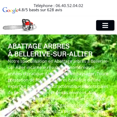
Téléphone :
06.40.52.04.02
4.8/5 basés sur 628 avis
ABATTAGE ARBRES
À BELLERIVE-SUR-ALLIER
Notre spécialisation en Abattage arbres à Bellerive-
sur-Allier incarne le résultat de nombreuses
années d’pratique dans l’entretien paysager. Toute
prestation de Abattage arbres bénéficie de une
expertise pointue des caractéristiques territoriales
de Bellerive-sur-Allier et de ses environs. Nos
spécialistes maîtrisent parfaitement les procédés
actuels d’abattage arbres, garantissant des
performances optimales. La personnalisation de