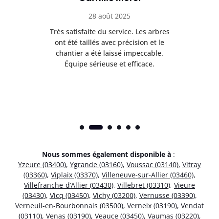
28 août 2025
Très satisfaite du service. Les arbres
E
 mes
ont été taillés avec précision et le
dan
risé
chantier a été laissé impeccable.
donn
Équipe sérieuse et efficace.
Nous sommes également disponible à
:
Yzeure (03400)
,
Ygrande (03160)
,
Voussac (03140)
,
Vitray
(03360)
,
Viplaix (03370)
,
Villeneuve-sur-Allier (03460)
,
Villefranche-d’Allier (03430)
,
Villebret (03310)
,
Vieure
(03430)
,
Vicq (03450)
,
Vichy (03200)
,
Vernusse (03390)
,
Verneuil-en-Bourbonnais (03500)
,
Verneix (03190)
,
Vendat
(03110)
,
Venas (03190)
,
Veauce (03450)
,
Vaumas (03220)
,