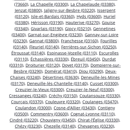
(73660)
,
La Chapelle (03300)
,
La Chapelaude (03380)
,
Jenzat (03800)
,
Jaligny-sur-Besbre (03220)
,
Isserpent
(03120)
,
Isle-et-Bardais (03360)
,
Hyds (03600)
,
Huriel
(03380)
,
Hérisson (03190)
,
Hauterive (03270)
,
Gouise
(03340)
,
Givarlais (03190)
,
Gipcy (03210)
,
Gennetines
(03400)
,
Garnat-sur-Engièvre (03230)
,
Gannay-sur-Loire
(03230)
,
Gannat (03800)
,
Franchesse (03160)
,
Fourilles
(03140)
,
Fleuriel (03140)
,
Ferrières-sur-Sichon (03250)
,
Étroussat (03140)
,
Espinasse-Vozelle (03110)
,
Escurolles
(03110)
,
Échassières (03330)
,
Ébreuil (03450)
,
Durdat
(03310)
,
Droiturier (03120)
,
Doyet (03170)
,
Dompierre-sur-
Besbre (03290)
,
Domérat (03410)
,
Diou (03290)
,
Deux-
Chaises (03240)
,
Désertines (03630)
,
Deneuille-les-Mines
(03170)
,
Deneuille-lès-Chantelle (03140)
,
Cusset (03300)
,
Creuzier-le-Vieux (03300)
,
Creuzier-le-Neuf (03300)
,
Cressanges (03240)
,
Créchy (03150)
,
Coutansouze (03330)
,
Courçais (03370)
,
Couleuvre (03320)
,
Coulanges (03470)
,
Coulandon (03000)
,
Cosne-d’Allier (03430)
,
Contigny
(03500)
,
Commentry (03600)
,
Cognat-Lyonne (03110)
,
Cindré (03220)
,
Chouvigny (03450)
,
Chirat-l’Église (03330)
,
Chézy (03230)
,
Chezelle (03140)
,
Chevagnes (03230)
,