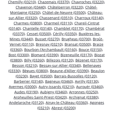
Chemilly (03210)
,
Chazemais (03370)
,
Chavroches (03220)
,
Chavenon (03440)
,
Châtelperron (03220)
,
Châtel-
Montagne (03250)
,
Châtel-de-Neuvre (03500)
,
Château-
sur-Allier (03320)
,
Chassenard (03510)
,
Charroux (03140)
,
Charmes (03800)
,
Charmeil (03110)
,
Chareil-Cintrat
(03140)
,
Chantelle (03140)
,
Chamblet (03170)
,
Chambérat
(03370)
,
Cesset (03500)
,
Cérilly (03350)
,
Buxières-les-
Mines (03440)
,
Busset (03270)
,
Brugheas (03700)
,
Broût-
Vernet (03110)
,
Bresnay (03210)
,
Bransat (03500)
,
Braize
(03360)
,
Bourbon-l’Archambault (03160)
,
Bouce (03150)
,
Bost (03300)
,
Blomard (03390)
,
Bizeneuille (03170)
,
Biozat
(03800)
,
Billy (03260)
,
Billezois (03120)
,
Bézenet (03170)
,
Besson (03210)
,
Bessay-sur-Allier (03340)
,
Bellenaves
(03330)
,
Bègues (03800)
,
Beaune-d’Allier (03390)
,
Beaulon
(03230)
,
Bayet (03500)
,
Barrais-Bussolles (03120)
,
Barberier (03140)
,
Bagneux (03460)
,
Avrilly (03130)
,
Avermes (03000)
,
Autry-Issards (03210)
,
Aurouër (03460)
,
Audes (03190)
,
Aubigny (03460)
,
Arronnes (03250)
,
Arpheuilles-Saint-Priest (03420)
,
Archignat (03380)
,
Andelaroche (03120)
,
Ainay-le-Château (03360)
,
Agonges
(03210)
,
Abrest (03200)