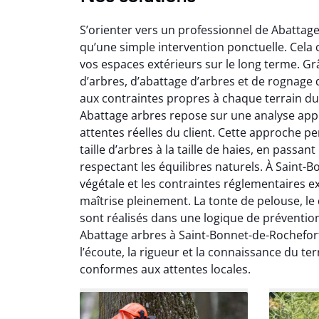
S’orienter vers un professionnel de Abattag
qu’une simple intervention ponctuelle. Cela
vos espaces extérieurs sur le long terme. Gr
d’arbres, d’abattage d’arbres et de rognag
aux contraintes propres à chaque terrain d
Abattage arbres repose sur une analyse appr
So
attentes réelles du client. Cette approche p
taille d’arbres à la taille de haies, en passa
0
respectant les équilibres naturels. À Saint-B
Servic
végétale et les contraintes réglementaires e
début à 
maîtrise pleinement. La tonte de pelouse, le
été par
sont réalisés dans une logique de préventio
et l
Abattage arbres à Saint-Bonnet-de-Rochefor
interven
l’écoute, la rigueur et la connaissance du ter
Je rec
conformes aux attentes locales.