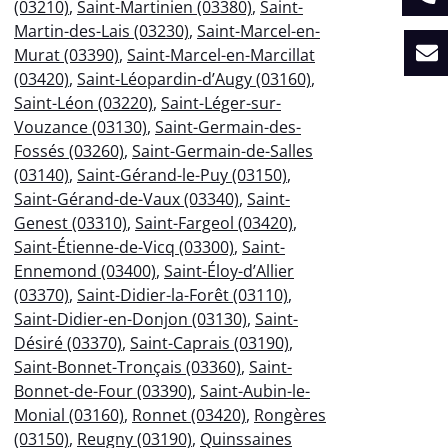
(03210)
,
Saint-Martinien (03380)
,
Saint-
Martin-des-Lais (03230)
,
Saint-Marcel-en-
Murat (03390)
,
Saint-Marcel-en-Marcillat
(03420)
,
Saint-Léopardin-d’Augy (03160)
,
Saint-Léon (03220)
,
Saint-Léger-sur-
Vouzance (03130)
,
Saint-Germain-des-
Fossés (03260)
,
Saint-Germain-de-Salles
(03140)
,
Saint-Gérand-le-Puy (03150)
,
Saint-Gérand-de-Vaux (03340)
,
Saint-
Genest (03310)
,
Saint-Fargeol (03420)
,
Saint-Étienne-de-Vicq (03300)
,
Saint-
Ennemond (03400)
,
Saint-Éloy-d’Allier
(03370)
,
Saint-Didier-la-Forêt (03110)
,
Saint-Didier-en-Donjon (03130)
,
Saint-
Désiré (03370)
,
Saint-Caprais (03190)
,
Saint-Bonnet-Tronçais (03360)
,
Saint-
Bonnet-de-Four (03390)
,
Saint-Aubin-le-
Monial (03160)
,
Ronnet (03420)
,
Rongères
(03150)
,
Reugny (03190)
,
Quinssaines