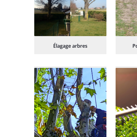
Élagage arbres
P