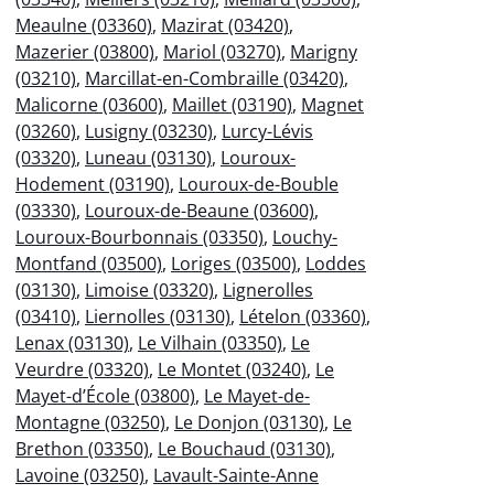
Meaulne (03360)
,
Mazirat (03420)
,
Mazerier (03800)
,
Mariol (03270)
,
Marigny
(03210)
,
Marcillat-en-Combraille (03420)
,
Malicorne (03600)
,
Maillet (03190)
,
Magnet
(03260)
,
Lusigny (03230)
,
Lurcy-Lévis
(03320)
,
Luneau (03130)
,
Louroux-
Hodement (03190)
,
Louroux-de-Bouble
(03330)
,
Louroux-de-Beaune (03600)
,
Louroux-Bourbonnais (03350)
,
Louchy-
Montfand (03500)
,
Loriges (03500)
,
Loddes
(03130)
,
Limoise (03320)
,
Lignerolles
(03410)
,
Liernolles (03130)
,
Lételon (03360)
,
Lenax (03130)
,
Le Vilhain (03350)
,
Le
Veurdre (03320)
,
Le Montet (03240)
,
Le
Mayet-d’École (03800)
,
Le Mayet-de-
Montagne (03250)
,
Le Donjon (03130)
,
Le
Brethon (03350)
,
Le Bouchaud (03130)
,
Lavoine (03250)
,
Lavault-Sainte-Anne