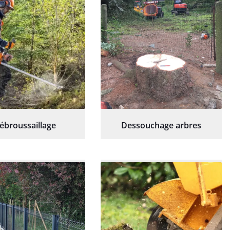
ébroussaillage
Dessouchage arbres