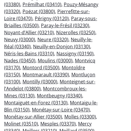
(03380)
,
Prémilhat (03410)
,
Pouzy-Mésangy
(03320)
,
Poëzat (03800)
,
Pierrefitte-sur-
Loire (03470)
,
Périgny (03120)
,
Paray-sous-
Briailles (03500)
,
Paray-le-Frésil (03230)
,
Noyant-d’Allier (03210)
,
Nizerolles (03250)
,
Neuvy (03000)
,
Neure (03320)
,
Neuilly-le-
Réal (03340)
,
Neuilly-en-Donjon (03130)
,
Néris-les-Bains (03310)
,
Nassigny (03190)
,
Nades (03450)
,
Moulins (03000)
,
Montvicq
(03170)
,
Montord (03500)
,
Montoldre
(03150)
,
Montmarault (03390)
,
Montluçon
(03100)
,
Montilly (03000)
,
Monteignet-sur-
l’Andelot (03800)
,
Montcombroux-les-
Mines (03130)
,
Montbeugny (03340)
,
Montaiguët-en-Forez (03130)
,
Montaigu-le-
Blin (03150)
,
Monétay-sur-Loire (03470)
,
Monétay-sur-Allier (03500)
,
Molles (03300)
,
Molinet (03510)
,
Mesples (03370)
,
Mercy
(03340)
,
Meillers (03210)
,
Meillard (03500)
,