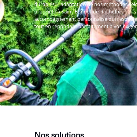
durables. L’adaptation de nos méthodes selo
propriété à Saint-Bonnet-de-Rochefort nou
accompagnement personnalisé qui respecte 
tout en répondant parfaitement à vos exigen
Nos solutions