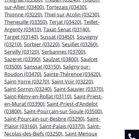
sur-Allier (03400)
,
Tortezais (03430)
,
Thionne (03220)
,
Thiel-sur-Acolin (03230)
,
Theneuille (03350)
,
Terjat (03420)
,
Teillet-
Argenty (03410)
,
Taxat-Senat (03140)
,
Target (03140)
,
Sussat (03450)
,
Souvigny
(03210)
,
Sorbier (03220)
,
Seuillet (03260)
,
Servilly (03120)
,
Serbannes (03700)
,
Sazeret (03390)
,
Saulzet (03800)
,
Saulcet
(03500)
,
Sanssat (03150)
,
Saligny-sur-
Roudon (03470)
,
Sainte-Thérence (03420)
,
Saint-Yorre (03270)
,
Saint-Voir (03220)
,
Saint-Sornin (03240)
,
Saint-Sauvier (03370)
,
Saint-Rémy-en-Rollat (03110)
,
Saint-Priest-
en-Murat (03390)
,
Saint-Priest-d’Andelot
(03800)
,
Saint-Pourçain-sur-Sioule (03500)
,
Saint-Pourçain-sur-Besbre (03290)
,
Saint-
Plaisir (03160)
,
Saint-Palais (03370)
,
Saint-
Nicolas-des-Biefs (03250)
,
Saint-Menoux