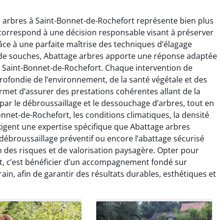
e arbres à Saint-Bonnet-de-Rochefort représente bien plus
 correspond à une décision responsable visant à préserver
âce à une parfaite maîtrise des techniques d’élagage
e de souches, Abattage arbres apporte une réponse adaptée
u Saint-Bonnet-de-Rochefort. Chaque intervention de
ofondie de l’environnement, de la santé végétale et des
raya Benali
Léandro Vasseur
ermet d’assurer des prestations cohérentes allant de la
nt par le débroussaillage et le dessouchage d’arbres, tout en
7 février 2026
12 juillet 2025
onnet-de-Rochefort, les conditions climatiques, la densité
e irréprochable du
Intervention rapide et très
xigent une expertise spécifique que Abattage arbres
la fin. Les arbres ont
professionnelle pour
 débroussaillage préventif ou encore l’abattage sécurisé
faitement entretenus
l’élagage de mes arbres. Le
n des risques et de valorisation paysagère. Opter pour
e nettoyage après
travail est propre, sécurisé et
t, c’est bénéficier d’un accompagnement fondé sur
tion est impeccable.
parfaitement réalisé. Je
rain, afin de garantir des résultats durables, esthétiques et
ommande vivement.
recommande sans hésiter.