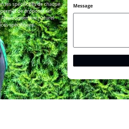
n les spécificités de chaque
Message
s permet de proposer un
l’environnement naturel
ces spécifiques.