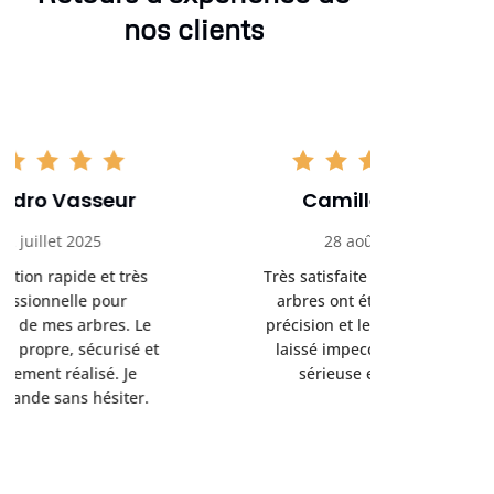
nos clients
Camille Morel
Yan
28 août 2025
15 se
Très satisfaite du service. Les
Excellent t
arbres ont été taillés avec
réalisé 
précision et le chantier a été
annoncés
laissé impeccable. Équipe
donnés étai
sérieuse et efficace.
le résul