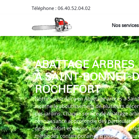
Téléphone :
06.40.52.04.02
Nos services
ABATTAGE ARBRES
À SAINT-BONNET-D
ROCHEFORT
Notre savoir-faire en Abattage arbres à Sai
incarne le aboutissement de plusieurs décen
des jardins. Chaque service de Abattage arb
connaissance approfondie des particularités
de-Rochefort et de ses alentours. Nos profes
méthodes contemporaines d’pose de clôtures