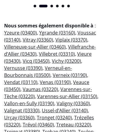
Nous sommes également disponible à
:
Yzeure (03400)
,
Ygrande (03160)
,
Voussac
(03140)
,
Vitray (03360)
,
Viplaix (03370)
,
Villeneuve-sur-Allier (03460)
,
Villefranche-
d’Allier (03430)
,
Villebret (03310)
,
Vieure
(03430)
,
Vicq (03450)
,
Vichy (03200)
,
Vernusse (03390)
,
Verneuil-en-
Bourbonnais (03500)
,
Verneix (03190)
,
Vendat (03110)
,
Venas (03190)
,
Veauce
(03450)
,
Vaumas (03220)
,
Varennes-sur-
Tèche (03220)
,
Varennes-sur-Allier (03150)
,
Vallon-en-Sully (03190)
,
Valigny (03360)
,
Valignat (03330)
,
Ussel-d’Allier (03140)
,
Urçay (03360)
,
Tronget (03240)
,
Trézelles
(03220)
,
Trévol (03460)
,
Treteau (03220)
,
Treignat (03380)
,
Treban (03240)
,
Toulon-