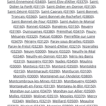
Saint-Ennemond (03400)
,
Saint-Éloy-d’Allier (03370)
,
Saint-
Didier-la-Forêt (03110)
,
Saint-Didier-en-Donjon (03130)
,
Saint-Désiré (03370)
,
Saint-Caprais (03190)
,
Saint-Bonnet-
Tronçais (03360)
,
Saint-Bonnet-de-Rochefort (03800)
,
Saint-Bonnet-de-Four (03390)
,
Saint-Aubin-le-Monial
(03160)
,
Ronnet (03420)
,
Rongères (03150)
,
Reugny
(03190)
,
Quinssaines (03380)
,
Prémilhat (03410)
,
Pouzy-
Mésangy (03320)
,
Poëzat (03800)
,
Pierrefitte-sur-Loire
(03470)
,
Périgny (03120)
,
Paray-sous-Briailles (03500)
,
Paray-le-Frésil (03230)
,
Noyant-d’Allier (03210)
,
Nizerolles
(03250)
,
Neuvy (03000)
,
Neure (03320)
,
Neuilly-le-Réal
(03340)
,
Neuilly-en-Donjon (03130)
,
Néris-les-Bains
(03310)
,
Nassigny (03190)
,
Nades (03450)
,
Moulins
(03000)
,
Montvicq (03170)
,
Montord (03500)
,
Montoldre
(03150)
,
Montmarault (03390)
,
Montluçon (03100)
,
Montilly (03000)
,
Monteignet-sur-l’Andelot (03800)
,
Montcombroux-les-Mines (03130)
,
Montbeugny (03340)
,
Montaiguët-en-Forez (03130)
,
Montaigu-le-Blin (03150)
,
Monétay-sur-Loire (03470)
,
Monétay-sur-Allier (03500)
,
Molles (03300)
,
Molinet (03510)
,
Mesples (03370)
,
Mercy
(03340)
,
Meillers (03210)
,
Meillard (03500)
,
Meaulne
(03360)
,
Mazirat (03420)
,
Mazerier (03800)
,
Mariol (03270)
,