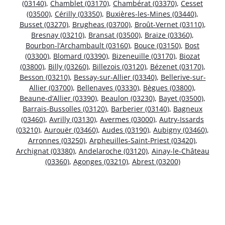
(03140)
,
Chamblet (03170)
,
Chambérat (03370)
,
Cesset
(03500)
,
Cérilly (03350)
,
Buxières-les-Mines (03440)
,
Busset (03270)
,
Brugheas (03700)
,
Broût-Vernet (03110)
,
Bresnay (03210)
,
Bransat (03500)
,
Braize (03360)
,
Bourbon-l’Archambault (03160)
,
Bouce (03150)
,
Bost
(03300)
,
Blomard (03390)
,
Bizeneuille (03170)
,
Biozat
(03800)
,
Billy (03260)
,
Billezois (03120)
,
Bézenet (03170)
,
Besson (03210)
,
Bessay-sur-Allier (03340)
,
Bellerive-sur-
Allier (03700)
,
Bellenaves (03330)
,
Bègues (03800)
,
Beaune-d’Allier (03390)
,
Beaulon (03230)
,
Bayet (03500)
,
Barrais-Bussolles (03120)
,
Barberier (03140)
,
Bagneux
(03460)
,
Avrilly (03130)
,
Avermes (03000)
,
Autry-Issards
(03210)
,
Aurouër (03460)
,
Audes (03190)
,
Aubigny (03460)
,
Arronnes (03250)
,
Arpheuilles-Saint-Priest (03420)
,
Archignat (03380)
,
Andelaroche (03120)
,
Ainay-le-Château
(03360)
,
Agonges (03210)
,
Abrest (03200)