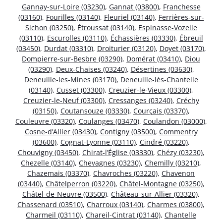
Gannay-sur-Loire (03230)
,
Gannat (03800)
,
Franchesse
(03160)
,
Fourilles (03140)
,
Fleuriel (03140)
,
Ferrières-sur-
Sichon (03250)
,
Étroussat (03140)
,
Espinasse-Vozelle
(03110)
,
Escurolles (03110)
,
Échassières (03330)
,
Ébreuil
(03450)
,
Durdat (03310)
,
Droiturier (03120)
,
Doyet (03170)
,
Dompierre-sur-Besbre (03290)
,
Domérat (03410)
,
Diou
(03290)
,
Deux-Chaises (03240)
,
Désertines (03630)
,
Deneuille-les-Mines (03170)
,
Deneuille-lès-Chantelle
(03140)
,
Cusset (03300)
,
Creuzier-le-Vieux (03300)
,
Creuzier-le-Neuf (03300)
,
Cressanges (03240)
,
Créchy
(03150)
,
Coutansouze (03330)
,
Courçais (03370)
,
Couleuvre (03320)
,
Coulanges (03470)
,
Coulandon (03000)
,
Cosne-d’Allier (03430)
,
Contigny (03500)
,
Commentry
(03600)
,
Cognat-Lyonne (03110)
,
Cindré (03220)
,
Chouvigny (03450)
,
Chirat-l’Église (03330)
,
Chézy (03230)
,
Chezelle (03140)
,
Chevagnes (03230)
,
Chemilly (03210)
,
Chazemais (03370)
,
Chavroches (03220)
,
Chavenon
(03440)
,
Châtelperron (03220)
,
Châtel-Montagne (03250)
,
Châtel-de-Neuvre (03500)
,
Château-sur-Allier (03320)
,
Chassenard (03510)
,
Charroux (03140)
,
Charmes (03800)
,
Charmeil (03110)
,
Chareil-Cintrat (03140)
,
Chantelle