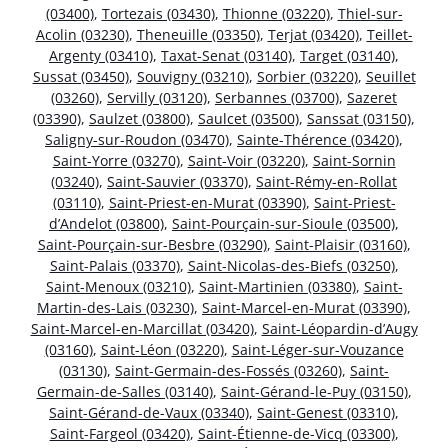
(03400)
,
Tortezais (03430)
,
Thionne (03220)
,
Thiel-sur-
Acolin (03230)
,
Theneuille (03350)
,
Terjat (03420)
,
Teillet-
Argenty (03410)
,
Taxat-Senat (03140)
,
Target (03140)
,
Sussat (03450)
,
Souvigny (03210)
,
Sorbier (03220)
,
Seuillet
(03260)
,
Servilly (03120)
,
Serbannes (03700)
,
Sazeret
(03390)
,
Saulzet (03800)
,
Saulcet (03500)
,
Sanssat (03150)
,
Saligny-sur-Roudon (03470)
,
Sainte-Thérence (03420)
,
Saint-Yorre (03270)
,
Saint-Voir (03220)
,
Saint-Sornin
(03240)
,
Saint-Sauvier (03370)
,
Saint-Rémy-en-Rollat
(03110)
,
Saint-Priest-en-Murat (03390)
,
Saint-Priest-
d’Andelot (03800)
,
Saint-Pourçain-sur-Sioule (03500)
,
Saint-Pourçain-sur-Besbre (03290)
,
Saint-Plaisir (03160)
,
Saint-Palais (03370)
,
Saint-Nicolas-des-Biefs (03250)
,
Saint-Menoux (03210)
,
Saint-Martinien (03380)
,
Saint-
Martin-des-Lais (03230)
,
Saint-Marcel-en-Murat (03390)
,
Saint-Marcel-en-Marcillat (03420)
,
Saint-Léopardin-d’Augy
(03160)
,
Saint-Léon (03220)
,
Saint-Léger-sur-Vouzance
(03130)
,
Saint-Germain-des-Fossés (03260)
,
Saint-
Germain-de-Salles (03140)
,
Saint-Gérand-le-Puy (03150)
,
Saint-Gérand-de-Vaux (03340)
,
Saint-Genest (03310)
,
Saint-Fargeol (03420)
,
Saint-Étienne-de-Vicq (03300)
,