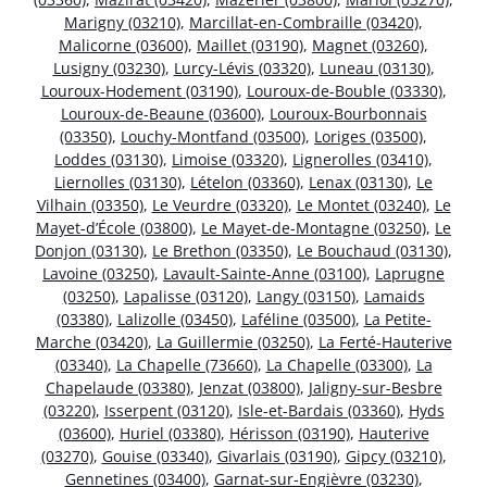
Marigny (03210)
,
Marcillat-en-Combraille (03420)
,
Malicorne (03600)
,
Maillet (03190)
,
Magnet (03260)
,
Lusigny (03230)
,
Lurcy-Lévis (03320)
,
Luneau (03130)
,
Louroux-Hodement (03190)
,
Louroux-de-Bouble (03330)
,
Louroux-de-Beaune (03600)
,
Louroux-Bourbonnais
(03350)
,
Louchy-Montfand (03500)
,
Loriges (03500)
,
Loddes (03130)
,
Limoise (03320)
,
Lignerolles (03410)
,
Liernolles (03130)
,
Lételon (03360)
,
Lenax (03130)
,
Le
Vilhain (03350)
,
Le Veurdre (03320)
,
Le Montet (03240)
,
Le
Mayet-d’École (03800)
,
Le Mayet-de-Montagne (03250)
,
Le
Donjon (03130)
,
Le Brethon (03350)
,
Le Bouchaud (03130)
,
Lavoine (03250)
,
Lavault-Sainte-Anne (03100)
,
Laprugne
(03250)
,
Lapalisse (03120)
,
Langy (03150)
,
Lamaids
(03380)
,
Lalizolle (03450)
,
Laféline (03500)
,
La Petite-
Marche (03420)
,
La Guillermie (03250)
,
La Ferté-Hauterive
(03340)
,
La Chapelle (73660)
,
La Chapelle (03300)
,
La
Chapelaude (03380)
,
Jenzat (03800)
,
Jaligny-sur-Besbre
(03220)
,
Isserpent (03120)
,
Isle-et-Bardais (03360)
,
Hyds
(03600)
,
Huriel (03380)
,
Hérisson (03190)
,
Hauterive
(03270)
,
Gouise (03340)
,
Givarlais (03190)
,
Gipcy (03210)
,
Gennetines (03400)
,
Garnat-sur-Engièvre (03230)
,