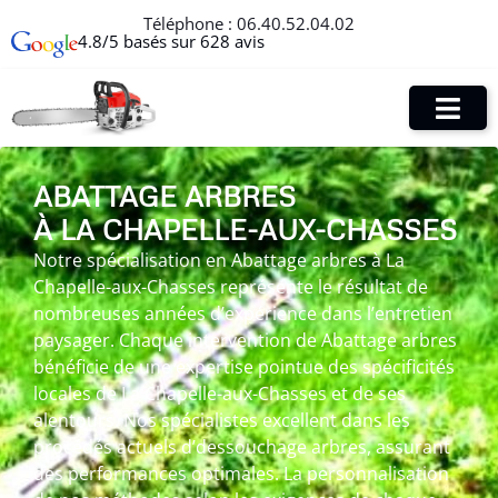
Téléphone :
06.40.52.04.02
4.8/5 basés sur 628 avis
ABATTAGE ARBRES
À LA CHAPELLE-AUX-CHASSES
Notre spécialisation en Abattage arbres à La
Chapelle-aux-Chasses représente le résultat de
nombreuses années d’expérience dans l’entretien
paysager. Chaque intervention de Abattage arbres
bénéficie de une expertise pointue des spécificités
locales de La Chapelle-aux-Chasses et de ses
alentours. Nos spécialistes excellent dans les
procédés actuels d’dessouchage arbres, assurant
des performances optimales. La personnalisation