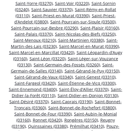
Saint-Yorre (03270)
,
Saint-Voir (03220)
,
Saint-Sornin
(03240)
,
Saint-Sauvier (03370)
,
Saint-Rémy-en-Rollat
(03110)
,
Saint-Priest-en-Murat (03390)
,
Saint-Priest-
d’Andelot (03800)
,
Saint-Pourçain-sur-Sioule (03500)
,
Saint-Pourçain-sur-Besbre (03290)
,
Saint-Plaisir (03160)
,
Saint-Palais (03370)
,
Saint-Nicolas-des-Biefs (03250)
,
Saint-Menoux (03210)
,
Saint-Martinien (03380)
,
Saint-
Martin-des-Lais (03230)
,
Saint-Marcel-en-Murat (03390)
,
Saint-Marcel-en-Marcillat (03420)
,
Saint-Léopardin-d’Augy
(03160)
,
Saint-Léon (03220)
,
Saint-Léger-sur-Vouzance
(03130)
,
Saint-Germain-des-Fossés (03260)
,
Saint-
Germain-de-Salles (03140)
,
Saint-Gérand-le-Puy (03150)
,
Saint-Gérand-de-Vaux (03340)
,
Saint-Genest (03310)
,
Saint-Fargeol (03420)
,
Saint-Étienne-de-Vicq (03300)
,
Saint-Ennemond (03400)
,
Saint-Éloy-d’Allier (03370)
,
Saint-
Didier-la-Forêt (03110)
,
Saint-Didier-en-Donjon (03130)
,
Saint-Désiré (03370)
,
Saint-Caprais (03190)
,
Saint-Bonnet-
Tronçais (03360)
,
Saint-Bonnet-de-Rochefort (03800)
,
Saint-Bonnet-de-Four (03390)
,
Saint-Aubin-le-Monial
(03160)
,
Ronnet (03420)
,
Rongères (03150)
,
Reugny
(03190)
,
Quinssaines (03380)
,
Prémilhat (03410)
,
Pouzy-