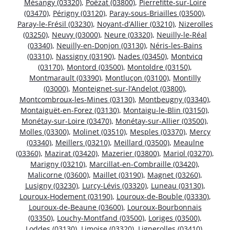
Mésangy (03320)
,
Poëzat (03800)
,
Pierrefitte-sur-Loire
(03470)
,
Périgny (03120)
,
Paray-sous-Briailles (03500)
,
Paray-le-Frésil (03230)
,
Noyant-d’Allier (03210)
,
Nizerolles
(03250)
,
Neuvy (03000)
,
Neure (03320)
,
Neuilly-le-Réal
(03340)
,
Neuilly-en-Donjon (03130)
,
Néris-les-Bains
(03310)
,
Nassigny (03190)
,
Nades (03450)
,
Montvicq
(03170)
,
Montord (03500)
,
Montoldre (03150)
,
Montmarault (03390)
,
Montluçon (03100)
,
Montilly
(03000)
,
Monteignet-sur-l’Andelot (03800)
,
Montcombroux-les-Mines (03130)
,
Montbeugny (03340)
,
Montaiguët-en-Forez (03130)
,
Montaigu-le-Blin (03150)
,
Monétay-sur-Loire (03470)
,
Monétay-sur-Allier (03500)
,
Molles (03300)
,
Molinet (03510)
,
Mesples (03370)
,
Mercy
(03340)
,
Meillers (03210)
,
Meillard (03500)
,
Meaulne
(03360)
,
Mazirat (03420)
,
Mazerier (03800)
,
Mariol (03270)
,
Marigny (03210)
,
Marcillat-en-Combraille (03420)
,
Malicorne (03600)
,
Maillet (03190)
,
Magnet (03260)
,
Lusigny (03230)
,
Lurcy-Lévis (03320)
,
Luneau (03130)
,
Louroux-Hodement (03190)
,
Louroux-de-Bouble (03330)
,
Louroux-de-Beaune (03600)
,
Louroux-Bourbonnais
(03350)
,
Louchy-Montfand (03500)
,
Loriges (03500)
,
Loddes (03130)
,
Limoise (03320)
,
Lignerolles (03410)
,