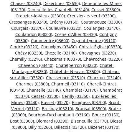
Chaises (03240)
,
Désertines (03630)
,
Deneuille-les-Mines
(03170)
,
Deneuille-lès-Chantelle (03140)
,
Cusset (03300)
,
Creuzier-le-Vieux (03300)
,
Creuzier-le-Neuf (03300)
,
Cressanges (03240)
,
Créchy (03150)
,
Coutansouze (03330)
,
Courçais (03370)
,
Couleuvre (03320)
,
Coulanges (03470)
,
Coulandon (03000)
,
Cosne-d’Allier (03430)
,
Contigny
(03500)
,
Commentry (03600)
,
Cognat-Lyonne (03110)
,
Cindré (03220)
,
Chouvigny (03450)
,
Chirat-l’Église (03330)
,
Chézy (03230)
,
Chezelle (03140)
,
Chevagnes (03230)
,
Chemilly (03210)
,
Chazemais (03370)
,
Chavroches (03220)
,
Chavenon (03440)
,
Châtelperron (03220)
,
Châtel-
Montagne (03250)
,
Châtel-de-Neuvre (03500)
,
Château-
sur-Allier (03320)
,
Chassenard (03510)
,
Charroux (03140)
,
Charmes (03800)
,
Charmeil (03110)
,
Chareil-Cintrat
(03140)
,
Chantelle (03140)
,
Chamblet (03170)
,
Chambérat
(03370)
,
Cesset (03500)
,
Cérilly (03350)
,
Buxières-les-
Mines (03440)
,
Busset (03270)
,
Brugheas (03700)
,
Broût-
Vernet (03110)
,
Bresnay (03210)
,
Bransat (03500)
,
Braize
(03360)
,
Bourbon-l’Archambault (03160)
,
Bouce (03150)
,
Bost (03300)
,
Blomard (03390)
,
Bizeneuille (03170)
,
Biozat
(03800)
,
Billy (03260)
,
Billezois (03120)
,
Bézenet (03170)
,