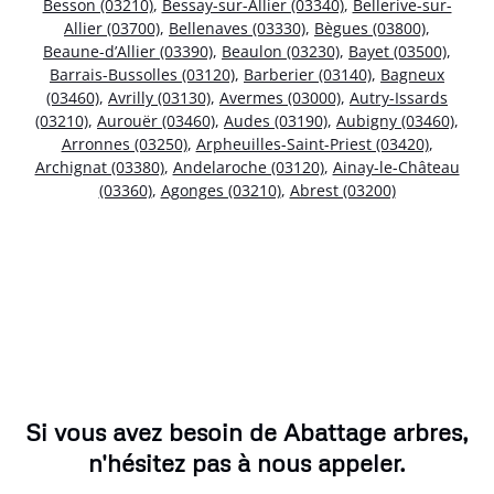
Besson (03210)
,
Bessay-sur-Allier (03340)
,
Bellerive-sur-
Allier (03700)
,
Bellenaves (03330)
,
Bègues (03800)
,
Beaune-d’Allier (03390)
,
Beaulon (03230)
,
Bayet (03500)
,
Barrais-Bussolles (03120)
,
Barberier (03140)
,
Bagneux
(03460)
,
Avrilly (03130)
,
Avermes (03000)
,
Autry-Issards
(03210)
,
Aurouër (03460)
,
Audes (03190)
,
Aubigny (03460)
,
Arronnes (03250)
,
Arpheuilles-Saint-Priest (03420)
,
Archignat (03380)
,
Andelaroche (03120)
,
Ainay-le-Château
(03360)
,
Agonges (03210)
,
Abrest (03200)
Si vous avez besoin de Abattage arbres,
n'hésitez pas à nous appeler.