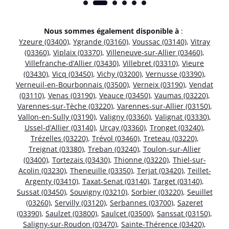
Nous sommes également disponible à
:
Yzeure (03400)
,
Ygrande (03160)
,
Voussac (03140)
,
Vitray
(03360)
,
Viplaix (03370)
,
Villeneuve-sur-Allier (03460)
,
Villefranche-d’Allier (03430)
,
Villebret (03310)
,
Vieure
(03430)
,
Vicq (03450)
,
Vichy (03200)
,
Vernusse (03390)
,
Verneuil-en-Bourbonnais (03500)
,
Verneix (03190)
,
Vendat
(03110)
,
Venas (03190)
,
Veauce (03450)
,
Vaumas (03220)
,
Varennes-sur-Tèche (03220)
,
Varennes-sur-Allier (03150)
,
Vallon-en-Sully (03190)
,
Valigny (03360)
,
Valignat (03330)
,
Ussel-d’Allier (03140)
,
Urçay (03360)
,
Tronget (03240)
,
Trézelles (03220)
,
Trévol (03460)
,
Treteau (03220)
,
Treignat (03380)
,
Treban (03240)
,
Toulon-sur-Allier
(03400)
,
Tortezais (03430)
,
Thionne (03220)
,
Thiel-sur-
Acolin (03230)
,
Theneuille (03350)
,
Terjat (03420)
,
Teillet-
Argenty (03410)
,
Taxat-Senat (03140)
,
Target (03140)
,
Sussat (03450)
,
Souvigny (03210)
,
Sorbier (03220)
,
Seuillet
(03260)
,
Servilly (03120)
,
Serbannes (03700)
,
Sazeret
(03390)
,
Saulzet (03800)
,
Saulcet (03500)
,
Sanssat (03150)
,
Saligny-sur-Roudon (03470)
,
Sainte-Thérence (03420)
,