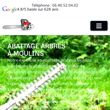
Téléphone :
06.40.52.04.02
4.8/5 basés sur 628 avis
ABATTAGE ARBRES
À MOULINS
Notre expertise en Abattage arbres à Moulins
représente le aboutissement de plusieurs
décennies d’engagement dans le soin des jardins.
Chaque service de Abattage arbres repose sur une
expertise pointue des spécificités locales de
Moulins et de ses communes avoisinantes. Nos
spécialistes excellent dans les procédés actuels
d’taille de haies, offrant des performances
optimales. La personnalisation de nos approches