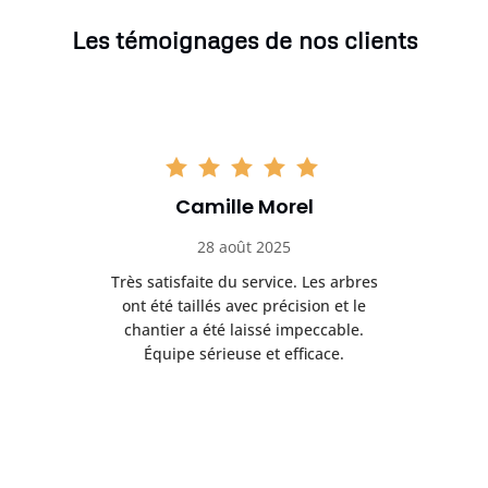
Les témoignages de nos clients
Camille Morel
28 août 2025
Très satisfaite du service. Les arbres
E
 mes
ont été taillés avec précision et le
dan
risé
chantier a été laissé impeccable.
donn
Équipe sérieuse et efficace.