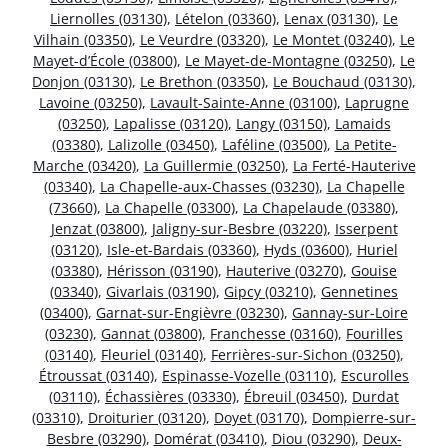
Liernolles (03130)
,
Lételon (03360)
,
Lenax (03130)
,
Le
Vilhain (03350)
,
Le Veurdre (03320)
,
Le Montet (03240)
,
Le
Mayet-d’École (03800)
,
Le Mayet-de-Montagne (03250)
,
Le
Donjon (03130)
,
Le Brethon (03350)
,
Le Bouchaud (03130)
,
Lavoine (03250)
,
Lavault-Sainte-Anne (03100)
,
Laprugne
(03250)
,
Lapalisse (03120)
,
Langy (03150)
,
Lamaids
(03380)
,
Lalizolle (03450)
,
Laféline (03500)
,
La Petite-
Marche (03420)
,
La Guillermie (03250)
,
La Ferté-Hauterive
(03340)
,
La Chapelle-aux-Chasses (03230)
,
La Chapelle
(73660)
,
La Chapelle (03300)
,
La Chapelaude (03380)
,
Jenzat (03800)
,
Jaligny-sur-Besbre (03220)
,
Isserpent
(03120)
,
Isle-et-Bardais (03360)
,
Hyds (03600)
,
Huriel
(03380)
,
Hérisson (03190)
,
Hauterive (03270)
,
Gouise
(03340)
,
Givarlais (03190)
,
Gipcy (03210)
,
Gennetines
(03400)
,
Garnat-sur-Engièvre (03230)
,
Gannay-sur-Loire
(03230)
,
Gannat (03800)
,
Franchesse (03160)
,
Fourilles
(03140)
,
Fleuriel (03140)
,
Ferrières-sur-Sichon (03250)
,
Étroussat (03140)
,
Espinasse-Vozelle (03110)
,
Escurolles
(03110)
,
Échassières (03330)
,
Ébreuil (03450)
,
Durdat
(03310)
,
Droiturier (03120)
,
Doyet (03170)
,
Dompierre-sur-
Besbre (03290)
,
Domérat (03410)
,
Diou (03290)
,
Deux-