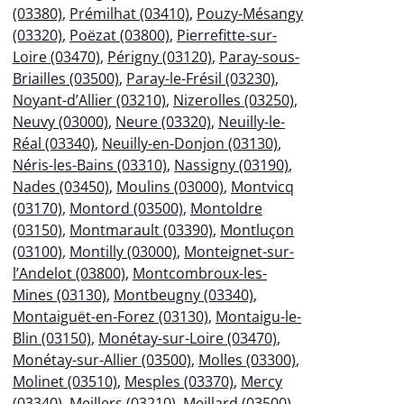
(03380)
,
Prémilhat (03410)
,
Pouzy-Mésangy
(03320)
,
Poëzat (03800)
,
Pierrefitte-sur-
Loire (03470)
,
Périgny (03120)
,
Paray-sous-
Briailles (03500)
,
Paray-le-Frésil (03230)
,
Noyant-d’Allier (03210)
,
Nizerolles (03250)
,
Neuvy (03000)
,
Neure (03320)
,
Neuilly-le-
Réal (03340)
,
Neuilly-en-Donjon (03130)
,
Néris-les-Bains (03310)
,
Nassigny (03190)
,
Nades (03450)
,
Moulins (03000)
,
Montvicq
(03170)
,
Montord (03500)
,
Montoldre
(03150)
,
Montmarault (03390)
,
Montluçon
(03100)
,
Montilly (03000)
,
Monteignet-sur-
l’Andelot (03800)
,
Montcombroux-les-
Mines (03130)
,
Montbeugny (03340)
,
Montaiguët-en-Forez (03130)
,
Montaigu-le-
Blin (03150)
,
Monétay-sur-Loire (03470)
,
Monétay-sur-Allier (03500)
,
Molles (03300)
,
Molinet (03510)
,
Mesples (03370)
,
Mercy
(03340)
,
Meillers (03210)
,
Meillard (03500)
,