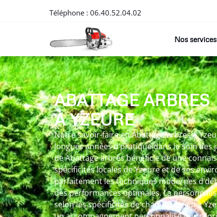
Téléphone :
06.40.52.04.02
Nos services
ABATTAGE ARBRES
À YZEURE
Notre savoir-faire en Abattage arbres à Yzeur
longues années d’pratique dans le soin des 
de Abattage arbres bénéficie de une connai
spécificités locales de Yzeure et de ses envi
parfaitement les techniques modernes d’déb
des performances optimales. La personnali
selon les spécificités de chaque terrain à Yz
un accompagnement personnalisé qui valoris