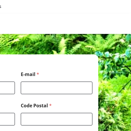
s
E-mail
*
Code Postal
*