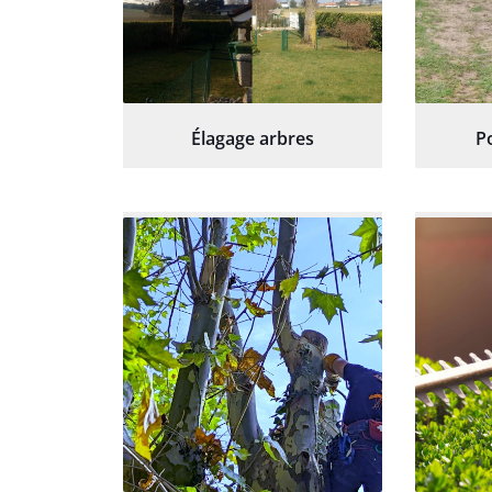
Élagage arbres
P