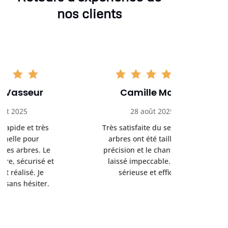
nos clients
Camille Morel
Yan
28 août 2025
15 se
Très satisfaite du service. Les
Excellent t
arbres ont été taillés avec
réalisé 
précision et le chantier a été
annoncés
laissé impeccable. Équipe
donnés étai
sérieuse et efficace.
le résul