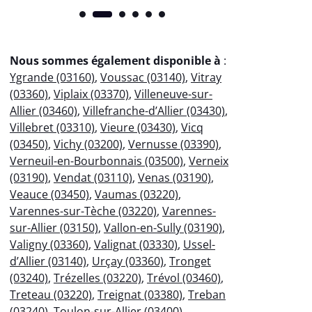
Nous sommes également disponible à
:
Ygrande (03160)
,
Voussac (03140)
,
Vitray
(03360)
,
Viplaix (03370)
,
Villeneuve-sur-
Allier (03460)
,
Villefranche-d’Allier (03430)
,
Villebret (03310)
,
Vieure (03430)
,
Vicq
(03450)
,
Vichy (03200)
,
Vernusse (03390)
,
Verneuil-en-Bourbonnais (03500)
,
Verneix
(03190)
,
Vendat (03110)
,
Venas (03190)
,
Veauce (03450)
,
Vaumas (03220)
,
Varennes-sur-Tèche (03220)
,
Varennes-
sur-Allier (03150)
,
Vallon-en-Sully (03190)
,
Valigny (03360)
,
Valignat (03330)
,
Ussel-
d’Allier (03140)
,
Urçay (03360)
,
Tronget
(03240)
,
Trézelles (03220)
,
Trévol (03460)
,
Treteau (03220)
,
Treignat (03380)
,
Treban
(03240)
,
Toulon-sur-Allier (03400)
,