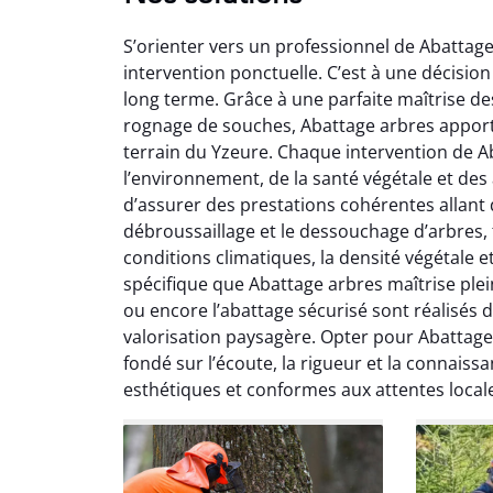
S’orienter vers un professionnel de Abattag
intervention ponctuelle. C’est à une décision
long terme. Grâce à une parfaite maîtrise de
rognage de souches, Abattage arbres apport
terrain du Yzeure. Chaque intervention de 
l’environnement, de la santé végétale et des
So
d’assurer des prestations cohérentes allant de
débroussaillage et le dessouchage d’arbres, t
0
conditions climatiques, la densité végétale e
Servic
spécifique que Abattage arbres maîtrise plei
début à 
ou encore l’abattage sécurisé sont réalisés 
été par
valorisation paysagère. Opter pour Abattag
et l
fondé sur l’écoute, la rigueur et la connaissa
interven
esthétiques et conformes aux attentes local
Je rec