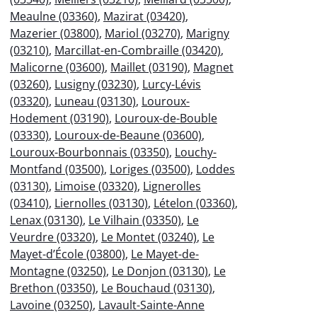
Meaulne (03360)
,
Mazirat (03420)
,
Mazerier (03800)
,
Mariol (03270)
,
Marigny
(03210)
,
Marcillat-en-Combraille (03420)
,
Malicorne (03600)
,
Maillet (03190)
,
Magnet
(03260)
,
Lusigny (03230)
,
Lurcy-Lévis
(03320)
,
Luneau (03130)
,
Louroux-
Hodement (03190)
,
Louroux-de-Bouble
(03330)
,
Louroux-de-Beaune (03600)
,
Louroux-Bourbonnais (03350)
,
Louchy-
Montfand (03500)
,
Loriges (03500)
,
Loddes
(03130)
,
Limoise (03320)
,
Lignerolles
(03410)
,
Liernolles (03130)
,
Lételon (03360)
,
Lenax (03130)
,
Le Vilhain (03350)
,
Le
Veurdre (03320)
,
Le Montet (03240)
,
Le
Mayet-d’École (03800)
,
Le Mayet-de-
Montagne (03250)
,
Le Donjon (03130)
,
Le
Brethon (03350)
,
Le Bouchaud (03130)
,
Lavoine (03250)
,
Lavault-Sainte-Anne