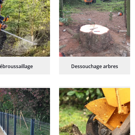
ébroussaillage
Dessouchage arbres