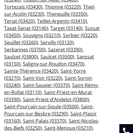
Tortezais (03430)
,
Thionne (03220)
,
Thiel-
sur-Acolin (03230)
,
Theneuille (03350)
,
Terjat (03420)
,
Teillet-Argenty (03410)
,
Taxat-Senat (03140)
,
Target (03140)
,
Sussat
(03450)
,
Souvigny (03210)
,
Sorbier (03220)
,
Seuillet (03260)
,
Servilly (03120)
,
Serbannes (03700)
,
Sazeret (03390)
,
Saulzet (03800)
,
Saulcet (03500)
,
Sanssat
(03150)
,
Saligny-sur-Roudon (03470)
,
Sainte-Thérence (03420)
,
Saint-Yorre
(03270)
,
Saint-Voir (03220)
,
Saint-Sornin
(03240)
,
Saint-Sauvier (03370)
,
Saint-Rémy-
en-Rollat (03110)
,
Saint-Priest-en-Murat
(03390)
,
Saint-Priest-d’Andelot (03800)
,
Saint-Pourçain-sur-Sioule (03500)
,
Saint-
Pourçain-sur-Besbre (03290)
,
Saint-Plaisir
(03160)
,
Saint-Palais (03370)
,
Saint-Nicolas-
des-Biefs (03250)
,
Saint-Menoux (03210)
,