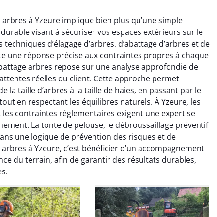
e arbres à Yzeure implique bien plus qu’une simple
 durable visant à sécuriser vos espaces extérieurs sur le
s techniques d’élagage d’arbres, d’abattage d’arbres et de
e une réponse précise aux contraintes propres à chaque
Abattage arbres repose sur une analyse approfondie de
 attentes réelles du client. Cette approche permet
raya Benali
Léandro Vasseur
 la taille d’arbres à la taille de haies, en passant par le
out en respectant les équilibres naturels. À Yzeure, les
7 février 2026
12 juillet 2025
t les contraintes réglementaires exigent une expertise
e irréprochable du
Intervention rapide et très
nement. La tonte de pelouse, le débroussaillage préventif
la fin. Les arbres ont
professionnelle pour
dans une logique de prévention des risques et de
faitement entretenus
l’élagage de mes arbres. Le
e arbres à Yzeure, c’est bénéficier d’un accompagnement
e nettoyage après
travail est propre, sécurisé et
nce du terrain, afin de garantir des résultats durables,
tion est impeccable.
parfaitement réalisé. Je
es.
ommande vivement.
recommande sans hésiter.