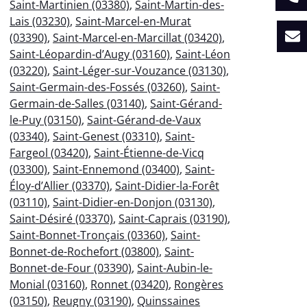
Saint-Martinien (03380)
,
Saint-Martin-des-
Lais (03230)
,
Saint-Marcel-en-Murat
(03390)
,
Saint-Marcel-en-Marcillat (03420)
,
Saint-Léopardin-d’Augy (03160)
,
Saint-Léon
(03220)
,
Saint-Léger-sur-Vouzance (03130)
,
Saint-Germain-des-Fossés (03260)
,
Saint-
Germain-de-Salles (03140)
,
Saint-Gérand-
le-Puy (03150)
,
Saint-Gérand-de-Vaux
(03340)
,
Saint-Genest (03310)
,
Saint-
Fargeol (03420)
,
Saint-Étienne-de-Vicq
(03300)
,
Saint-Ennemond (03400)
,
Saint-
Éloy-d’Allier (03370)
,
Saint-Didier-la-Forêt
(03110)
,
Saint-Didier-en-Donjon (03130)
,
Saint-Désiré (03370)
,
Saint-Caprais (03190)
,
Saint-Bonnet-Tronçais (03360)
,
Saint-
Bonnet-de-Rochefort (03800)
,
Saint-
Bonnet-de-Four (03390)
,
Saint-Aubin-le-
Monial (03160)
,
Ronnet (03420)
,
Rongères
(03150)
,
Reugny (03190)
,
Quinssaines