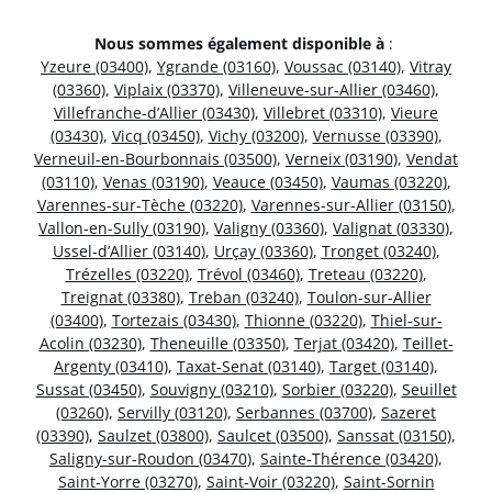
Nous sommes également disponible à
:
Yzeure (03400)
,
Ygrande (03160)
,
Voussac (03140)
,
Vitray
(03360)
,
Viplaix (03370)
,
Villeneuve-sur-Allier (03460)
,
Villefranche-d’Allier (03430)
,
Villebret (03310)
,
Vieure
(03430)
,
Vicq (03450)
,
Vichy (03200)
,
Vernusse (03390)
,
Verneuil-en-Bourbonnais (03500)
,
Verneix (03190)
,
Vendat
(03110)
,
Venas (03190)
,
Veauce (03450)
,
Vaumas (03220)
,
Varennes-sur-Tèche (03220)
,
Varennes-sur-Allier (03150)
,
Vallon-en-Sully (03190)
,
Valigny (03360)
,
Valignat (03330)
,
Ussel-d’Allier (03140)
,
Urçay (03360)
,
Tronget (03240)
,
Trézelles (03220)
,
Trévol (03460)
,
Treteau (03220)
,
Treignat (03380)
,
Treban (03240)
,
Toulon-sur-Allier
(03400)
,
Tortezais (03430)
,
Thionne (03220)
,
Thiel-sur-
Acolin (03230)
,
Theneuille (03350)
,
Terjat (03420)
,
Teillet-
Argenty (03410)
,
Taxat-Senat (03140)
,
Target (03140)
,
Sussat (03450)
,
Souvigny (03210)
,
Sorbier (03220)
,
Seuillet
(03260)
,
Servilly (03120)
,
Serbannes (03700)
,
Sazeret
(03390)
,
Saulzet (03800)
,
Saulcet (03500)
,
Sanssat (03150)
,
Saligny-sur-Roudon (03470)
,
Sainte-Thérence (03420)
,
Saint-Yorre (03270)
,
Saint-Voir (03220)
,
Saint-Sornin