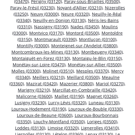
(03470)
,
Périgny (03120)
,
Paray-sous-Briailles (03500)
,
Paray-le-Frésil (03230)
,
Noyant-d’Allier (03210)
,
Nizerolles
(03250)
,
Neuvy (03000)
,
Neure (03320)
,
Neuilly-le-Réal
(03340)
,
Neuilly-en-Donjon (03130)
,
Néris-les-Bains
(03310)
,
Nassigny (03190)
,
Nades (03450)
,
Moulins
(03000)
,
Montvicq (03170)
,
Montord (03500)
,
Montoldre
(03150)
,
Montmarault (03390)
,
Montluçon (03100)
,
Montilly (03000)
,
Monteignet-sur-l’Andelot (03800)
,
Montcombroux-les-Mines (03130)
,
Montbeugny (03340)
,
Montaiguët-en-Forez (03130)
,
Montaigu-le-Blin (03150)
,
Monétay-sur-Loire (03470)
,
Monétay-sur-Allier (03500)
,
Molles (03300)
,
Molinet (03510)
,
Mesples (03370)
,
Mercy
(03340)
,
Meillers (03210)
,
Meillard (03500)
,
Meaulne
(03360)
,
Mazirat (03420)
,
Mazerier (03800)
,
Mariol (03270)
,
Marigny (03210)
,
Marcillat-en-Combraille (03420)
,
Malicorne (03600)
,
Maillet (03190)
,
Magnet (03260)
,
Lusigny (03230)
,
Lurcy-Lévis (03320)
,
Luneau (03130)
,
Louroux-Hodement (03190)
,
Louroux-de-Bouble (03330)
,
Louroux-de-Beaune (03600)
,
Louroux-Bourbonnais
(03350)
,
Louchy-Montfand (03500)
,
Loriges (03500)
,
Loddes (03130)
,
Limoise (03320)
,
Lignerolles (03410)
,
Liernolles (03130)
,
Lételon (03360)
,
Lenax (03130)
,
Le