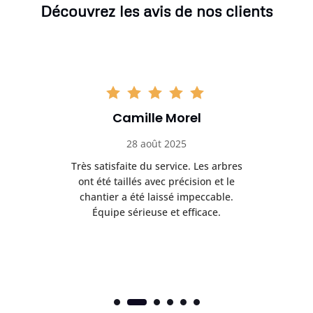
Découvrez les avis de nos clients
Camille Morel
28 août 2025
Très satisfaite du service. Les arbres
E
 mes
ont été taillés avec précision et le
dan
risé
chantier a été laissé impeccable.
donn
Équipe sérieuse et efficace.