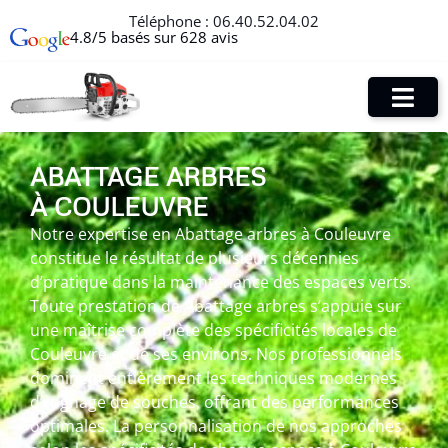
Téléphone :
06.40.52.04.02
4.8/5 basés sur 628 avis
ABATTAGE ARBRES
À COULEUVRE
Notre expertise en Abattage arbres à Couleuvre
constitue le résultat de plusieurs décennies
d’pratique dans la maintenance des espaces verts.
Toute prestation de Abattage arbres s’appuie sur
une maîtrise complète des spécificités locales de
Couleuvre et de ses environs. Nos professionnels
dominent entièrement les techniques modernes
d’rognage de souches, offrant des performances
optimales. La personnalisation de nos approches