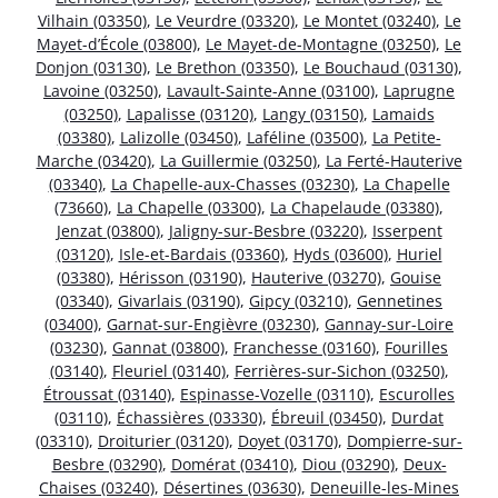
Vilhain (03350)
,
Le Veurdre (03320)
,
Le Montet (03240)
,
Le
Mayet-d’École (03800)
,
Le Mayet-de-Montagne (03250)
,
Le
Donjon (03130)
,
Le Brethon (03350)
,
Le Bouchaud (03130)
,
Lavoine (03250)
,
Lavault-Sainte-Anne (03100)
,
Laprugne
(03250)
,
Lapalisse (03120)
,
Langy (03150)
,
Lamaids
(03380)
,
Lalizolle (03450)
,
Laféline (03500)
,
La Petite-
Marche (03420)
,
La Guillermie (03250)
,
La Ferté-Hauterive
(03340)
,
La Chapelle-aux-Chasses (03230)
,
La Chapelle
(73660)
,
La Chapelle (03300)
,
La Chapelaude (03380)
,
Jenzat (03800)
,
Jaligny-sur-Besbre (03220)
,
Isserpent
(03120)
,
Isle-et-Bardais (03360)
,
Hyds (03600)
,
Huriel
(03380)
,
Hérisson (03190)
,
Hauterive (03270)
,
Gouise
(03340)
,
Givarlais (03190)
,
Gipcy (03210)
,
Gennetines
(03400)
,
Garnat-sur-Engièvre (03230)
,
Gannay-sur-Loire
(03230)
,
Gannat (03800)
,
Franchesse (03160)
,
Fourilles
(03140)
,
Fleuriel (03140)
,
Ferrières-sur-Sichon (03250)
,
Étroussat (03140)
,
Espinasse-Vozelle (03110)
,
Escurolles
(03110)
,
Échassières (03330)
,
Ébreuil (03450)
,
Durdat
(03310)
,
Droiturier (03120)
,
Doyet (03170)
,
Dompierre-sur-
Besbre (03290)
,
Domérat (03410)
,
Diou (03290)
,
Deux-
Chaises (03240)
,
Désertines (03630)
,
Deneuille-les-Mines