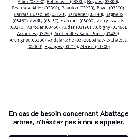
Allier (03700)
,
Bellenaves (03330)
,
Bègues (03800)
,
Beaune-d’Allier (03390)
,
Beaulon (03230)
,
Bayet (03500)
,
Barrais-Bussolles (03120)
,
Barberier (03140)
,
Bagneux
(03460)
,
Avrilly (03130)
,
Avermes (03000)
,
Autry-Issards
(03210)
,
Aurouër (03460)
,
Audes (03190)
,
Aubigny (03460)
,
Arronnes (03250)
,
Arpheuilles-Saint-Priest (03420)
,
Archignat (03380)
,
Andelaroche (03120)
,
Ainay-le-Château
(03360)
,
Agonges (03210)
,
Abrest (03200)
En cas de besoin concernant Abattage
arbres, n'hésitez pas à nous appeler.