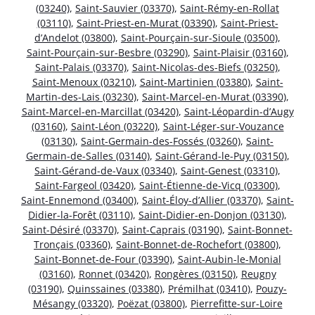
(03240)
,
Saint-Sauvier (03370)
,
Saint-Rémy-en-Rollat
(03110)
,
Saint-Priest-en-Murat (03390)
,
Saint-Priest-
d’Andelot (03800)
,
Saint-Pourçain-sur-Sioule (03500)
,
Saint-Pourçain-sur-Besbre (03290)
,
Saint-Plaisir (03160)
,
Saint-Palais (03370)
,
Saint-Nicolas-des-Biefs (03250)
,
Saint-Menoux (03210)
,
Saint-Martinien (03380)
,
Saint-
Martin-des-Lais (03230)
,
Saint-Marcel-en-Murat (03390)
,
Saint-Marcel-en-Marcillat (03420)
,
Saint-Léopardin-d’Augy
(03160)
,
Saint-Léon (03220)
,
Saint-Léger-sur-Vouzance
(03130)
,
Saint-Germain-des-Fossés (03260)
,
Saint-
Germain-de-Salles (03140)
,
Saint-Gérand-le-Puy (03150)
,
Saint-Gérand-de-Vaux (03340)
,
Saint-Genest (03310)
,
Saint-Fargeol (03420)
,
Saint-Étienne-de-Vicq (03300)
,
Saint-Ennemond (03400)
,
Saint-Éloy-d’Allier (03370)
,
Saint-
Didier-la-Forêt (03110)
,
Saint-Didier-en-Donjon (03130)
,
Saint-Désiré (03370)
,
Saint-Caprais (03190)
,
Saint-Bonnet-
Tronçais (03360)
,
Saint-Bonnet-de-Rochefort (03800)
,
Saint-Bonnet-de-Four (03390)
,
Saint-Aubin-le-Monial
(03160)
,
Ronnet (03420)
,
Rongères (03150)
,
Reugny
(03190)
,
Quinssaines (03380)
,
Prémilhat (03410)
,
Pouzy-
Mésangy (03320)
,
Poëzat (03800)
,
Pierrefitte-sur-Loire