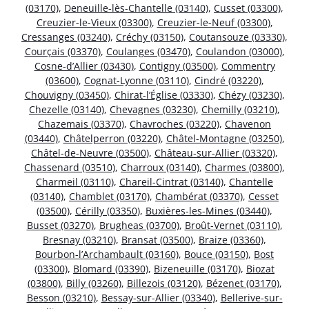
(03170)
,
Deneuille-lès-Chantelle (03140)
,
Cusset (03300)
,
Creuzier-le-Vieux (03300)
,
Creuzier-le-Neuf (03300)
,
Cressanges (03240)
,
Créchy (03150)
,
Coutansouze (03330)
,
Courçais (03370)
,
Coulanges (03470)
,
Coulandon (03000)
,
Cosne-d’Allier (03430)
,
Contigny (03500)
,
Commentry
(03600)
,
Cognat-Lyonne (03110)
,
Cindré (03220)
,
Chouvigny (03450)
,
Chirat-l’Église (03330)
,
Chézy (03230)
,
Chezelle (03140)
,
Chevagnes (03230)
,
Chemilly (03210)
,
Chazemais (03370)
,
Chavroches (03220)
,
Chavenon
(03440)
,
Châtelperron (03220)
,
Châtel-Montagne (03250)
,
Châtel-de-Neuvre (03500)
,
Château-sur-Allier (03320)
,
Chassenard (03510)
,
Charroux (03140)
,
Charmes (03800)
,
Charmeil (03110)
,
Chareil-Cintrat (03140)
,
Chantelle
(03140)
,
Chamblet (03170)
,
Chambérat (03370)
,
Cesset
(03500)
,
Cérilly (03350)
,
Buxières-les-Mines (03440)
,
Busset (03270)
,
Brugheas (03700)
,
Broût-Vernet (03110)
,
Bresnay (03210)
,
Bransat (03500)
,
Braize (03360)
,
Bourbon-l’Archambault (03160)
,
Bouce (03150)
,
Bost
(03300)
,
Blomard (03390)
,
Bizeneuille (03170)
,
Biozat
(03800)
,
Billy (03260)
,
Billezois (03120)
,
Bézenet (03170)
,
Besson (03210)
,
Bessay-sur-Allier (03340)
,
Bellerive-sur-