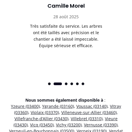
Camille Morel
28 août 2025
Très satisfaite du service. Les arbres
E
 mes
ont été taillés avec précision et le
dan
risé
chantier a été laissé impeccable.
donn
Équipe sérieuse et efficace.
Nous sommes également disponible à
:
Yzeure (03400)
,
Ygrande (03160)
,
Voussac (03140)
,
Vitray
(03360)
,
Viplaix (03370)
,
Villeneuve-sur-Allier (03460)
,
Villefranche-d’Allier (03430)
,
Villebret (03310)
,
Vieure
(03430)
,
Vicq (03450)
,
Vichy (03200)
,
Vernusse (03390)
,
Verneuil-en-Bourbonnais (03500)
,
Verneix (03190)
,
Vendat