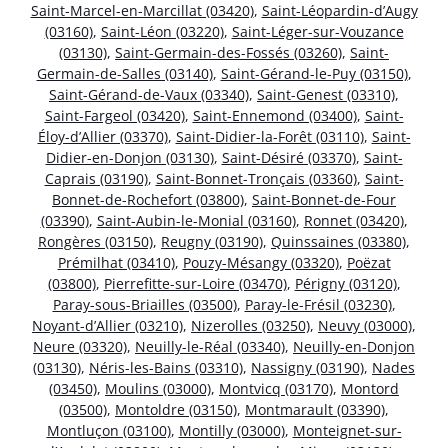
Saint-Marcel-en-Marcillat (03420)
,
Saint-Léopardin-d’Augy
(03160)
,
Saint-Léon (03220)
,
Saint-Léger-sur-Vouzance
(03130)
,
Saint-Germain-des-Fossés (03260)
,
Saint-
Germain-de-Salles (03140)
,
Saint-Gérand-le-Puy (03150)
,
Saint-Gérand-de-Vaux (03340)
,
Saint-Genest (03310)
,
Saint-Fargeol (03420)
,
Saint-Ennemond (03400)
,
Saint-
Éloy-d’Allier (03370)
,
Saint-Didier-la-Forêt (03110)
,
Saint-
Didier-en-Donjon (03130)
,
Saint-Désiré (03370)
,
Saint-
Caprais (03190)
,
Saint-Bonnet-Tronçais (03360)
,
Saint-
Bonnet-de-Rochefort (03800)
,
Saint-Bonnet-de-Four
(03390)
,
Saint-Aubin-le-Monial (03160)
,
Ronnet (03420)
,
Rongères (03150)
,
Reugny (03190)
,
Quinssaines (03380)
,
Prémilhat (03410)
,
Pouzy-Mésangy (03320)
,
Poëzat
(03800)
,
Pierrefitte-sur-Loire (03470)
,
Périgny (03120)
,
Paray-sous-Briailles (03500)
,
Paray-le-Frésil (03230)
,
Noyant-d’Allier (03210)
,
Nizerolles (03250)
,
Neuvy (03000)
,
Neure (03320)
,
Neuilly-le-Réal (03340)
,
Neuilly-en-Donjon
(03130)
,
Néris-les-Bains (03310)
,
Nassigny (03190)
,
Nades
(03450)
,
Moulins (03000)
,
Montvicq (03170)
,
Montord
(03500)
,
Montoldre (03150)
,
Montmarault (03390)
,
Montluçon (03100)
,
Montilly (03000)
,
Monteignet-sur-