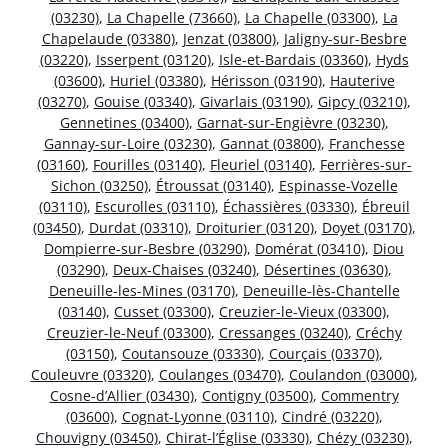
(03230)
,
La Chapelle (73660)
,
La Chapelle (03300)
,
La
Chapelaude (03380)
,
Jenzat (03800)
,
Jaligny-sur-Besbre
(03220)
,
Isserpent (03120)
,
Isle-et-Bardais (03360)
,
Hyds
(03600)
,
Huriel (03380)
,
Hérisson (03190)
,
Hauterive
(03270)
,
Gouise (03340)
,
Givarlais (03190)
,
Gipcy (03210)
,
Gennetines (03400)
,
Garnat-sur-Engièvre (03230)
,
Gannay-sur-Loire (03230)
,
Gannat (03800)
,
Franchesse
(03160)
,
Fourilles (03140)
,
Fleuriel (03140)
,
Ferrières-sur-
Sichon (03250)
,
Étroussat (03140)
,
Espinasse-Vozelle
(03110)
,
Escurolles (03110)
,
Échassières (03330)
,
Ébreuil
(03450)
,
Durdat (03310)
,
Droiturier (03120)
,
Doyet (03170)
,
Dompierre-sur-Besbre (03290)
,
Domérat (03410)
,
Diou
(03290)
,
Deux-Chaises (03240)
,
Désertines (03630)
,
Deneuille-les-Mines (03170)
,
Deneuille-lès-Chantelle
(03140)
,
Cusset (03300)
,
Creuzier-le-Vieux (03300)
,
Creuzier-le-Neuf (03300)
,
Cressanges (03240)
,
Créchy
(03150)
,
Coutansouze (03330)
,
Courçais (03370)
,
Couleuvre (03320)
,
Coulanges (03470)
,
Coulandon (03000)
,
Cosne-d’Allier (03430)
,
Contigny (03500)
,
Commentry
(03600)
,
Cognat-Lyonne (03110)
,
Cindré (03220)
,
Chouvigny (03450)
,
Chirat-l’Église (03330)
,
Chézy (03230)
,