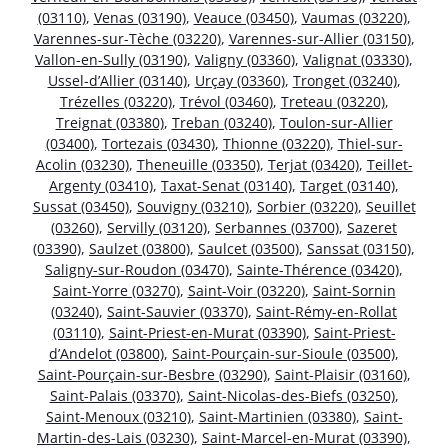
(03110)
,
Venas (03190)
,
Veauce (03450)
,
Vaumas (03220)
,
Varennes-sur-Tèche (03220)
,
Varennes-sur-Allier (03150)
,
Vallon-en-Sully (03190)
,
Valigny (03360)
,
Valignat (03330)
,
Ussel-d’Allier (03140)
,
Urçay (03360)
,
Tronget (03240)
,
Trézelles (03220)
,
Trévol (03460)
,
Treteau (03220)
,
Treignat (03380)
,
Treban (03240)
,
Toulon-sur-Allier
(03400)
,
Tortezais (03430)
,
Thionne (03220)
,
Thiel-sur-
Acolin (03230)
,
Theneuille (03350)
,
Terjat (03420)
,
Teillet-
Argenty (03410)
,
Taxat-Senat (03140)
,
Target (03140)
,
Sussat (03450)
,
Souvigny (03210)
,
Sorbier (03220)
,
Seuillet
(03260)
,
Servilly (03120)
,
Serbannes (03700)
,
Sazeret
(03390)
,
Saulzet (03800)
,
Saulcet (03500)
,
Sanssat (03150)
,
Saligny-sur-Roudon (03470)
,
Sainte-Thérence (03420)
,
Saint-Yorre (03270)
,
Saint-Voir (03220)
,
Saint-Sornin
(03240)
,
Saint-Sauvier (03370)
,
Saint-Rémy-en-Rollat
(03110)
,
Saint-Priest-en-Murat (03390)
,
Saint-Priest-
d’Andelot (03800)
,
Saint-Pourçain-sur-Sioule (03500)
,
Saint-Pourçain-sur-Besbre (03290)
,
Saint-Plaisir (03160)
,
Saint-Palais (03370)
,
Saint-Nicolas-des-Biefs (03250)
,
Saint-Menoux (03210)
,
Saint-Martinien (03380)
,
Saint-
Martin-des-Lais (03230)
,
Saint-Marcel-en-Murat (03390)
,