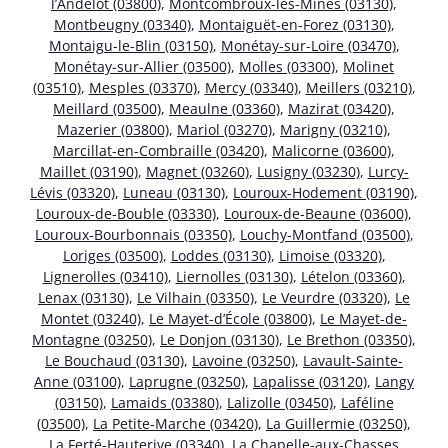
l’Andelot (03800)
,
Montcombroux-les-Mines (03130)
,
Montbeugny (03340)
,
Montaiguët-en-Forez (03130)
,
Montaigu-le-Blin (03150)
,
Monétay-sur-Loire (03470)
,
Monétay-sur-Allier (03500)
,
Molles (03300)
,
Molinet
(03510)
,
Mesples (03370)
,
Mercy (03340)
,
Meillers (03210)
,
Meillard (03500)
,
Meaulne (03360)
,
Mazirat (03420)
,
Mazerier (03800)
,
Mariol (03270)
,
Marigny (03210)
,
Marcillat-en-Combraille (03420)
,
Malicorne (03600)
,
Maillet (03190)
,
Magnet (03260)
,
Lusigny (03230)
,
Lurcy-
Lévis (03320)
,
Luneau (03130)
,
Louroux-Hodement (03190)
,
Louroux-de-Bouble (03330)
,
Louroux-de-Beaune (03600)
,
Louroux-Bourbonnais (03350)
,
Louchy-Montfand (03500)
,
Loriges (03500)
,
Loddes (03130)
,
Limoise (03320)
,
Lignerolles (03410)
,
Liernolles (03130)
,
Lételon (03360)
,
Lenax (03130)
,
Le Vilhain (03350)
,
Le Veurdre (03320)
,
Le
Montet (03240)
,
Le Mayet-d’École (03800)
,
Le Mayet-de-
Montagne (03250)
,
Le Donjon (03130)
,
Le Brethon (03350)
,
Le Bouchaud (03130)
,
Lavoine (03250)
,
Lavault-Sainte-
Anne (03100)
,
Laprugne (03250)
,
Lapalisse (03120)
,
Langy
(03150)
,
Lamaids (03380)
,
Lalizolle (03450)
,
Laféline
(03500)
,
La Petite-Marche (03420)
,
La Guillermie (03250)
,
La Ferté-Hauterive (03340)
,
La Chapelle-aux-Chasses