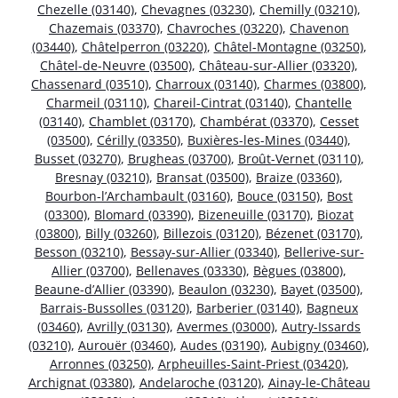
Chezelle (03140)
,
Chevagnes (03230)
,
Chemilly (03210)
,
Chazemais (03370)
,
Chavroches (03220)
,
Chavenon
(03440)
,
Châtelperron (03220)
,
Châtel-Montagne (03250)
,
Châtel-de-Neuvre (03500)
,
Château-sur-Allier (03320)
,
Chassenard (03510)
,
Charroux (03140)
,
Charmes (03800)
,
Charmeil (03110)
,
Chareil-Cintrat (03140)
,
Chantelle
(03140)
,
Chamblet (03170)
,
Chambérat (03370)
,
Cesset
(03500)
,
Cérilly (03350)
,
Buxières-les-Mines (03440)
,
Busset (03270)
,
Brugheas (03700)
,
Broût-Vernet (03110)
,
Bresnay (03210)
,
Bransat (03500)
,
Braize (03360)
,
Bourbon-l’Archambault (03160)
,
Bouce (03150)
,
Bost
(03300)
,
Blomard (03390)
,
Bizeneuille (03170)
,
Biozat
(03800)
,
Billy (03260)
,
Billezois (03120)
,
Bézenet (03170)
,
Besson (03210)
,
Bessay-sur-Allier (03340)
,
Bellerive-sur-
Allier (03700)
,
Bellenaves (03330)
,
Bègues (03800)
,
Beaune-d’Allier (03390)
,
Beaulon (03230)
,
Bayet (03500)
,
Barrais-Bussolles (03120)
,
Barberier (03140)
,
Bagneux
(03460)
,
Avrilly (03130)
,
Avermes (03000)
,
Autry-Issards
(03210)
,
Aurouër (03460)
,
Audes (03190)
,
Aubigny (03460)
,
Arronnes (03250)
,
Arpheuilles-Saint-Priest (03420)
,
Archignat (03380)
,
Andelaroche (03120)
,
Ainay-le-Château