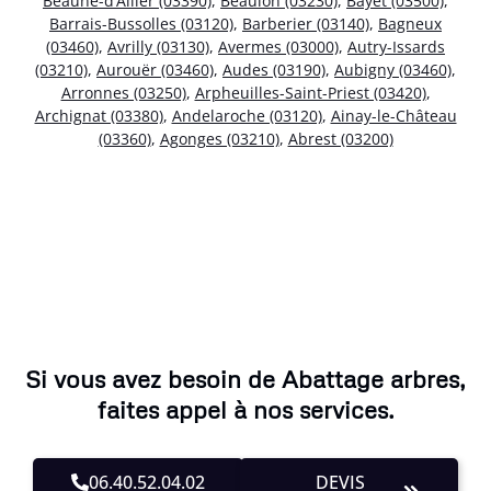
Beaune-d’Allier (03390)
,
Beaulon (03230)
,
Bayet (03500)
,
Barrais-Bussolles (03120)
,
Barberier (03140)
,
Bagneux
(03460)
,
Avrilly (03130)
,
Avermes (03000)
,
Autry-Issards
(03210)
,
Aurouër (03460)
,
Audes (03190)
,
Aubigny (03460)
,
Arronnes (03250)
,
Arpheuilles-Saint-Priest (03420)
,
Archignat (03380)
,
Andelaroche (03120)
,
Ainay-le-Château
(03360)
,
Agonges (03210)
,
Abrest (03200)
Si vous avez besoin de Abattage arbres,
faites appel à nos services.
06.40.52.04.02
DEVIS