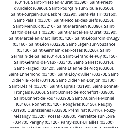
(03110)
,
Saint-Priest-en-Murat (03390)
,
Saint-Priest-
d’Andelot (03800)
,
Saint-Pourçain-sur-Sioule (03500)
,
Saint-Pourçain-sur-Besbre (03290)
,
Saint-Plaisir (03160)
,
Saint-Palais (03370)
,
Saint-Nicolas-des-Biefs (03250)
,
Saint-Menoux (03210)
,
Saint-Martinien (03380)
,
Saint-
Martin-des-Lais (03230)
,
Saint-Marcel-en-Murat (03390)
,
Saint-Marcel-en-Marcillat (03420)
,
Saint-Léopardin-d’Augy
(03160)
,
Saint-Léon (03220)
,
Saint-Léger-sur-Vouzance
(03130)
,
Saint-Germain-des-Fossés (03260)
,
Saint-
Germain-de-Salles (03140)
,
Saint-Gérand-le-Puy (03150)
,
Saint-Gérand-de-Vaux (03340)
,
Saint-Genest (03310)
,
Saint-Fargeol (03420)
,
Saint-Étienne-de-Vicq (03300)
,
Saint-Ennemond (03400)
,
Saint-Éloy-d’Allier (03370)
,
Saint-
Didier-la-Forêt (03110)
,
Saint-Didier-en-Donjon (03130)
,
Saint-Désiré (03370)
,
Saint-Caprais (03190)
,
Saint-Bonnet-
Tronçais (03360)
,
Saint-Bonnet-de-Rochefort (03800)
,
Saint-Bonnet-de-Four (03390)
,
Saint-Aubin-le-Monial
(03160)
,
Ronnet (03420)
,
Rongères (03150)
,
Reugny
(03190)
,
Quinssaines (03380)
,
Prémilhat (03410)
,
Pouzy-
Mésangy (03320)
,
Poëzat (03800)
,
Pierrefitte-sur-Loire
(03470)
,
Périgny (03120)
,
Paray-sous-Briailles (03500)
,