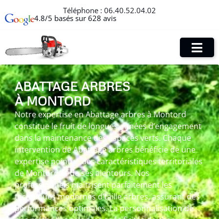
Téléphone :
06.40.52.04.02
4.8/5 basés sur 628 avis
ABATTAGE ARBRES
À MONTORD
Notre expertise en Abattage arbres à Montord
constitue le fruit de longues années d’engagement
dans la maintenance des espaces verts. Chaque
intervention de Abattage arbres bénéficie de une
expertise pointue des caractéristiques territoriales
de Montord et de ses alentours. Nos
professionnels maîtrisent parfaitement les
techniques modernes d’taille arbres, assurant des
performances optimales. La personnalisation de