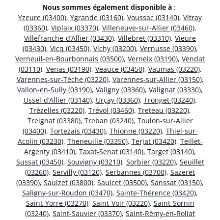
Nous sommes également disponible à
:
Yzeure (03400)
,
Ygrande (03160)
,
Voussac (03140)
,
Vitray
(03360)
,
Viplaix (03370)
,
Villeneuve-sur-Allier (03460)
,
Villefranche-d’Allier (03430)
,
Villebret (03310)
,
Vieure
(03430)
,
Vicq (03450)
,
Vichy (03200)
,
Vernusse (03390)
,
Verneuil-en-Bourbonnais (03500)
,
Verneix (03190)
,
Vendat
(03110)
,
Venas (03190)
,
Veauce (03450)
,
Vaumas (03220)
,
Varennes-sur-Tèche (03220)
,
Varennes-sur-Allier (03150)
,
Vallon-en-Sully (03190)
,
Valigny (03360)
,
Valignat (03330)
,
Ussel-d’Allier (03140)
,
Urçay (03360)
,
Tronget (03240)
,
Trézelles (03220)
,
Trévol (03460)
,
Treteau (03220)
,
Treignat (03380)
,
Treban (03240)
,
Toulon-sur-Allier
(03400)
,
Tortezais (03430)
,
Thionne (03220)
,
Thiel-sur-
Acolin (03230)
,
Theneuille (03350)
,
Terjat (03420)
,
Teillet-
Argenty (03410)
,
Taxat-Senat (03140)
,
Target (03140)
,
Sussat (03450)
,
Souvigny (03210)
,
Sorbier (03220)
,
Seuillet
(03260)
,
Servilly (03120)
,
Serbannes (03700)
,
Sazeret
(03390)
,
Saulzet (03800)
,
Saulcet (03500)
,
Sanssat (03150)
,
Saligny-sur-Roudon (03470)
,
Sainte-Thérence (03420)
,
Saint-Yorre (03270)
,
Saint-Voir (03220)
,
Saint-Sornin
(03240)
,
Saint-Sauvier (03370)
,
Saint-Rémy-en-Rollat