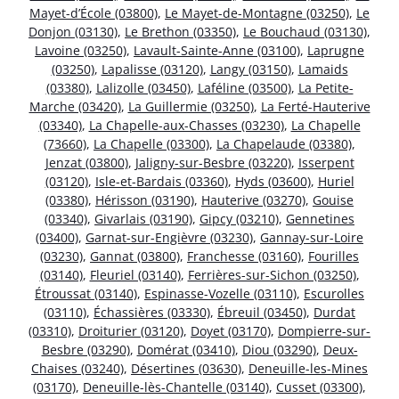
Mayet-d’École (03800)
,
Le Mayet-de-Montagne (03250)
,
Le
Donjon (03130)
,
Le Brethon (03350)
,
Le Bouchaud (03130)
,
Lavoine (03250)
,
Lavault-Sainte-Anne (03100)
,
Laprugne
(03250)
,
Lapalisse (03120)
,
Langy (03150)
,
Lamaids
(03380)
,
Lalizolle (03450)
,
Laféline (03500)
,
La Petite-
Marche (03420)
,
La Guillermie (03250)
,
La Ferté-Hauterive
(03340)
,
La Chapelle-aux-Chasses (03230)
,
La Chapelle
(73660)
,
La Chapelle (03300)
,
La Chapelaude (03380)
,
Jenzat (03800)
,
Jaligny-sur-Besbre (03220)
,
Isserpent
(03120)
,
Isle-et-Bardais (03360)
,
Hyds (03600)
,
Huriel
(03380)
,
Hérisson (03190)
,
Hauterive (03270)
,
Gouise
(03340)
,
Givarlais (03190)
,
Gipcy (03210)
,
Gennetines
(03400)
,
Garnat-sur-Engièvre (03230)
,
Gannay-sur-Loire
(03230)
,
Gannat (03800)
,
Franchesse (03160)
,
Fourilles
(03140)
,
Fleuriel (03140)
,
Ferrières-sur-Sichon (03250)
,
Étroussat (03140)
,
Espinasse-Vozelle (03110)
,
Escurolles
(03110)
,
Échassières (03330)
,
Ébreuil (03450)
,
Durdat
(03310)
,
Droiturier (03120)
,
Doyet (03170)
,
Dompierre-sur-
Besbre (03290)
,
Domérat (03410)
,
Diou (03290)
,
Deux-
Chaises (03240)
,
Désertines (03630)
,
Deneuille-les-Mines
(03170)
,
Deneuille-lès-Chantelle (03140)
,
Cusset (03300)
,