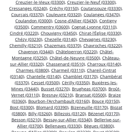
Creuzier-le-Vieux (03300)
,
Creuzier-le-Neuf (03300)
,
Cressanges (03240)
,
Créchy (03150)
,
Coutansouze (03330)
,
Courçais (03370)
,
Couleuvre (03320)
,
Coulanges (03470)
,
Coulandon (03000)
,
Cosne-d’Allier (03430)
,
Contigny
(03500)
,
Commentry (03600)
,
Cognat-Lyonne (03110)
,
Cindré (03220)
,
Chouvigny (03450)
,
Chirat-l’Église (03330)
,
Chézy (03230)
,
Chezelle (03140)
,
Chevagnes (03230)
,
Chemilly (03210)
,
Chazemais (03370)
,
Chavroches (03220)
,
Chavenon (03440)
,
Châtelperron (03220)
,
Châtel-
Montagne (03250)
,
Châtel-de-Neuvre (03500)
,
Château-
sur-Allier (03320)
,
Chassenard (03510)
,
Charroux (03140)
,
Charmes (03800)
,
Charmeil (03110)
,
Chareil-Cintrat
(03140)
,
Chantelle (03140)
,
Chamblet (03170)
,
Chambérat
(03370)
,
Cesset (03500)
,
Cérilly (03350)
,
Buxières-les-
Mines (03440)
,
Busset (03270)
,
Brugheas (03700)
,
Broût-
Vernet (03110)
,
Bresnay (03210)
,
Bransat (03500)
,
Braize
(03360)
,
Bourbon-l’Archambault (03160)
,
Bouce (03150)
,
Bost (03300)
,
Blomard (03390)
,
Bizeneuille (03170)
,
Biozat
(03800)
,
Billy (03260)
,
Billezois (03120)
,
Bézenet (03170)
,
Besson (03210)
,
Bessay-sur-Allier (03340)
,
Bellerive-sur-
Allier (03700)
,
Bellenaves (03330)
,
Bègues (03800)
,