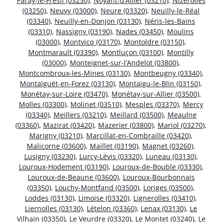
Paray-le-Frésil (03230)
,
Noyant-d’Allier (03210)
,
Nizerolles
(03250)
,
Neuvy (03000)
,
Neure (03320)
,
Neuilly-le-Réal
(03340)
,
Neuilly-en-Donjon (03130)
,
Néris-les-Bains
(03310)
,
Nassigny (03190)
,
Nades (03450)
,
Moulins
(03000)
,
Montvicq (03170)
,
Montoldre (03150)
,
Montmarault (03390)
,
Montluçon (03100)
,
Montilly
(03000)
,
Monteignet-sur-l’Andelot (03800)
,
Montcombroux-les-Mines (03130)
,
Montbeugny (03340)
,
Montaiguët-en-Forez (03130)
,
Montaigu-le-Blin (03150)
,
Monétay-sur-Loire (03470)
,
Monétay-sur-Allier (03500)
,
Molles (03300)
,
Molinet (03510)
,
Mesples (03370)
,
Mercy
(03340)
,
Meillers (03210)
,
Meillard (03500)
,
Meaulne
(03360)
,
Mazirat (03420)
,
Mazerier (03800)
,
Mariol (03270)
,
Marigny (03210)
,
Marcillat-en-Combraille (03420)
,
Malicorne (03600)
,
Maillet (03190)
,
Magnet (03260)
,
Lusigny (03230)
,
Lurcy-Lévis (03320)
,
Luneau (03130)
,
Louroux-Hodement (03190)
,
Louroux-de-Bouble (03330)
,
Louroux-de-Beaune (03600)
,
Louroux-Bourbonnais
(03350)
,
Louchy-Montfand (03500)
,
Loriges (03500)
,
Loddes (03130)
,
Limoise (03320)
,
Lignerolles (03410)
,
Liernolles (03130)
,
Lételon (03360)
,
Lenax (03130)
,
Le
Vilhain (03350)
,
Le Veurdre (03320)
,
Le Montet (03240)
,
Le