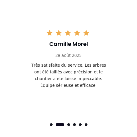
Camille Morel
28 août 2025
Très satisfaite du service. Les arbres
E
 mes
ont été taillés avec précision et le
dan
risé
chantier a été laissé impeccable.
donn
Équipe sérieuse et efficace.