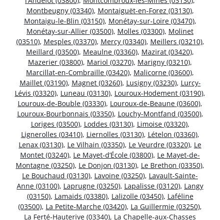
l’Andelot (03800)
,
Montcombroux-les-Mines (03130)
,
Montbeugny (03340)
,
Montaiguët-en-Forez (03130)
,
Montaigu-le-Blin (03150)
,
Monétay-sur-Loire (03470)
,
Monétay-sur-Allier (03500)
,
Molles (03300)
,
Molinet
(03510)
,
Mesples (03370)
,
Mercy (03340)
,
Meillers (03210)
,
Meillard (03500)
,
Meaulne (03360)
,
Mazirat (03420)
,
Mazerier (03800)
,
Mariol (03270)
,
Marigny (03210)
,
Marcillat-en-Combraille (03420)
,
Malicorne (03600)
,
Maillet (03190)
,
Magnet (03260)
,
Lusigny (03230)
,
Lurcy-
Lévis (03320)
,
Luneau (03130)
,
Louroux-Hodement (03190)
,
Louroux-de-Bouble (03330)
,
Louroux-de-Beaune (03600)
,
Louroux-Bourbonnais (03350)
,
Louchy-Montfand (03500)
,
Loriges (03500)
,
Loddes (03130)
,
Limoise (03320)
,
Lignerolles (03410)
,
Liernolles (03130)
,
Lételon (03360)
,
Lenax (03130)
,
Le Vilhain (03350)
,
Le Veurdre (03320)
,
Le
Montet (03240)
,
Le Mayet-d’École (03800)
,
Le Mayet-de-
Montagne (03250)
,
Le Donjon (03130)
,
Le Brethon (03350)
,
Le Bouchaud (03130)
,
Lavoine (03250)
,
Lavault-Sainte-
Anne (03100)
,
Laprugne (03250)
,
Lapalisse (03120)
,
Langy
(03150)
,
Lamaids (03380)
,
Lalizolle (03450)
,
Laféline
(03500)
,
La Petite-Marche (03420)
,
La Guillermie (03250)
,
La Ferté-Hauterive (03340)
,
La Chapelle-aux-Chasses