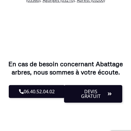
(03360)
,
Agonges (03210)
,
Abrest (03200)
En cas de besoin concernant Abattage
arbres, nous sommes à votre écoute.
06.40.52.04.02
DEVIS
GRATUIT