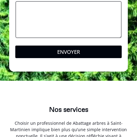
s
s
a
g
e
ENVOYER
Nos services
Choisir un professionnel de Abattage arbres à Saint-
Martinien implique bien plus qu’une simple intervention
ponctuelle. Il s’agit à une décision réfléchie visant à