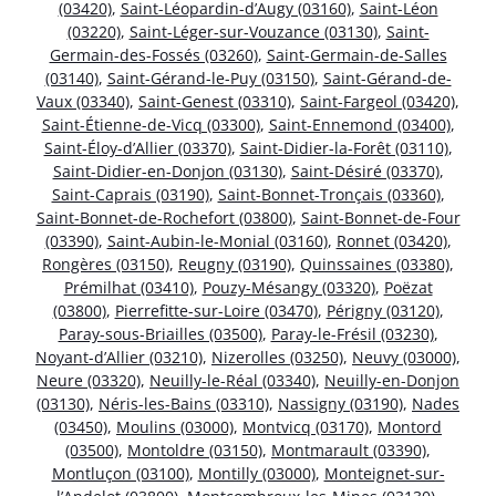
(03420)
,
Saint-Léopardin-d’Augy (03160)
,
Saint-Léon
(03220)
,
Saint-Léger-sur-Vouzance (03130)
,
Saint-
Germain-des-Fossés (03260)
,
Saint-Germain-de-Salles
(03140)
,
Saint-Gérand-le-Puy (03150)
,
Saint-Gérand-de-
Vaux (03340)
,
Saint-Genest (03310)
,
Saint-Fargeol (03420)
,
Saint-Étienne-de-Vicq (03300)
,
Saint-Ennemond (03400)
,
Saint-Éloy-d’Allier (03370)
,
Saint-Didier-la-Forêt (03110)
,
Saint-Didier-en-Donjon (03130)
,
Saint-Désiré (03370)
,
Saint-Caprais (03190)
,
Saint-Bonnet-Tronçais (03360)
,
Saint-Bonnet-de-Rochefort (03800)
,
Saint-Bonnet-de-Four
(03390)
,
Saint-Aubin-le-Monial (03160)
,
Ronnet (03420)
,
Rongères (03150)
,
Reugny (03190)
,
Quinssaines (03380)
,
Prémilhat (03410)
,
Pouzy-Mésangy (03320)
,
Poëzat
(03800)
,
Pierrefitte-sur-Loire (03470)
,
Périgny (03120)
,
Paray-sous-Briailles (03500)
,
Paray-le-Frésil (03230)
,
Noyant-d’Allier (03210)
,
Nizerolles (03250)
,
Neuvy (03000)
,
Neure (03320)
,
Neuilly-le-Réal (03340)
,
Neuilly-en-Donjon
(03130)
,
Néris-les-Bains (03310)
,
Nassigny (03190)
,
Nades
(03450)
,
Moulins (03000)
,
Montvicq (03170)
,
Montord
(03500)
,
Montoldre (03150)
,
Montmarault (03390)
,
Montluçon (03100)
,
Montilly (03000)
,
Monteignet-sur-