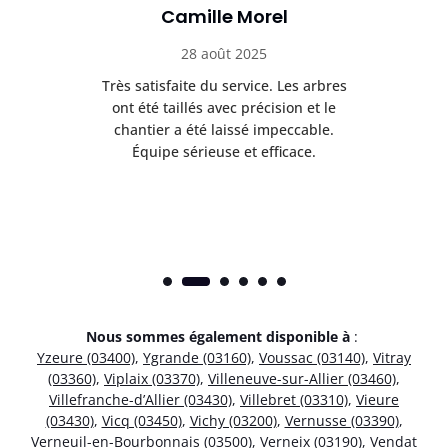
Camille Morel
28 août 2025
Très satisfaite du service. Les arbres
E
 mes
ont été taillés avec précision et le
dan
risé
chantier a été laissé impeccable.
donn
Équipe sérieuse et efficace.
Nous sommes également disponible à
:
Yzeure (03400)
,
Ygrande (03160)
,
Voussac (03140)
,
Vitray
(03360)
,
Viplaix (03370)
,
Villeneuve-sur-Allier (03460)
,
Villefranche-d’Allier (03430)
,
Villebret (03310)
,
Vieure
(03430)
,
Vicq (03450)
,
Vichy (03200)
,
Vernusse (03390)
,
Verneuil-en-Bourbonnais (03500)
,
Verneix (03190)
,
Vendat