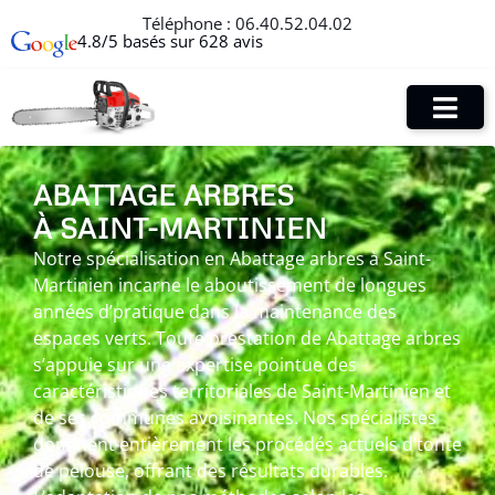
Téléphone :
06.40.52.04.02
4.8/5 basés sur 628 avis
ABATTAGE ARBRES
À SAINT-MARTINIEN
Notre spécialisation en Abattage arbres à Saint-
Martinien incarne le aboutissement de longues
années d’pratique dans la maintenance des
espaces verts. Toute prestation de Abattage arbres
s’appuie sur une expertise pointue des
caractéristiques territoriales de Saint-Martinien et
de ses communes avoisinantes. Nos spécialistes
dominent entièrement les procédés actuels d’tonte
de pelouse, offrant des résultats durables.