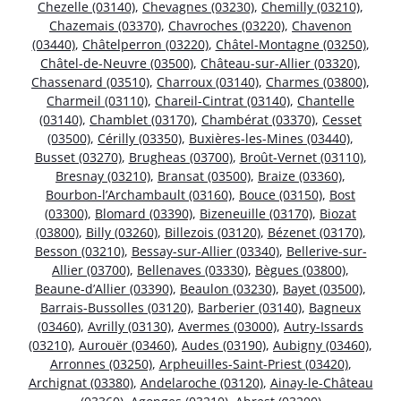
Chezelle (03140)
,
Chevagnes (03230)
,
Chemilly (03210)
,
Chazemais (03370)
,
Chavroches (03220)
,
Chavenon
(03440)
,
Châtelperron (03220)
,
Châtel-Montagne (03250)
,
Châtel-de-Neuvre (03500)
,
Château-sur-Allier (03320)
,
Chassenard (03510)
,
Charroux (03140)
,
Charmes (03800)
,
Charmeil (03110)
,
Chareil-Cintrat (03140)
,
Chantelle
(03140)
,
Chamblet (03170)
,
Chambérat (03370)
,
Cesset
(03500)
,
Cérilly (03350)
,
Buxières-les-Mines (03440)
,
Busset (03270)
,
Brugheas (03700)
,
Broût-Vernet (03110)
,
Bresnay (03210)
,
Bransat (03500)
,
Braize (03360)
,
Bourbon-l’Archambault (03160)
,
Bouce (03150)
,
Bost
(03300)
,
Blomard (03390)
,
Bizeneuille (03170)
,
Biozat
(03800)
,
Billy (03260)
,
Billezois (03120)
,
Bézenet (03170)
,
Besson (03210)
,
Bessay-sur-Allier (03340)
,
Bellerive-sur-
Allier (03700)
,
Bellenaves (03330)
,
Bègues (03800)
,
Beaune-d’Allier (03390)
,
Beaulon (03230)
,
Bayet (03500)
,
Barrais-Bussolles (03120)
,
Barberier (03140)
,
Bagneux
(03460)
,
Avrilly (03130)
,
Avermes (03000)
,
Autry-Issards
(03210)
,
Aurouër (03460)
,
Audes (03190)
,
Aubigny (03460)
,
Arronnes (03250)
,
Arpheuilles-Saint-Priest (03420)
,
Archignat (03380)
,
Andelaroche (03120)
,
Ainay-le-Château