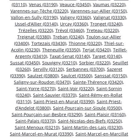
(03110)
,
Venas (03190)
,
Veauce (03450)
,
Vaumas (03220)
,
Varennes-sur-Tèche (03220)
,
Varennes-sur-Allier (03150)
,
Vallon-en-Sully (03190)
,
Valigny (03360)
,
Valignat (03330)
,
Ussel-d’Allier (03140)
,
Urçay (03360)
,
Tronget (03240)
,
Trézelles (03220)
,
Trévol (03460)
,
Treteau (03220)
,
Treignat (03380)
,
Treban (03240)
,
Toulon-sur-Allier
(03400)
,
Tortezais (03430)
,
Thionne (03220)
,
Thiel-sur-
Acolin (03230)
,
Theneuille (03350)
,
Terjat (03420)
,
Teillet-
Argenty (03410)
,
Taxat-Senat (03140)
,
Target (03140)
,
Sussat (03450)
,
Souvigny (03210)
,
Sorbier (03220)
,
Seuillet
(03260)
,
Servilly (03120)
,
Serbannes (03700)
,
Sazeret
(03390)
,
Saulzet (03800)
,
Saulcet (03500)
,
Sanssat (03150)
,
Saligny-sur-Roudon (03470)
,
Sainte-Thérence (03420)
,
Saint-Yorre (03270)
,
Saint-Voir (03220)
,
Saint-Sornin
(03240)
,
Saint-Sauvier (03370)
,
Saint-Rémy-en-Rollat
(03110)
,
Saint-Priest-en-Murat (03390)
,
Saint-Priest-
d’Andelot (03800)
,
Saint-Pourçain-sur-Sioule (03500)
,
Saint-Pourçain-sur-Besbre (03290)
,
Saint-Plaisir (03160)
,
Saint-Palais (03370)
,
Saint-Nicolas-des-Biefs (03250)
,
Saint-Menoux (03210)
,
Saint-Martin-des-Lais (03230)
,
Saint-Marcel-en-Murat (03390)
,
Saint-Marcel-en-Marcillat