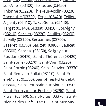
sur-Allier (03400)
,
Tortezais (03430)
,
Thionne (03220)
,
Thiel-sur-Acolin (03230)
,
Theneuille (03350)
,
Terjat (03420)
,
Teillet-
Argenty (03410)
,
Taxat-Senat (03140)
,
Target (03140)
,
Sussat (03450)
,
Souvigny
(03210)
,
Sorbier (03220)
,
Seuillet (03260)
,
Servilly (03120)
,
Serbannes (03700)
,
Sazeret (03390)
,
Saulzet (03800)
,
Saulcet
(03500)
,
Sanssat (03150)
,
Saligny-sur-
Roudon (03470)
,
Sainte-Thérence (03420)
,
Saint-Yorre (03270)
,
Saint-Voir (03220)
,
Saint-Sornin (03240)
,
Saint-Sauvier (03370)
,
Saint-Rémy-en-Rollat (03110)
,
Saint-Priest-
en-Murat (03390)
,
Saint-Priest-d’Andelot
(03800)
,
Saint-Pourçain-sur-Sioule (03500)
,
Saint-Pourçain-sur-Besbre (03290)
,
Saint-
Plaisir (03160)
,
Saint-Palais (03370)
,
Saint-
Nicolas-des-Biefs (03250)
,
Saint-Menoux