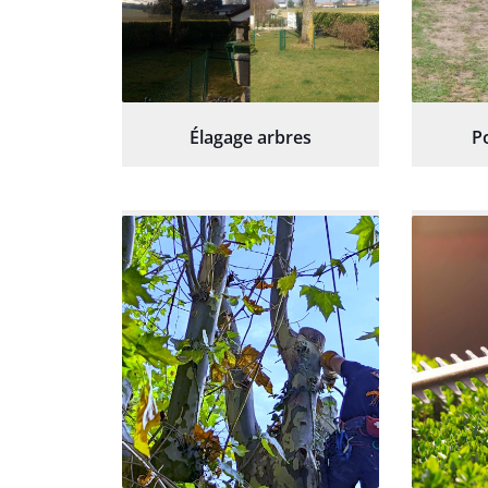
Élagage arbres
P