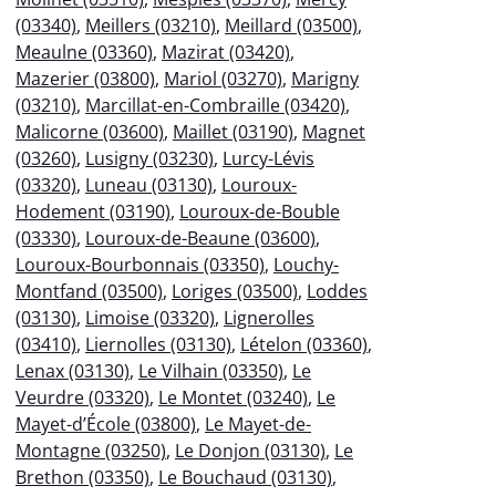
(03340)
,
Meillers (03210)
,
Meillard (03500)
,
Meaulne (03360)
,
Mazirat (03420)
,
Mazerier (03800)
,
Mariol (03270)
,
Marigny
(03210)
,
Marcillat-en-Combraille (03420)
,
Malicorne (03600)
,
Maillet (03190)
,
Magnet
(03260)
,
Lusigny (03230)
,
Lurcy-Lévis
(03320)
,
Luneau (03130)
,
Louroux-
Hodement (03190)
,
Louroux-de-Bouble
(03330)
,
Louroux-de-Beaune (03600)
,
Louroux-Bourbonnais (03350)
,
Louchy-
Montfand (03500)
,
Loriges (03500)
,
Loddes
(03130)
,
Limoise (03320)
,
Lignerolles
(03410)
,
Liernolles (03130)
,
Lételon (03360)
,
Lenax (03130)
,
Le Vilhain (03350)
,
Le
Veurdre (03320)
,
Le Montet (03240)
,
Le
Mayet-d’École (03800)
,
Le Mayet-de-
Montagne (03250)
,
Le Donjon (03130)
,
Le
Brethon (03350)
,
Le Bouchaud (03130)
,