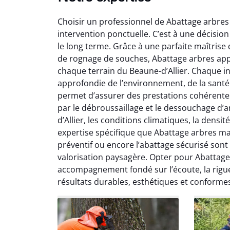
Choisir un professionnel de Abattage arbres 
intervention ponctuelle. C’est à une décision
le long terme. Grâce à une parfaite maîtrise
de rognage de souches, Abattage arbres ap
chaque terrain du Beaune-d’Allier. Chaque i
approfondie de l’environnement, de la santé 
So
permet d’assurer des prestations cohérentes al
par le débroussaillage et le dessouchage d’a
0
d’Allier, les conditions climatiques, la densi
Servic
expertise spécifique que Abattage arbres maî
début à 
préventif ou encore l’abattage sécurisé sont
été par
valorisation paysagère. Opter pour Abattage a
et l
accompagnement fondé sur l’écoute, la rigueu
interven
résultats durables, esthétiques et conformes
Je rec