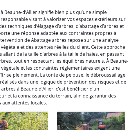
à Beaune-d’Allier signifie bien plus qu’une simple
 responsable visant à valoriser vos espaces extérieurs sur
 des techniques d’élagage d’arbres, d’abattage d’arbres et
porte une réponse adaptée aux contraintes propres à
ntervention de Abattage arbres repose sur une analyse
végétale et des attentes réelles du client. Cette approche
raya Benali
Léandro Vasseur
lant de la taille d’arbres à la taille de haies, en passant
rbres, tout en respectant les équilibres naturels. À Beaune-
7 février 2026
12 juillet 2025
té végétale et les contraintes réglementaires exigent une
e irréprochable du
Intervention rapide et très
trise pleinement. La tonte de pelouse, le débroussaillage
la fin. Les arbres ont
professionnelle pour
 réalisés dans une logique de prévention des risques et de
faitement entretenus
l’élagage de mes arbres. Le
rbres à Beaune-d’Allier, c’est bénéficier d’un
e nettoyage après
travail est propre, sécurisé et
r et la connaissance du terrain, afin de garantir des
tion est impeccable.
parfaitement réalisé. Je
 aux attentes locales.
ommande vivement.
recommande sans hésiter.