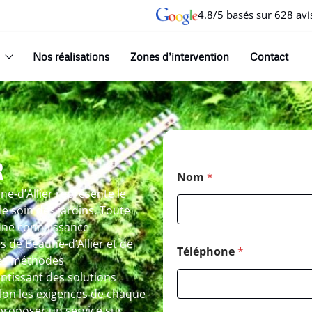
4.8/5 basés sur 628 avi
Nos réalisations
Zones d’intervention
Contact
R
Nom
*
ne-d’Allier représente le
e soin des jardins. Toute
 une connaissance
s de Beaune-d’Allier et de
Téléphone
*
les méthodes
tissant des solutions
lon les exigences de chaque
proposer un service sur