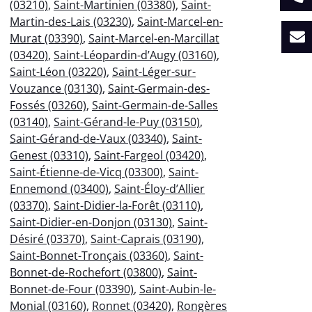
(03210)
,
Saint-Martinien (03380)
,
Saint-
Martin-des-Lais (03230)
,
Saint-Marcel-en-
Murat (03390)
,
Saint-Marcel-en-Marcillat
(03420)
,
Saint-Léopardin-d’Augy (03160)
,
Saint-Léon (03220)
,
Saint-Léger-sur-
Vouzance (03130)
,
Saint-Germain-des-
Fossés (03260)
,
Saint-Germain-de-Salles
(03140)
,
Saint-Gérand-le-Puy (03150)
,
Saint-Gérand-de-Vaux (03340)
,
Saint-
Genest (03310)
,
Saint-Fargeol (03420)
,
Saint-Étienne-de-Vicq (03300)
,
Saint-
Ennemond (03400)
,
Saint-Éloy-d’Allier
(03370)
,
Saint-Didier-la-Forêt (03110)
,
Saint-Didier-en-Donjon (03130)
,
Saint-
Désiré (03370)
,
Saint-Caprais (03190)
,
Saint-Bonnet-Tronçais (03360)
,
Saint-
Bonnet-de-Rochefort (03800)
,
Saint-
Bonnet-de-Four (03390)
,
Saint-Aubin-le-
Monial (03160)
,
Ronnet (03420)
,
Rongères