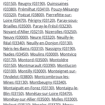
(03150)
,
Reugny (03190)
,
Quinssaines
(03380)
,
Prémilhat (03410)
,
Pouzy-Mésangy
(03320)
,
Poëzat (03800)
,
Pierrefitte-sur-
Loire (03470)
,
Périgny (03120)
,
Paray-sous-
Briailles (03500)
,
Paray-le-Frésil (03230)
,
Noyant-d’Allier (03210)
,
Nizerolles (03250)
,
Neuvy (03000)
,
Neure (03320)
,
Neuilly-le-
Réal (03340)
,
Neuilly-en-Donjon (03130)
,
Néris-les-Bains (03310)
,
Nassigny (03190)
,
Nades (03450)
,
Moulins (03000)
,
Montvicq
(03170)
,
Montord (03500)
,
Montoldre
(03150)
,
Montmarault (03390)
,
Montluçon
(03100)
,
Montilly (03000)
,
Monteignet-sur-
l’Andelot (03800)
,
Montcombroux-les-
Mines (03130)
,
Montbeugny (03340)
,
Montaiguët-en-Forez (03130)
,
Montaigu-le-
Blin (03150)
,
Monétay-sur-Loire (03470)
,
Monétay-sur-Allier (03500)
,
Molles (03300)
,
Molinet (03510)
,
Mesples (03370)
,
Mercy