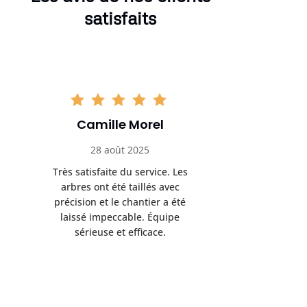
satisfaits
Camille Morel
Yan
28 août 2025
15 se
Très satisfaite du service. Les
Excellent t
arbres ont été taillés avec
réalisé 
précision et le chantier a été
annoncés
laissé impeccable. Équipe
donnés étai
sérieuse et efficace.
le résul