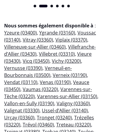
Nous sommes également disponible à
:
Yzeure (03400)
,
Ygrande (03160)
,
Voussac
(03140)
,
Vitray (03360)
,
Viplaix (03370)
,
Villeneuve-sur-Allier (03460)
,
Villefranche-
d’Allier (03430)
,
Villebret (03310)
,
Vieure
(03430)
,
Vicq (03450)
,
Vichy (03200)
,
Vernusse (03390)
,
Verneuil-en-
Bourbonnais (03500)
,
Verneix (03190)
,
Vendat (03110)
,
Venas (03190)
,
Veauce
(03450)
,
Vaumas (03220)
,
Varennes-sur-
Tèche (03220)
,
Varennes-sur-Allier (03150)
,
Vallon-en-Sully (03190)
,
Valigny (03360)
,
Valignat (03330)
,
Ussel-d’Allier (03140)
,
Urçay (03360)
,
Tronget (03240)
,
Trézelles
(03220)
,
Trévol (03460)
,
Treteau (03220)
,
Treignat (03380)
,
Treban (03240)
,
Toulon-