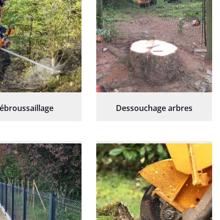
ébroussaillage
Dessouchage arbres