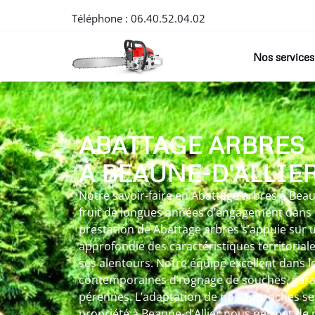
Téléphone :
06.40.52.04.02
Nos services
ABATTAGE ARBRES
À BEAUNE-D'ALLIE
Notre savoir-faire en Abattage arbres à Beau
fruit de longues années d’engagement dans l
prestation de Abattage arbres s’appuie sur
approfondie des caractéristiques territoriale
ses alentours. Notre équipe excellent dans 
contemporaines d’rognage de souches, garan
pérennes. L’adaptation de nos approches se
propriété à Beaune-d’Allier nous permet de 