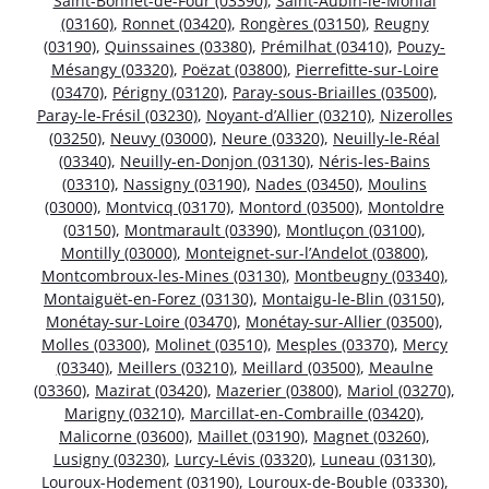
Saint-Bonnet-de-Four (03390)
,
Saint-Aubin-le-Monial
(03160)
,
Ronnet (03420)
,
Rongères (03150)
,
Reugny
(03190)
,
Quinssaines (03380)
,
Prémilhat (03410)
,
Pouzy-
Mésangy (03320)
,
Poëzat (03800)
,
Pierrefitte-sur-Loire
(03470)
,
Périgny (03120)
,
Paray-sous-Briailles (03500)
,
Paray-le-Frésil (03230)
,
Noyant-d’Allier (03210)
,
Nizerolles
(03250)
,
Neuvy (03000)
,
Neure (03320)
,
Neuilly-le-Réal
(03340)
,
Neuilly-en-Donjon (03130)
,
Néris-les-Bains
(03310)
,
Nassigny (03190)
,
Nades (03450)
,
Moulins
(03000)
,
Montvicq (03170)
,
Montord (03500)
,
Montoldre
(03150)
,
Montmarault (03390)
,
Montluçon (03100)
,
Montilly (03000)
,
Monteignet-sur-l’Andelot (03800)
,
Montcombroux-les-Mines (03130)
,
Montbeugny (03340)
,
Montaiguët-en-Forez (03130)
,
Montaigu-le-Blin (03150)
,
Monétay-sur-Loire (03470)
,
Monétay-sur-Allier (03500)
,
Molles (03300)
,
Molinet (03510)
,
Mesples (03370)
,
Mercy
(03340)
,
Meillers (03210)
,
Meillard (03500)
,
Meaulne
(03360)
,
Mazirat (03420)
,
Mazerier (03800)
,
Mariol (03270)
,
Marigny (03210)
,
Marcillat-en-Combraille (03420)
,
Malicorne (03600)
,
Maillet (03190)
,
Magnet (03260)
,
Lusigny (03230)
,
Lurcy-Lévis (03320)
,
Luneau (03130)
,
Louroux-Hodement (03190)
,
Louroux-de-Bouble (03330)
,