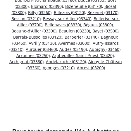
Bourbon-l’Archambault (03160)
,
Bouce (03150)
,
Bost
(03300)
,
Blomard (03390)
,
Bizeneuille (03170)
,
Biozat
(03800)
,
Billy (03260)
,
Billezois (03120)
,
Bézenet (03170)
,
Besson (03210)
,
Bessay-sur-Allier (03340)
,
Bellerive-sur-
Allier (03700)
,
Bellenaves (03330)
,
Bègues (03800)
,
Beaune-d’Allier (03390)
,
Beaulon (03230)
,
Bayet (03500)
,
Barrais-Bussolles (03120)
,
Barberier (03140)
,
Bagneux
(03460)
,
Avrilly (03130)
,
Avermes (03000)
,
Autry-Issards
(03210)
,
Aurouër (03460)
,
Audes (03190)
,
Aubigny (03460)
,
Arronnes (03250)
,
Arpheuilles-Saint-Priest (03420)
,
Archignat (03380)
,
Andelaroche (03120)
,
Ainay-le-Château
(03360)
,
Agonges (03210)
,
Abrest (03200)