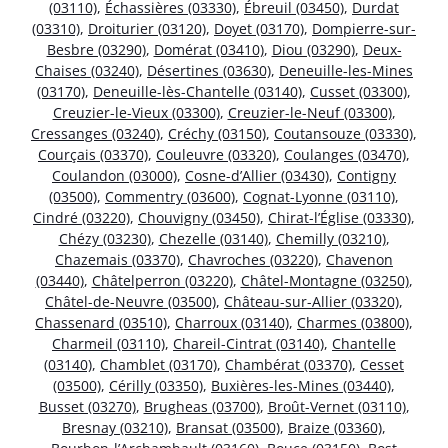
(03110)
,
Échassières (03330)
,
Ébreuil (03450)
,
Durdat
(03310)
,
Droiturier (03120)
,
Doyet (03170)
,
Dompierre-sur-
Besbre (03290)
,
Domérat (03410)
,
Diou (03290)
,
Deux-
Chaises (03240)
,
Désertines (03630)
,
Deneuille-les-Mines
(03170)
,
Deneuille-lès-Chantelle (03140)
,
Cusset (03300)
,
Creuzier-le-Vieux (03300)
,
Creuzier-le-Neuf (03300)
,
Cressanges (03240)
,
Créchy (03150)
,
Coutansouze (03330)
,
Courçais (03370)
,
Couleuvre (03320)
,
Coulanges (03470)
,
Coulandon (03000)
,
Cosne-d’Allier (03430)
,
Contigny
(03500)
,
Commentry (03600)
,
Cognat-Lyonne (03110)
,
Cindré (03220)
,
Chouvigny (03450)
,
Chirat-l’Église (03330)
,
Chézy (03230)
,
Chezelle (03140)
,
Chemilly (03210)
,
Chazemais (03370)
,
Chavroches (03220)
,
Chavenon
(03440)
,
Châtelperron (03220)
,
Châtel-Montagne (03250)
,
Châtel-de-Neuvre (03500)
,
Château-sur-Allier (03320)
,
Chassenard (03510)
,
Charroux (03140)
,
Charmes (03800)
,
Charmeil (03110)
,
Chareil-Cintrat (03140)
,
Chantelle
(03140)
,
Chamblet (03170)
,
Chambérat (03370)
,
Cesset
(03500)
,
Cérilly (03350)
,
Buxières-les-Mines (03440)
,
Busset (03270)
,
Brugheas (03700)
,
Broût-Vernet (03110)
,
Bresnay (03210)
,
Bransat (03500)
,
Braize (03360)
,