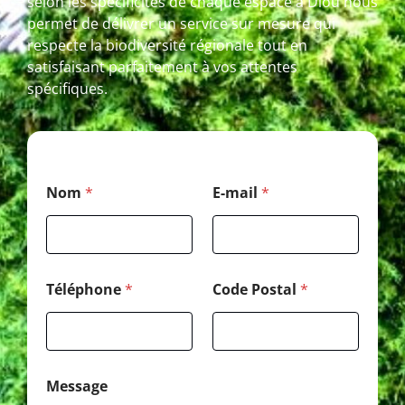
selon les spécificités de chaque espace à Diou nous
permet de délivrer un service sur mesure qui
respecte la biodiversité régionale tout en
satisfaisant parfaitement à vos attentes
spécifiques.
*
Nom
*
E-mail
*
*
*
Téléphone
*
Code Postal
*
Message