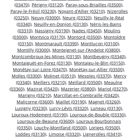
(03470)
,
Périgny (03120)
,
Paray-sous-Briailles (03500)
,
Paray-le-Frésil (03230)
,
Noyant-d’Allier (03210)
,
Nizerolles
(03250)
,
Neuvy (03000)
,
Neure (03320)
,
Neuilly-le-Réal
(03340)
,
Neuilly-en-Donjon (03130)
,
Néris-les-Bains
(03310)
,
Nassigny (03190)
,
Nades (03450)
,
Moulins
(03000)
,
Montvicq (03170)
,
Montord (03500)
,
Montoldre
(03150)
,
Montmarault (03390)
,
Montluçon (03100)
,
Montilly (03000)
,
Monteignet-sur-l’Andelot (03800)
,
Montcombroux-les-Mines (03130)
,
Montbeugny (03340)
,
Montaiguët-en-Forez (03130)
,
Montaigu-le-Blin (03150)
,
Monétay-sur-Loire (03470)
,
Monétay-sur-Allier (03500)
,
Molles (03300)
,
Molinet (03510)
,
Mesples (03370)
,
Mercy
(03340)
,
Meillers (03210)
,
Meillard (03500)
,
Meaulne
(03360)
,
Mazirat (03420)
,
Mazerier (03800)
,
Mariol (03270)
,
Marigny (03210)
,
Marcillat-en-Combraille (03420)
,
Malicorne (03600)
,
Maillet (03190)
,
Magnet (03260)
,
Lusigny (03230)
,
Lurcy-Lévis (03320)
,
Luneau (03130)
,
Louroux-Hodement (03190)
,
Louroux-de-Bouble (03330)
,
Louroux-de-Beaune (03600)
,
Louroux-Bourbonnais
(03350)
,
Louchy-Montfand (03500)
,
Loriges (03500)
,
Loddes (03130)
,
Limoise (03320)
,
Lignerolles (03410)
,