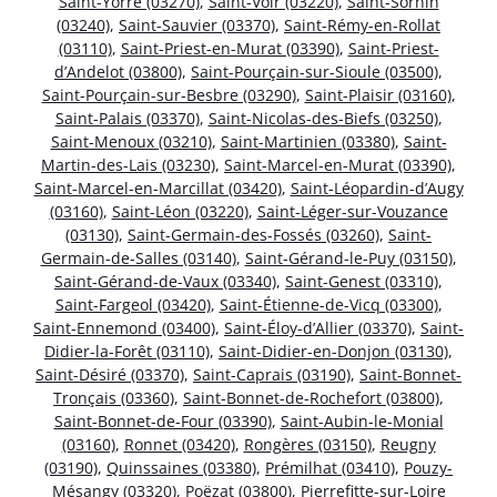
Saint-Yorre (03270)
,
Saint-Voir (03220)
,
Saint-Sornin
(03240)
,
Saint-Sauvier (03370)
,
Saint-Rémy-en-Rollat
(03110)
,
Saint-Priest-en-Murat (03390)
,
Saint-Priest-
d’Andelot (03800)
,
Saint-Pourçain-sur-Sioule (03500)
,
Saint-Pourçain-sur-Besbre (03290)
,
Saint-Plaisir (03160)
,
Saint-Palais (03370)
,
Saint-Nicolas-des-Biefs (03250)
,
Saint-Menoux (03210)
,
Saint-Martinien (03380)
,
Saint-
Martin-des-Lais (03230)
,
Saint-Marcel-en-Murat (03390)
,
Saint-Marcel-en-Marcillat (03420)
,
Saint-Léopardin-d’Augy
(03160)
,
Saint-Léon (03220)
,
Saint-Léger-sur-Vouzance
(03130)
,
Saint-Germain-des-Fossés (03260)
,
Saint-
Germain-de-Salles (03140)
,
Saint-Gérand-le-Puy (03150)
,
Saint-Gérand-de-Vaux (03340)
,
Saint-Genest (03310)
,
Saint-Fargeol (03420)
,
Saint-Étienne-de-Vicq (03300)
,
Saint-Ennemond (03400)
,
Saint-Éloy-d’Allier (03370)
,
Saint-
Didier-la-Forêt (03110)
,
Saint-Didier-en-Donjon (03130)
,
Saint-Désiré (03370)
,
Saint-Caprais (03190)
,
Saint-Bonnet-
Tronçais (03360)
,
Saint-Bonnet-de-Rochefort (03800)
,
Saint-Bonnet-de-Four (03390)
,
Saint-Aubin-le-Monial
(03160)
,
Ronnet (03420)
,
Rongères (03150)
,
Reugny
(03190)
,
Quinssaines (03380)
,
Prémilhat (03410)
,
Pouzy-
Mésangy (03320)
,
Poëzat (03800)
,
Pierrefitte-sur-Loire