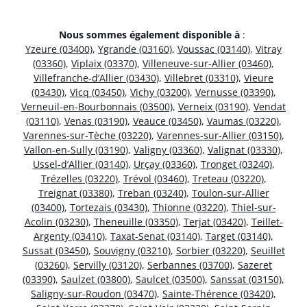
Nous sommes également disponible à
:
Yzeure (03400)
,
Ygrande (03160)
,
Voussac (03140)
,
Vitray
(03360)
,
Viplaix (03370)
,
Villeneuve-sur-Allier (03460)
,
Villefranche-d’Allier (03430)
,
Villebret (03310)
,
Vieure
(03430)
,
Vicq (03450)
,
Vichy (03200)
,
Vernusse (03390)
,
Verneuil-en-Bourbonnais (03500)
,
Verneix (03190)
,
Vendat
(03110)
,
Venas (03190)
,
Veauce (03450)
,
Vaumas (03220)
,
Varennes-sur-Tèche (03220)
,
Varennes-sur-Allier (03150)
,
Vallon-en-Sully (03190)
,
Valigny (03360)
,
Valignat (03330)
,
Ussel-d’Allier (03140)
,
Urçay (03360)
,
Tronget (03240)
,
Trézelles (03220)
,
Trévol (03460)
,
Treteau (03220)
,
Treignat (03380)
,
Treban (03240)
,
Toulon-sur-Allier
(03400)
,
Tortezais (03430)
,
Thionne (03220)
,
Thiel-sur-
Acolin (03230)
,
Theneuille (03350)
,
Terjat (03420)
,
Teillet-
Argenty (03410)
,
Taxat-Senat (03140)
,
Target (03140)
,
Sussat (03450)
,
Souvigny (03210)
,
Sorbier (03220)
,
Seuillet
(03260)
,
Servilly (03120)
,
Serbannes (03700)
,
Sazeret
(03390)
,
Saulzet (03800)
,
Saulcet (03500)
,
Sanssat (03150)
,
Saligny-sur-Roudon (03470)
,
Sainte-Thérence (03420)
,