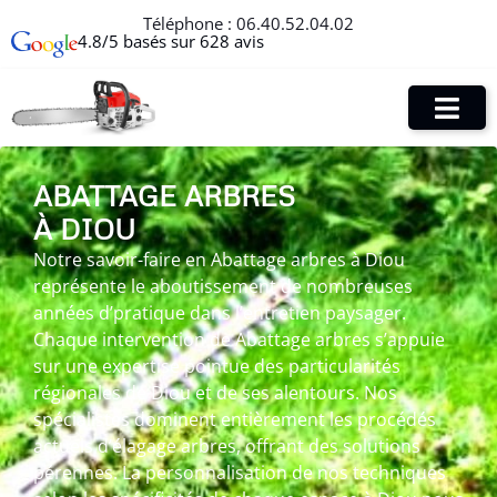
Téléphone :
06.40.52.04.02
4.8/5 basés sur 628 avis
ABATTAGE ARBRES
À DIOU
Notre savoir-faire en Abattage arbres à Diou
représente le aboutissement de nombreuses
années d’pratique dans l’entretien paysager.
Chaque intervention de Abattage arbres s’appuie
sur une expertise pointue des particularités
régionales de Diou et de ses alentours. Nos
spécialistes dominent entièrement les procédés
actuels d’élagage arbres, offrant des solutions
pérennes. La personnalisation de nos techniques