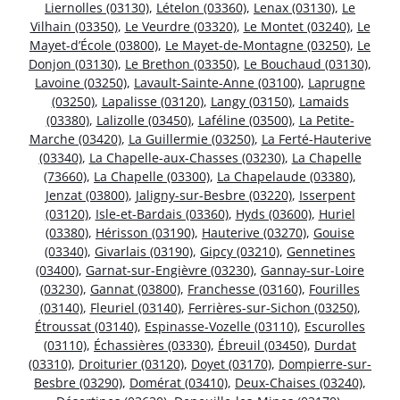
Liernolles (03130)
,
Lételon (03360)
,
Lenax (03130)
,
Le
Vilhain (03350)
,
Le Veurdre (03320)
,
Le Montet (03240)
,
Le
Mayet-d’École (03800)
,
Le Mayet-de-Montagne (03250)
,
Le
Donjon (03130)
,
Le Brethon (03350)
,
Le Bouchaud (03130)
,
Lavoine (03250)
,
Lavault-Sainte-Anne (03100)
,
Laprugne
(03250)
,
Lapalisse (03120)
,
Langy (03150)
,
Lamaids
(03380)
,
Lalizolle (03450)
,
Laféline (03500)
,
La Petite-
Marche (03420)
,
La Guillermie (03250)
,
La Ferté-Hauterive
(03340)
,
La Chapelle-aux-Chasses (03230)
,
La Chapelle
(73660)
,
La Chapelle (03300)
,
La Chapelaude (03380)
,
Jenzat (03800)
,
Jaligny-sur-Besbre (03220)
,
Isserpent
(03120)
,
Isle-et-Bardais (03360)
,
Hyds (03600)
,
Huriel
(03380)
,
Hérisson (03190)
,
Hauterive (03270)
,
Gouise
(03340)
,
Givarlais (03190)
,
Gipcy (03210)
,
Gennetines
(03400)
,
Garnat-sur-Engièvre (03230)
,
Gannay-sur-Loire
(03230)
,
Gannat (03800)
,
Franchesse (03160)
,
Fourilles
(03140)
,
Fleuriel (03140)
,
Ferrières-sur-Sichon (03250)
,
Étroussat (03140)
,
Espinasse-Vozelle (03110)
,
Escurolles
(03110)
,
Échassières (03330)
,
Ébreuil (03450)
,
Durdat
(03310)
,
Droiturier (03120)
,
Doyet (03170)
,
Dompierre-sur-
Besbre (03290)
,
Domérat (03410)
,
Deux-Chaises (03240)
,