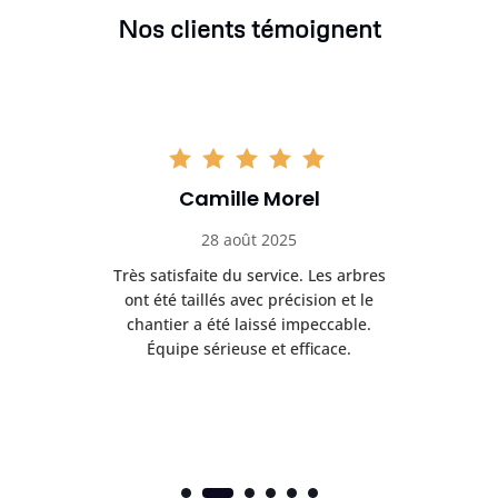
Nos clients témoignent
Camille Morel
28 août 2025
Très satisfaite du service. Les arbres
E
 mes
ont été taillés avec précision et le
dan
risé
chantier a été laissé impeccable.
donn
Équipe sérieuse et efficace.