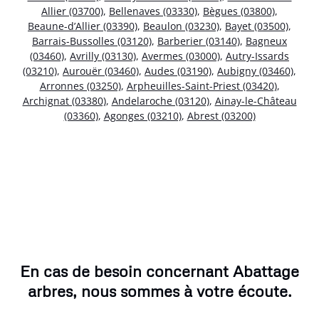
Allier (03700)
,
Bellenaves (03330)
,
Bègues (03800)
,
Beaune-d’Allier (03390)
,
Beaulon (03230)
,
Bayet (03500)
,
Barrais-Bussolles (03120)
,
Barberier (03140)
,
Bagneux
(03460)
,
Avrilly (03130)
,
Avermes (03000)
,
Autry-Issards
(03210)
,
Aurouër (03460)
,
Audes (03190)
,
Aubigny (03460)
,
Arronnes (03250)
,
Arpheuilles-Saint-Priest (03420)
,
Archignat (03380)
,
Andelaroche (03120)
,
Ainay-le-Château
(03360)
,
Agonges (03210)
,
Abrest (03200)
En cas de besoin concernant Abattage
arbres, nous sommes à votre écoute.