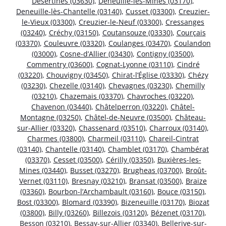
Désertines (03630)
,
Deneuille-les-Mines (03170)
,
Deneuille-lès-Chantelle (03140)
,
Cusset (03300)
,
Creuzier-
le-Vieux (03300)
,
Creuzier-le-Neuf (03300)
,
Cressanges
(03240)
,
Créchy (03150)
,
Coutansouze (03330)
,
Courçais
(03370)
,
Couleuvre (03320)
,
Coulanges (03470)
,
Coulandon
(03000)
,
Cosne-d’Allier (03430)
,
Contigny (03500)
,
Commentry (03600)
,
Cognat-Lyonne (03110)
,
Cindré
(03220)
,
Chouvigny (03450)
,
Chirat-l’Église (03330)
,
Chézy
(03230)
,
Chezelle (03140)
,
Chevagnes (03230)
,
Chemilly
(03210)
,
Chazemais (03370)
,
Chavroches (03220)
,
Chavenon (03440)
,
Châtelperron (03220)
,
Châtel-
Montagne (03250)
,
Châtel-de-Neuvre (03500)
,
Château-
sur-Allier (03320)
,
Chassenard (03510)
,
Charroux (03140)
,
Charmes (03800)
,
Charmeil (03110)
,
Chareil-Cintrat
(03140)
,
Chantelle (03140)
,
Chamblet (03170)
,
Chambérat
(03370)
,
Cesset (03500)
,
Cérilly (03350)
,
Buxières-les-
Mines (03440)
,
Busset (03270)
,
Brugheas (03700)
,
Broût-
Vernet (03110)
,
Bresnay (03210)
,
Bransat (03500)
,
Braize
(03360)
,
Bourbon-l’Archambault (03160)
,
Bouce (03150)
,
Bost (03300)
,
Blomard (03390)
,
Bizeneuille (03170)
,
Biozat
(03800)
,
Billy (03260)
,
Billezois (03120)
,
Bézenet (03170)
,
Besson (03210)
,
Bessay-sur-Allier (03340)
,
Bellerive-sur-