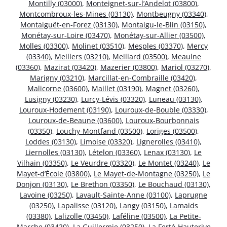
Montilly (03000)
,
Monteignet-sur-l’Andelot (03800)
,
Montcombroux-les-Mines (03130)
,
Montbeugny (03340)
,
Montaiguët-en-Forez (03130)
,
Montaigu-le-Blin (03150)
,
Monétay-sur-Loire (03470)
,
Monétay-sur-Allier (03500)
,
Molles (03300)
,
Molinet (03510)
,
Mesples (03370)
,
Mercy
(03340)
,
Meillers (03210)
,
Meillard (03500)
,
Meaulne
(03360)
,
Mazirat (03420)
,
Mazerier (03800)
,
Mariol (03270)
,
Marigny (03210)
,
Marcillat-en-Combraille (03420)
,
Malicorne (03600)
,
Maillet (03190)
,
Magnet (03260)
,
Lusigny (03230)
,
Lurcy-Lévis (03320)
,
Luneau (03130)
,
Louroux-Hodement (03190)
,
Louroux-de-Bouble (03330)
,
Louroux-de-Beaune (03600)
,
Louroux-Bourbonnais
(03350)
,
Louchy-Montfand (03500)
,
Loriges (03500)
,
Loddes (03130)
,
Limoise (03320)
,
Lignerolles (03410)
,
Liernolles (03130)
,
Lételon (03360)
,
Lenax (03130)
,
Le
Vilhain (03350)
,
Le Veurdre (03320)
,
Le Montet (03240)
,
Le
Mayet-d’École (03800)
,
Le Mayet-de-Montagne (03250)
,
Le
Donjon (03130)
,
Le Brethon (03350)
,
Le Bouchaud (03130)
,
Lavoine (03250)
,
Lavault-Sainte-Anne (03100)
,
Laprugne
(03250)
,
Lapalisse (03120)
,
Langy (03150)
,
Lamaids
(03380)
,
Lalizolle (03450)
,
Laféline (03500)
,
La Petite-
Marche (03420)
,
La Guillermie (03250)
,
La Ferté-Hauterive