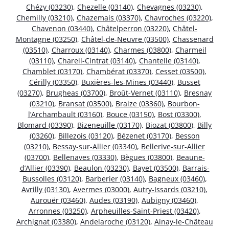
Chézy (03230)
,
Chezelle (03140)
,
Chevagnes (03230)
,
Chemilly (03210)
,
Chazemais (03370)
,
Chavroches (03220)
,
Chavenon (03440)
,
Châtelperron (03220)
,
Châtel-
Montagne (03250)
,
Châtel-de-Neuvre (03500)
,
Chassenard
(03510)
,
Charroux (03140)
,
Charmes (03800)
,
Charmeil
(03110)
,
Chareil-Cintrat (03140)
,
Chantelle (03140)
,
Chamblet (03170)
,
Chambérat (03370)
,
Cesset (03500)
,
Cérilly (03350)
,
Buxières-les-Mines (03440)
,
Busset
(03270)
,
Brugheas (03700)
,
Broût-Vernet (03110)
,
Bresnay
(03210)
,
Bransat (03500)
,
Braize (03360)
,
Bourbon-
l’Archambault (03160)
,
Bouce (03150)
,
Bost (03300)
,
Blomard (03390)
,
Bizeneuille (03170)
,
Biozat (03800)
,
Billy
(03260)
,
Billezois (03120)
,
Bézenet (03170)
,
Besson
(03210)
,
Bessay-sur-Allier (03340)
,
Bellerive-sur-Allier
(03700)
,
Bellenaves (03330)
,
Bègues (03800)
,
Beaune-
d’Allier (03390)
,
Beaulon (03230)
,
Bayet (03500)
,
Barrais-
Bussolles (03120)
,
Barberier (03140)
,
Bagneux (03460)
,
Avrilly (03130)
,
Avermes (03000)
,
Autry-Issards (03210)
,
Aurouër (03460)
,
Audes (03190)
,
Aubigny (03460)
,
Arronnes (03250)
,
Arpheuilles-Saint-Priest (03420)
,
Archignat (03380)
,
Andelaroche (03120)
,
Ainay-le-Château