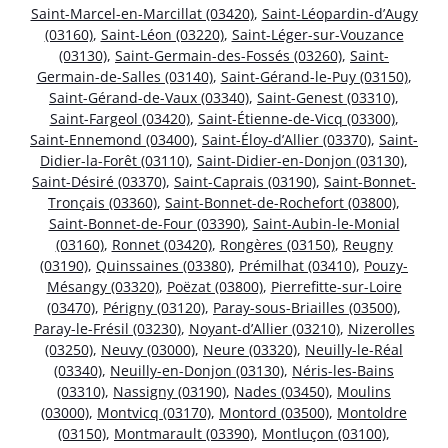
Saint-Marcel-en-Marcillat (03420)
,
Saint-Léopardin-d’Augy
(03160)
,
Saint-Léon (03220)
,
Saint-Léger-sur-Vouzance
(03130)
,
Saint-Germain-des-Fossés (03260)
,
Saint-
Germain-de-Salles (03140)
,
Saint-Gérand-le-Puy (03150)
,
Saint-Gérand-de-Vaux (03340)
,
Saint-Genest (03310)
,
Saint-Fargeol (03420)
,
Saint-Étienne-de-Vicq (03300)
,
Saint-Ennemond (03400)
,
Saint-Éloy-d’Allier (03370)
,
Saint-
Didier-la-Forêt (03110)
,
Saint-Didier-en-Donjon (03130)
,
Saint-Désiré (03370)
,
Saint-Caprais (03190)
,
Saint-Bonnet-
Tronçais (03360)
,
Saint-Bonnet-de-Rochefort (03800)
,
Saint-Bonnet-de-Four (03390)
,
Saint-Aubin-le-Monial
(03160)
,
Ronnet (03420)
,
Rongères (03150)
,
Reugny
(03190)
,
Quinssaines (03380)
,
Prémilhat (03410)
,
Pouzy-
Mésangy (03320)
,
Poëzat (03800)
,
Pierrefitte-sur-Loire
(03470)
,
Périgny (03120)
,
Paray-sous-Briailles (03500)
,
Paray-le-Frésil (03230)
,
Noyant-d’Allier (03210)
,
Nizerolles
(03250)
,
Neuvy (03000)
,
Neure (03320)
,
Neuilly-le-Réal
(03340)
,
Neuilly-en-Donjon (03130)
,
Néris-les-Bains
(03310)
,
Nassigny (03190)
,
Nades (03450)
,
Moulins
(03000)
,
Montvicq (03170)
,
Montord (03500)
,
Montoldre
(03150)
,
Montmarault (03390)
,
Montluçon (03100)
,