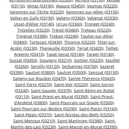
(03110)
,
Venas (03190)
,
Veauce (03450)
,
Vaumas (03220)
,
Varennes-sur-Tèche (03220)
,
Varennes-sur-Allier (03150)
,
Vallon-en-Sully (03190)
,
Valigny (03360)
,
Valignat (03330)
,
Ussel-d’Allier (03140)
,
Urçay (03360)
,
Tronget (03240)
,
Trézelles (03220)
,
Trévol (03460)
,
Treteau (03220)
,
Treignat (03380)
,
Treban (03240)
,
Toulon-sur-Allier
(03400)
,
Tortezais (03430)
,
Thionne (03220)
,
Thiel-sur-
Acolin (03230)
,
Theneuille (03350)
,
Terjat (03420)
,
Teillet-
Argenty (03410)
,
Taxat-Senat (03140)
,
Target (03140)
,
Sussat (03450)
,
Souvigny (03210)
,
Sorbier (03220)
,
Seuillet
(03260)
,
Servilly (03120)
,
Serbannes (03700)
,
Sazeret
(03390)
,
Saulzet (03800)
,
Saulcet (03500)
,
Sanssat (03150)
,
Saligny-sur-Roudon (03470)
,
Sainte-Thérence (03420)
,
Saint-Yorre (03270)
,
Saint-Voir (03220)
,
Saint-Sornin
(03240)
,
Saint-Sauvier (03370)
,
Saint-Rémy-en-Rollat
(03110)
,
Saint-Priest-en-Murat (03390)
,
Saint-Priest-
d’Andelot (03800)
,
Saint-Pourçain-sur-Sioule (03500)
,
Saint-Pourçain-sur-Besbre (03290)
,
Saint-Plaisir (03160)
,
Saint-Palais (03370)
,
Saint-Nicolas-des-Biefs (03250)
,
Saint-Menoux (03210)
,
Saint-Martinien (03380)
,
Saint-
Martin-des-Lais (03230)
,
Saint-Marcel-en-Murat (03390)
,