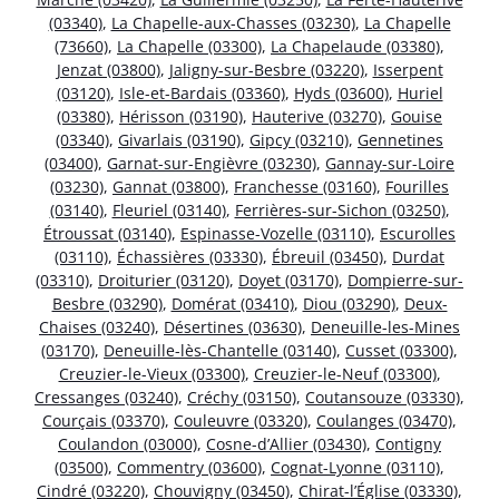
(03340)
,
La Chapelle-aux-Chasses (03230)
,
La Chapelle
(73660)
,
La Chapelle (03300)
,
La Chapelaude (03380)
,
Jenzat (03800)
,
Jaligny-sur-Besbre (03220)
,
Isserpent
(03120)
,
Isle-et-Bardais (03360)
,
Hyds (03600)
,
Huriel
(03380)
,
Hérisson (03190)
,
Hauterive (03270)
,
Gouise
(03340)
,
Givarlais (03190)
,
Gipcy (03210)
,
Gennetines
(03400)
,
Garnat-sur-Engièvre (03230)
,
Gannay-sur-Loire
(03230)
,
Gannat (03800)
,
Franchesse (03160)
,
Fourilles
(03140)
,
Fleuriel (03140)
,
Ferrières-sur-Sichon (03250)
,
Étroussat (03140)
,
Espinasse-Vozelle (03110)
,
Escurolles
(03110)
,
Échassières (03330)
,
Ébreuil (03450)
,
Durdat
(03310)
,
Droiturier (03120)
,
Doyet (03170)
,
Dompierre-sur-
Besbre (03290)
,
Domérat (03410)
,
Diou (03290)
,
Deux-
Chaises (03240)
,
Désertines (03630)
,
Deneuille-les-Mines
(03170)
,
Deneuille-lès-Chantelle (03140)
,
Cusset (03300)
,
Creuzier-le-Vieux (03300)
,
Creuzier-le-Neuf (03300)
,
Cressanges (03240)
,
Créchy (03150)
,
Coutansouze (03330)
,
Courçais (03370)
,
Couleuvre (03320)
,
Coulanges (03470)
,
Coulandon (03000)
,
Cosne-d’Allier (03430)
,
Contigny
(03500)
,
Commentry (03600)
,
Cognat-Lyonne (03110)
,
Cindré (03220)
,
Chouvigny (03450)
,
Chirat-l’Église (03330)
,