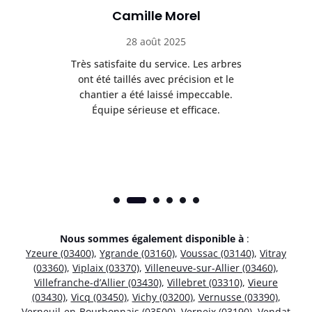
Camille Morel
28 août 2025
Très satisfaite du service. Les arbres
E
 mes
ont été taillés avec précision et le
dan
risé
chantier a été laissé impeccable.
donn
Équipe sérieuse et efficace.
Nous sommes également disponible à
:
Yzeure (03400)
,
Ygrande (03160)
,
Voussac (03140)
,
Vitray
(03360)
,
Viplaix (03370)
,
Villeneuve-sur-Allier (03460)
,
Villefranche-d’Allier (03430)
,
Villebret (03310)
,
Vieure
(03430)
,
Vicq (03450)
,
Vichy (03200)
,
Vernusse (03390)
,
Verneuil-en-Bourbonnais (03500)
,
Verneix (03190)
,
Vendat