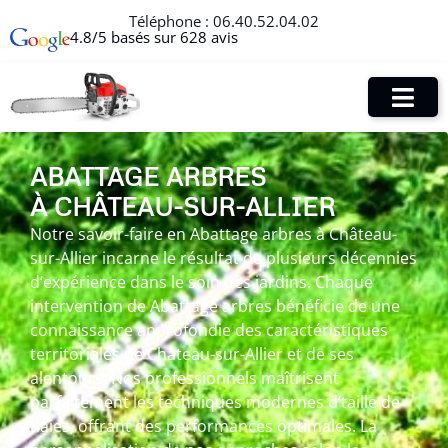
Téléphone :
06.40.52.04.02
4.8/5 basés sur 628 avis
ABATTAGE ARBRES
À CHÂTEAU-SUR-ALLIER
Notre savoir-faire en Abattage arbres à Château-
sur-Allier incarne le résultat de plusieurs décennies
d’expérience dans le soin des jardins. Chaque
intervention de Abattage arbres bénéficie de une
connaissance approfondie des caractéristiques
territoriales de Château-sur-Allier et de ses
alentours. Nos professionnels maîtrisent
parfaitement les techniques modernes d’taille de
haies, offrant des performances optimales. La