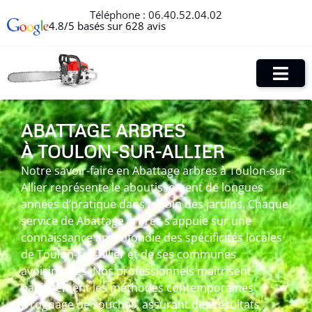
Téléphone :
06.40.52.04.02
4.8/5 basés sur 628 avis
ABATTAGE ARBRES
À TOULON-SUR-ALLIER
Notre savoir-faire en Abattage arbres à Toulon-sur-
Allier représente le aboutissement de longues
années d’pratique dans le soin des jardins. Chaque
service de Abattage arbres s’appuie sur une
connaissance approfondie des spécificités locales
de Toulon-sur-Allier et de ses communes
avoisinantes. Nos professionnels maîtrisent
parfaitement les méthodes contemporaines
d’rognage de souches, assurant des résultats