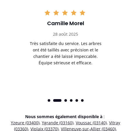
Camille Morel
28 août 2025
Très satisfaite du service. Les arbres
E
 mes
ont été taillés avec précision et le
dan
risé
chantier a été laissé impeccable.
donn
Équipe sérieuse et efficace.
Nous sommes également disponible à
:
Yzeure (03400)
,
Ygrande (03160)
,
Voussac (03140)
,
Vitray
(03360)
,
Viplaix (03370)
,
Villeneuve-sur-Allier (03460)
,