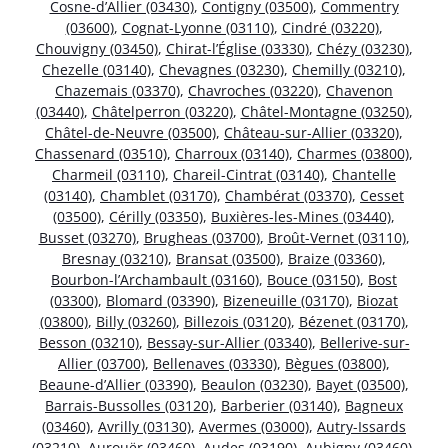
Cosne-d’Allier (03430)
,
Contigny (03500)
,
Commentry
(03600)
,
Cognat-Lyonne (03110)
,
Cindré (03220)
,
Chouvigny (03450)
,
Chirat-l’Église (03330)
,
Chézy (03230)
,
Chezelle (03140)
,
Chevagnes (03230)
,
Chemilly (03210)
,
Chazemais (03370)
,
Chavroches (03220)
,
Chavenon
(03440)
,
Châtelperron (03220)
,
Châtel-Montagne (03250)
,
Châtel-de-Neuvre (03500)
,
Château-sur-Allier (03320)
,
Chassenard (03510)
,
Charroux (03140)
,
Charmes (03800)
,
Charmeil (03110)
,
Chareil-Cintrat (03140)
,
Chantelle
(03140)
,
Chamblet (03170)
,
Chambérat (03370)
,
Cesset
(03500)
,
Cérilly (03350)
,
Buxières-les-Mines (03440)
,
Busset (03270)
,
Brugheas (03700)
,
Broût-Vernet (03110)
,
Bresnay (03210)
,
Bransat (03500)
,
Braize (03360)
,
Bourbon-l’Archambault (03160)
,
Bouce (03150)
,
Bost
(03300)
,
Blomard (03390)
,
Bizeneuille (03170)
,
Biozat
(03800)
,
Billy (03260)
,
Billezois (03120)
,
Bézenet (03170)
,
Besson (03210)
,
Bessay-sur-Allier (03340)
,
Bellerive-sur-
Allier (03700)
,
Bellenaves (03330)
,
Bègues (03800)
,
Beaune-d’Allier (03390)
,
Beaulon (03230)
,
Bayet (03500)
,
Barrais-Bussolles (03120)
,
Barberier (03140)
,
Bagneux
(03460)
,
Avrilly (03130)
,
Avermes (03000)
,
Autry-Issards
(03210)
,
Aurouër (03460)
,
Audes (03190)
,
Aubigny (03460)
,