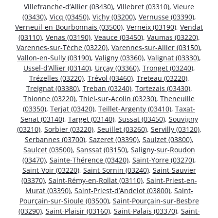
Villefranche-d’Allier (03430)
,
Villebret (03310)
,
Vieure
(03430)
,
Vicq (03450)
,
Vichy (03200)
,
Vernusse (03390)
,
Verneuil-en-Bourbonnais (03500)
,
Verneix (03190)
,
Vendat
(03110)
,
Venas (03190)
,
Veauce (03450)
,
Vaumas (03220)
,
Varennes-sur-Tèche (03220)
,
Varennes-sur-Allier (03150)
,
Vallon-en-Sully (03190)
,
Valigny (03360)
,
Valignat (03330)
,
Ussel-d’Allier (03140)
,
Urçay (03360)
,
Tronget (03240)
,
Trézelles (03220)
,
Trévol (03460)
,
Treteau (03220)
,
Treignat (03380)
,
Treban (03240)
,
Tortezais (03430)
,
Thionne (03220)
,
Thiel-sur-Acolin (03230)
,
Theneuille
(03350)
,
Terjat (03420)
,
Teillet-Argenty (03410)
,
Taxat-
Senat (03140)
,
Target (03140)
,
Sussat (03450)
,
Souvigny
(03210)
,
Sorbier (03220)
,
Seuillet (03260)
,
Servilly (03120)
,
Serbannes (03700)
,
Sazeret (03390)
,
Saulzet (03800)
,
Saulcet (03500)
,
Sanssat (03150)
,
Saligny-sur-Roudon
(03470)
,
Sainte-Thérence (03420)
,
Saint-Yorre (03270)
,
Saint-Voir (03220)
,
Saint-Sornin (03240)
,
Saint-Sauvier
(03370)
,
Saint-Rémy-en-Rollat (03110)
,
Saint-Priest-en-
Murat (03390)
,
Saint-Priest-d’Andelot (03800)
,
Saint-
Pourçain-sur-Sioule (03500)
,
Saint-Pourçain-sur-Besbre
(03290)
,
Saint-Plaisir (03160)
,
Saint-Palais (03370)
,
Saint-