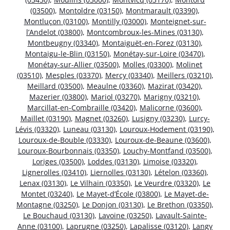
(03500)
,
Montoldre (03150)
,
Montmarault (03390)
,
Montluçon (03100)
,
Montilly (03000)
,
Monteignet-sur-
l’Andelot (03800)
,
Montcombroux-les-Mines (03130)
,
Montbeugny (03340)
,
Montaiguët-en-Forez (03130)
,
Montaigu-le-Blin (03150)
,
Monétay-sur-Loire (03470)
,
Monétay-sur-Allier (03500)
,
Molles (03300)
,
Molinet
(03510)
,
Mesples (03370)
,
Mercy (03340)
,
Meillers (03210)
,
Meillard (03500)
,
Meaulne (03360)
,
Mazirat (03420)
,
Mazerier (03800)
,
Mariol (03270)
,
Marigny (03210)
,
Marcillat-en-Combraille (03420)
,
Malicorne (03600)
,
Maillet (03190)
,
Magnet (03260)
,
Lusigny (03230)
,
Lurcy-
Lévis (03320)
,
Luneau (03130)
,
Louroux-Hodement (03190)
,
Louroux-de-Bouble (03330)
,
Louroux-de-Beaune (03600)
,
Louroux-Bourbonnais (03350)
,
Louchy-Montfand (03500)
,
Loriges (03500)
,
Loddes (03130)
,
Limoise (03320)
,
Lignerolles (03410)
,
Liernolles (03130)
,
Lételon (03360)
,
Lenax (03130)
,
Le Vilhain (03350)
,
Le Veurdre (03320)
,
Le
Montet (03240)
,
Le Mayet-d’École (03800)
,
Le Mayet-de-
Montagne (03250)
,
Le Donjon (03130)
,
Le Brethon (03350)
,
Le Bouchaud (03130)
,
Lavoine (03250)
,
Lavault-Sainte-
Anne (03100)
,
Laprugne (03250)
,
Lapalisse (03120)
,
Langy