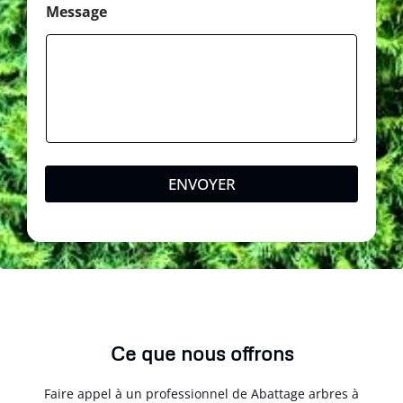
t
Message
a
l
E
-
m
a
i
l
ENVOYER
Ce que nous offrons
Faire appel à un professionnel de Abattage arbres à