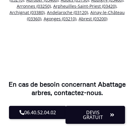
Arronnes (03250)
,
Arpheuilles-Saint-Priest (03420)
,
Archignat (03380)
,
Andelaroche (03120)
,
Ainay-le-Château
(03360)
,
Agonges (03210)
,
Abrest (03200)
En cas de besoin concernant Abattage
arbres, contactez-nous.
06.40.52.04.02
DEVIS
GRATUIT