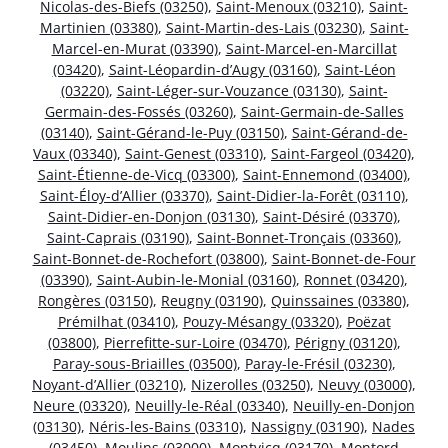
Nicolas-des-Biefs (03250)
,
Saint-Menoux (03210)
,
Saint-
Martinien (03380)
,
Saint-Martin-des-Lais (03230)
,
Saint-
Marcel-en-Murat (03390)
,
Saint-Marcel-en-Marcillat
(03420)
,
Saint-Léopardin-d’Augy (03160)
,
Saint-Léon
(03220)
,
Saint-Léger-sur-Vouzance (03130)
,
Saint-
Germain-des-Fossés (03260)
,
Saint-Germain-de-Salles
(03140)
,
Saint-Gérand-le-Puy (03150)
,
Saint-Gérand-de-
Vaux (03340)
,
Saint-Genest (03310)
,
Saint-Fargeol (03420)
,
Saint-Étienne-de-Vicq (03300)
,
Saint-Ennemond (03400)
,
Saint-Éloy-d’Allier (03370)
,
Saint-Didier-la-Forêt (03110)
,
Saint-Didier-en-Donjon (03130)
,
Saint-Désiré (03370)
,
Saint-Caprais (03190)
,
Saint-Bonnet-Tronçais (03360)
,
Saint-Bonnet-de-Rochefort (03800)
,
Saint-Bonnet-de-Four
(03390)
,
Saint-Aubin-le-Monial (03160)
,
Ronnet (03420)
,
Rongères (03150)
,
Reugny (03190)
,
Quinssaines (03380)
,
Prémilhat (03410)
,
Pouzy-Mésangy (03320)
,
Poëzat
(03800)
,
Pierrefitte-sur-Loire (03470)
,
Périgny (03120)
,
Paray-sous-Briailles (03500)
,
Paray-le-Frésil (03230)
,
Noyant-d’Allier (03210)
,
Nizerolles (03250)
,
Neuvy (03000)
,
Neure (03320)
,
Neuilly-le-Réal (03340)
,
Neuilly-en-Donjon
(03130)
,
Néris-les-Bains (03310)
,
Nassigny (03190)
,
Nades
(03450)
,
Moulins (03000)
,
Montvicq (03170)
,
Montord