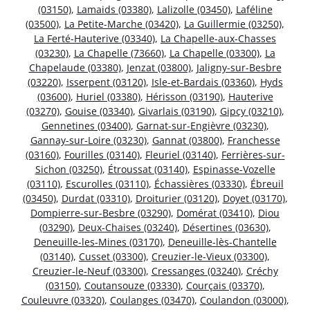
(03150)
,
Lamaids (03380)
,
Lalizolle (03450)
,
Laféline
(03500)
,
La Petite-Marche (03420)
,
La Guillermie (03250)
,
La Ferté-Hauterive (03340)
,
La Chapelle-aux-Chasses
(03230)
,
La Chapelle (73660)
,
La Chapelle (03300)
,
La
Chapelaude (03380)
,
Jenzat (03800)
,
Jaligny-sur-Besbre
(03220)
,
Isserpent (03120)
,
Isle-et-Bardais (03360)
,
Hyds
(03600)
,
Huriel (03380)
,
Hérisson (03190)
,
Hauterive
(03270)
,
Gouise (03340)
,
Givarlais (03190)
,
Gipcy (03210)
,
Gennetines (03400)
,
Garnat-sur-Engièvre (03230)
,
Gannay-sur-Loire (03230)
,
Gannat (03800)
,
Franchesse
(03160)
,
Fourilles (03140)
,
Fleuriel (03140)
,
Ferrières-sur-
Sichon (03250)
,
Étroussat (03140)
,
Espinasse-Vozelle
(03110)
,
Escurolles (03110)
,
Échassières (03330)
,
Ébreuil
(03450)
,
Durdat (03310)
,
Droiturier (03120)
,
Doyet (03170)
,
Dompierre-sur-Besbre (03290)
,
Domérat (03410)
,
Diou
(03290)
,
Deux-Chaises (03240)
,
Désertines (03630)
,
Deneuille-les-Mines (03170)
,
Deneuille-lès-Chantelle
(03140)
,
Cusset (03300)
,
Creuzier-le-Vieux (03300)
,
Creuzier-le-Neuf (03300)
,
Cressanges (03240)
,
Créchy
(03150)
,
Coutansouze (03330)
,
Courçais (03370)
,
Couleuvre (03320)
,
Coulanges (03470)
,
Coulandon (03000)
,