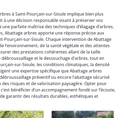
rbres à Saint-Pourçain-sur-Sioule implique bien plus
git à une décision responsable visant à préserver vos
à une parfaite maîtrise des techniques d’élagage d’arbres,
es, Abattage arbres apporte une réponse précise aux
nt-Pourçain-sur-Sioule. Chaque intervention de Abattage
e l’environnement, de la santé végétale et des attentes
raya Benali
Léandro Vasseur
surer des prestations cohérentes allant de la taille
 le débroussaillage et le dessouchage d’arbres, tout en
7 février 2026
12 juillet 2025
urçain-sur-Sioule, les conditions climatiques, la densité
e irréprochable du
Intervention rapide et très
xigent une expertise spécifique que Abattage arbres
la fin. Les arbres ont
professionnelle pour
 débroussaillage préventif ou encore l’abattage sécurisé
faitement entretenus
l’élagage de mes arbres. Le
n des risques et de valorisation paysagère. Opter pour
e nettoyage après
travail est propre, sécurisé et
, c’est bénéficier d’un accompagnement fondé sur l’écoute,
tion est impeccable.
parfaitement réalisé. Je
n de garantir des résultats durables, esthétiques et
ommande vivement.
recommande sans hésiter.