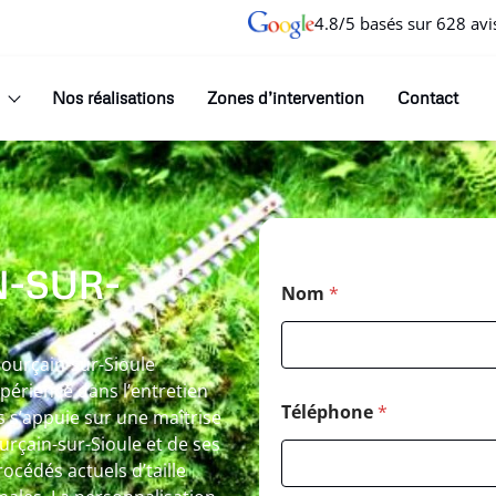
4.8/5 basés sur 628 avi
Nos réalisations
Zones d’intervention
Contact
N-SUR-
Nom
*
Pourçain-sur-Sioule
xpérience dans l’entretien
Téléphone
*
 s’appuie sur une maîtrise
urçain-sur-Sioule et de ses
océdés actuels d’taille