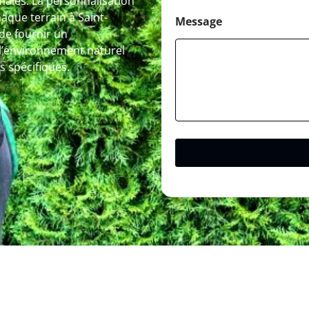
ales. La personnalisation
aque terrain à Saint-
Message
 de fournir un
l’environnement naturel
s spécifiques.