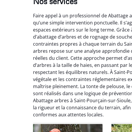
Nos services
Faire appel à un professionnel de Abattage a
qu’une simple intervention ponctuelle. Il s’a
espaces extérieurs sur le long terme. Grâce 
d’abattage d’arbres et de rognage de souch
contraintes propres à chaque terrain du Sai
arbres repose sur une analyse approfondie d
So
réelles du client. Cette approche permet d’as
d’arbres à la taille de haies, en passant par
0
respectant les équilibres naturels. À Saint-Po
Servic
végétale et les contraintes réglementaires e
début à 
maîtrise pleinement. La tonte de pelouse, le
été par
sont réalisés dans une logique de préventio
et l
Abattage arbres à Saint-Pourçain-sur-Sioule
interven
la rigueur et la connaissance du terrain, afi
Je rec
conformes aux attentes locales.