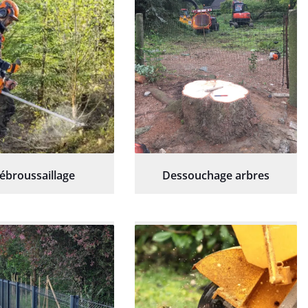
ébroussaillage
Dessouchage arbres