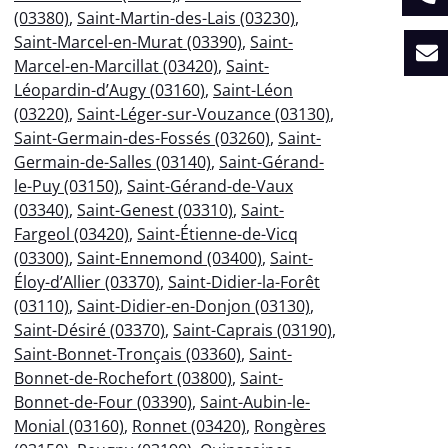
(03380)
,
Saint-Martin-des-Lais (03230)
,
Saint-Marcel-en-Murat (03390)
,
Saint-
Marcel-en-Marcillat (03420)
,
Saint-
Léopardin-d’Augy (03160)
,
Saint-Léon
(03220)
,
Saint-Léger-sur-Vouzance (03130)
,
Saint-Germain-des-Fossés (03260)
,
Saint-
Germain-de-Salles (03140)
,
Saint-Gérand-
le-Puy (03150)
,
Saint-Gérand-de-Vaux
(03340)
,
Saint-Genest (03310)
,
Saint-
Fargeol (03420)
,
Saint-Étienne-de-Vicq
(03300)
,
Saint-Ennemond (03400)
,
Saint-
Éloy-d’Allier (03370)
,
Saint-Didier-la-Forêt
(03110)
,
Saint-Didier-en-Donjon (03130)
,
Saint-Désiré (03370)
,
Saint-Caprais (03190)
,
Saint-Bonnet-Tronçais (03360)
,
Saint-
Bonnet-de-Rochefort (03800)
,
Saint-
Bonnet-de-Four (03390)
,
Saint-Aubin-le-
Monial (03160)
,
Ronnet (03420)
,
Rongères