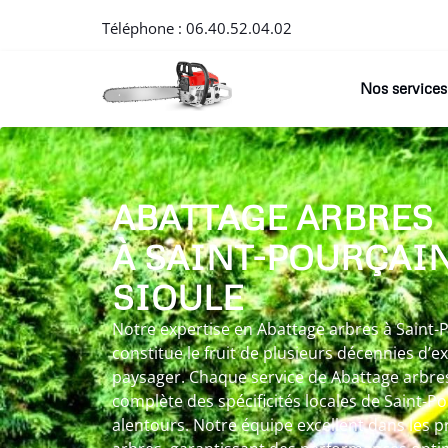
Téléphone :
06.40.52.04.02
Nos services
ABATTAGE ARBRES
À SAINT-POURÇAI
SIOULE
Notre expertise en Abattage arbres à Saint-
constitue le fruit de plusieurs décennies d’e
paysager. Chaque service de Abattage arbres
complète des spécificités locales de Saint-Po
alentours. Notre équipe excellent dans les pr