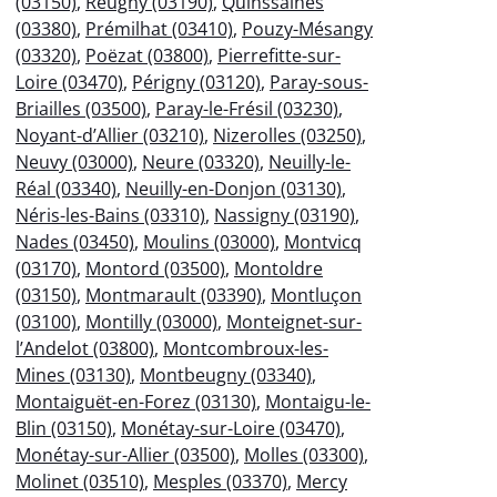
(03150)
,
Reugny (03190)
,
Quinssaines
(03380)
,
Prémilhat (03410)
,
Pouzy-Mésangy
(03320)
,
Poëzat (03800)
,
Pierrefitte-sur-
Loire (03470)
,
Périgny (03120)
,
Paray-sous-
Briailles (03500)
,
Paray-le-Frésil (03230)
,
Noyant-d’Allier (03210)
,
Nizerolles (03250)
,
Neuvy (03000)
,
Neure (03320)
,
Neuilly-le-
Réal (03340)
,
Neuilly-en-Donjon (03130)
,
Néris-les-Bains (03310)
,
Nassigny (03190)
,
Nades (03450)
,
Moulins (03000)
,
Montvicq
(03170)
,
Montord (03500)
,
Montoldre
(03150)
,
Montmarault (03390)
,
Montluçon
(03100)
,
Montilly (03000)
,
Monteignet-sur-
l’Andelot (03800)
,
Montcombroux-les-
Mines (03130)
,
Montbeugny (03340)
,
Montaiguët-en-Forez (03130)
,
Montaigu-le-
Blin (03150)
,
Monétay-sur-Loire (03470)
,
Monétay-sur-Allier (03500)
,
Molles (03300)
,
Molinet (03510)
,
Mesples (03370)
,
Mercy