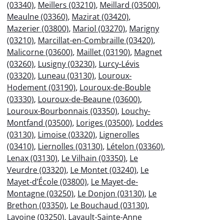
(03340)
,
Meillers (03210)
,
Meillard (03500)
,
Meaulne (03360)
,
Mazirat (03420)
,
Mazerier (03800)
,
Mariol (03270)
,
Marigny
(03210)
,
Marcillat-en-Combraille (03420)
,
Malicorne (03600)
,
Maillet (03190)
,
Magnet
(03260)
,
Lusigny (03230)
,
Lurcy-Lévis
(03320)
,
Luneau (03130)
,
Louroux-
Hodement (03190)
,
Louroux-de-Bouble
(03330)
,
Louroux-de-Beaune (03600)
,
Louroux-Bourbonnais (03350)
,
Louchy-
Montfand (03500)
,
Loriges (03500)
,
Loddes
(03130)
,
Limoise (03320)
,
Lignerolles
(03410)
,
Liernolles (03130)
,
Lételon (03360)
,
Lenax (03130)
,
Le Vilhain (03350)
,
Le
Veurdre (03320)
,
Le Montet (03240)
,
Le
Mayet-d’École (03800)
,
Le Mayet-de-
Montagne (03250)
,
Le Donjon (03130)
,
Le
Brethon (03350)
,
Le Bouchaud (03130)
,
Lavoine (03250)
,
Lavault-Sainte-Anne