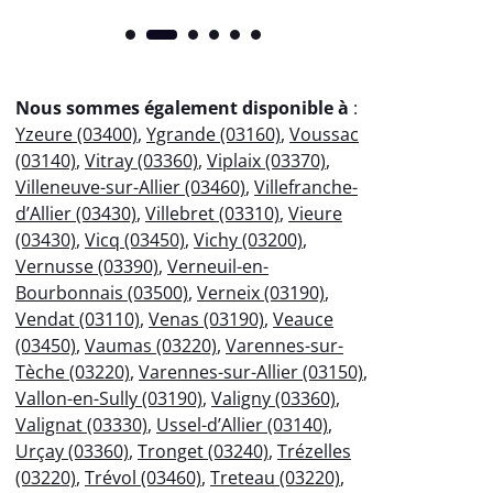
Nous sommes également disponible à
:
Yzeure (03400)
,
Ygrande (03160)
,
Voussac
(03140)
,
Vitray (03360)
,
Viplaix (03370)
,
Villeneuve-sur-Allier (03460)
,
Villefranche-
d’Allier (03430)
,
Villebret (03310)
,
Vieure
(03430)
,
Vicq (03450)
,
Vichy (03200)
,
Vernusse (03390)
,
Verneuil-en-
Bourbonnais (03500)
,
Verneix (03190)
,
Vendat (03110)
,
Venas (03190)
,
Veauce
(03450)
,
Vaumas (03220)
,
Varennes-sur-
Tèche (03220)
,
Varennes-sur-Allier (03150)
,
Vallon-en-Sully (03190)
,
Valigny (03360)
,
Valignat (03330)
,
Ussel-d’Allier (03140)
,
Urçay (03360)
,
Tronget (03240)
,
Trézelles
(03220)
,
Trévol (03460)
,
Treteau (03220)
,