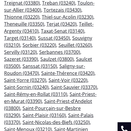
Treignat (03380)
,
Treban (03240)
,
Toulon-
sur-Allier (03400)
,
Tortezais (03430)
,
Thionne (03220)
,
Thiel-sur-Acolin (03230)
,
Theneuille (03350)
,
Terjat (03420)
,
Teillet-
Argenty (03410)
,
Taxat-Senat (03140)
,
Target (03140)
,
Sussat (03450)
,
Souvigny
(03210)
,
Sorbier (03220)
,
Seuillet (03260)
,
Servilly (03120)
,
Serbannes (03700)
,
Sazeret (03390)
,
Saulzet (03800)
,
Saulcet
(03500)
,
Sanssat (03150)
,
Saligny-sur-
Roudon (03470)
,
Sainte-Thérence (03420)
,
Saint-Yorre (03270)
,
Saint-Voir (03220)
,
Saint-Sornin (03240)
,
Saint-Sauvier (03370)
,
Saint-Rémy-en-Rollat (03110)
,
Saint-Priest-
en-Murat (03390)
,
Saint-Priest-d’Andelot
(03800)
,
Saint-Pourçain-sur-Besbre
(03290)
,
Saint-Plaisir (03160)
,
Saint-Palais
(03370)
,
Saint-Nicolas-des-Biefs (03250)
,
Saint-Menoux (03210)
,
Saint-Martinien