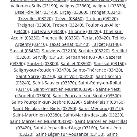
Vallon-en-Sully (03190)
,
Valigny (03360)
,
Valignat (03330)
,
Ussel-d’Allier (03140)
,
Urçay (03360)
,
Tronget (03240)
,
Trézelles (03220)
,
Trévol (03460)
,
Treteau (03220)
,
Treignat (03380)
,
Treban (03240)
,
Toulon-sur-Allier
(03400)
,
Tortezais (03430)
,
Thionne (03220)
,
Thiel-sur-
Acolin (03230)
,
Theneuille (03350)
,
Terjat (03420)
,
Teillet-
Argenty (03410)
,
Taxat-Senat (03140)
,
Target (03140)
,
Sussat (03450)
,
Souvigny (03210)
,
Sorbier (03220)
,
Seuillet
(03260)
,
Servilly (03120)
,
Serbannes (03700)
,
Sazeret
(03390)
,
Saulzet (03800)
,
Saulcet (03500)
,
Sanssat (03150)
,
Saligny-sur-Roudon (03470)
,
Sainte-Thérence (03420)
,
Saint-Yorre (03270)
,
Saint-Voir (03220)
,
Saint-Sornin
(03240)
,
Saint-Sauvier (03370)
,
Saint-Rémy-en-Rollat
(03110)
,
Saint-Priest-en-Murat (03390)
,
Saint-Priest-
d’Andelot (03800)
,
Saint-Pourçain-sur-Sioule (03500)
,
Saint-Pourçain-sur-Besbre (03290)
,
Saint-Plaisir (03160)
,
Saint-Nicolas-des-Biefs (03250)
,
Saint-Menoux (03210)
,
Saint-Martinien (03380)
,
Saint-Martin-des-Lais (03230)
,
Saint-Marcel-en-Murat (03390)
,
Saint-Marcel-en-Marcillat
(03420)
,
Saint-Léopardin-d’Augy (03160)
,
Saint-Léon
(03220)
,
Saint-Léger-sur-Vouzance (03130)
,
Saint-