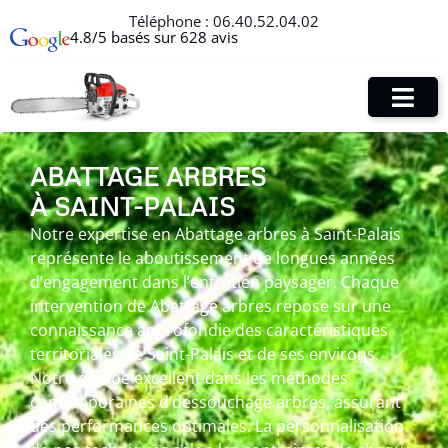
Téléphone :
06.40.52.04.02
4.8/5 basés sur 628 avis
ABATTAGE ARBRES
À SAINT-PALAIS
Notre expertise en Abattage arbres à Saint-Palais
représente le aboutissement de longues années
d’engagement dans l’entretien paysager. Chaque
intervention de Abattage arbres repose sur une
connaissance approfondie des caractéristiques
territoriales de Saint-Palais et de ses environs.
Notre équipe excellent dans les méthodes
contemporaines d’dessouchage arbres, assurant
des performances optimales. La personnalisation