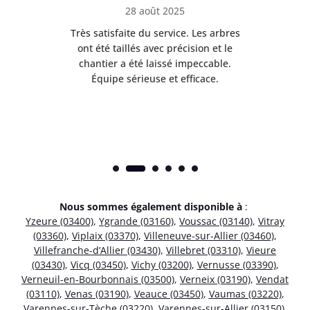
28 août 2025
Très satisfaite du service. Les arbres
E
 mes
ont été taillés avec précision et le
dan
risé
chantier a été laissé impeccable.
donn
Équipe sérieuse et efficace.
Nous sommes également disponible à
:
Yzeure (03400)
,
Ygrande (03160)
,
Voussac (03140)
,
Vitray
(03360)
,
Viplaix (03370)
,
Villeneuve-sur-Allier (03460)
,
Villefranche-d’Allier (03430)
,
Villebret (03310)
,
Vieure
(03430)
,
Vicq (03450)
,
Vichy (03200)
,
Vernusse (03390)
,
Verneuil-en-Bourbonnais (03500)
,
Verneix (03190)
,
Vendat
(03110)
,
Venas (03190)
,
Veauce (03450)
,
Vaumas (03220)
,
Varennes-sur-Tèche (03220)
,
Varennes-sur-Allier (03150)
,