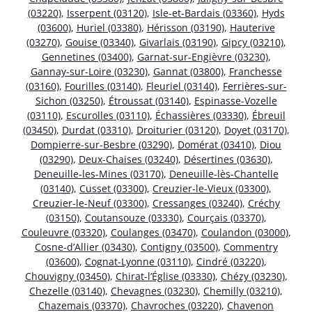
(03220)
,
Isserpent (03120)
,
Isle-et-Bardais (03360)
,
Hyds
(03600)
,
Huriel (03380)
,
Hérisson (03190)
,
Hauterive
(03270)
,
Gouise (03340)
,
Givarlais (03190)
,
Gipcy (03210)
,
Gennetines (03400)
,
Garnat-sur-Engièvre (03230)
,
Gannay-sur-Loire (03230)
,
Gannat (03800)
,
Franchesse
(03160)
,
Fourilles (03140)
,
Fleuriel (03140)
,
Ferrières-sur-
Sichon (03250)
,
Étroussat (03140)
,
Espinasse-Vozelle
(03110)
,
Escurolles (03110)
,
Échassières (03330)
,
Ébreuil
(03450)
,
Durdat (03310)
,
Droiturier (03120)
,
Doyet (03170)
,
Dompierre-sur-Besbre (03290)
,
Domérat (03410)
,
Diou
(03290)
,
Deux-Chaises (03240)
,
Désertines (03630)
,
Deneuille-les-Mines (03170)
,
Deneuille-lès-Chantelle
(03140)
,
Cusset (03300)
,
Creuzier-le-Vieux (03300)
,
Creuzier-le-Neuf (03300)
,
Cressanges (03240)
,
Créchy
(03150)
,
Coutansouze (03330)
,
Courçais (03370)
,
Couleuvre (03320)
,
Coulanges (03470)
,
Coulandon (03000)
,
Cosne-d’Allier (03430)
,
Contigny (03500)
,
Commentry
(03600)
,
Cognat-Lyonne (03110)
,
Cindré (03220)
,
Chouvigny (03450)
,
Chirat-l’Église (03330)
,
Chézy (03230)
,
Chezelle (03140)
,
Chevagnes (03230)
,
Chemilly (03210)
,
Chazemais (03370)
,
Chavroches (03220)
,
Chavenon