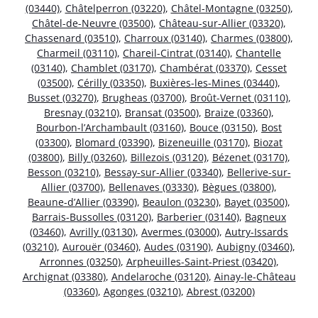
(03440)
,
Châtelperron (03220)
,
Châtel-Montagne (03250)
,
Châtel-de-Neuvre (03500)
,
Château-sur-Allier (03320)
,
Chassenard (03510)
,
Charroux (03140)
,
Charmes (03800)
,
Charmeil (03110)
,
Chareil-Cintrat (03140)
,
Chantelle
(03140)
,
Chamblet (03170)
,
Chambérat (03370)
,
Cesset
(03500)
,
Cérilly (03350)
,
Buxières-les-Mines (03440)
,
Busset (03270)
,
Brugheas (03700)
,
Broût-Vernet (03110)
,
Bresnay (03210)
,
Bransat (03500)
,
Braize (03360)
,
Bourbon-l’Archambault (03160)
,
Bouce (03150)
,
Bost
(03300)
,
Blomard (03390)
,
Bizeneuille (03170)
,
Biozat
(03800)
,
Billy (03260)
,
Billezois (03120)
,
Bézenet (03170)
,
Besson (03210)
,
Bessay-sur-Allier (03340)
,
Bellerive-sur-
Allier (03700)
,
Bellenaves (03330)
,
Bègues (03800)
,
Beaune-d’Allier (03390)
,
Beaulon (03230)
,
Bayet (03500)
,
Barrais-Bussolles (03120)
,
Barberier (03140)
,
Bagneux
(03460)
,
Avrilly (03130)
,
Avermes (03000)
,
Autry-Issards
(03210)
,
Aurouër (03460)
,
Audes (03190)
,
Aubigny (03460)
,
Arronnes (03250)
,
Arpheuilles-Saint-Priest (03420)
,
Archignat (03380)
,
Andelaroche (03120)
,
Ainay-le-Château
(03360)
,
Agonges (03210)
,
Abrest (03200)