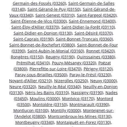
Germain-des-Fossés (03260)
,
Saint-Germain-de-Salles
(03140)
,
Saint-Gérand-le-Puy (03150)
,
Saint-Gérand-de-
Vaux (03340)
,
Saint-Genest (03310)
,
Saint-Fargeol (03420)
,
Saint-Étienne-de-Vicq (03300)
,
Saint-Ennemond (03400)
,
Saint-Éloy-d’Allier (03370)
,
Saint-Didier-la-Forêt (03110)
,
Saint-Didier-en-Donjon (03130)
,
Saint-Désiré (03370)
,
Saint-Caprais (03190)
,
Saint-Bonnet-Tronçais (03360)
,
Saint-Bonnet-de-Rochefort (03800)
,
Saint-Bonnet-de-Four
(03390)
,
Saint-Aubin-le-Monial (03160)
,
Ronnet (03420)
,
Rongères (03150)
,
Reugny (03190)
,
Quinssaines (03380)
,
Prémilhat (03410)
,
Pouzy-Mésangy (03320)
,
Poëzat
(03800)
,
Pierrefitte-sur-Loire (03470)
,
Périgny (03120)
,
Paray-sous-Briailles (03500)
,
Paray-le-Frésil (03230)
,
Noyant-d’Allier (03210)
,
Nizerolles (03250)
,
Neuvy (03000)
,
Neure (03320)
,
Neuilly-le-Réal (03340)
,
Neuilly-en-Donjon
(03130)
,
Néris-les-Bains (03310)
,
Nassigny (03190)
,
Nades
(03450)
,
Moulins (03000)
,
Montvicq (03170)
,
Montord
(03500)
,
Montoldre (03150)
,
Montmarault (03390)
,
Montluçon (03100)
,
Montilly (03000)
,
Monteignet-sur-
l’Andelot (03800)
,
Montcombroux-les-Mines (03130)
,
Montbeugny (03340)
,
Montaiguët-en-Forez (03130)
,