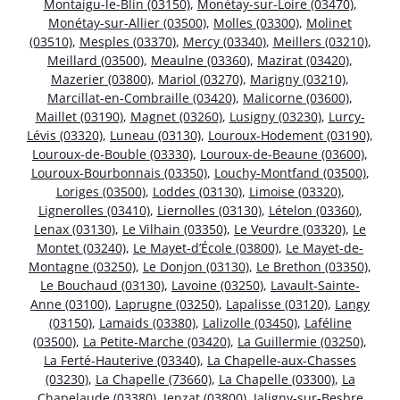
Montaigu-le-Blin (03150)
,
Monétay-sur-Loire (03470)
,
Monétay-sur-Allier (03500)
,
Molles (03300)
,
Molinet
(03510)
,
Mesples (03370)
,
Mercy (03340)
,
Meillers (03210)
,
Meillard (03500)
,
Meaulne (03360)
,
Mazirat (03420)
,
Mazerier (03800)
,
Mariol (03270)
,
Marigny (03210)
,
Marcillat-en-Combraille (03420)
,
Malicorne (03600)
,
Maillet (03190)
,
Magnet (03260)
,
Lusigny (03230)
,
Lurcy-
Lévis (03320)
,
Luneau (03130)
,
Louroux-Hodement (03190)
,
Louroux-de-Bouble (03330)
,
Louroux-de-Beaune (03600)
,
Louroux-Bourbonnais (03350)
,
Louchy-Montfand (03500)
,
Loriges (03500)
,
Loddes (03130)
,
Limoise (03320)
,
Lignerolles (03410)
,
Liernolles (03130)
,
Lételon (03360)
,
Lenax (03130)
,
Le Vilhain (03350)
,
Le Veurdre (03320)
,
Le
Montet (03240)
,
Le Mayet-d’École (03800)
,
Le Mayet-de-
Montagne (03250)
,
Le Donjon (03130)
,
Le Brethon (03350)
,
Le Bouchaud (03130)
,
Lavoine (03250)
,
Lavault-Sainte-
Anne (03100)
,
Laprugne (03250)
,
Lapalisse (03120)
,
Langy
(03150)
,
Lamaids (03380)
,
Lalizolle (03450)
,
Laféline
(03500)
,
La Petite-Marche (03420)
,
La Guillermie (03250)
,
La Ferté-Hauterive (03340)
,
La Chapelle-aux-Chasses
(03230)
,
La Chapelle (73660)
,
La Chapelle (03300)
,
La
Chapelaude (03380)
,
Jenzat (03800)
,
Jaligny-sur-Besbre