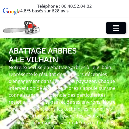
Téléphone :
06.40.52.04.02
4.8/5 basés sur 628 avis
ABATTAGE ARBRES
À LE VILHAIN
Notre expertise en Abattage arbres à Le Vilhain
représente le résultat de plusieurs décennies
d’engagement dans l’entretien paysager. Chaque
intervention de Abattage arbres s’appuie sur une
connaissance approfondie des particularités
régionales de Le Vilhain et de ses environs. Notre
équipe excellent dans les techniques modernes
d’élagage arbres, garantissant des résultats
durables. La personnalisation de nos techniques