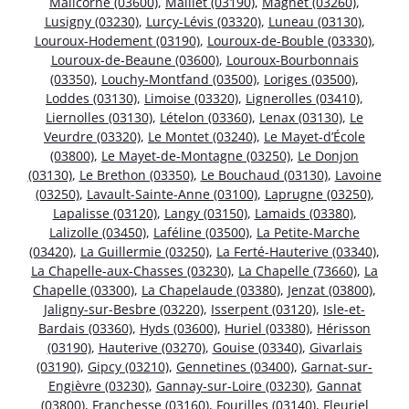
Malicorne (03600)
,
Maillet (03190)
,
Magnet (03260)
,
Lusigny (03230)
,
Lurcy-Lévis (03320)
,
Luneau (03130)
,
Louroux-Hodement (03190)
,
Louroux-de-Bouble (03330)
,
Louroux-de-Beaune (03600)
,
Louroux-Bourbonnais
(03350)
,
Louchy-Montfand (03500)
,
Loriges (03500)
,
Loddes (03130)
,
Limoise (03320)
,
Lignerolles (03410)
,
Liernolles (03130)
,
Lételon (03360)
,
Lenax (03130)
,
Le
Veurdre (03320)
,
Le Montet (03240)
,
Le Mayet-d’École
(03800)
,
Le Mayet-de-Montagne (03250)
,
Le Donjon
(03130)
,
Le Brethon (03350)
,
Le Bouchaud (03130)
,
Lavoine
(03250)
,
Lavault-Sainte-Anne (03100)
,
Laprugne (03250)
,
Lapalisse (03120)
,
Langy (03150)
,
Lamaids (03380)
,
Lalizolle (03450)
,
Laféline (03500)
,
La Petite-Marche
(03420)
,
La Guillermie (03250)
,
La Ferté-Hauterive (03340)
,
La Chapelle-aux-Chasses (03230)
,
La Chapelle (73660)
,
La
Chapelle (03300)
,
La Chapelaude (03380)
,
Jenzat (03800)
,
Jaligny-sur-Besbre (03220)
,
Isserpent (03120)
,
Isle-et-
Bardais (03360)
,
Hyds (03600)
,
Huriel (03380)
,
Hérisson
(03190)
,
Hauterive (03270)
,
Gouise (03340)
,
Givarlais
(03190)
,
Gipcy (03210)
,
Gennetines (03400)
,
Garnat-sur-
Engièvre (03230)
,
Gannay-sur-Loire (03230)
,
Gannat
(03800)
,
Franchesse (03160)
,
Fourilles (03140)
,
Fleuriel