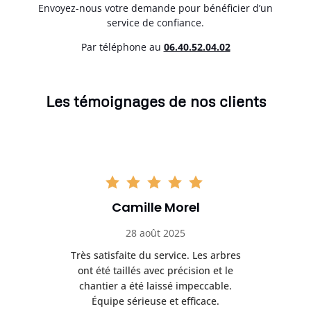
Envoyez-nous votre demande pour bénéficier d’un
service de confiance.
Par téléphone au
06.40.52.04.02
Les témoignages de nos clients
Camille Morel
28 août 2025
Très satisfaite du service. Les arbres
E
 mes
ont été taillés avec précision et le
dan
risé
chantier a été laissé impeccable.
donn
Équipe sérieuse et efficace.