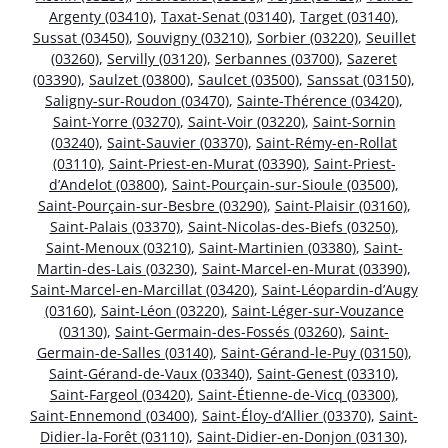
Argenty (03410)
,
Taxat-Senat (03140)
,
Target (03140)
,
Sussat (03450)
,
Souvigny (03210)
,
Sorbier (03220)
,
Seuillet
(03260)
,
Servilly (03120)
,
Serbannes (03700)
,
Sazeret
(03390)
,
Saulzet (03800)
,
Saulcet (03500)
,
Sanssat (03150)
,
Saligny-sur-Roudon (03470)
,
Sainte-Thérence (03420)
,
Saint-Yorre (03270)
,
Saint-Voir (03220)
,
Saint-Sornin
(03240)
,
Saint-Sauvier (03370)
,
Saint-Rémy-en-Rollat
(03110)
,
Saint-Priest-en-Murat (03390)
,
Saint-Priest-
d’Andelot (03800)
,
Saint-Pourçain-sur-Sioule (03500)
,
Saint-Pourçain-sur-Besbre (03290)
,
Saint-Plaisir (03160)
,
Saint-Palais (03370)
,
Saint-Nicolas-des-Biefs (03250)
,
Saint-Menoux (03210)
,
Saint-Martinien (03380)
,
Saint-
Martin-des-Lais (03230)
,
Saint-Marcel-en-Murat (03390)
,
Saint-Marcel-en-Marcillat (03420)
,
Saint-Léopardin-d’Augy
(03160)
,
Saint-Léon (03220)
,
Saint-Léger-sur-Vouzance
(03130)
,
Saint-Germain-des-Fossés (03260)
,
Saint-
Germain-de-Salles (03140)
,
Saint-Gérand-le-Puy (03150)
,
Saint-Gérand-de-Vaux (03340)
,
Saint-Genest (03310)
,
Saint-Fargeol (03420)
,
Saint-Étienne-de-Vicq (03300)
,
Saint-Ennemond (03400)
,
Saint-Éloy-d’Allier (03370)
,
Saint-
Didier-la-Forêt (03110)
,
Saint-Didier-en-Donjon (03130)
,