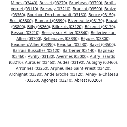
Mines (03440)
,
Busset (03270)
,
Brugheas (03700)
,
Broût-
Vernet (03110)
,
Bresnay (03210)
,
Bransat (03500)
,
Braize
(03360)
,
Bourbon-l’Archambault (03160)
,
Bouce (03150)
,
Bost (03300)
,
Blomard (03390)
,
Bizeneuille (03170)
,
Biozat
(03800)
,
Billy (03260)
,
Billezois (03120)
,
Bézenet (03170)
,
Besson (03210)
,
Bessay-sur-Allier (03340)
,
Bellerive-sur-
Allier (03700)
,
Bellenaves (03330)
,
Bègues (03800)
,
Beaune-d’Allier (03390)
,
Beaulon (03230)
,
Bayet (03500)
,
Barrais-Bussolles (03120)
,
Barberier (03140)
,
Bagneux
(03460)
,
Avrilly (03130)
,
Avermes (03000)
,
Autry-Issards
(03210)
,
Aurouër (03460)
,
Audes (03190)
,
Aubigny (03460)
,
Arronnes (03250)
,
Arpheuilles-Saint-Priest (03420)
,
Archignat (03380)
,
Andelaroche (03120)
,
Ainay-le-Château
(03360)
,
Agonges (03210)
,
Abrest (03200)