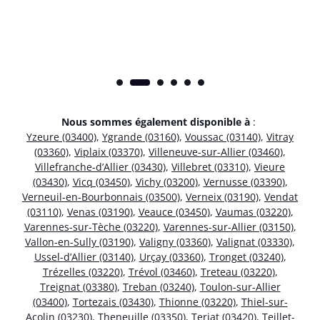
Nous sommes également disponible à
:
Yzeure (03400)
,
Ygrande (03160)
,
Voussac (03140)
,
Vitray
(03360)
,
Viplaix (03370)
,
Villeneuve-sur-Allier (03460)
,
Villefranche-d’Allier (03430)
,
Villebret (03310)
,
Vieure
(03430)
,
Vicq (03450)
,
Vichy (03200)
,
Vernusse (03390)
,
Verneuil-en-Bourbonnais (03500)
,
Verneix (03190)
,
Vendat
(03110)
,
Venas (03190)
,
Veauce (03450)
,
Vaumas (03220)
,
Varennes-sur-Tèche (03220)
,
Varennes-sur-Allier (03150)
,
Vallon-en-Sully (03190)
,
Valigny (03360)
,
Valignat (03330)
,
Ussel-d’Allier (03140)
,
Urçay (03360)
,
Tronget (03240)
,
Trézelles (03220)
,
Trévol (03460)
,
Treteau (03220)
,
Treignat (03380)
,
Treban (03240)
,
Toulon-sur-Allier
(03400)
,
Tortezais (03430)
,
Thionne (03220)
,
Thiel-sur-
Acolin (03230)
,
Theneuille (03350)
,
Terjat (03420)
,
Teillet-