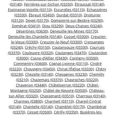
(03140)
,
Ferrières-sur-Sichon (03250)
,
Étroussat (03140)
,
Espinasse-Vozelle (03110)
,
Escurolles (03110)
,
Échassières
(03330)
,
Ébreuil (03450)
,
Durdat (03310)
,
Droiturier
(03120)
,
Doyet (03170)
,
Dompierre-sur-Besbre (03290)
,
Domérat (03410)
,
Diou (03290)
,
Deux-Chaises (03240)
,
Désertines (03630)
,
Deneuille-les-Mines (03170)
,
Deneuille-lès-Chantelle (03140)
,
Cusset (03300)
,
Creuzier-
le-Vieux (03300)
,
Creuzier-le-Neuf (03300)
,
Cressanges
(03240)
,
Créchy (03150)
,
Coutansouze (03330)
,
Courçais
(03370)
,
Couleuvre (03320)
,
Coulanges (03470)
,
Coulandon
(03000)
,
Cosne-d’Allier (03430)
,
Contigny (03500)
,
Commentry (03600)
,
Cognat-Lyonne (03110)
,
Cindré
(03220)
,
Chouvigny (03450)
,
Chirat-l’Église (03330)
,
Chézy
(03230)
,
Chezelle (03140)
,
Chevagnes (03230)
,
Chemilly
(03210)
,
Chazemais (03370)
,
Chavroches (03220)
,
Chavenon (03440)
,
Châtelperron (03220)
,
Châtel-
Montagne (03250)
,
Châtel-de-Neuvre (03500)
,
Château-
sur-Allier (03320)
,
Chassenard (03510)
,
Charroux (03140)
,
Charmes (03800)
,
Charmeil (03110)
,
Chareil-Cintrat
(03140)
,
Chantelle (03140)
,
Chamblet (03170)
,
Chambérat
(03370)
,
Cesset (03500)
,
Cérilly (03350)
,
Buxières-les-