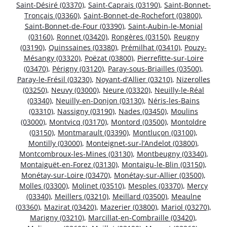
Saint-Désiré (03370)
,
Saint-Caprais (03190)
,
Saint-Bonnet-
Tronçais (03360)
,
Saint-Bonnet-de-Rochefort (03800)
,
Saint-Bonnet-de-Four (03390)
,
Saint-Aubin-le-Monial
(03160)
,
Ronnet (03420)
,
Rongères (03150)
,
Reugny
(03190)
,
Quinssaines (03380)
,
Prémilhat (03410)
,
Pouzy-
Mésangy (03320)
,
Poëzat (03800)
,
Pierrefitte-sur-Loire
(03470)
,
Périgny (03120)
,
Paray-sous-Briailles (03500)
,
Paray-le-Frésil (03230)
,
Noyant-d’Allier (03210)
,
Nizerolles
(03250)
,
Neuvy (03000)
,
Neure (03320)
,
Neuilly-le-Réal
(03340)
,
Neuilly-en-Donjon (03130)
,
Néris-les-Bains
(03310)
,
Nassigny (03190)
,
Nades (03450)
,
Moulins
(03000)
,
Montvicq (03170)
,
Montord (03500)
,
Montoldre
(03150)
,
Montmarault (03390)
,
Montluçon (03100)
,
Montilly (03000)
,
Monteignet-sur-l’Andelot (03800)
,
Montcombroux-les-Mines (03130)
,
Montbeugny (03340)
,
Montaiguët-en-Forez (03130)
,
Montaigu-le-Blin (03150)
,
Monétay-sur-Loire (03470)
,
Monétay-sur-Allier (03500)
,
Molles (03300)
,
Molinet (03510)
,
Mesples (03370)
,
Mercy
(03340)
,
Meillers (03210)
,
Meillard (03500)
,
Meaulne
(03360)
,
Mazirat (03420)
,
Mazerier (03800)
,
Mariol (03270)
,
Marigny (03210)
,
Marcillat-en-Combraille (03420)
,