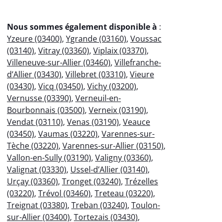
Nous sommes également disponible à
:
Yzeure (03400)
,
Ygrande (03160)
,
Voussac
(03140)
,
Vitray (03360)
,
Viplaix (03370)
,
Villeneuve-sur-Allier (03460)
,
Villefranche-
d’Allier (03430)
,
Villebret (03310)
,
Vieure
(03430)
,
Vicq (03450)
,
Vichy (03200)
,
Vernusse (03390)
,
Verneuil-en-
Bourbonnais (03500)
,
Verneix (03190)
,
Vendat (03110)
,
Venas (03190)
,
Veauce
(03450)
,
Vaumas (03220)
,
Varennes-sur-
Tèche (03220)
,
Varennes-sur-Allier (03150)
,
Vallon-en-Sully (03190)
,
Valigny (03360)
,
Valignat (03330)
,
Ussel-d’Allier (03140)
,
Urçay (03360)
,
Tronget (03240)
,
Trézelles
(03220)
,
Trévol (03460)
,
Treteau (03220)
,
Treignat (03380)
,
Treban (03240)
,
Toulon-
sur-Allier (03400)
,
Tortezais (03430)
,