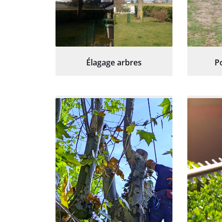
Élagage arbres
P