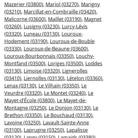
Mazerier (03800)
,
Mariol (03270)
,
Marigny
(03210)
,
Marcillat-en-Combraille (03420)
,
Malicorne (03600)
,
Maillet (03190)
,
Magnet
(03260)
,
Lusigny (03230)
,
Lurcy-Lévis
(03320)
,
Luneau (03130)
,
Louroux-
Hodement (03190)
,
Louroux-de-Bouble
(03330)
,
Louroux-de-Beaune (03600)
,
Louroux-Bourbonnais (03350)
,
Louchy-
Montfand (03500)
,
Loriges (03500)
,
Loddes
(03130)
,
Limoise (03320)
,
Lignerolles
(03410)
,
Liernolles (03130)
,
Lételon (03360)
,
Lenax (03130)
,
Le Vilhain (03350)
,
Le
Veurdre (03320)
,
Le Montet (03240)
,
Le
Mayet-d’École (03800)
,
Le Mayet-de-
Montagne (03250)
,
Le Donjon (03130)
,
Le
Brethon (03350)
,
Le Bouchaud (03130)
,
Lavoine (03250)
,
Lavault-Sainte-Anne
(03100)
,
Laprugne (03250)
,
Lapalisse
(03120)
,
Langy (03150)
,
Lamaids (03380)
,