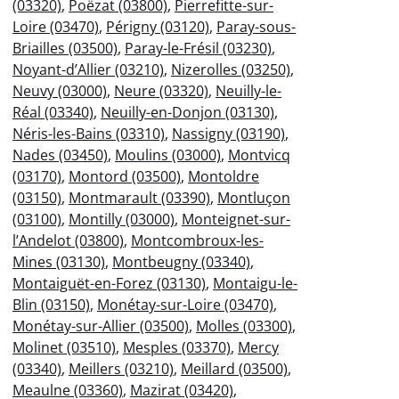
(03320)
,
Poëzat (03800)
,
Pierrefitte-sur-
Loire (03470)
,
Périgny (03120)
,
Paray-sous-
Briailles (03500)
,
Paray-le-Frésil (03230)
,
Noyant-d’Allier (03210)
,
Nizerolles (03250)
,
Neuvy (03000)
,
Neure (03320)
,
Neuilly-le-
Réal (03340)
,
Neuilly-en-Donjon (03130)
,
Néris-les-Bains (03310)
,
Nassigny (03190)
,
Nades (03450)
,
Moulins (03000)
,
Montvicq
(03170)
,
Montord (03500)
,
Montoldre
(03150)
,
Montmarault (03390)
,
Montluçon
(03100)
,
Montilly (03000)
,
Monteignet-sur-
l’Andelot (03800)
,
Montcombroux-les-
Mines (03130)
,
Montbeugny (03340)
,
Montaiguët-en-Forez (03130)
,
Montaigu-le-
Blin (03150)
,
Monétay-sur-Loire (03470)
,
Monétay-sur-Allier (03500)
,
Molles (03300)
,
Molinet (03510)
,
Mesples (03370)
,
Mercy
(03340)
,
Meillers (03210)
,
Meillard (03500)
,
Meaulne (03360)
,
Mazirat (03420)
,