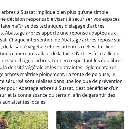
e arbres à Sussat implique bien plus qu’une simple
une décision responsable visant à sécuriser vos espaces
rfaite maîtrise des techniques d’élagage d’arbres,
es, Abattage arbres apporte une réponse adaptée aux
sat. Chaque intervention de Abattage arbres repose sur
raya Benali
Léandro Vasseur
de la santé végétale et des attentes réelles du client.
ns cohérentes allant de la taille d’arbres à la taille de
7 février 2026
12 juillet 2025
le dessouchage d’arbres, tout en respectant les équilibres
e irréprochable du
Intervention rapide et très
s, la densité végétale et les contraintes réglementaires
la fin. Les arbres ont
professionnelle pour
e arbres maîtrise pleinement. La tonte de pelouse, le
faitement entretenus
l’élagage de mes arbres. Le
ge sécurisé sont réalisés dans une logique de prévention
e nettoyage après
travail est propre, sécurisé et
ter pour Abattage arbres à Sussat, c’est bénéficier d’un
tion est impeccable.
parfaitement réalisé. Je
ommande vivement.
recommande sans hésiter.
r et la connaissance du terrain, afin de garantir des
 aux attentes locales.