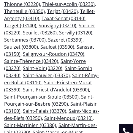
Thionne (03220)
,
Thiel-sur-Acolin (03230)
,
Theneuille (03350)
,
Terjat (03420)
,
Teillet-
Argenty (03410)
,
Taxat-Senat (03140)
,
Target (03140)
,
Souvigny (03210)
,
Sorbier
(03220)
,
Seuillet (03260)
,
Servilly (03120)
,
Serbannes (03700)
,
Sazeret (03390)
,
Saulzet (03800)
,
Saulcet (03500)
,
Sanssat
(03150)
,
Saligny-sur-Roudon (03470)
,
Sainte-Thérence (03420)
,
Saint-Yorre
(03270)
,
Saint-Voir (03220)
,
Saint-Sornin
(03240)
,
Saint-Sauvier (03370)
,
Saint-Rémy-
en-Rollat (03110)
,
Saint-Priest-en-Murat
(03390)
,
Saint-Priest-d’Andelot (03800)
,
Saint-Pourçain-sur-Sioule (03500)
,
Saint-
Pourçain-sur-Besbre (03290)
,
Saint-Plaisir
(03160)
,
Saint-Palais (03370)
,
Saint-Nicolas-
des-Biefs (03250)
,
Saint-Menoux (03210)
,
Saint-Martinien (03380)
,
Saint-Martin-des-
Lais (03230)
,
Saint-Marcel-en-Murat