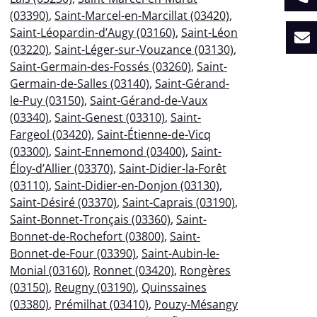
(03390)
,
Saint-Marcel-en-Marcillat (03420)
,
Saint-Léopardin-d’Augy (03160)
,
Saint-Léon
(03220)
,
Saint-Léger-sur-Vouzance (03130)
,
Saint-Germain-des-Fossés (03260)
,
Saint-
Germain-de-Salles (03140)
,
Saint-Gérand-
le-Puy (03150)
,
Saint-Gérand-de-Vaux
(03340)
,
Saint-Genest (03310)
,
Saint-
Fargeol (03420)
,
Saint-Étienne-de-Vicq
(03300)
,
Saint-Ennemond (03400)
,
Saint-
Éloy-d’Allier (03370)
,
Saint-Didier-la-Forêt
(03110)
,
Saint-Didier-en-Donjon (03130)
,
Saint-Désiré (03370)
,
Saint-Caprais (03190)
,
Saint-Bonnet-Tronçais (03360)
,
Saint-
Bonnet-de-Rochefort (03800)
,
Saint-
Bonnet-de-Four (03390)
,
Saint-Aubin-le-
Monial (03160)
,
Ronnet (03420)
,
Rongères
(03150)
,
Reugny (03190)
,
Quinssaines
(03380)
,
Prémilhat (03410)
,
Pouzy-Mésangy