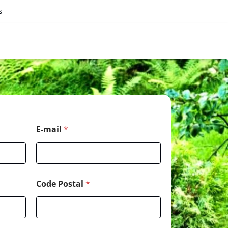
s
E-mail
*
Code Postal
*