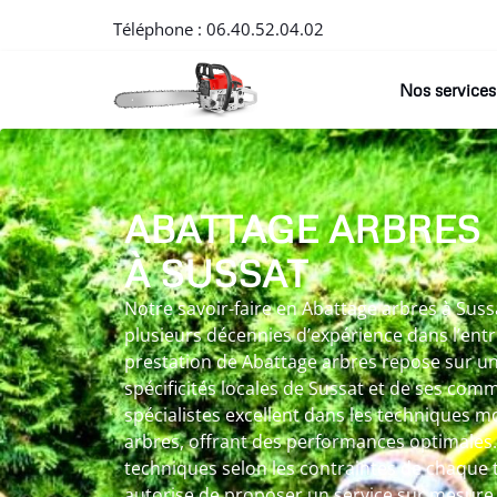
Téléphone :
06.40.52.04.02
Nos services
ABATTAGE ARBRES
À SUSSAT
Notre savoir-faire en Abattage arbres à Sussa
plusieurs décennies d’expérience dans l’ent
prestation de Abattage arbres repose sur un
spécificités locales de Sussat et de ses co
spécialistes excellent dans les techniques
arbres, offrant des performances optimales.
techniques selon les contraintes de chaque 
autorise de proposer un service sur mesure q