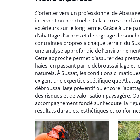
S’orienter vers un professionnel de Abattag
intervention ponctuelle. Cela correspond à 
extérieurs sur le long terme. Grâce à une pa
d’abattage d’arbres et de rognage de souch
contraintes propres à chaque terrain du Sus
So
une analyse approfondie de l’environnement, 
Cette approche permet d’assurer des prestatio
0
haies, en passant par le débroussaillage et 
Servic
naturels. À Sussat, les conditions climatique
début à 
exigent une expertise spécifique que Abattag
été par
débroussaillage préventif ou encore l’abatta
et l
des risques et de valorisation paysagère. Op
interven
Je rec
accompagnement fondé sur l’écoute, la rigueu
résultats durables, esthétiques et conformes