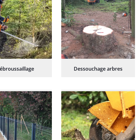
ébroussaillage
Dessouchage arbres