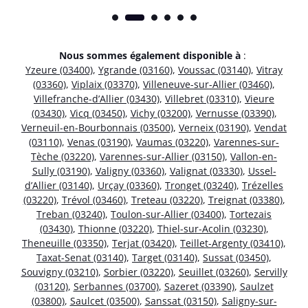
Nous sommes également disponible à
:
Yzeure (03400)
,
Ygrande (03160)
,
Voussac (03140)
,
Vitray
(03360)
,
Viplaix (03370)
,
Villeneuve-sur-Allier (03460)
,
Villefranche-d’Allier (03430)
,
Villebret (03310)
,
Vieure
(03430)
,
Vicq (03450)
,
Vichy (03200)
,
Vernusse (03390)
,
Verneuil-en-Bourbonnais (03500)
,
Verneix (03190)
,
Vendat
(03110)
,
Venas (03190)
,
Vaumas (03220)
,
Varennes-sur-
Tèche (03220)
,
Varennes-sur-Allier (03150)
,
Vallon-en-
Sully (03190)
,
Valigny (03360)
,
Valignat (03330)
,
Ussel-
d’Allier (03140)
,
Urçay (03360)
,
Tronget (03240)
,
Trézelles
(03220)
,
Trévol (03460)
,
Treteau (03220)
,
Treignat (03380)
,
Treban (03240)
,
Toulon-sur-Allier (03400)
,
Tortezais
(03430)
,
Thionne (03220)
,
Thiel-sur-Acolin (03230)
,
Theneuille (03350)
,
Terjat (03420)
,
Teillet-Argenty (03410)
,
Taxat-Senat (03140)
,
Target (03140)
,
Sussat (03450)
,
Souvigny (03210)
,
Sorbier (03220)
,
Seuillet (03260)
,
Servilly
(03120)
,
Serbannes (03700)
,
Sazeret (03390)
,
Saulzet
(03800)
,
Saulcet (03500)
,
Sanssat (03150)
,
Saligny-sur-