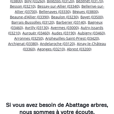
(03800)
,
Billy (03260)
,
Billezois (03120)
,
Bézenet (03170)
,
Besson (03210)
,
Bessay-sur-Allier (03340)
,
Bellerive-sur-
Allier (03700)
,
Bellenaves (03330)
,
Bègues (03800)
,
Beaune-d’Allier (03390)
,
Beaulon (03230)
,
Bayet (03500)
,
Barrais-Bussolles (03120)
,
Barberier (03140)
,
Bagneux
(03460)
,
Avrilly (03130)
,
Avermes (03000)
,
Autry-Issards
(03210)
,
Aurouër (03460)
,
Audes (03190)
,
Aubigny (03460)
,
Arronnes (03250)
,
Arpheuilles-Saint-Priest (03420)
,
Archignat (03380)
,
Andelaroche (03120)
,
Ainay-le-Château
(03360)
,
Agonges (03210)
,
Abrest (03200)
Si vous avez besoin de Abattage arbres,
nous sommes à votre écoute.