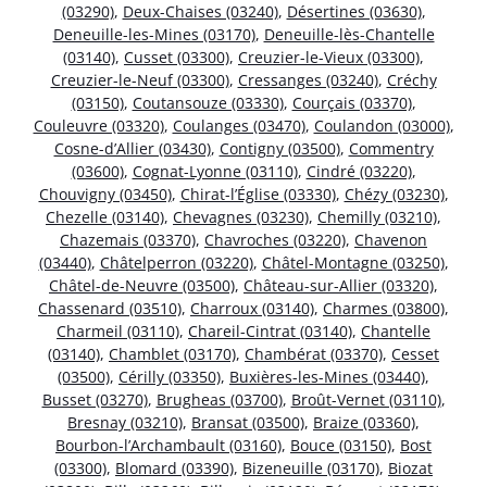
(03290)
,
Deux-Chaises (03240)
,
Désertines (03630)
,
Deneuille-les-Mines (03170)
,
Deneuille-lès-Chantelle
(03140)
,
Cusset (03300)
,
Creuzier-le-Vieux (03300)
,
Creuzier-le-Neuf (03300)
,
Cressanges (03240)
,
Créchy
(03150)
,
Coutansouze (03330)
,
Courçais (03370)
,
Couleuvre (03320)
,
Coulanges (03470)
,
Coulandon (03000)
,
Cosne-d’Allier (03430)
,
Contigny (03500)
,
Commentry
(03600)
,
Cognat-Lyonne (03110)
,
Cindré (03220)
,
Chouvigny (03450)
,
Chirat-l’Église (03330)
,
Chézy (03230)
,
Chezelle (03140)
,
Chevagnes (03230)
,
Chemilly (03210)
,
Chazemais (03370)
,
Chavroches (03220)
,
Chavenon
(03440)
,
Châtelperron (03220)
,
Châtel-Montagne (03250)
,
Châtel-de-Neuvre (03500)
,
Château-sur-Allier (03320)
,
Chassenard (03510)
,
Charroux (03140)
,
Charmes (03800)
,
Charmeil (03110)
,
Chareil-Cintrat (03140)
,
Chantelle
(03140)
,
Chamblet (03170)
,
Chambérat (03370)
,
Cesset
(03500)
,
Cérilly (03350)
,
Buxières-les-Mines (03440)
,
Busset (03270)
,
Brugheas (03700)
,
Broût-Vernet (03110)
,
Bresnay (03210)
,
Bransat (03500)
,
Braize (03360)
,
Bourbon-l’Archambault (03160)
,
Bouce (03150)
,
Bost
(03300)
,
Blomard (03390)
,
Bizeneuille (03170)
,
Biozat