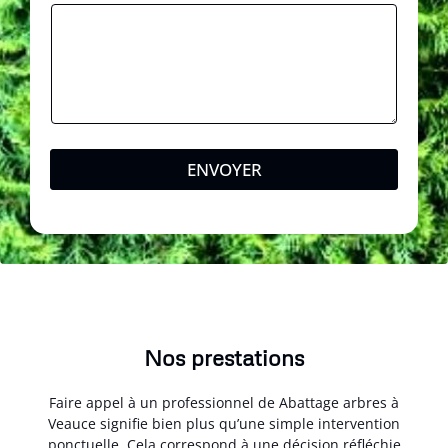
a
g
e
ENVOYER
Nos prestations
Faire appel à un professionnel de Abattage arbres à
Veauce signifie bien plus qu’une simple intervention
ponctuelle. Cela correspond à une décision réfléchie