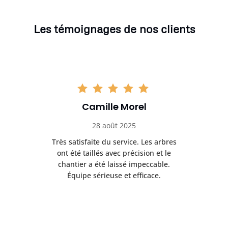
Les témoignages de nos clients
Camille Morel
28 août 2025
Très satisfaite du service. Les arbres
E
 mes
ont été taillés avec précision et le
dan
risé
chantier a été laissé impeccable.
donn
Équipe sérieuse et efficace.