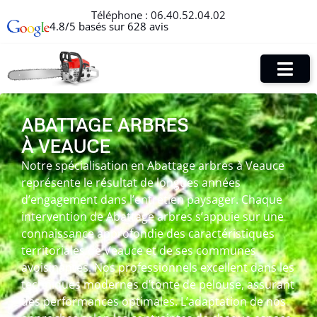
Téléphone :
06.40.52.04.02
4.8/5 basés sur 628 avis
ABATTAGE ARBRES
À VEAUCE
Notre spécialisation en Abattage arbres à Veauce
représente le résultat de longues années
d’engagement dans l’entretien paysager. Chaque
intervention de Abattage arbres s’appuie sur une
connaissance approfondie des caractéristiques
territoriales de Veauce et de ses communes
avoisinantes. Nos professionnels excellent dans les
techniques modernes d’tonte de pelouse, assurant
des performances optimales. L’adaptation de nos