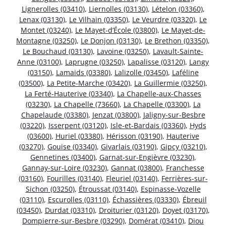
Lignerolles (03410)
,
Liernolles (03130)
,
Lételon (03360)
,
Lenax (03130)
,
Le Vilhain (03350)
,
Le Veurdre (03320)
,
Le
Montet (03240)
,
Le Mayet-d’École (03800)
,
Le Mayet-de-
Montagne (03250)
,
Le Donjon (03130)
,
Le Brethon (03350)
,
Le Bouchaud (03130)
,
Lavoine (03250)
,
Lavault-Sainte-
Anne (03100)
,
Laprugne (03250)
,
Lapalisse (03120)
,
Langy
(03150)
,
Lamaids (03380)
,
Lalizolle (03450)
,
Laféline
(03500)
,
La Petite-Marche (03420)
,
La Guillermie (03250)
,
La Ferté-Hauterive (03340)
,
La Chapelle-aux-Chasses
(03230)
,
La Chapelle (73660)
,
La Chapelle (03300)
,
La
Chapelaude (03380)
,
Jenzat (03800)
,
Jaligny-sur-Besbre
(03220)
,
Isserpent (03120)
,
Isle-et-Bardais (03360)
,
Hyds
(03600)
,
Huriel (03380)
,
Hérisson (03190)
,
Hauterive
(03270)
,
Gouise (03340)
,
Givarlais (03190)
,
Gipcy (03210)
,
Gennetines (03400)
,
Garnat-sur-Engièvre (03230)
,
Gannay-sur-Loire (03230)
,
Gannat (03800)
,
Franchesse
(03160)
,
Fourilles (03140)
,
Fleuriel (03140)
,
Ferrières-sur-
Sichon (03250)
,
Étroussat (03140)
,
Espinasse-Vozelle
(03110)
,
Escurolles (03110)
,
Échassières (03330)
,
Ébreuil
(03450)
,
Durdat (03310)
,
Droiturier (03120)
,
Doyet (03170)
,
Dompierre-sur-Besbre (03290)
,
Domérat (03410)
,
Diou