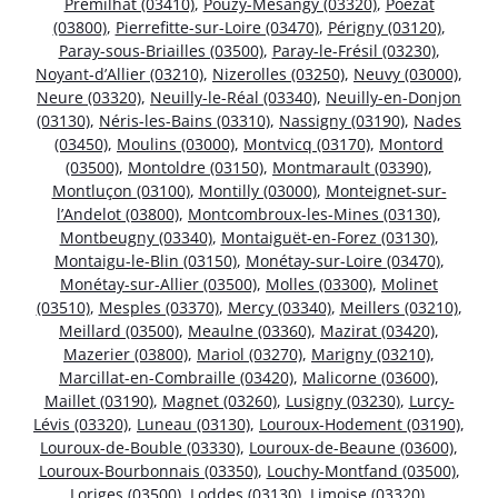
Prémilhat (03410)
,
Pouzy-Mésangy (03320)
,
Poëzat
(03800)
,
Pierrefitte-sur-Loire (03470)
,
Périgny (03120)
,
Paray-sous-Briailles (03500)
,
Paray-le-Frésil (03230)
,
Noyant-d’Allier (03210)
,
Nizerolles (03250)
,
Neuvy (03000)
,
Neure (03320)
,
Neuilly-le-Réal (03340)
,
Neuilly-en-Donjon
(03130)
,
Néris-les-Bains (03310)
,
Nassigny (03190)
,
Nades
(03450)
,
Moulins (03000)
,
Montvicq (03170)
,
Montord
(03500)
,
Montoldre (03150)
,
Montmarault (03390)
,
Montluçon (03100)
,
Montilly (03000)
,
Monteignet-sur-
l’Andelot (03800)
,
Montcombroux-les-Mines (03130)
,
Montbeugny (03340)
,
Montaiguët-en-Forez (03130)
,
Montaigu-le-Blin (03150)
,
Monétay-sur-Loire (03470)
,
Monétay-sur-Allier (03500)
,
Molles (03300)
,
Molinet
(03510)
,
Mesples (03370)
,
Mercy (03340)
,
Meillers (03210)
,
Meillard (03500)
,
Meaulne (03360)
,
Mazirat (03420)
,
Mazerier (03800)
,
Mariol (03270)
,
Marigny (03210)
,
Marcillat-en-Combraille (03420)
,
Malicorne (03600)
,
Maillet (03190)
,
Magnet (03260)
,
Lusigny (03230)
,
Lurcy-
Lévis (03320)
,
Luneau (03130)
,
Louroux-Hodement (03190)
,
Louroux-de-Bouble (03330)
,
Louroux-de-Beaune (03600)
,
Louroux-Bourbonnais (03350)
,
Louchy-Montfand (03500)
,
Loriges (03500)
,
Loddes (03130)
,
Limoise (03320)
,