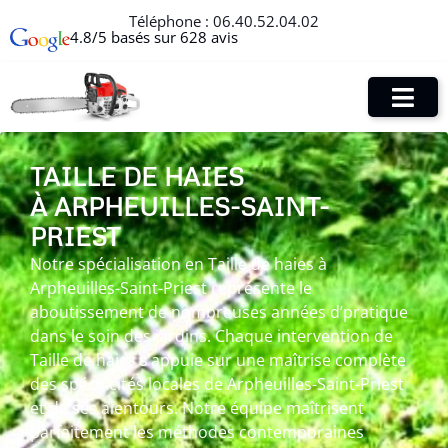
Téléphone :
06.40.52.04.02
4.8/5 basés sur 628 avis
TAILLE DE HAIES
À ARPHEUILLES-SAINT-
PRIEST
Notre spécialisation en Taille de haies à
Arpheuilles-Saint-Priest représente le
aboutissement de nombreuses années d’pratique
dans le soin des jardins. Chaque intervention de
Taille de haies s’appuie sur une maîtrise complète
des spécificités locales de Arpheuilles-Saint-Priest
et de ses alentours. Notre équipe maîtrisent
parfaitement les méthodes contemporaines