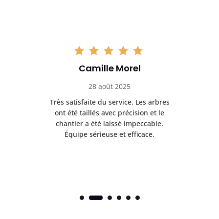
Camille Morel
28 août 2025
Très satisfaite du service. Les arbres
E
 mes
ont été taillés avec précision et le
dan
risé
chantier a été laissé impeccable.
donn
Équipe sérieuse et efficace.