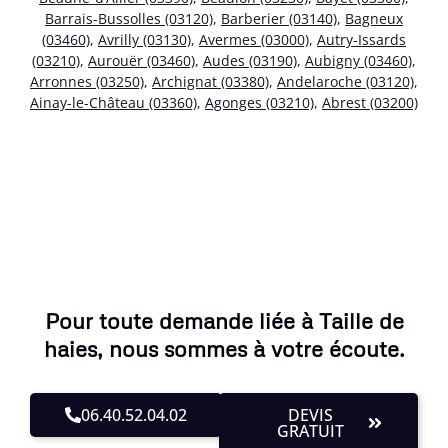
Barrais-Bussolles (03120)
,
Barberier (03140)
,
Bagneux
(03460)
,
Avrilly (03130)
,
Avermes (03000)
,
Autry-Issards
(03210)
,
Aurouër (03460)
,
Audes (03190)
,
Aubigny (03460)
,
Arronnes (03250)
,
Archignat (03380)
,
Andelaroche (03120)
,
Ainay-le-Château (03360)
,
Agonges (03210)
,
Abrest (03200)
Pour toute demande liée à Taille de
haies, nous sommes à votre écoute.
06.40.52.04.02
DEVIS
GRATUIT