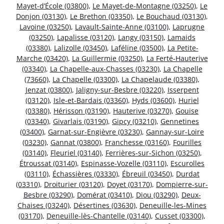
Mayet-d’École (03800)
,
Le Mayet-de-Montagne (03250)
,
Le
Donjon (03130)
,
Le Brethon (03350)
,
Le Bouchaud (03130)
,
Lavoine (03250)
,
Lavault-Sainte-Anne (03100)
,
Laprugne
(03250)
,
Lapalisse (03120)
,
Langy (03150)
,
Lamaids
(03380)
,
Lalizolle (03450)
,
Laféline (03500)
,
La Petite-
Marche (03420)
,
La Guillermie (03250)
,
La Ferté-Hauterive
(03340)
,
La Chapelle-aux-Chasses (03230)
,
La Chapelle
(73660)
,
La Chapelle (03300)
,
La Chapelaude (03380)
,
Jenzat (03800)
,
Jaligny-sur-Besbre (03220)
,
Isserpent
(03120)
,
Isle-et-Bardais (03360)
,
Hyds (03600)
,
Huriel
(03380)
,
Hérisson (03190)
,
Hauterive (03270)
,
Gouise
(03340)
,
Givarlais (03190)
,
Gipcy (03210)
,
Gennetines
(03400)
,
Garnat-sur-Engièvre (03230)
,
Gannay-sur-Loire
(03230)
,
Gannat (03800)
,
Franchesse (03160)
,
Fourilles
(03140)
,
Fleuriel (03140)
,
Ferrières-sur-Sichon (03250)
,
Étroussat (03140)
,
Espinasse-Vozelle (03110)
,
Escurolles
(03110)
,
Échassières (03330)
,
Ébreuil (03450)
,
Durdat
(03310)
,
Droiturier (03120)
,
Doyet (03170)
,
Dompierre-sur-
Besbre (03290)
,
Domérat (03410)
,
Diou (03290)
,
Deux-
Chaises (03240)
,
Désertines (03630)
,
Deneuille-les-Mines
(03170)
,
Deneuille-lès-Chantelle (03140)
,
Cusset (03300)
,