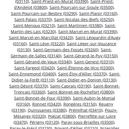
(03110)
,
Saint-Priest-en-Murat (03390)
,
Saint-Priest-
d’Andelot (03800)
,
Saint-Pourçain-sur-Sioule (03500)
,
Saint-Pourçain-sur-Besbre (03290)
,
Saint-Plaisir (03160)
,
Saint-Palais (03370)
,
Saint-Nicolas-des-Biefs (03250)
,
Saint-Menoux (03210)
,
Saint-Martinien (03380)
,
Saint-
Martin-des-Lais (03230)
,
Saint-Marcel-en-Murat (03390)
,
Saint-Marcel-en-Marcillat (03420)
,
Saint-Léopardin-d’Augy
(03160)
,
Saint-Léon (03220)
,
Saint-Léger-sur-Vouzance
(03130)
,
Saint-Germain-des-Fossés (03260)
,
Saint-
Germain-de-Salles (03140)
,
Saint-Gérand-le-Puy (03150)
,
Saint-Gérand-de-Vaux (03340)
,
Saint-Genest (03310)
,
Saint-Fargeol (03420)
,
Saint-Étienne-de-Vicq (03300)
,
Saint-Ennemond (03400)
,
Saint-Éloy-d’Allier (03370)
,
Saint-
Didier-la-Forêt (03110)
,
Saint-Didier-en-Donjon (03130)
,
Saint-Désiré (03370)
,
Saint-Caprais (03190)
,
Saint-Bonnet-
Tronçais (03360)
,
Saint-Bonnet-de-Rochefort (03800)
,
Saint-Bonnet-de-Four (03390)
,
Saint-Aubin-le-Monial
(03160)
,
Ronnet (03420)
,
Rongères (03150)
,
Reugny
(03190)
,
Quinssaines (03380)
,
Prémilhat (03410)
,
Pouzy-
Mésangy (03320)
,
Poëzat (03800)
,
Pierrefitte-sur-Loire
(03470)
,
Périgny (03120)
,
Paray-sous-Briailles (03500)
,
Paray-le-Frésil (03230)
,
Noyant-d’Allier (03210)
,
Nizerolles