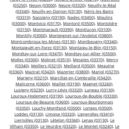
(03250)
,
Neuvy (03000)
,
Neure (03320)
,
Neuilly-le-Réal
(03340)
,
Neuilly-en-Donjon (03130)
,
Néris-les-Bains
(03310)
,
Nassigny (03190)
,
Nades (03450)
,
Moulins
(03000)
,
Montvicq (03170)
,
Montord (03500)
,
Montoldre
(03150)
,
Montmarault (03390)
,
Montluçon (03100)
,
Montilly (03000)
,
Monteignet-sur-l’Andelot (03800)
,
Montcombroux-les-Mines (03130)
,
Montbeugny (03340)
,
Montaiguët-en-Forez (03130)
,
Montaigu-le-Blin (03150)
,
Monétay-sur-Loire (03470)
,
Monétay-sur-Allier (03500)
,
Molles (03300)
,
Molinet (03510)
,
Mesples (03370)
,
Mercy
(03340)
,
Meillers (03210)
,
Meillard (03500)
,
Meaulne
(03360)
,
Mazirat (03420)
,
Mazerier (03800)
,
Mariol (03270)
,
Marigny (03210)
,
Marcillat-en-Combraille (03420)
,
Malicorne (03600)
,
Maillet (03190)
,
Magnet (03260)
,
Lusigny (03230)
,
Lurcy-Lévis (03320)
,
Luneau (03130)
,
Louroux-Hodement (03190)
,
Louroux-de-Bouble (03330)
,
Louroux-de-Beaune (03600)
,
Louroux-Bourbonnais
(03350)
,
Louchy-Montfand (03500)
,
Loriges (03500)
,
Loddes (03130)
,
Limoise (03320)
,
Lignerolles (03410)
,
Liernolles (03130)
,
Lételon (03360)
,
Lenax (03130)
,
Le
Vilhain (03350)
,
Le Veurdre (03320)
,
Le Montet (03240)
,
Le