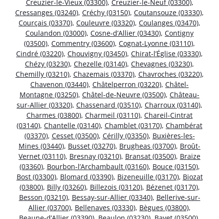
Creuzier-le-Vieux (03300)
,
Creuzier-le-Neuf (03300)
,
Cressanges (03240)
,
Créchy (03150)
,
Coutansouze (03330)
,
Courçais (03370)
,
Couleuvre (03320)
,
Coulanges (03470)
,
Coulandon (03000)
,
Cosne-d’Allier (03430)
,
Contigny
(03500)
,
Commentry (03600)
,
Cognat-Lyonne (03110)
,
Cindré (03220)
,
Chouvigny (03450)
,
Chirat-l’Église (03330)
,
Chézy (03230)
,
Chezelle (03140)
,
Chevagnes (03230)
,
Chemilly (03210)
,
Chazemais (03370)
,
Chavroches (03220)
,
Chavenon (03440)
,
Châtelperron (03220)
,
Châtel-
Montagne (03250)
,
Châtel-de-Neuvre (03500)
,
Château-
sur-Allier (03320)
,
Chassenard (03510)
,
Charroux (03140)
,
Charmes (03800)
,
Charmeil (03110)
,
Chareil-Cintrat
(03140)
,
Chantelle (03140)
,
Chamblet (03170)
,
Chambérat
(03370)
,
Cesset (03500)
,
Cérilly (03350)
,
Buxières-les-
Mines (03440)
,
Busset (03270)
,
Brugheas (03700)
,
Broût-
Vernet (03110)
,
Bresnay (03210)
,
Bransat (03500)
,
Braize
(03360)
,
Bourbon-l’Archambault (03160)
,
Bouce (03150)
,
Bost (03300)
,
Blomard (03390)
,
Bizeneuille (03170)
,
Biozat
(03800)
,
Billy (03260)
,
Billezois (03120)
,
Bézenet (03170)
,
Besson (03210)
,
Bessay-sur-Allier (03340)
,
Bellerive-sur-
Allier (03700)
,
Bellenaves (03330)
,
Bègues (03800)
,
Beaune-d’Allier (03390)
,
Beaulon (03230)
,
Bayet (03500)
,