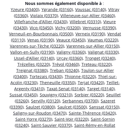
Nous sommes également disponible à
:
Yzeure (03400)
,
Ygrande (03160)
,
Voussac (03140)
,
Vitray
(03360)
,
Viplaix (03370)
,
Villeneuve-sur-Allier (03460)
,
Villefranche-d’Allier (03430)
,
Villebret (03310)
,
Vieure
(03430)
,
Vicq (03450)
,
Vichy (03200)
,
Vernusse (03390)
,
Verneuil-en-Bourbonnais (03500)
,
Verneix (03190)
,
Vendat
(03110)
,
Venas (03190)
,
Veauce (03450)
,
Vaumas (03220)
,
Varennes-sur-Tèche (03220)
,
Varennes-sur-Allier (03150)
,
Vallon-en-Sully (03190)
,
Valigny (03360)
,
Valignat (03330)
,
Ussel-d’Allier (03140)
,
Urçay (03360)
,
Tronget (03240)
,
Trézelles (03220)
,
Trévol (03460)
,
Treteau (03220)
,
Treignat (03380)
,
Treban (03240)
,
Toulon-sur-Allier
(03400)
,
Tortezais (03430)
,
Thionne (03220)
,
Thiel-sur-
Acolin (03230)
,
Theneuille (03350)
,
Terjat (03420)
,
Teillet-
Argenty (03410)
,
Taxat-Senat (03140)
,
Target (03140)
,
Sussat (03450)
,
Souvigny (03210)
,
Sorbier (03220)
,
Seuillet
(03260)
,
Servilly (03120)
,
Serbannes (03700)
,
Sazeret
(03390)
,
Saulzet (03800)
,
Saulcet (03500)
,
Sanssat (03150)
,
Saligny-sur-Roudon (03470)
,
Sainte-Thérence (03420)
,
Saint-Yorre (03270)
,
Saint-Voir (03220)
,
Saint-Sornin
(03240)
,
Saint-Sauvier (03370)
,
Saint-Rémy-en-Rollat