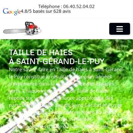
Téléphone :
06.40.52.04.02
4.8/5 basés sur 628 avis
TAILLE DE HAIES
À SAINT-GÉRAND-LE-PUY
Notre savoir-faire en Taille de haies à Saint-Gérand-
le-Puy constitue le résultat de longues années
d’expérience dans la maintenance des espaces
verts. Chaque intervention de Taille de haies
repose sur une connaissance approfondie des
particularités régionales de Saint-Gérand-le-Puy et
de ses communes avoisinantes. Notre équipe
dominent entièrement les méthodes
contemporaines d’taille de haies, offrant des