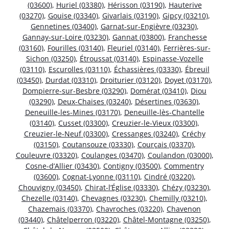
(03600)
,
Huriel (03380)
,
Hérisson (03190)
,
Hauterive
(03270)
,
Gouise (03340)
,
Givarlais (03190)
,
Gipcy (03210)
,
Gennetines (03400)
,
Garnat-sur-Engièvre (03230)
,
Gannay-sur-Loire (03230)
,
Gannat (03800)
,
Franchesse
(03160)
,
Fourilles (03140)
,
Fleuriel (03140)
,
Ferrières-sur-
Sichon (03250)
,
Étroussat (03140)
,
Espinasse-Vozelle
(03110)
,
Escurolles (03110)
,
Échassières (03330)
,
Ébreuil
(03450)
,
Durdat (03310)
,
Droiturier (03120)
,
Doyet (03170)
,
Dompierre-sur-Besbre (03290)
,
Domérat (03410)
,
Diou
(03290)
,
Deux-Chaises (03240)
,
Désertines (03630)
,
Deneuille-les-Mines (03170)
,
Deneuille-lès-Chantelle
(03140)
,
Cusset (03300)
,
Creuzier-le-Vieux (03300)
,
Creuzier-le-Neuf (03300)
,
Cressanges (03240)
,
Créchy
(03150)
,
Coutansouze (03330)
,
Courçais (03370)
,
Couleuvre (03320)
,
Coulanges (03470)
,
Coulandon (03000)
,
Cosne-d’Allier (03430)
,
Contigny (03500)
,
Commentry
(03600)
,
Cognat-Lyonne (03110)
,
Cindré (03220)
,
Chouvigny (03450)
,
Chirat-l’Église (03330)
,
Chézy (03230)
,
Chezelle (03140)
,
Chevagnes (03230)
,
Chemilly (03210)
,
Chazemais (03370)
,
Chavroches (03220)
,
Chavenon
(03440)
,
Châtelperron (03220)
,
Châtel-Montagne (03250)
,