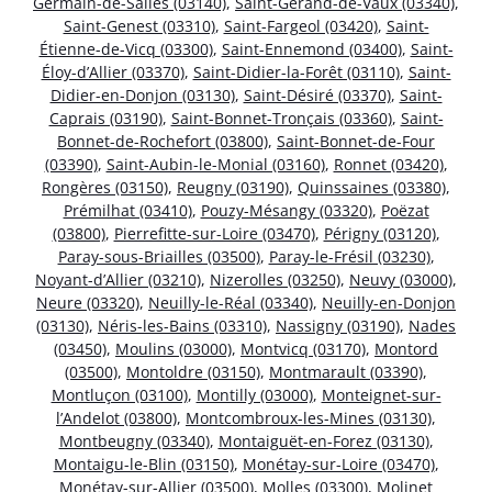
Germain-de-Salles (03140)
,
Saint-Gérand-de-Vaux (03340)
,
Saint-Genest (03310)
,
Saint-Fargeol (03420)
,
Saint-
Étienne-de-Vicq (03300)
,
Saint-Ennemond (03400)
,
Saint-
Éloy-d’Allier (03370)
,
Saint-Didier-la-Forêt (03110)
,
Saint-
Didier-en-Donjon (03130)
,
Saint-Désiré (03370)
,
Saint-
Caprais (03190)
,
Saint-Bonnet-Tronçais (03360)
,
Saint-
Bonnet-de-Rochefort (03800)
,
Saint-Bonnet-de-Four
(03390)
,
Saint-Aubin-le-Monial (03160)
,
Ronnet (03420)
,
Rongères (03150)
,
Reugny (03190)
,
Quinssaines (03380)
,
Prémilhat (03410)
,
Pouzy-Mésangy (03320)
,
Poëzat
(03800)
,
Pierrefitte-sur-Loire (03470)
,
Périgny (03120)
,
Paray-sous-Briailles (03500)
,
Paray-le-Frésil (03230)
,
Noyant-d’Allier (03210)
,
Nizerolles (03250)
,
Neuvy (03000)
,
Neure (03320)
,
Neuilly-le-Réal (03340)
,
Neuilly-en-Donjon
(03130)
,
Néris-les-Bains (03310)
,
Nassigny (03190)
,
Nades
(03450)
,
Moulins (03000)
,
Montvicq (03170)
,
Montord
(03500)
,
Montoldre (03150)
,
Montmarault (03390)
,
Montluçon (03100)
,
Montilly (03000)
,
Monteignet-sur-
l’Andelot (03800)
,
Montcombroux-les-Mines (03130)
,
Montbeugny (03340)
,
Montaiguët-en-Forez (03130)
,
Montaigu-le-Blin (03150)
,
Monétay-sur-Loire (03470)
,
Monétay-sur-Allier (03500)
,
Molles (03300)
,
Molinet