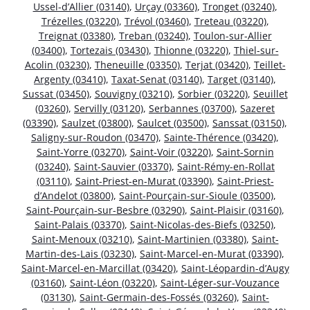
Ussel-d’Allier (03140)
,
Urçay (03360)
,
Tronget (03240)
,
Trézelles (03220)
,
Trévol (03460)
,
Treteau (03220)
,
Treignat (03380)
,
Treban (03240)
,
Toulon-sur-Allier
(03400)
,
Tortezais (03430)
,
Thionne (03220)
,
Thiel-sur-
Acolin (03230)
,
Theneuille (03350)
,
Terjat (03420)
,
Teillet-
Argenty (03410)
,
Taxat-Senat (03140)
,
Target (03140)
,
Sussat (03450)
,
Souvigny (03210)
,
Sorbier (03220)
,
Seuillet
(03260)
,
Servilly (03120)
,
Serbannes (03700)
,
Sazeret
(03390)
,
Saulzet (03800)
,
Saulcet (03500)
,
Sanssat (03150)
,
Saligny-sur-Roudon (03470)
,
Sainte-Thérence (03420)
,
Saint-Yorre (03270)
,
Saint-Voir (03220)
,
Saint-Sornin
(03240)
,
Saint-Sauvier (03370)
,
Saint-Rémy-en-Rollat
(03110)
,
Saint-Priest-en-Murat (03390)
,
Saint-Priest-
d’Andelot (03800)
,
Saint-Pourçain-sur-Sioule (03500)
,
Saint-Pourçain-sur-Besbre (03290)
,
Saint-Plaisir (03160)
,
Saint-Palais (03370)
,
Saint-Nicolas-des-Biefs (03250)
,
Saint-Menoux (03210)
,
Saint-Martinien (03380)
,
Saint-
Martin-des-Lais (03230)
,
Saint-Marcel-en-Murat (03390)
,
Saint-Marcel-en-Marcillat (03420)
,
Saint-Léopardin-d’Augy
(03160)
,
Saint-Léon (03220)
,
Saint-Léger-sur-Vouzance
(03130)
,
Saint-Germain-des-Fossés (03260)
,
Saint-