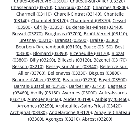
Châtel-de-Neuvre (03500)
,
Château-sur-Allier (03320)
,
Chassenard (03510)
,
Charroux (03140)
,
Charmes (03800)
,
Charmeil (03110)
,
Chareil-Cintrat (03140)
,
Chantelle
(03140)
,
Chamblet (03170)
,
Chambérat (03370)
,
Cesset
(03500)
,
Cérilly (03350)
,
Buxières-les-Mines (03440)
,
Busset (03270)
,
Brugheas (03700)
,
Broût-Vernet (03110)
,
Bresnay (03210)
,
Bransat (03500)
,
Braize (03360)
,
Bourbon-l’Archambault (03160)
,
Bouce (03150)
,
Bost
(03300)
,
Blomard (03390)
,
Bizeneuille (03170)
,
Biozat
(03800)
,
Billy (03260)
,
Billezois (03120)
,
Bézenet (03170)
,
Besson (03210)
,
Bessay-sur-Allier (03340)
,
Bellerive-sur-
Allier (03700)
,
Bellenaves (03330)
,
Bègues (03800)
,
Beaune-d’Allier (03390)
,
Beaulon (03230)
,
Bayet (03500)
,
Barrais-Bussolles (03120)
,
Barberier (03140)
,
Bagneux
(03460)
,
Avrilly (03130)
,
Avermes (03000)
,
Autry-Issards
(03210)
,
Aurouër (03460)
,
Audes (03190)
,
Aubigny (03460)
,
Arronnes (03250)
,
Arpheuilles-Saint-Priest (03420)
,
Archignat (03380)
,
Andelaroche (03120)
,
Ainay-le-Château
(03360)
,
Agonges (03210)
,
Abrest (03200)