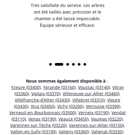
Très satisfaite du service. Les arbres
E
 mes
ont été taillés avec précision et le
dan
risé
chantier a été laissé impeccable.
donn
Équipe sérieuse et efficace.
Nous sommes également disponible à
:
Yzeure (03400)
,
Ygrande (03160)
,
Voussac (03140)
,
Vitray
(03360)
,
Viplaix (03370)
,
Villeneuve-sur-Allier (03460)
,
Villefranche-d’Allier (03430)
,
Villebret (03310)
,
Vieure
(03430)
,
Vicq (03450)
,
Vichy (03200)
,
Vernusse (03390)
,
Verneuil-en-Bourbonnais (03500)
,
Verneix (03190)
,
Vendat
(03110)
,
Venas (03190)
,
Veauce (03450)
,
Vaumas (03220)
,
Varennes-sur-Tèche (03220)
,
Varennes-sur-Allier (03150)
,
Vallon-en-Sully (03190)
,
Valigny (03360)
,
Valignat (03330)
,