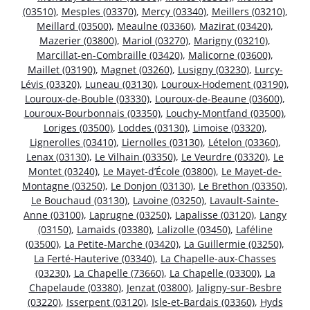
(03510)
,
Mesples (03370)
,
Mercy (03340)
,
Meillers (03210)
,
Meillard (03500)
,
Meaulne (03360)
,
Mazirat (03420)
,
Mazerier (03800)
,
Mariol (03270)
,
Marigny (03210)
,
Marcillat-en-Combraille (03420)
,
Malicorne (03600)
,
Maillet (03190)
,
Magnet (03260)
,
Lusigny (03230)
,
Lurcy-
Lévis (03320)
,
Luneau (03130)
,
Louroux-Hodement (03190)
,
Louroux-de-Bouble (03330)
,
Louroux-de-Beaune (03600)
,
Louroux-Bourbonnais (03350)
,
Louchy-Montfand (03500)
,
Loriges (03500)
,
Loddes (03130)
,
Limoise (03320)
,
Lignerolles (03410)
,
Liernolles (03130)
,
Lételon (03360)
,
Lenax (03130)
,
Le Vilhain (03350)
,
Le Veurdre (03320)
,
Le
Montet (03240)
,
Le Mayet-d’École (03800)
,
Le Mayet-de-
Montagne (03250)
,
Le Donjon (03130)
,
Le Brethon (03350)
,
Le Bouchaud (03130)
,
Lavoine (03250)
,
Lavault-Sainte-
Anne (03100)
,
Laprugne (03250)
,
Lapalisse (03120)
,
Langy
(03150)
,
Lamaids (03380)
,
Lalizolle (03450)
,
Laféline
(03500)
,
La Petite-Marche (03420)
,
La Guillermie (03250)
,
La Ferté-Hauterive (03340)
,
La Chapelle-aux-Chasses
(03230)
,
La Chapelle (73660)
,
La Chapelle (03300)
,
La
Chapelaude (03380)
,
Jenzat (03800)
,
Jaligny-sur-Besbre
(03220)
,
Isserpent (03120)
,
Isle-et-Bardais (03360)
,
Hyds