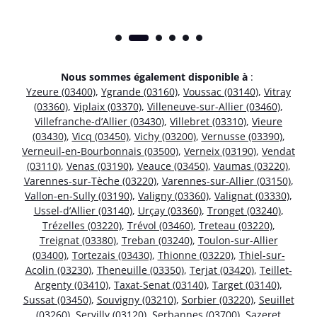
Nous sommes également disponible à
:
Yzeure (03400)
,
Ygrande (03160)
,
Voussac (03140)
,
Vitray
(03360)
,
Viplaix (03370)
,
Villeneuve-sur-Allier (03460)
,
Villefranche-d’Allier (03430)
,
Villebret (03310)
,
Vieure
(03430)
,
Vicq (03450)
,
Vichy (03200)
,
Vernusse (03390)
,
Verneuil-en-Bourbonnais (03500)
,
Verneix (03190)
,
Vendat
(03110)
,
Venas (03190)
,
Veauce (03450)
,
Vaumas (03220)
,
Varennes-sur-Tèche (03220)
,
Varennes-sur-Allier (03150)
,
Vallon-en-Sully (03190)
,
Valigny (03360)
,
Valignat (03330)
,
Ussel-d’Allier (03140)
,
Urçay (03360)
,
Tronget (03240)
,
Trézelles (03220)
,
Trévol (03460)
,
Treteau (03220)
,
Treignat (03380)
,
Treban (03240)
,
Toulon-sur-Allier
(03400)
,
Tortezais (03430)
,
Thionne (03220)
,
Thiel-sur-
Acolin (03230)
,
Theneuille (03350)
,
Terjat (03420)
,
Teillet-
Argenty (03410)
,
Taxat-Senat (03140)
,
Target (03140)
,
Sussat (03450)
,
Souvigny (03210)
,
Sorbier (03220)
,
Seuillet
(03260)
,
Servilly (03120)
,
Serbannes (03700)
,
Sazeret