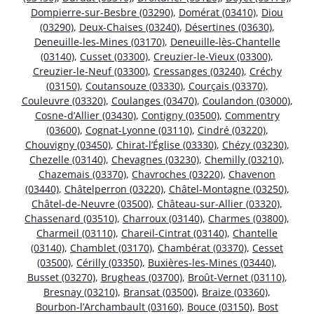
Dompierre-sur-Besbre (03290)
,
Domérat (03410)
,
Diou
(03290)
,
Deux-Chaises (03240)
,
Désertines (03630)
,
Deneuille-les-Mines (03170)
,
Deneuille-lès-Chantelle
(03140)
,
Cusset (03300)
,
Creuzier-le-Vieux (03300)
,
Creuzier-le-Neuf (03300)
,
Cressanges (03240)
,
Créchy
(03150)
,
Coutansouze (03330)
,
Courçais (03370)
,
Couleuvre (03320)
,
Coulanges (03470)
,
Coulandon (03000)
,
Cosne-d’Allier (03430)
,
Contigny (03500)
,
Commentry
(03600)
,
Cognat-Lyonne (03110)
,
Cindré (03220)
,
Chouvigny (03450)
,
Chirat-l’Église (03330)
,
Chézy (03230)
,
Chezelle (03140)
,
Chevagnes (03230)
,
Chemilly (03210)
,
Chazemais (03370)
,
Chavroches (03220)
,
Chavenon
(03440)
,
Châtelperron (03220)
,
Châtel-Montagne (03250)
,
Châtel-de-Neuvre (03500)
,
Château-sur-Allier (03320)
,
Chassenard (03510)
,
Charroux (03140)
,
Charmes (03800)
,
Charmeil (03110)
,
Chareil-Cintrat (03140)
,
Chantelle
(03140)
,
Chamblet (03170)
,
Chambérat (03370)
,
Cesset
(03500)
,
Cérilly (03350)
,
Buxières-les-Mines (03440)
,
Busset (03270)
,
Brugheas (03700)
,
Broût-Vernet (03110)
,
Bresnay (03210)
,
Bransat (03500)
,
Braize (03360)
,
Bourbon-l’Archambault (03160)
,
Bouce (03150)
,
Bost