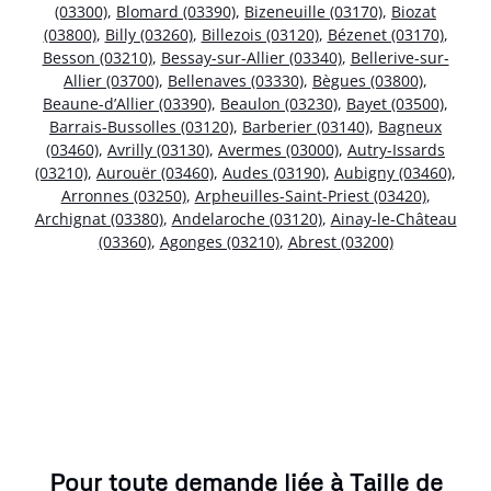
(03300)
,
Blomard (03390)
,
Bizeneuille (03170)
,
Biozat
(03800)
,
Billy (03260)
,
Billezois (03120)
,
Bézenet (03170)
,
Besson (03210)
,
Bessay-sur-Allier (03340)
,
Bellerive-sur-
Allier (03700)
,
Bellenaves (03330)
,
Bègues (03800)
,
Beaune-d’Allier (03390)
,
Beaulon (03230)
,
Bayet (03500)
,
Barrais-Bussolles (03120)
,
Barberier (03140)
,
Bagneux
(03460)
,
Avrilly (03130)
,
Avermes (03000)
,
Autry-Issards
(03210)
,
Aurouër (03460)
,
Audes (03190)
,
Aubigny (03460)
,
Arronnes (03250)
,
Arpheuilles-Saint-Priest (03420)
,
Archignat (03380)
,
Andelaroche (03120)
,
Ainay-le-Château
(03360)
,
Agonges (03210)
,
Abrest (03200)
Pour toute demande liée à Taille de