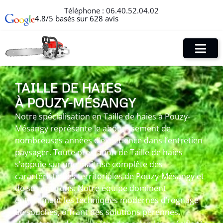
Téléphone :
06.40.52.04.02
4.8/5 basés sur 628 avis
TAILLE DE HAIES
À POUZY-MÉSANGY
Notre spécialisation en Taille de haies à Pouzy-
Mésangy représente le aboutissement de
nombreuses années d’expérience dans l’entretien
paysager. Toute prestation de Taille de haies
s’appuie sur une maîtrise complète des
caractéristiques territoriales de Pouzy-Mésangy et
de ses environs. Notre équipe dominent
entièrement les techniques modernes d’rognage
de souches, offrant des solutions pérennes.