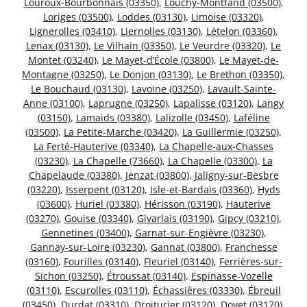
Louroux-Bourbonnais (03350)
,
Louchy-Montfand (03500)
,
Loriges (03500)
,
Loddes (03130)
,
Limoise (03320)
,
Lignerolles (03410)
,
Liernolles (03130)
,
Lételon (03360)
,
Lenax (03130)
,
Le Vilhain (03350)
,
Le Veurdre (03320)
,
Le
Montet (03240)
,
Le Mayet-d’École (03800)
,
Le Mayet-de-
Montagne (03250)
,
Le Donjon (03130)
,
Le Brethon (03350)
,
Le Bouchaud (03130)
,
Lavoine (03250)
,
Lavault-Sainte-
Anne (03100)
,
Laprugne (03250)
,
Lapalisse (03120)
,
Langy
(03150)
,
Lamaids (03380)
,
Lalizolle (03450)
,
Laféline
(03500)
,
La Petite-Marche (03420)
,
La Guillermie (03250)
,
La Ferté-Hauterive (03340)
,
La Chapelle-aux-Chasses
(03230)
,
La Chapelle (73660)
,
La Chapelle (03300)
,
La
Chapelaude (03380)
,
Jenzat (03800)
,
Jaligny-sur-Besbre
(03220)
,
Isserpent (03120)
,
Isle-et-Bardais (03360)
,
Hyds
(03600)
,
Huriel (03380)
,
Hérisson (03190)
,
Hauterive
(03270)
,
Gouise (03340)
,
Givarlais (03190)
,
Gipcy (03210)
,
Gennetines (03400)
,
Garnat-sur-Engièvre (03230)
,
Gannay-sur-Loire (03230)
,
Gannat (03800)
,
Franchesse
(03160)
,
Fourilles (03140)
,
Fleuriel (03140)
,
Ferrières-sur-
Sichon (03250)
,
Étroussat (03140)
,
Espinasse-Vozelle
(03110)
,
Escurolles (03110)
,
Échassières (03330)
,
Ébreuil
(03450)
,
Durdat (03310)
,
Droiturier (03120)
,
Doyet (03170)
,