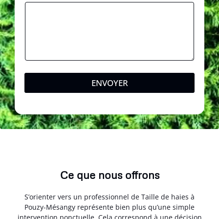
e
ENVOYER
Ce que nous offrons
S’orienter vers un professionnel de Taille de haies à
Pouzy-Mésangy représente bien plus qu’une simple
intervention ponctuelle. Cela correspond à une décision