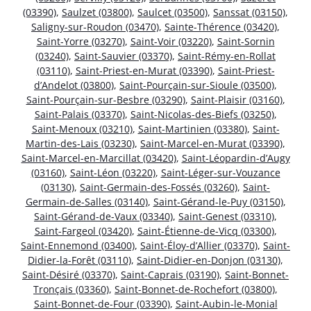
(03390)
,
Saulzet (03800)
,
Saulcet (03500)
,
Sanssat (03150)
,
Saligny-sur-Roudon (03470)
,
Sainte-Thérence (03420)
,
Saint-Yorre (03270)
,
Saint-Voir (03220)
,
Saint-Sornin
(03240)
,
Saint-Sauvier (03370)
,
Saint-Rémy-en-Rollat
(03110)
,
Saint-Priest-en-Murat (03390)
,
Saint-Priest-
d’Andelot (03800)
,
Saint-Pourçain-sur-Sioule (03500)
,
Saint-Pourçain-sur-Besbre (03290)
,
Saint-Plaisir (03160)
,
Saint-Palais (03370)
,
Saint-Nicolas-des-Biefs (03250)
,
Saint-Menoux (03210)
,
Saint-Martinien (03380)
,
Saint-
Martin-des-Lais (03230)
,
Saint-Marcel-en-Murat (03390)
,
Saint-Marcel-en-Marcillat (03420)
,
Saint-Léopardin-d’Augy
(03160)
,
Saint-Léon (03220)
,
Saint-Léger-sur-Vouzance
(03130)
,
Saint-Germain-des-Fossés (03260)
,
Saint-
Germain-de-Salles (03140)
,
Saint-Gérand-le-Puy (03150)
,
Saint-Gérand-de-Vaux (03340)
,
Saint-Genest (03310)
,
Saint-Fargeol (03420)
,
Saint-Étienne-de-Vicq (03300)
,
Saint-Ennemond (03400)
,
Saint-Éloy-d’Allier (03370)
,
Saint-
Didier-la-Forêt (03110)
,
Saint-Didier-en-Donjon (03130)
,
Saint-Désiré (03370)
,
Saint-Caprais (03190)
,
Saint-Bonnet-
Tronçais (03360)
,
Saint-Bonnet-de-Rochefort (03800)
,
Saint-Bonnet-de-Four (03390)
,
Saint-Aubin-le-Monial