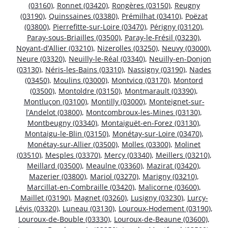
(03160)
,
Ronnet (03420)
,
Rongères (03150)
,
Reugny
(03190)
,
Quinssaines (03380)
,
Prémilhat (03410)
,
Poëzat
(03800)
,
Pierrefitte-sur-Loire (03470)
,
Périgny (03120)
,
Paray-sous-Briailles (03500)
,
Paray-le-Frésil (03230)
,
Noyant-d’Allier (03210)
,
Nizerolles (03250)
,
Neuvy (03000)
,
Neure (03320)
,
Neuilly-le-Réal (03340)
,
Neuilly-en-Donjon
(03130)
,
Néris-les-Bains (03310)
,
Nassigny (03190)
,
Nades
(03450)
,
Moulins (03000)
,
Montvicq (03170)
,
Montord
(03500)
,
Montoldre (03150)
,
Montmarault (03390)
,
Montluçon (03100)
,
Montilly (03000)
,
Monteignet-sur-
l’Andelot (03800)
,
Montcombroux-les-Mines (03130)
,
Montbeugny (03340)
,
Montaiguët-en-Forez (03130)
,
Montaigu-le-Blin (03150)
,
Monétay-sur-Loire (03470)
,
Monétay-sur-Allier (03500)
,
Molles (03300)
,
Molinet
(03510)
,
Mesples (03370)
,
Mercy (03340)
,
Meillers (03210)
,
Meillard (03500)
,
Meaulne (03360)
,
Mazirat (03420)
,
Mazerier (03800)
,
Mariol (03270)
,
Marigny (03210)
,
Marcillat-en-Combraille (03420)
,
Malicorne (03600)
,
Maillet (03190)
,
Magnet (03260)
,
Lusigny (03230)
,
Lurcy-
Lévis (03320)
,
Luneau (03130)
,
Louroux-Hodement (03190)
,
Louroux-de-Bouble (03330)
,
Louroux-de-Beaune (03600)
,