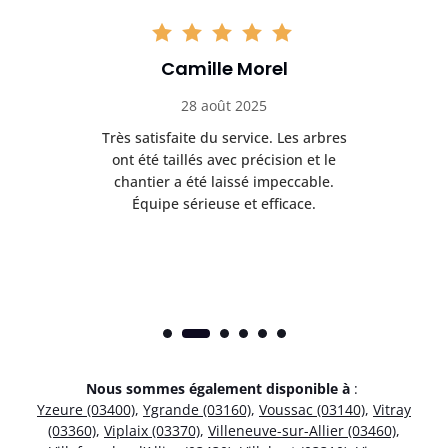
Camille Morel
28 août 2025
Très satisfaite du service. Les arbres
E
 mes
ont été taillés avec précision et le
dan
risé
chantier a été laissé impeccable.
donn
Équipe sérieuse et efficace.
Nous sommes également disponible à
:
Yzeure (03400)
,
Ygrande (03160)
,
Voussac (03140)
,
Vitray
(03360)
,
Viplaix (03370)
,
Villeneuve-sur-Allier (03460)
,