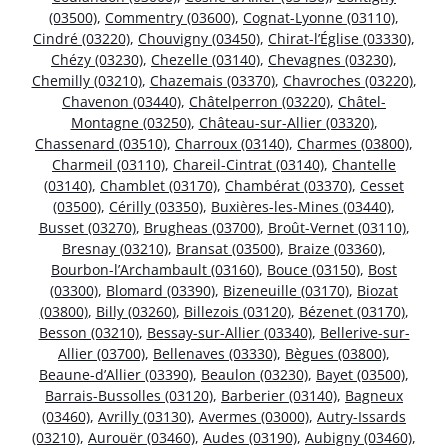
(03500)
,
Commentry (03600)
,
Cognat-Lyonne (03110)
,
Cindré (03220)
,
Chouvigny (03450)
,
Chirat-l’Église (03330)
,
Chézy (03230)
,
Chezelle (03140)
,
Chevagnes (03230)
,
Chemilly (03210)
,
Chazemais (03370)
,
Chavroches (03220)
,
Chavenon (03440)
,
Châtelperron (03220)
,
Châtel-
Montagne (03250)
,
Château-sur-Allier (03320)
,
Chassenard (03510)
,
Charroux (03140)
,
Charmes (03800)
,
Charmeil (03110)
,
Chareil-Cintrat (03140)
,
Chantelle
(03140)
,
Chamblet (03170)
,
Chambérat (03370)
,
Cesset
(03500)
,
Cérilly (03350)
,
Buxières-les-Mines (03440)
,
Busset (03270)
,
Brugheas (03700)
,
Broût-Vernet (03110)
,
Bresnay (03210)
,
Bransat (03500)
,
Braize (03360)
,
Bourbon-l’Archambault (03160)
,
Bouce (03150)
,
Bost
(03300)
,
Blomard (03390)
,
Bizeneuille (03170)
,
Biozat
(03800)
,
Billy (03260)
,
Billezois (03120)
,
Bézenet (03170)
,
Besson (03210)
,
Bessay-sur-Allier (03340)
,
Bellerive-sur-
Allier (03700)
,
Bellenaves (03330)
,
Bègues (03800)
,
Beaune-d’Allier (03390)
,
Beaulon (03230)
,
Bayet (03500)
,
Barrais-Bussolles (03120)
,
Barberier (03140)
,
Bagneux
(03460)
,
Avrilly (03130)
,
Avermes (03000)
,
Autry-Issards
(03210)
,
Aurouër (03460)
,
Audes (03190)
,
Aubigny (03460)
,