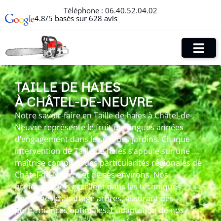
Téléphone :
06.40.52.04.02
4.8/5 basés sur 628 avis
TAILLE DE HAIES
À CHÂTEL-DE-NEUVRE
Notre savoir-faire en Taille de haies à Châtel-de-
Neuvre représente le fruit de longues années
d’engagement dans le soin des jardins. Chaque
intervention de Taille de haies s’appuie sur une
maîtrise complète des particularités régionales de
Châtel-de-Neuvre et de ses environs. Nos
professionnels excellent dans les techniques
modernes d’abattage arbres, assurant des
performances optimales. L’adaptation de nos