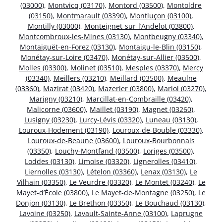
(03000)
,
Montvicq (03170)
,
Montord (03500)
,
Montoldre
(03150)
,
Montmarault (03390)
,
Montluçon (03100)
,
Montilly (03000)
,
Monteignet-sur-l’Andelot (03800)
,
Montcombroux-les-Mines (03130)
,
Montbeugny (03340)
,
Montaiguët-en-Forez (03130)
,
Montaigu-le-Blin (03150)
,
Monétay-sur-Loire (03470)
,
Monétay-sur-Allier (03500)
,
Molles (03300)
,
Molinet (03510)
,
Mesples (03370)
,
Mercy
(03340)
,
Meillers (03210)
,
Meillard (03500)
,
Meaulne
(03360)
,
Mazirat (03420)
,
Mazerier (03800)
,
Mariol (03270)
,
Marigny (03210)
,
Marcillat-en-Combraille (03420)
,
Malicorne (03600)
,
Maillet (03190)
,
Magnet (03260)
,
Lusigny (03230)
,
Lurcy-Lévis (03320)
,
Luneau (03130)
,
Louroux-Hodement (03190)
,
Louroux-de-Bouble (03330)
,
Louroux-de-Beaune (03600)
,
Louroux-Bourbonnais
(03350)
,
Louchy-Montfand (03500)
,
Loriges (03500)
,
Loddes (03130)
,
Limoise (03320)
,
Lignerolles (03410)
,
Liernolles (03130)
,
Lételon (03360)
,
Lenax (03130)
,
Le
Vilhain (03350)
,
Le Veurdre (03320)
,
Le Montet (03240)
,
Le
Mayet-d’École (03800)
,
Le Mayet-de-Montagne (03250)
,
Le
Donjon (03130)
,
Le Brethon (03350)
,
Le Bouchaud (03130)
,
Lavoine (03250)
,
Lavault-Sainte-Anne (03100)
,
Laprugne