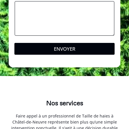
g
e
T
é
l
é
p
h
o
ENVOYER
n
e
Nos services
Faire appel à un professionnel de Taille de haies à
Châtel-de-Neuvre représente bien plus qu’une simple
intervention ponctuelle. Il s’agit à une décision durable