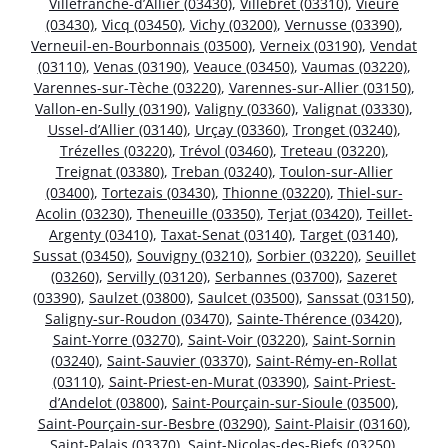
Villefranche-d’Allier (03430)
,
Villebret (03310)
,
Vieure
(03430)
,
Vicq (03450)
,
Vichy (03200)
,
Vernusse (03390)
,
Verneuil-en-Bourbonnais (03500)
,
Verneix (03190)
,
Vendat
(03110)
,
Venas (03190)
,
Veauce (03450)
,
Vaumas (03220)
,
Varennes-sur-Tèche (03220)
,
Varennes-sur-Allier (03150)
,
Vallon-en-Sully (03190)
,
Valigny (03360)
,
Valignat (03330)
,
Ussel-d’Allier (03140)
,
Urçay (03360)
,
Tronget (03240)
,
Trézelles (03220)
,
Trévol (03460)
,
Treteau (03220)
,
Treignat (03380)
,
Treban (03240)
,
Toulon-sur-Allier
(03400)
,
Tortezais (03430)
,
Thionne (03220)
,
Thiel-sur-
Acolin (03230)
,
Theneuille (03350)
,
Terjat (03420)
,
Teillet-
Argenty (03410)
,
Taxat-Senat (03140)
,
Target (03140)
,
Sussat (03450)
,
Souvigny (03210)
,
Sorbier (03220)
,
Seuillet
(03260)
,
Servilly (03120)
,
Serbannes (03700)
,
Sazeret
(03390)
,
Saulzet (03800)
,
Saulcet (03500)
,
Sanssat (03150)
,
Saligny-sur-Roudon (03470)
,
Sainte-Thérence (03420)
,
Saint-Yorre (03270)
,
Saint-Voir (03220)
,
Saint-Sornin
(03240)
,
Saint-Sauvier (03370)
,
Saint-Rémy-en-Rollat
(03110)
,
Saint-Priest-en-Murat (03390)
,
Saint-Priest-
d’Andelot (03800)
,
Saint-Pourçain-sur-Sioule (03500)
,
Saint-Pourçain-sur-Besbre (03290)
,
Saint-Plaisir (03160)
,
Saint-Palais (03370)
,
Saint-Nicolas-des-Biefs (03250)
,