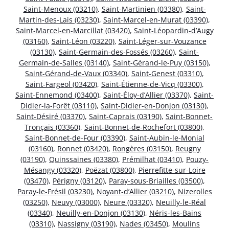
Saint-Menoux (03210)
,
Saint-Martinien (03380)
,
Saint-
Martin-des-Lais (03230)
,
Saint-Marcel-en-Murat (03390)
,
Saint-Marcel-en-Marcillat (03420)
,
Saint-Léopardin-d’Augy
(03160)
,
Saint-Léon (03220)
,
Saint-Léger-sur-Vouzance
(03130)
,
Saint-Germain-des-Fossés (03260)
,
Saint-
Germain-de-Salles (03140)
,
Saint-Gérand-le-Puy (03150)
,
Saint-Gérand-de-Vaux (03340)
,
Saint-Genest (03310)
,
Saint-Fargeol (03420)
,
Saint-Étienne-de-Vicq (03300)
,
Saint-Ennemond (03400)
,
Saint-Éloy-d’Allier (03370)
,
Saint-
Didier-la-Forêt (03110)
,
Saint-Didier-en-Donjon (03130)
,
Saint-Désiré (03370)
,
Saint-Caprais (03190)
,
Saint-Bonnet-
Tronçais (03360)
,
Saint-Bonnet-de-Rochefort (03800)
,
Saint-Bonnet-de-Four (03390)
,
Saint-Aubin-le-Monial
(03160)
,
Ronnet (03420)
,
Rongères (03150)
,
Reugny
(03190)
,
Quinssaines (03380)
,
Prémilhat (03410)
,
Pouzy-
Mésangy (03320)
,
Poëzat (03800)
,
Pierrefitte-sur-Loire
(03470)
,
Périgny (03120)
,
Paray-sous-Briailles (03500)
,
Paray-le-Frésil (03230)
,
Noyant-d’Allier (03210)
,
Nizerolles
(03250)
,
Neuvy (03000)
,
Neure (03320)
,
Neuilly-le-Réal
(03340)
,
Neuilly-en-Donjon (03130)
,
Néris-les-Bains
(03310)
,
Nassigny (03190)
,
Nades (03450)
,
Moulins