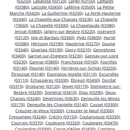
(03250)
,
Lapalisse (03120)
,
Langy (03150)
,
Lamaids
(03380)
,
Lalizolle (03450)
,
Laféline (03500)
,
La Petite-
Marche (03420)
,
La Guillermie (03250)
,
La Ferté-Hauterive
(03340)
,
La Chapelle-aux-Chasses (03230)
,
La Chapelle
(73660)
,
La Chapelle (03300)
,
La Chapelaude (03380)
,
Jenzat (03800)
,
Jaligny-sur-Besbre (03220)
,
Isserpent
(03120)
,
Isle-et-Bardais (03360)
,
Hyds (03600)
,
Huriel
(03380)
,
Hérisson (03190)
,
Hauterive (03270)
,
Gouise
(03340)
,
Givarlais (03190)
,
Gipcy (03210)
,
Gennetines
(03400)
,
Garnat-sur-Engièvre (03230)
,
Gannay-sur-Loire
(03230)
,
Gannat (03800)
,
Franchesse (03160)
,
Fourilles
(03140)
,
Fleuriel (03140)
,
Ferrières-sur-Sichon (03250)
,
Étroussat (03140)
,
Espinasse-Vozelle (03110)
,
Escurolles
(03110)
,
Échassières (03330)
,
Ébreuil (03450)
,
Durdat
(03310)
,
Droiturier (03120)
,
Doyet (03170)
,
Dompierre-sur-
Besbre (03290)
,
Domérat (03410)
,
Diou (03290)
,
Deux-
Chaises (03240)
,
Désertines (03630)
,
Deneuille-les-Mines
(03170)
,
Deneuille-lès-Chantelle (03140)
,
Cusset (03300)
,
Creuzier-le-Vieux (03300)
,
Creuzier-le-Neuf (03300)
,
Cressanges (03240)
,
Créchy (03150)
,
Coutansouze (03330)
,
Courçais (03370)
,
Couleuvre (03320)
,
Coulanges (03470)
,
Coulandon (03000)
,
Cosne-d’Allier (03430)
,
Contigny