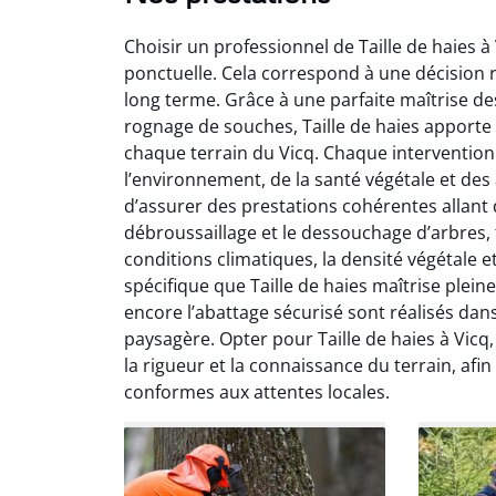
Choisir un professionnel de Taille de haies à
ponctuelle. Cela correspond à une décision ré
long terme. Grâce à une parfaite maîtrise de
rognage de souches, Taille de haies apport
chaque terrain du Vicq. Chaque intervention
l’environnement, de la santé végétale et des
So
d’assurer des prestations cohérentes allant de
débroussaillage et le dessouchage d’arbres, t
0
conditions climatiques, la densité végétale e
Servic
spécifique que Taille de haies maîtrise plein
début à 
encore l’abattage sécurisé sont réalisés dan
été par
paysagère. Opter pour Taille de haies à Vicq
et l
la rigueur et la connaissance du terrain, afi
interven
conformes aux attentes locales.
Je rec