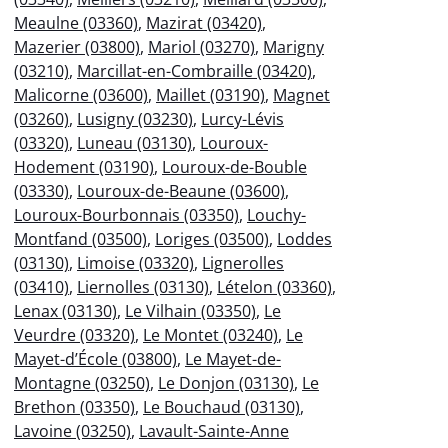
Meaulne (03360)
,
Mazirat (03420)
,
Mazerier (03800)
,
Mariol (03270)
,
Marigny
(03210)
,
Marcillat-en-Combraille (03420)
,
Malicorne (03600)
,
Maillet (03190)
,
Magnet
(03260)
,
Lusigny (03230)
,
Lurcy-Lévis
(03320)
,
Luneau (03130)
,
Louroux-
Hodement (03190)
,
Louroux-de-Bouble
(03330)
,
Louroux-de-Beaune (03600)
,
Louroux-Bourbonnais (03350)
,
Louchy-
Montfand (03500)
,
Loriges (03500)
,
Loddes
(03130)
,
Limoise (03320)
,
Lignerolles
(03410)
,
Liernolles (03130)
,
Lételon (03360)
,
Lenax (03130)
,
Le Vilhain (03350)
,
Le
Veurdre (03320)
,
Le Montet (03240)
,
Le
Mayet-d’École (03800)
,
Le Mayet-de-
Montagne (03250)
,
Le Donjon (03130)
,
Le
Brethon (03350)
,
Le Bouchaud (03130)
,
Lavoine (03250)
,
Lavault-Sainte-Anne