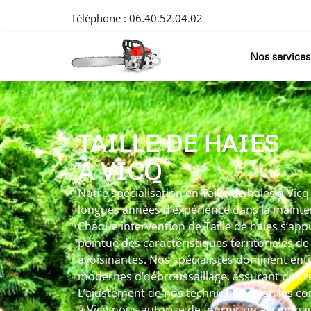
Téléphone :
06.40.52.04.02
Nos services
TAILLE DE HAIES
À VICQ
Notre spécialisation en Taille de haies à Vicq
longues années d’expérience dans la mainte
Chaque intervention de Taille de haies s’app
pointue des caractéristiques territoriales 
avoisinantes. Nos spécialistes dominent ent
modernes d’débroussaillage, assurant des ré
L’ajustement de nos techniques selon les co
à Vicq nous autorise de fournir un accomp