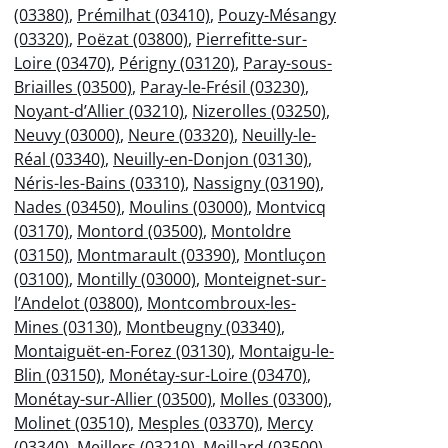
(03380)
,
Prémilhat (03410)
,
Pouzy-Mésangy
(03320)
,
Poëzat (03800)
,
Pierrefitte-sur-
Loire (03470)
,
Périgny (03120)
,
Paray-sous-
Briailles (03500)
,
Paray-le-Frésil (03230)
,
Noyant-d’Allier (03210)
,
Nizerolles (03250)
,
Neuvy (03000)
,
Neure (03320)
,
Neuilly-le-
Réal (03340)
,
Neuilly-en-Donjon (03130)
,
Néris-les-Bains (03310)
,
Nassigny (03190)
,
Nades (03450)
,
Moulins (03000)
,
Montvicq
(03170)
,
Montord (03500)
,
Montoldre
(03150)
,
Montmarault (03390)
,
Montluçon
(03100)
,
Montilly (03000)
,
Monteignet-sur-
l’Andelot (03800)
,
Montcombroux-les-
Mines (03130)
,
Montbeugny (03340)
,
Montaiguët-en-Forez (03130)
,
Montaigu-le-
Blin (03150)
,
Monétay-sur-Loire (03470)
,
Monétay-sur-Allier (03500)
,
Molles (03300)
,
Molinet (03510)
,
Mesples (03370)
,
Mercy
(03340)
,
Meillers (03210)
,
Meillard (03500)
,