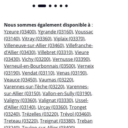
Nous sommes également disponible à
:
Yzeure (03400)
,
Ygrande (03160)
,
Voussac
(03140)
,
Vitray (03360)
,
Viplaix (03370)
,
Villeneuve-sur-Allier (03460)
,
Villefranche-
d’Allier (03430)
,
Villebret (03310)
,
Vieure
(03430)
,
Vichy (03200)
,
Vernusse (03390)
,
Verneuil-en-Bourbonnais (03500)
,
Verneix
(03190)
,
Vendat (03110)
,
Venas (03190)
,
Veauce (03450)
,
Vaumas (03220)
,
Varennes-sur-Tèche (03220)
,
Varennes-
sur-Allier (03150)
,
Vallon-en-Sully (03190)
,
Valigny (03360)
,
Valignat (03330)
,
Ussel-
d’Allier (03140)
,
Urçay (03360)
,
Tronget
(03240)
,
Trézelles (03220)
,
Trévol (03460)
,
Treteau (03220)
,
Treignat (03380)
,
Treban
(03240)
,
Toulon-sur-Allier (03400)
,