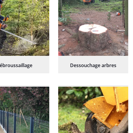
ébroussaillage
Dessouchage arbres