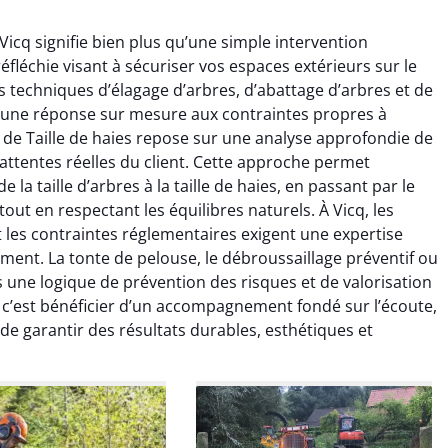
 Vicq signifie bien plus qu’une simple intervention
fléchie visant à sécuriser vos espaces extérieurs sur le
s techniques d’élagage d’arbres, d’abattage d’arbres et de
e une réponse sur mesure aux contraintes propres à
 de Taille de haies repose sur une analyse approfondie de
 attentes réelles du client. Cette approche permet
raya Benali
Léandro Vasseur
 la taille d’arbres à la taille de haies, en passant par le
out en respectant les équilibres naturels. À Vicq, les
7 février 2026
12 juillet 2025
t les contraintes réglementaires exigent une expertise
e irréprochable du
Intervention rapide et très
ement. La tonte de pelouse, le débroussaillage préventif ou
la fin. Les arbres ont
professionnelle pour
s une logique de prévention des risques et de valorisation
faitement entretenus
l’élagage de mes arbres. Le
, c’est bénéficier d’un accompagnement fondé sur l’écoute,
e nettoyage après
travail est propre, sécurisé et
n de garantir des résultats durables, esthétiques et
tion est impeccable.
parfaitement réalisé. Je
ommande vivement.
recommande sans hésiter.