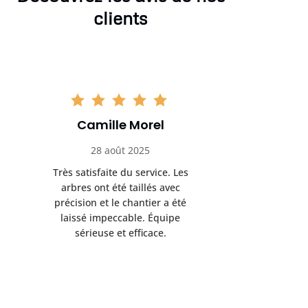
clients
Camille Morel
Yan
28 août 2025
15 se
Très satisfaite du service. Les
Excellent t
arbres ont été taillés avec
réalisé 
précision et le chantier a été
annoncés
laissé impeccable. Équipe
donnés étai
sérieuse et efficace.
le résul