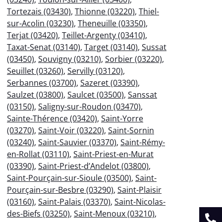
Tortezais (03430)
,
Thionne (03220)
,
Thiel-
sur-Acolin (03230)
,
Theneuille (03350)
,
Terjat (03420)
,
Teillet-Argenty (03410)
,
Taxat-Senat (03140)
,
Target (03140)
,
Sussat
(03450)
,
Souvigny (03210)
,
Sorbier (03220)
,
Seuillet (03260)
,
Servilly (03120)
,
Serbannes (03700)
,
Sazeret (03390)
,
Saulzet (03800)
,
Saulcet (03500)
,
Sanssat
(03150)
,
Saligny-sur-Roudon (03470)
,
Sainte-Thérence (03420)
,
Saint-Yorre
(03270)
,
Saint-Voir (03220)
,
Saint-Sornin
(03240)
,
Saint-Sauvier (03370)
,
Saint-Rémy-
en-Rollat (03110)
,
Saint-Priest-en-Murat
(03390)
,
Saint-Priest-d’Andelot (03800)
,
Saint-Pourçain-sur-Sioule (03500)
,
Saint-
Pourçain-sur-Besbre (03290)
,
Saint-Plaisir
(03160)
,
Saint-Palais (03370)
,
Saint-Nicolas-
des-Biefs (03250)
,
Saint-Menoux (03210)
,