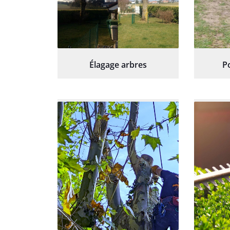
Élagage arbres
P