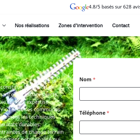
4.8/5 basés sur 628 avi
Nos réalisations
Zones d’intervention
Contact
Nom
*
 constitue le résultat de
nance des espaces verts.
uie sur une expertise
de Vicq et de ses communes
Téléphone
*
ièrement les techniques
sultats durables.
ntraintes de chaque terrain
agnement personnalisé qui