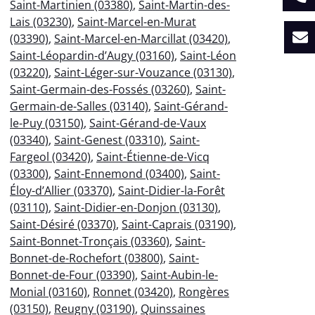
Saint-Martinien (03380)
,
Saint-Martin-des-
Lais (03230)
,
Saint-Marcel-en-Murat
(03390)
,
Saint-Marcel-en-Marcillat (03420)
,
Saint-Léopardin-d’Augy (03160)
,
Saint-Léon
(03220)
,
Saint-Léger-sur-Vouzance (03130)
,
Saint-Germain-des-Fossés (03260)
,
Saint-
Germain-de-Salles (03140)
,
Saint-Gérand-
le-Puy (03150)
,
Saint-Gérand-de-Vaux
(03340)
,
Saint-Genest (03310)
,
Saint-
Fargeol (03420)
,
Saint-Étienne-de-Vicq
(03300)
,
Saint-Ennemond (03400)
,
Saint-
Éloy-d’Allier (03370)
,
Saint-Didier-la-Forêt
(03110)
,
Saint-Didier-en-Donjon (03130)
,
Saint-Désiré (03370)
,
Saint-Caprais (03190)
,
Saint-Bonnet-Tronçais (03360)
,
Saint-
Bonnet-de-Rochefort (03800)
,
Saint-
Bonnet-de-Four (03390)
,
Saint-Aubin-le-
Monial (03160)
,
Ronnet (03420)
,
Rongères
(03150)
,
Reugny (03190)
,
Quinssaines