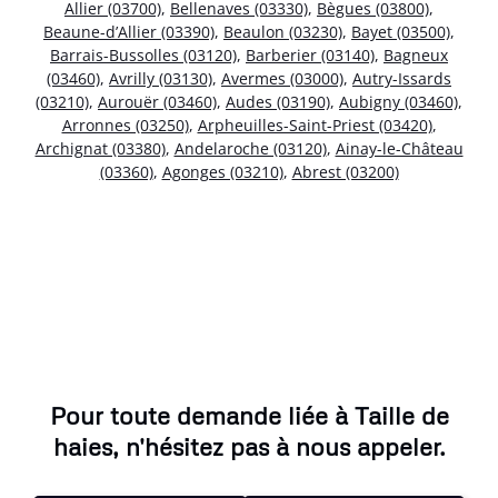
Allier (03700)
,
Bellenaves (03330)
,
Bègues (03800)
,
Beaune-d’Allier (03390)
,
Beaulon (03230)
,
Bayet (03500)
,
Barrais-Bussolles (03120)
,
Barberier (03140)
,
Bagneux
(03460)
,
Avrilly (03130)
,
Avermes (03000)
,
Autry-Issards
(03210)
,
Aurouër (03460)
,
Audes (03190)
,
Aubigny (03460)
,
Arronnes (03250)
,
Arpheuilles-Saint-Priest (03420)
,
Archignat (03380)
,
Andelaroche (03120)
,
Ainay-le-Château
(03360)
,
Agonges (03210)
,
Abrest (03200)
Pour toute demande liée à Taille de
haies, n'hésitez pas à nous appeler.