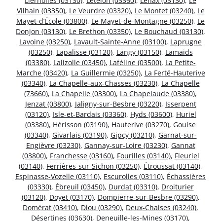
Liernolles (03130)
,
Lételon (03360)
,
Lenax (03130)
,
Le
Vilhain (03350)
,
Le Veurdre (03320)
,
Le Montet (03240)
,
Le
Mayet-d’École (03800)
,
Le Mayet-de-Montagne (03250)
,
Le
Donjon (03130)
,
Le Brethon (03350)
,
Le Bouchaud (03130)
,
Lavoine (03250)
,
Lavault-Sainte-Anne (03100)
,
Laprugne
(03250)
,
Lapalisse (03120)
,
Langy (03150)
,
Lamaids
(03380)
,
Lalizolle (03450)
,
Laféline (03500)
,
La Petite-
Marche (03420)
,
La Guillermie (03250)
,
La Ferté-Hauterive
(03340)
,
La Chapelle-aux-Chasses (03230)
,
La Chapelle
(73660)
,
La Chapelle (03300)
,
La Chapelaude (03380)
,
Jenzat (03800)
,
Jaligny-sur-Besbre (03220)
,
Isserpent
(03120)
,
Isle-et-Bardais (03360)
,
Hyds (03600)
,
Huriel
(03380)
,
Hérisson (03190)
,
Hauterive (03270)
,
Gouise
(03340)
,
Givarlais (03190)
,
Gipcy (03210)
,
Garnat-sur-
Engièvre (03230)
,
Gannay-sur-Loire (03230)
,
Gannat
(03800)
,
Franchesse (03160)
,
Fourilles (03140)
,
Fleuriel
(03140)
,
Ferrières-sur-Sichon (03250)
,
Étroussat (03140)
,
Espinasse-Vozelle (03110)
,
Escurolles (03110)
,
Échassières
(03330)
,
Ébreuil (03450)
,
Durdat (03310)
,
Droiturier
(03120)
,
Doyet (03170)
,
Dompierre-sur-Besbre (03290)
,
Domérat (03410)
,
Diou (03290)
,
Deux-Chaises (03240)
,
Désertines (03630)
,
Deneuille-les-Mines (03170)
,