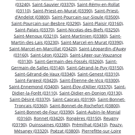
(03240)
,
Saint-Sauvier (03370)
,
Saint-Rémy-en-Rollat
(03110)
,
Saint-Priest-en-Murat (03390)
,
Saint-Priest-
d’Andelot (03800)
,
Saint-Pourçain-sur-Sioule (03500)
,
Saint-Pourçain-sur-Besbre (03290)
,
Saint-Plaisir (03160)
,
Saint-Palais (03370)
,
Saint-Nicolas-des-Biefs (03250)
,
Saint-Menoux (03210)
,
Saint-Martinien (03380)
,
Saint-
Martin-des-Lais (03230)
,
Saint-Marcel-en-Murat (03390)
,
Saint-Marcel-en-Marcillat (03420)
,
Saint-Léopardin-d’Augy
(03160)
,
Saint-Léon (03220)
,
Saint-Léger-sur-Vouzance
(03130)
,
Saint-Germain-des-Fossés (03260)
,
Saint-
Germain-de-Salles (03140)
,
Saint-Gérand-le-Puy (03150)
,
Saint-Gérand-de-Vaux (03340)
,
Saint-Genest (03310)
,
Saint-Fargeol (03420)
,
Saint-Étienne-de-Vicq (03300)
,
Saint-Ennemond (03400)
,
Saint-Éloy-d’Allier (03370)
,
Saint-
Didier-la-Forêt (03110)
,
Saint-Didier-en-Donjon (03130)
,
Saint-Désiré (03370)
,
Saint-Caprais (03190)
,
Saint-Bonnet-
Tronçais (03360)
,
Saint-Bonnet-de-Rochefort (03800)
,
Saint-Bonnet-de-Four (03390)
,
Saint-Aubin-le-Monial
(03160)
,
Ronnet (03420)
,
Rongères (03150)
,
Reugny
(03190)
,
Quinssaines (03380)
,
Prémilhat (03410)
,
Pouzy-
Mésangy (03320)
,
Poëzat (03800)
,
Pierrefitte-sur-Loire