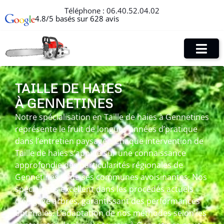
Téléphone :
06.40.52.04.02
4.8/5 basés sur 628 avis
TAILLE DE HAIES
À GENNETINES
Notre spécialisation en Taille de haies à Gennetines
représente le fruit de longues années d’pratique
dans l’entretien paysager. Chaque intervention de
Taille de haies s’appuie sur une connaissance
approfondie des particularités régionales de
Gennetines et de ses communes avoisinantes. Nos
spécialistes excellent dans les procédés actuels
d’élagage arbres, garantissant des performances
optimales. L’adaptation de nos méthodes selon les