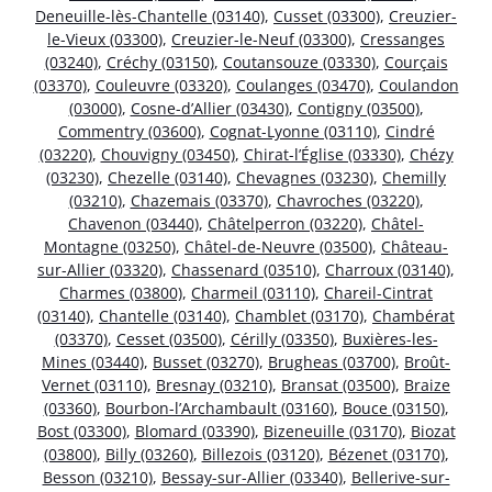
Deneuille-lès-Chantelle (03140)
,
Cusset (03300)
,
Creuzier-
le-Vieux (03300)
,
Creuzier-le-Neuf (03300)
,
Cressanges
(03240)
,
Créchy (03150)
,
Coutansouze (03330)
,
Courçais
(03370)
,
Couleuvre (03320)
,
Coulanges (03470)
,
Coulandon
(03000)
,
Cosne-d’Allier (03430)
,
Contigny (03500)
,
Commentry (03600)
,
Cognat-Lyonne (03110)
,
Cindré
(03220)
,
Chouvigny (03450)
,
Chirat-l’Église (03330)
,
Chézy
(03230)
,
Chezelle (03140)
,
Chevagnes (03230)
,
Chemilly
(03210)
,
Chazemais (03370)
,
Chavroches (03220)
,
Chavenon (03440)
,
Châtelperron (03220)
,
Châtel-
Montagne (03250)
,
Châtel-de-Neuvre (03500)
,
Château-
sur-Allier (03320)
,
Chassenard (03510)
,
Charroux (03140)
,
Charmes (03800)
,
Charmeil (03110)
,
Chareil-Cintrat
(03140)
,
Chantelle (03140)
,
Chamblet (03170)
,
Chambérat
(03370)
,
Cesset (03500)
,
Cérilly (03350)
,
Buxières-les-
Mines (03440)
,
Busset (03270)
,
Brugheas (03700)
,
Broût-
Vernet (03110)
,
Bresnay (03210)
,
Bransat (03500)
,
Braize
(03360)
,
Bourbon-l’Archambault (03160)
,
Bouce (03150)
,
Bost (03300)
,
Blomard (03390)
,
Bizeneuille (03170)
,
Biozat
(03800)
,
Billy (03260)
,
Billezois (03120)
,
Bézenet (03170)
,
Besson (03210)
,
Bessay-sur-Allier (03340)
,
Bellerive-sur-