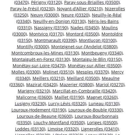
(03470)
,
Périgny (03120)
,
Paray-sous-Briailles (03500)
,
Paray-le-Frésil (03230)
,
Noyant-d’Allier (03210)
,
Nizerolles
(03250)
,
Neuvy (03000)
,
Neure (03320)
,
Neuilly-le-Réal
(03340)
,
Neuilly-en-Donjon (03130)
,
Néris-les-Bains
(03310)
,
Nassigny (03190)
,
Nades (03450)
,
Moulins
(03000)
,
Montvicq (03170)
,
Montord (03500)
,
Montoldre
(03150)
,
Montmarault (03390)
,
Montluçon (03100)
,
Montilly (03000)
,
Monteignet-sur-l’Andelot (03800)
,
Montcombroux-les-Mines (03130)
,
Montbeugny (03340)
,
Montaiguët-en-Forez (03130)
,
Montaigu-le-Blin (03150)
,
Monétay-sur-Loire (03470)
,
Monétay-sur-Allier (03500)
,
Molles (03300)
,
Molinet (03510)
,
Mesples (03370)
,
Mercy
(03340)
,
Meillers (03210)
,
Meillard (03500)
,
Meaulne
(03360)
,
Mazirat (03420)
,
Mazerier (03800)
,
Mariol (03270)
,
Marigny (03210)
,
Marcillat-en-Combraille (03420)
,
Malicorne (03600)
,
Maillet (03190)
,
Magnet (03260)
,
Lusigny (03230)
,
Lurcy-Lévis (03320)
,
Luneau (03130)
,
Louroux-Hodement (03190)
,
Louroux-de-Bouble (03330)
,
Louroux-de-Beaune (03600)
,
Louroux-Bourbonnais
(03350)
,
Louchy-Montfand (03500)
,
Loriges (03500)
,
Loddes (03130)
,
Limoise (03320)
,
Lignerolles (03410)
,