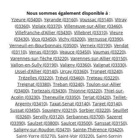
Nous sommes également disponible à
:
Yzeure (03400)
,
Ygrande (03160)
,
Voussac (03140)
,
Vitray
(03360)
,
Viplaix (03370)
,
Villeneuve-sur-Allier (03460)
,
Villefranche-d’Allier (03430)
,
Villebret (03310)
,
Vieure
(03430)
,
Vicq (03450)
,
Vichy (03200)
,
Vernusse (03390)
,
Verneuil-en-Bourbonnais (03500)
,
Verneix (03190)
,
Vendat
(03110)
,
Venas (03190)
,
Veauce (03450)
,
Vaumas (03220)
,
Varennes-sur-Tèche (03220)
,
Varennes-sur-Allier (03150)
,
Vallon-en-Sully (03190)
,
Valigny (03360)
,
Valignat (03330)
,
Ussel-d’Allier (03140)
,
Urçay (03360)
,
Tronget (03240)
,
Trézelles (03220)
,
Trévol (03460)
,
Treteau (03220)
,
Treignat (03380)
,
Treban (03240)
,
Toulon-sur-Allier
(03400)
,
Tortezais (03430)
,
Thionne (03220)
,
Thiel-sur-
Acolin (03230)
,
Theneuille (03350)
,
Terjat (03420)
,
Teillet-
Argenty (03410)
,
Taxat-Senat (03140)
,
Target (03140)
,
Sussat (03450)
,
Souvigny (03210)
,
Sorbier (03220)
,
Seuillet
(03260)
,
Servilly (03120)
,
Serbannes (03700)
,
Sazeret
(03390)
,
Saulzet (03800)
,
Saulcet (03500)
,
Sanssat (03150)
,
Saligny-sur-Roudon (03470)
,
Sainte-Thérence (03420)
,
Saint-Yorre (03270)
,
Saint-Voir (03220)
,
Saint-Sornin