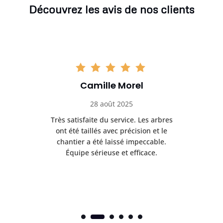
Découvrez les avis de nos clients
Camille Morel
28 août 2025
Très satisfaite du service. Les arbres
E
 mes
ont été taillés avec précision et le
dan
risé
chantier a été laissé impeccable.
donn
Équipe sérieuse et efficace.