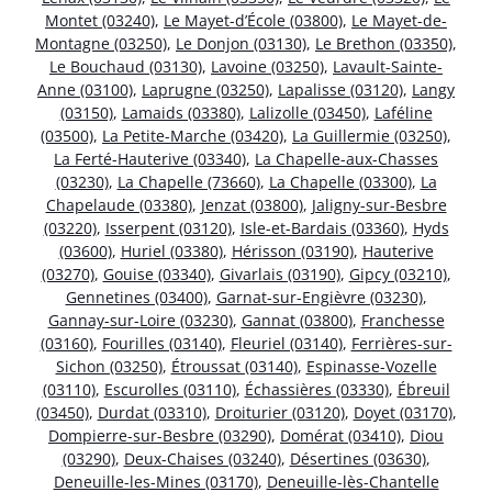
Montet (03240)
,
Le Mayet-d’École (03800)
,
Le Mayet-de-
Montagne (03250)
,
Le Donjon (03130)
,
Le Brethon (03350)
,
Le Bouchaud (03130)
,
Lavoine (03250)
,
Lavault-Sainte-
Anne (03100)
,
Laprugne (03250)
,
Lapalisse (03120)
,
Langy
(03150)
,
Lamaids (03380)
,
Lalizolle (03450)
,
Laféline
(03500)
,
La Petite-Marche (03420)
,
La Guillermie (03250)
,
La Ferté-Hauterive (03340)
,
La Chapelle-aux-Chasses
(03230)
,
La Chapelle (73660)
,
La Chapelle (03300)
,
La
Chapelaude (03380)
,
Jenzat (03800)
,
Jaligny-sur-Besbre
(03220)
,
Isserpent (03120)
,
Isle-et-Bardais (03360)
,
Hyds
(03600)
,
Huriel (03380)
,
Hérisson (03190)
,
Hauterive
(03270)
,
Gouise (03340)
,
Givarlais (03190)
,
Gipcy (03210)
,
Gennetines (03400)
,
Garnat-sur-Engièvre (03230)
,
Gannay-sur-Loire (03230)
,
Gannat (03800)
,
Franchesse
(03160)
,
Fourilles (03140)
,
Fleuriel (03140)
,
Ferrières-sur-
Sichon (03250)
,
Étroussat (03140)
,
Espinasse-Vozelle
(03110)
,
Escurolles (03110)
,
Échassières (03330)
,
Ébreuil
(03450)
,
Durdat (03310)
,
Droiturier (03120)
,
Doyet (03170)
,
Dompierre-sur-Besbre (03290)
,
Domérat (03410)
,
Diou
(03290)
,
Deux-Chaises (03240)
,
Désertines (03630)
,
Deneuille-les-Mines (03170)
,
Deneuille-lès-Chantelle