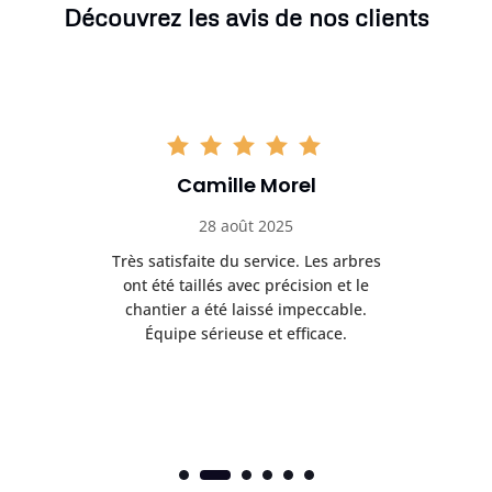
Découvrez les avis de nos clients
Camille Morel
28 août 2025
Très satisfaite du service. Les arbres
E
 mes
ont été taillés avec précision et le
dan
risé
chantier a été laissé impeccable.
donn
Équipe sérieuse et efficace.