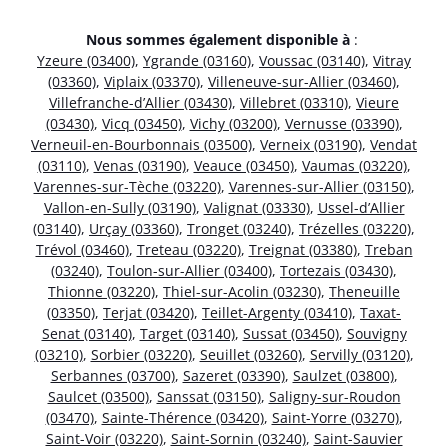
Nous sommes également disponible à
:
Yzeure (03400)
,
Ygrande (03160)
,
Voussac (03140)
,
Vitray
(03360)
,
Viplaix (03370)
,
Villeneuve-sur-Allier (03460)
,
Villefranche-d’Allier (03430)
,
Villebret (03310)
,
Vieure
(03430)
,
Vicq (03450)
,
Vichy (03200)
,
Vernusse (03390)
,
Verneuil-en-Bourbonnais (03500)
,
Verneix (03190)
,
Vendat
(03110)
,
Venas (03190)
,
Veauce (03450)
,
Vaumas (03220)
,
Varennes-sur-Tèche (03220)
,
Varennes-sur-Allier (03150)
,
Vallon-en-Sully (03190)
,
Valignat (03330)
,
Ussel-d’Allier
(03140)
,
Urçay (03360)
,
Tronget (03240)
,
Trézelles (03220)
,
Trévol (03460)
,
Treteau (03220)
,
Treignat (03380)
,
Treban
(03240)
,
Toulon-sur-Allier (03400)
,
Tortezais (03430)
,
Thionne (03220)
,
Thiel-sur-Acolin (03230)
,
Theneuille
(03350)
,
Terjat (03420)
,
Teillet-Argenty (03410)
,
Taxat-
Senat (03140)
,
Target (03140)
,
Sussat (03450)
,
Souvigny
(03210)
,
Sorbier (03220)
,
Seuillet (03260)
,
Servilly (03120)
,
Serbannes (03700)
,
Sazeret (03390)
,
Saulzet (03800)
,
Saulcet (03500)
,
Sanssat (03150)
,
Saligny-sur-Roudon
(03470)
,
Sainte-Thérence (03420)
,
Saint-Yorre (03270)
,
Saint-Voir (03220)
,
Saint-Sornin (03240)
,
Saint-Sauvier