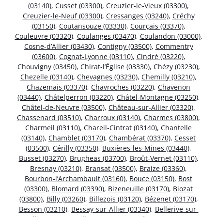
(03140)
,
Cusset (03300)
,
Creuzier-le-Vieux (03300)
,
Creuzier-le-Neuf (03300)
,
Cressanges (03240)
,
Créchy
(03150)
,
Coutansouze (03330)
,
Courçais (03370)
,
Couleuvre (03320)
,
Coulanges (03470)
,
Coulandon (03000)
,
Cosne-d’Allier (03430)
,
Contigny (03500)
,
Commentry
(03600)
,
Cognat-Lyonne (03110)
,
Cindré (03220)
,
Chouvigny (03450)
,
Chirat-l’Église (03330)
,
Chézy (03230)
,
Chezelle (03140)
,
Chevagnes (03230)
,
Chemilly (03210)
,
Chazemais (03370)
,
Chavroches (03220)
,
Chavenon
(03440)
,
Châtelperron (03220)
,
Châtel-Montagne (03250)
,
Châtel-de-Neuvre (03500)
,
Château-sur-Allier (03320)
,
Chassenard (03510)
,
Charroux (03140)
,
Charmes (03800)
,
Charmeil (03110)
,
Chareil-Cintrat (03140)
,
Chantelle
(03140)
,
Chamblet (03170)
,
Chambérat (03370)
,
Cesset
(03500)
,
Cérilly (03350)
,
Buxières-les-Mines (03440)
,
Busset (03270)
,
Brugheas (03700)
,
Broût-Vernet (03110)
,
Bresnay (03210)
,
Bransat (03500)
,
Braize (03360)
,
Bourbon-l’Archambault (03160)
,
Bouce (03150)
,
Bost
(03300)
,
Blomard (03390)
,
Bizeneuille (03170)
,
Biozat
(03800)
,
Billy (03260)
,
Billezois (03120)
,
Bézenet (03170)
,
Besson (03210)
,
Bessay-sur-Allier (03340)
,
Bellerive-sur-