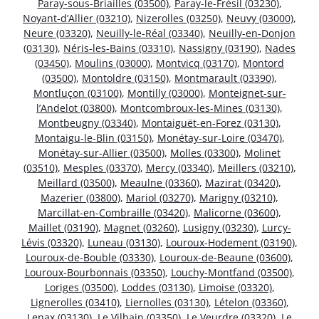
Paray-sous-Briailles (03500)
,
Paray-le-Frésil (03230)
,
Noyant-d’Allier (03210)
,
Nizerolles (03250)
,
Neuvy (03000)
,
Neure (03320)
,
Neuilly-le-Réal (03340)
,
Neuilly-en-Donjon
(03130)
,
Néris-les-Bains (03310)
,
Nassigny (03190)
,
Nades
(03450)
,
Moulins (03000)
,
Montvicq (03170)
,
Montord
(03500)
,
Montoldre (03150)
,
Montmarault (03390)
,
Montluçon (03100)
,
Montilly (03000)
,
Monteignet-sur-
l’Andelot (03800)
,
Montcombroux-les-Mines (03130)
,
Montbeugny (03340)
,
Montaiguët-en-Forez (03130)
,
Montaigu-le-Blin (03150)
,
Monétay-sur-Loire (03470)
,
Monétay-sur-Allier (03500)
,
Molles (03300)
,
Molinet
(03510)
,
Mesples (03370)
,
Mercy (03340)
,
Meillers (03210)
,
Meillard (03500)
,
Meaulne (03360)
,
Mazirat (03420)
,
Mazerier (03800)
,
Mariol (03270)
,
Marigny (03210)
,
Marcillat-en-Combraille (03420)
,
Malicorne (03600)
,
Maillet (03190)
,
Magnet (03260)
,
Lusigny (03230)
,
Lurcy-
Lévis (03320)
,
Luneau (03130)
,
Louroux-Hodement (03190)
,
Louroux-de-Bouble (03330)
,
Louroux-de-Beaune (03600)
,
Louroux-Bourbonnais (03350)
,
Louchy-Montfand (03500)
,
Loriges (03500)
,
Loddes (03130)
,
Limoise (03320)
,
Lignerolles (03410)
,
Liernolles (03130)
,
Lételon (03360)
,
Lenax (03130)
,
Le Vilhain (03350)
,
Le Veurdre (03320)
,
Le