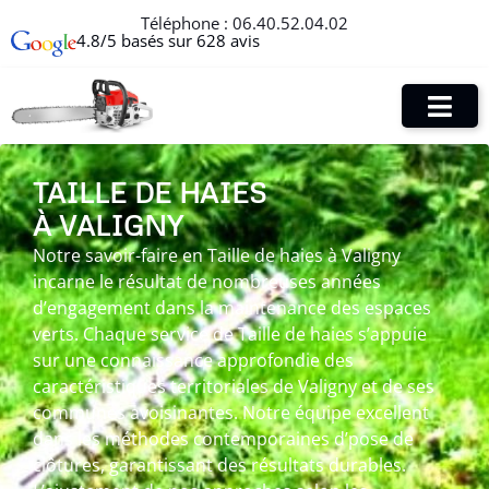
Téléphone :
06.40.52.04.02
4.8/5 basés sur 628 avis
TAILLE DE HAIES
À VALIGNY
Notre savoir-faire en Taille de haies à Valigny
incarne le résultat de nombreuses années
d’engagement dans la maintenance des espaces
verts. Chaque service de Taille de haies s’appuie
sur une connaissance approfondie des
caractéristiques territoriales de Valigny et de ses
communes avoisinantes. Notre équipe excellent
dans les méthodes contemporaines d’pose de
clôtures, garantissant des résultats durables.