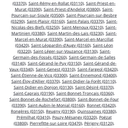
(03370)
,
Saint-Rémy-en-Rollat (03110)
,
Saint-Priest-en-
Murat (03390)
,
Saint-Priest-d’Andelot (03800)
,
Saint-
Pourçain-sur-Sioule (03500)
,
Saint-Pourçain-sur-Besbre
(03290)
,
Saint-Plaisir (03160)
,
Saint-Palais (03370)
,
Saint-
Nicolas-des-Biefs (03250)
,
Saint-Menoux (03210)
,
Saint-
Martinien (03380)
,
Saint-Martin-des-Lais (03230)
,
Saint-
Marcel-en-Murat (03390)
,
Saint-Marcel-en-Marcillat
(03420)
,
Saint-Léopardin-d’Augy (03160)
,
Saint-Léon
(03220)
,
Saint-Léger-sur-Vouzance (03130)
,
Saint-
Germain-des-Fossés (03260)
,
Saint-Germain-de-Salles
(03140)
,
Saint-Gérand-le-Puy (03150)
,
Saint-Gérand-de-
Vaux (03340)
,
Saint-Genest (03310)
,
Saint-Fargeol (03420)
,
Saint-Étienne-de-Vicq (03300)
,
Saint-Ennemond (03400)
,
Saint-Éloy-d’Allier (03370)
,
Saint-Didier-la-Forêt (03110)
,
Saint-Didier-en-Donjon (03130)
,
Saint-Désiré (03370)
,
Saint-Caprais (03190)
,
Saint-Bonnet-Tronçais (03360)
,
Saint-Bonnet-de-Rochefort (03800)
,
Saint-Bonnet-de-Four
(03390)
,
Saint-Aubin-le-Monial (03160)
,
Ronnet (03420)
,
Rongères (03150)
,
Reugny (03190)
,
Quinssaines (03380)
,
Prémilhat (03410)
,
Pouzy-Mésangy (03320)
,
Poëzat
(03800)
,
Pierrefitte-sur-Loire (03470)
,
Périgny (03120)
,