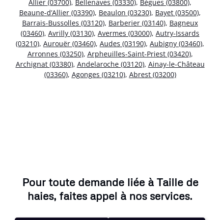
Allier (03700)
,
Bellenaves (03330)
,
Bègues (03800)
,
Beaune-d’Allier (03390)
,
Beaulon (03230)
,
Bayet (03500)
,
Barrais-Bussolles (03120)
,
Barberier (03140)
,
Bagneux
(03460)
,
Avrilly (03130)
,
Avermes (03000)
,
Autry-Issards
(03210)
,
Aurouër (03460)
,
Audes (03190)
,
Aubigny (03460)
,
Arronnes (03250)
,
Arpheuilles-Saint-Priest (03420)
,
Archignat (03380)
,
Andelaroche (03120)
,
Ainay-le-Château
(03360)
,
Agonges (03210)
,
Abrest (03200)
Pour toute demande liée à Taille de
haies, faites appel à nos services.