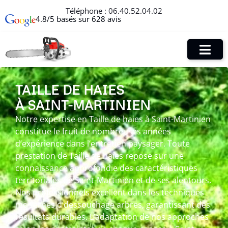
Téléphone :
06.40.52.04.02
4.8/5 basés sur 628 avis
TAILLE DE HAIES
À SAINT-MARTINIEN
Notre expertise en Taille de haies à Saint-Martinien
constitue le fruit de nombreuses années
d’expérience dans l’entretien paysager. Toute
prestation de Taille de haies repose sur une
connaissance approfondie des caractéristiques
territoriales de Saint-Martinien et de ses alentours.
Nos professionnels excellent dans les techniques
modernes d’dessouchage arbres, garantissant des
résultats durables. L’adaptation de nos approches