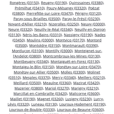
Rongères (03150)
,
Reugny (03190)
,
Quinssaines (03380)
,
Prémilhat (03410)
,
Pouzy-Mésangy (03320)
,
Poëzat
(03800)
,
Pierrefitte-sur-Loire (03470)
,
Périgny (03120)
,
Paray-sous-Briailles (03500)
,
Paray-le-Frésil (03230)
,
Noyant-d’Allier (03210)
,
Nizerolles (03250)
,
Neuvy (03000)
,
Neure (03320)
,
Neuilly-le-Réal (03340)
,
Neuilly-en-Donjon
(03130)
,
Néris-les-Bains (03310)
,
Nassigny (03190)
,
Nades
(03450)
,
Moulins (03000)
,
Montvicq (03170)
,
Montord
(03500)
,
Montoldre (03150)
,
Montmarault (03390)
,
Montluçon (03100)
,
Montilly (03000)
,
Monteignet-sur-
l’Andelot (03800)
,
Montcombroux-les-Mines (03130)
,
Montbeugny (03340)
,
Montaiguët-en-Forez (03130)
,
Montaigu-le-Blin (03150)
,
Monétay-sur-Loire (03470)
,
Monétay-sur-Allier (03500)
,
Molles (03300)
,
Molinet
(03510)
,
Mesples (03370)
,
Mercy (03340)
,
Meillers (03210)
,
Meillard (03500)
,
Meaulne (03360)
,
Mazirat (03420)
,
Mazerier (03800)
,
Mariol (03270)
,
Marigny (03210)
,
Marcillat-en-Combraille (03420)
,
Malicorne (03600)
,
Maillet (03190)
,
Magnet (03260)
,
Lusigny (03230)
,
Lurcy-
Lévis (03320)
,
Luneau (03130)
,
Louroux-Hodement (03190)
,
Louroux-de-Bouble (03330)
,
Louroux-de-Beaune (03600)
,