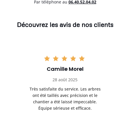
Par téléphone au
06.40.52.04.02
Découvrez les avis de nos clients
Camille Morel
28 août 2025
Très satisfaite du service. Les arbres
E
 mes
ont été taillés avec précision et le
dan
risé
chantier a été laissé impeccable.
donn
Équipe sérieuse et efficace.