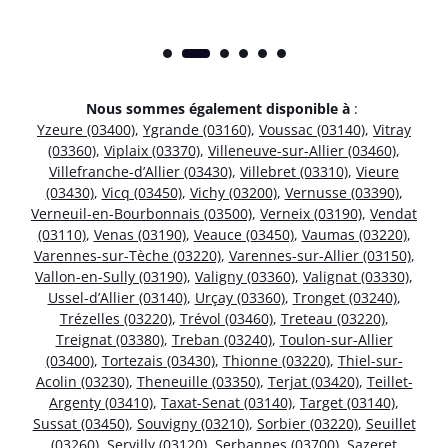
Nous sommes également disponible à
:
Yzeure (03400)
,
Ygrande (03160)
,
Voussac (03140)
,
Vitray
(03360)
,
Viplaix (03370)
,
Villeneuve-sur-Allier (03460)
,
Villefranche-d’Allier (03430)
,
Villebret (03310)
,
Vieure
(03430)
,
Vicq (03450)
,
Vichy (03200)
,
Vernusse (03390)
,
Verneuil-en-Bourbonnais (03500)
,
Verneix (03190)
,
Vendat
(03110)
,
Venas (03190)
,
Veauce (03450)
,
Vaumas (03220)
,
Varennes-sur-Tèche (03220)
,
Varennes-sur-Allier (03150)
,
Vallon-en-Sully (03190)
,
Valigny (03360)
,
Valignat (03330)
,
Ussel-d’Allier (03140)
,
Urçay (03360)
,
Tronget (03240)
,
Trézelles (03220)
,
Trévol (03460)
,
Treteau (03220)
,
Treignat (03380)
,
Treban (03240)
,
Toulon-sur-Allier
(03400)
,
Tortezais (03430)
,
Thionne (03220)
,
Thiel-sur-
Acolin (03230)
,
Theneuille (03350)
,
Terjat (03420)
,
Teillet-
Argenty (03410)
,
Taxat-Senat (03140)
,
Target (03140)
,
Sussat (03450)
,
Souvigny (03210)
,
Sorbier (03220)
,
Seuillet
(03260)
,
Servilly (03120)
,
Serbannes (03700)
,
Sazeret