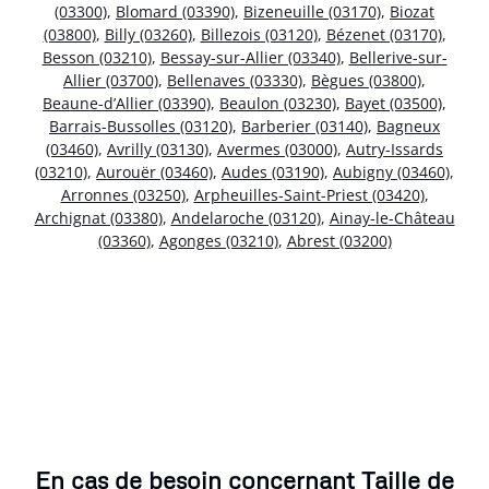
(03300)
,
Blomard (03390)
,
Bizeneuille (03170)
,
Biozat
(03800)
,
Billy (03260)
,
Billezois (03120)
,
Bézenet (03170)
,
Besson (03210)
,
Bessay-sur-Allier (03340)
,
Bellerive-sur-
Allier (03700)
,
Bellenaves (03330)
,
Bègues (03800)
,
Beaune-d’Allier (03390)
,
Beaulon (03230)
,
Bayet (03500)
,
Barrais-Bussolles (03120)
,
Barberier (03140)
,
Bagneux
(03460)
,
Avrilly (03130)
,
Avermes (03000)
,
Autry-Issards
(03210)
,
Aurouër (03460)
,
Audes (03190)
,
Aubigny (03460)
,
Arronnes (03250)
,
Arpheuilles-Saint-Priest (03420)
,
Archignat (03380)
,
Andelaroche (03120)
,
Ainay-le-Château
(03360)
,
Agonges (03210)
,
Abrest (03200)
En cas de besoin concernant Taille de