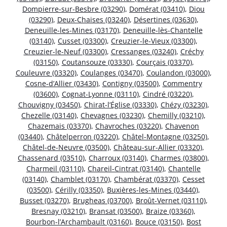
Dompierre-sur-Besbre (03290)
,
Domérat (03410)
,
Diou
(03290)
,
Deux-Chaises (03240)
,
Désertines (03630)
,
Deneuille-les-Mines (03170)
,
Deneuille-lès-Chantelle
(03140)
,
Cusset (03300)
,
Creuzier-le-Vieux (03300)
,
Creuzier-le-Neuf (03300)
,
Cressanges (03240)
,
Créchy
(03150)
,
Coutansouze (03330)
,
Courçais (03370)
,
Couleuvre (03320)
,
Coulanges (03470)
,
Coulandon (03000)
,
Cosne-d’Allier (03430)
,
Contigny (03500)
,
Commentry
(03600)
,
Cognat-Lyonne (03110)
,
Cindré (03220)
,
Chouvigny (03450)
,
Chirat-l’Église (03330)
,
Chézy (03230)
,
Chezelle (03140)
,
Chevagnes (03230)
,
Chemilly (03210)
,
Chazemais (03370)
,
Chavroches (03220)
,
Chavenon
(03440)
,
Châtelperron (03220)
,
Châtel-Montagne (03250)
,
Châtel-de-Neuvre (03500)
,
Château-sur-Allier (03320)
,
Chassenard (03510)
,
Charroux (03140)
,
Charmes (03800)
,
Charmeil (03110)
,
Chareil-Cintrat (03140)
,
Chantelle
(03140)
,
Chamblet (03170)
,
Chambérat (03370)
,
Cesset
(03500)
,
Cérilly (03350)
,
Buxières-les-Mines (03440)
,
Busset (03270)
,
Brugheas (03700)
,
Broût-Vernet (03110)
,
Bresnay (03210)
,
Bransat (03500)
,
Braize (03360)
,
Bourbon-l’Archambault (03160)
,
Bouce (03150)
,
Bost