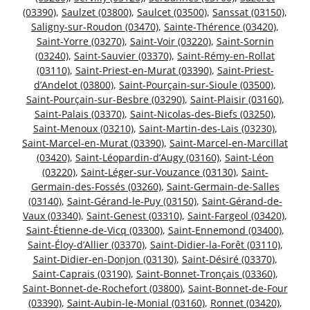
(03390)
,
Saulzet (03800)
,
Saulcet (03500)
,
Sanssat (03150)
,
Saligny-sur-Roudon (03470)
,
Sainte-Thérence (03420)
,
Saint-Yorre (03270)
,
Saint-Voir (03220)
,
Saint-Sornin
(03240)
,
Saint-Sauvier (03370)
,
Saint-Rémy-en-Rollat
(03110)
,
Saint-Priest-en-Murat (03390)
,
Saint-Priest-
d’Andelot (03800)
,
Saint-Pourçain-sur-Sioule (03500)
,
Saint-Pourçain-sur-Besbre (03290)
,
Saint-Plaisir (03160)
,
Saint-Palais (03370)
,
Saint-Nicolas-des-Biefs (03250)
,
Saint-Menoux (03210)
,
Saint-Martin-des-Lais (03230)
,
Saint-Marcel-en-Murat (03390)
,
Saint-Marcel-en-Marcillat
(03420)
,
Saint-Léopardin-d’Augy (03160)
,
Saint-Léon
(03220)
,
Saint-Léger-sur-Vouzance (03130)
,
Saint-
Germain-des-Fossés (03260)
,
Saint-Germain-de-Salles
(03140)
,
Saint-Gérand-le-Puy (03150)
,
Saint-Gérand-de-
Vaux (03340)
,
Saint-Genest (03310)
,
Saint-Fargeol (03420)
,
Saint-Étienne-de-Vicq (03300)
,
Saint-Ennemond (03400)
,
Saint-Éloy-d’Allier (03370)
,
Saint-Didier-la-Forêt (03110)
,
Saint-Didier-en-Donjon (03130)
,
Saint-Désiré (03370)
,
Saint-Caprais (03190)
,
Saint-Bonnet-Tronçais (03360)
,
Saint-Bonnet-de-Rochefort (03800)
,
Saint-Bonnet-de-Four
(03390)
,
Saint-Aubin-le-Monial (03160)
,
Ronnet (03420)
,