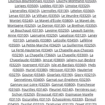
Louroux-Bourbonnais (03350)
,
Louchy-Montfand (03500)
,
Loriges (03500)
,
Loddes (03130)
,
Limoise (03320)
,
Lignerolles (03410)
,
Liernolles (03130)
,
Lételon (03360)
,
Lenax (03130)
,
Le Vilhain (03350)
,
Le Veurdre (03320)
,
Le
Montet (03240)
,
Le Mayet-d’École (03800)
,
Le Mayet-de-
Montagne (03250)
,
Le Donjon (03130)
,
Le Brethon (03350)
,
Le Bouchaud (03130)
,
Lavoine (03250)
,
Lavault-Sainte-
Anne (03100)
,
Laprugne (03250)
,
Lapalisse (03120)
,
Langy
(03150)
,
Lamaids (03380)
,
Lalizolle (03450)
,
Laféline
(03500)
,
La Petite-Marche (03420)
,
La Guillermie (03250)
,
La Ferté-Hauterive (03340)
,
La Chapelle-aux-Chasses
(03230)
,
La Chapelle (73660)
,
La Chapelle (03300)
,
La
Chapelaude (03380)
,
Jenzat (03800)
,
Jaligny-sur-Besbre
(03220)
,
Isserpent (03120)
,
Isle-et-Bardais (03360)
,
Hyds
(03600)
,
Huriel (03380)
,
Hérisson (03190)
,
Hauterive
(03270)
,
Gouise (03340)
,
Givarlais (03190)
,
Gipcy (03210)
,
Gennetines (03400)
,
Garnat-sur-Engièvre (03230)
,
Gannay-sur-Loire (03230)
,
Gannat (03800)
,
Franchesse
(03160)
,
Fourilles (03140)
,
Fleuriel (03140)
,
Ferrières-sur-
Sichon (03250)
,
Étroussat (03140)
,
Espinasse-Vozelle
(03110)
,
Escurolles (03110)
,
Échassières (03330)
,
Ébreuil
(03450)
,
Durdat (03310)
,
Droiturier (03120)
,
Doyet (03170)
,