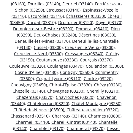
(03160)
,
Fourilles (03140)
,
Fleuriel (03140)
,
Ferrières-sur-
Sichon (03250)
,
Étroussat (03140)
,
Espinasse-Vozelle
(03110)
,
Escurolles (03110)
,
Échassières (03330)
,
Ébreuil
(03450)
,
Durdat (03310)
,
Droiturier (03120)
,
Doyet (03170)
,
Dompierre-sur-Besbre (03290)
,
Domérat (03410)
,
Diou
(03290)
,
Deux-Chaises (03240)
,
Désertines (03630)
,
Deneuille-les-Mines (03170)
,
Deneuille-lès-Chantelle
(03140)
,
Cusset (03300)
,
Creuzier-le-Vieux (03300)
,
Creuzier-le-Neuf (03300)
,
Cressanges (03240)
,
Créchy
(03150)
,
Coutansouze (03330)
,
Courçais (03370)
,
Couleuvre (03320)
,
Coulanges (03470)
,
Coulandon (03000)
,
Cosne-d’Allier (03430)
,
Contigny (03500)
,
Commentry
(03600)
,
Cognat-Lyonne (03110)
,
Cindré (03220)
,
Chouvigny (03450)
,
Chirat-l’Église (03330)
,
Chézy (03230)
,
Chezelle (03140)
,
Chevagnes (03230)
,
Chemilly (03210)
,
Chazemais (03370)
,
Chavroches (03220)
,
Chavenon
(03440)
,
Châtelperron (03220)
,
Châtel-Montagne (03250)
,
Châtel-de-Neuvre (03500)
,
Château-sur-Allier (03320)
,
Chassenard (03510)
,
Charroux (03140)
,
Charmes (03800)
,
Charmeil (03110)
,
Chareil-Cintrat (03140)
,
Chantelle
(03140)
,
Chamblet (03170)
,
Chambérat (03370)
,
Cesset