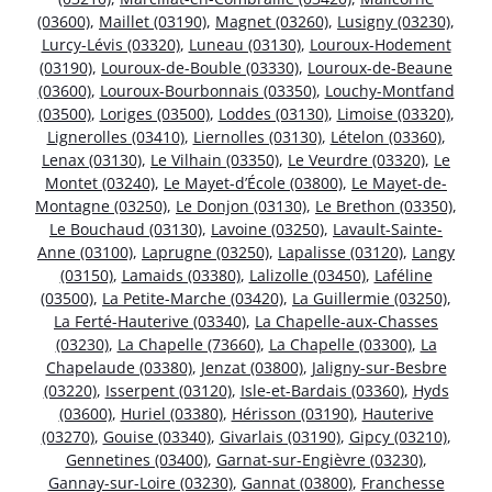
(03600)
,
Maillet (03190)
,
Magnet (03260)
,
Lusigny (03230)
,
Lurcy-Lévis (03320)
,
Luneau (03130)
,
Louroux-Hodement
(03190)
,
Louroux-de-Bouble (03330)
,
Louroux-de-Beaune
(03600)
,
Louroux-Bourbonnais (03350)
,
Louchy-Montfand
(03500)
,
Loriges (03500)
,
Loddes (03130)
,
Limoise (03320)
,
Lignerolles (03410)
,
Liernolles (03130)
,
Lételon (03360)
,
Lenax (03130)
,
Le Vilhain (03350)
,
Le Veurdre (03320)
,
Le
Montet (03240)
,
Le Mayet-d’École (03800)
,
Le Mayet-de-
Montagne (03250)
,
Le Donjon (03130)
,
Le Brethon (03350)
,
Le Bouchaud (03130)
,
Lavoine (03250)
,
Lavault-Sainte-
Anne (03100)
,
Laprugne (03250)
,
Lapalisse (03120)
,
Langy
(03150)
,
Lamaids (03380)
,
Lalizolle (03450)
,
Laféline
(03500)
,
La Petite-Marche (03420)
,
La Guillermie (03250)
,
La Ferté-Hauterive (03340)
,
La Chapelle-aux-Chasses
(03230)
,
La Chapelle (73660)
,
La Chapelle (03300)
,
La
Chapelaude (03380)
,
Jenzat (03800)
,
Jaligny-sur-Besbre
(03220)
,
Isserpent (03120)
,
Isle-et-Bardais (03360)
,
Hyds
(03600)
,
Huriel (03380)
,
Hérisson (03190)
,
Hauterive
(03270)
,
Gouise (03340)
,
Givarlais (03190)
,
Gipcy (03210)
,
Gennetines (03400)
,
Garnat-sur-Engièvre (03230)
,
Gannay-sur-Loire (03230)
,
Gannat (03800)
,
Franchesse