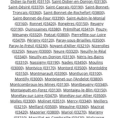
Didier-la-Forêt (03110)
,
Saint-Didier-en-Donjon (03130)
,
Saint-Désiré (03370)
,
Saint-Caprais (03190)
,
Saint-Bonnet-
Tronçais (03360)
,
Saint-Bonnet-de-Rochefort (03800)
,
Saint-Bonnet-de-Four (03390)
,
Saint-Aubin-le-Monial
(03160)
,
Ronnet (03420)
,
Rongères (03150)
,
Reugny
(03190)
,
Quinssaines (03380)
,
Prémilhat (03410)
,
Pouzy-
Mésangy (03320)
,
Poëzat (03800)
,
Pierrefitte-sur-Loire
(03470)
,
Périgny (03120)
,
Paray-sous-Briailles (03500)
,
Paray-le-Frésil (03230)
,
Noyant-d’Allier (03210)
,
Nizerolles
(03250)
,
Neuvy (03000)
,
Neure (03320)
,
Neuilly-le-Réal
(03340)
,
Neuilly-en-Donjon (03130)
,
Néris-les-Bains
(03310)
,
Nassigny (03190)
,
Nades (03450)
,
Moulins
(03000)
,
Montvicq (03170)
,
Montord (03500)
,
Montoldre
(03150)
,
Montmarault (03390)
,
Montluçon (03100)
,
Montilly (03000)
,
Monteignet-sur-l’Andelot (03800)
,
Montcombroux-les-Mines (03130)
,
Montbeugny (03340)
,
Montaiguët-en-Forez (03130)
,
Montaigu-le-Blin (03150)
,
Monétay-sur-Loire (03470)
,
Monétay-sur-Allier (03500)
,
Molles (03300)
,
Molinet (03510)
,
Mercy (03340)
,
Meillers
(03210)
,
Meillard (03500)
,
Meaulne (03360)
,
Mazirat
(03420)
,
Mazerier (03800)
,
Mariol (03270)
,
Marigny
(03210)
,
Marcillat-en-Combraille (03420)
,
Malicorne