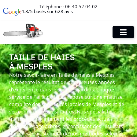
Téléphone :
06.40.52.04.02
4.8/5 basés sur 628 avis
TAILLE DE HAIES
À MESPLES
Notre savoir-faire en Taille de haies à Mesples
représente le résultat de nombreuses années
d’expérience dans le soin des jardins. Chaque
service de Taille de haies repose sur une maîtrise
complète des spécificités locales de Mesples et de
ses communes avoisinantes. Nos spécialistes
maîtrisent parfaitement les procédés actuels
d’dessouchage arbres, garantissant des résultats
durables. L’ajustement de nos méthodes selon les