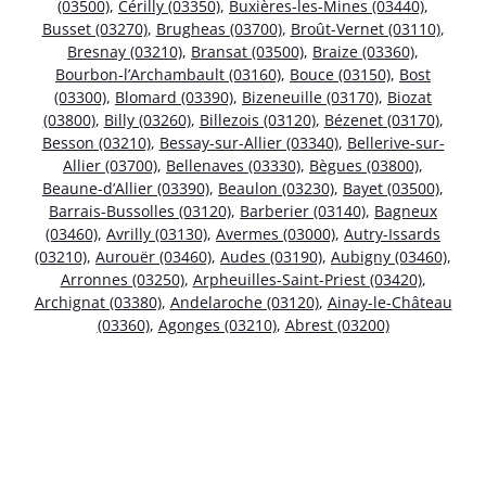
(03500)
,
Cérilly (03350)
,
Buxières-les-Mines (03440)
,
Busset (03270)
,
Brugheas (03700)
,
Broût-Vernet (03110)
,
Bresnay (03210)
,
Bransat (03500)
,
Braize (03360)
,
Bourbon-l’Archambault (03160)
,
Bouce (03150)
,
Bost
(03300)
,
Blomard (03390)
,
Bizeneuille (03170)
,
Biozat
(03800)
,
Billy (03260)
,
Billezois (03120)
,
Bézenet (03170)
,
Besson (03210)
,
Bessay-sur-Allier (03340)
,
Bellerive-sur-
Allier (03700)
,
Bellenaves (03330)
,
Bègues (03800)
,
Beaune-d’Allier (03390)
,
Beaulon (03230)
,
Bayet (03500)
,
Barrais-Bussolles (03120)
,
Barberier (03140)
,
Bagneux
(03460)
,
Avrilly (03130)
,
Avermes (03000)
,
Autry-Issards
(03210)
,
Aurouër (03460)
,
Audes (03190)
,
Aubigny (03460)
,
Arronnes (03250)
,
Arpheuilles-Saint-Priest (03420)
,
Archignat (03380)
,
Andelaroche (03120)
,
Ainay-le-Château
(03360)
,
Agonges (03210)
,
Abrest (03200)