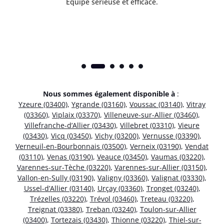
Équipe sérieuse et efficace.
Nous sommes également disponible à
:
Yzeure (03400)
,
Ygrande (03160)
,
Voussac (03140)
,
Vitray
(03360)
,
Viplaix (03370)
,
Villeneuve-sur-Allier (03460)
,
Villefranche-d’Allier (03430)
,
Villebret (03310)
,
Vieure
(03430)
,
Vicq (03450)
,
Vichy (03200)
,
Vernusse (03390)
,
Verneuil-en-Bourbonnais (03500)
,
Verneix (03190)
,
Vendat
(03110)
,
Venas (03190)
,
Veauce (03450)
,
Vaumas (03220)
,
Varennes-sur-Tèche (03220)
,
Varennes-sur-Allier (03150)
,
Vallon-en-Sully (03190)
,
Valigny (03360)
,
Valignat (03330)
,
Ussel-d’Allier (03140)
,
Urçay (03360)
,
Tronget (03240)
,
Trézelles (03220)
,
Trévol (03460)
,
Treteau (03220)
,
Treignat (03380)
,
Treban (03240)
,
Toulon-sur-Allier
(03400)
,
Tortezais (03430)
,
Thionne (03220)
,
Thiel-sur-