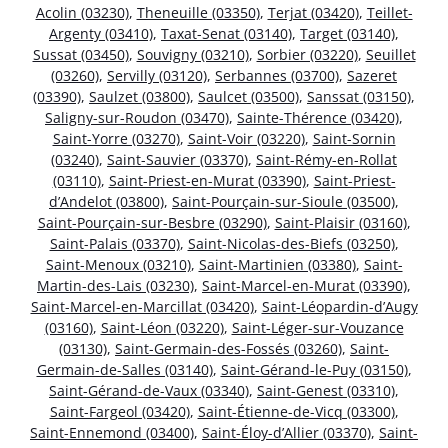
Acolin (03230)
,
Theneuille (03350)
,
Terjat (03420)
,
Teillet-
Argenty (03410)
,
Taxat-Senat (03140)
,
Target (03140)
,
Sussat (03450)
,
Souvigny (03210)
,
Sorbier (03220)
,
Seuillet
(03260)
,
Servilly (03120)
,
Serbannes (03700)
,
Sazeret
(03390)
,
Saulzet (03800)
,
Saulcet (03500)
,
Sanssat (03150)
,
Saligny-sur-Roudon (03470)
,
Sainte-Thérence (03420)
,
Saint-Yorre (03270)
,
Saint-Voir (03220)
,
Saint-Sornin
(03240)
,
Saint-Sauvier (03370)
,
Saint-Rémy-en-Rollat
(03110)
,
Saint-Priest-en-Murat (03390)
,
Saint-Priest-
d’Andelot (03800)
,
Saint-Pourçain-sur-Sioule (03500)
,
Saint-Pourçain-sur-Besbre (03290)
,
Saint-Plaisir (03160)
,
Saint-Palais (03370)
,
Saint-Nicolas-des-Biefs (03250)
,
Saint-Menoux (03210)
,
Saint-Martinien (03380)
,
Saint-
Martin-des-Lais (03230)
,
Saint-Marcel-en-Murat (03390)
,
Saint-Marcel-en-Marcillat (03420)
,
Saint-Léopardin-d’Augy
(03160)
,
Saint-Léon (03220)
,
Saint-Léger-sur-Vouzance
(03130)
,
Saint-Germain-des-Fossés (03260)
,
Saint-
Germain-de-Salles (03140)
,
Saint-Gérand-le-Puy (03150)
,
Saint-Gérand-de-Vaux (03340)
,
Saint-Genest (03310)
,
Saint-Fargeol (03420)
,
Saint-Étienne-de-Vicq (03300)
,
Saint-Ennemond (03400)
,
Saint-Éloy-d’Allier (03370)
,
Saint-