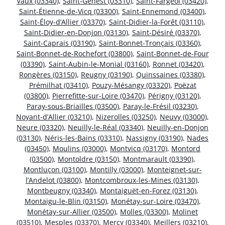
Vaux (03340)
,
Saint-Genest (03310)
,
Saint-Fargeol (03420)
,
Saint-Étienne-de-Vicq (03300)
,
Saint-Ennemond (03400)
,
Saint-Éloy-d’Allier (03370)
,
Saint-Didier-la-Forêt (03110)
,
Saint-Didier-en-Donjon (03130)
,
Saint-Désiré (03370)
,
Saint-Caprais (03190)
,
Saint-Bonnet-Tronçais (03360)
,
Saint-Bonnet-de-Rochefort (03800)
,
Saint-Bonnet-de-Four
(03390)
,
Saint-Aubin-le-Monial (03160)
,
Ronnet (03420)
,
Rongères (03150)
,
Reugny (03190)
,
Quinssaines (03380)
,
Prémilhat (03410)
,
Pouzy-Mésangy (03320)
,
Poëzat
(03800)
,
Pierrefitte-sur-Loire (03470)
,
Périgny (03120)
,
Paray-sous-Briailles (03500)
,
Paray-le-Frésil (03230)
,
Noyant-d’Allier (03210)
,
Nizerolles (03250)
,
Neuvy (03000)
,
Neure (03320)
,
Neuilly-le-Réal (03340)
,
Neuilly-en-Donjon
(03130)
,
Néris-les-Bains (03310)
,
Nassigny (03190)
,
Nades
(03450)
,
Moulins (03000)
,
Montvicq (03170)
,
Montord
(03500)
,
Montoldre (03150)
,
Montmarault (03390)
,
Montluçon (03100)
,
Montilly (03000)
,
Monteignet-sur-
l’Andelot (03800)
,
Montcombroux-les-Mines (03130)
,
Montbeugny (03340)
,
Montaiguët-en-Forez (03130)
,
Montaigu-le-Blin (03150)
,
Monétay-sur-Loire (03470)
,
Monétay-sur-Allier (03500)
,
Molles (03300)
,
Molinet
(03510)
,
Mesples (03370)
,
Mercy (03340)
,
Meillers (03210)
,