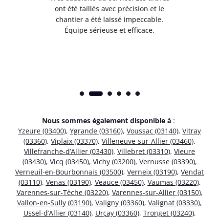
 mes
ont été taillés avec précision et le
dan
risé
chantier a été laissé impeccable.
donn
Équipe sérieuse et efficace.
Nous sommes également disponible à
:
Yzeure (03400)
,
Ygrande (03160)
,
Voussac (03140)
,
Vitray
(03360)
,
Viplaix (03370)
,
Villeneuve-sur-Allier (03460)
,
Villefranche-d’Allier (03430)
,
Villebret (03310)
,
Vieure
(03430)
,
Vicq (03450)
,
Vichy (03200)
,
Vernusse (03390)
,
Verneuil-en-Bourbonnais (03500)
,
Verneix (03190)
,
Vendat
(03110)
,
Venas (03190)
,
Veauce (03450)
,
Vaumas (03220)
,
Varennes-sur-Tèche (03220)
,
Varennes-sur-Allier (03150)
,
Vallon-en-Sully (03190)
,
Valigny (03360)
,
Valignat (03330)
,
Ussel-d’Allier (03140)
,
Urçay (03360)
,
Tronget (03240)
,