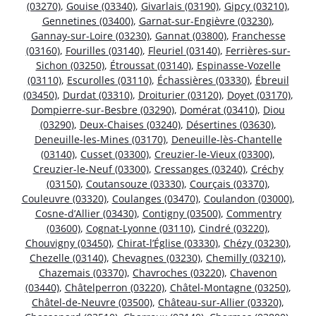
(03270)
,
Gouise (03340)
,
Givarlais (03190)
,
Gipcy (03210)
,
Gennetines (03400)
,
Garnat-sur-Engièvre (03230)
,
Gannay-sur-Loire (03230)
,
Gannat (03800)
,
Franchesse
(03160)
,
Fourilles (03140)
,
Fleuriel (03140)
,
Ferrières-sur-
Sichon (03250)
,
Étroussat (03140)
,
Espinasse-Vozelle
(03110)
,
Escurolles (03110)
,
Échassières (03330)
,
Ébreuil
(03450)
,
Durdat (03310)
,
Droiturier (03120)
,
Doyet (03170)
,
Dompierre-sur-Besbre (03290)
,
Domérat (03410)
,
Diou
(03290)
,
Deux-Chaises (03240)
,
Désertines (03630)
,
Deneuille-les-Mines (03170)
,
Deneuille-lès-Chantelle
(03140)
,
Cusset (03300)
,
Creuzier-le-Vieux (03300)
,
Creuzier-le-Neuf (03300)
,
Cressanges (03240)
,
Créchy
(03150)
,
Coutansouze (03330)
,
Courçais (03370)
,
Couleuvre (03320)
,
Coulanges (03470)
,
Coulandon (03000)
,
Cosne-d’Allier (03430)
,
Contigny (03500)
,
Commentry
(03600)
,
Cognat-Lyonne (03110)
,
Cindré (03220)
,
Chouvigny (03450)
,
Chirat-l’Église (03330)
,
Chézy (03230)
,
Chezelle (03140)
,
Chevagnes (03230)
,
Chemilly (03210)
,
Chazemais (03370)
,
Chavroches (03220)
,
Chavenon
(03440)
,
Châtelperron (03220)
,
Châtel-Montagne (03250)
,
Châtel-de-Neuvre (03500)
,
Château-sur-Allier (03320)
,