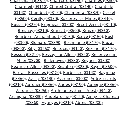
Chassenard (03510)
,
Charroux (03140)
,
Charmes (03800)
,
Charmeil (03110)
,
Chareil-Cintrat (03140)
,
Chantelle
(03140)
,
Chamblet (03170)
,
Chambérat (03370)
,
Cesset
(03500)
,
Cérilly (03350)
,
Buxières-les-Mines (03440)
,
Busset (03270)
,
Brugheas (03700)
,
Broût-Vernet (03110)
,
Bresnay (03210)
,
Bransat (03500)
,
Braize (03360)
,
Bourbon-l’Archambault (03160)
,
Bouce (03150)
,
Bost
(03300)
,
Blomard (03390)
,
Bizeneuille (03170)
,
Biozat
(03800)
,
Billy (03260)
,
Billezois (03120)
,
Bézenet (03170)
,
Besson (03210)
,
Bessay-sur-Allier (03340)
,
Bellerive-sur-
Allier (03700)
,
Bellenaves (03330)
,
Bègues (03800)
,
Beaune-d’Allier (03390)
,
Beaulon (03230)
,
Bayet (03500)
,
Barrais-Bussolles (03120)
,
Barberier (03140)
,
Bagneux
(03460)
,
Avrilly (03130)
,
Avermes (03000)
,
Autry-Issards
(03210)
,
Aurouër (03460)
,
Audes (03190)
,
Aubigny (03460)
,
Arronnes (03250)
,
Arpheuilles-Saint-Priest (03420)
,
Archignat (03380)
,
Andelaroche (03120)
,
Ainay-le-Château
(03360)
,
Agonges (03210)
,
Abrest (03200)