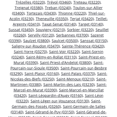
Trézelles (03220)
,
Trévol (03460)
,
Treteau (03220)
,
Treignat (03380)
,
Treban (03240)
,
Toulon-sur-Allier
(03400)
,
Tortezais (03430)
,
Thionne (03220)
,
Thiel-sur-
Acolin (03230)
,
Theneuille (03350)
,
Terjat (03420)
,
Teillet-
Argenty (03410)
,
Taxat-Senat (03140)
,
Target (03140)
,
Sussat (03450)
,
Souvigny (03210)
,
Sorbier (03220)
,
Seuillet
(03260)
,
Servilly (03120)
,
Serbannes (03700)
,
Sazeret
(03390)
,
Saulzet (03800)
,
Saulcet (03500)
,
Sanssat (03150)
,
Saligny-sur-Roudon (03470)
,
Sainte-Thérence (03420)
,
Saint-Yorre (03270)
,
Saint-Voir (03220)
,
Saint-Sornin
(03240)
,
Saint-Rémy-en-Rollat (03110)
,
Saint-Priest-en-
Murat (03390)
,
Saint-Priest-d’Andelot (03800)
,
Saint-
Pourçain-sur-Sioule (03500)
,
Saint-Pourçain-sur-Besbre
(03290)
,
Saint-Plaisir (03160)
,
Saint-Palais (03370)
,
Saint-
Nicolas-des-Biefs (03250)
,
Saint-Menoux (03210)
,
Saint-
Martinien (03380)
,
Saint-Martin-des-Lais (03230)
,
Saint-
Marcel-en-Murat (03390)
,
Saint-Marcel-en-Marcillat
(03420)
,
Saint-Léopardin-d’Augy (03160)
,
Saint-Léon
(03220)
,
Saint-Léger-sur-Vouzance (03130)
,
Saint-
Germain-des-Fossés (03260)
,
Saint-Germain-de-Salles
(03140)
,
Saint-Gérand-le-Puy (03150)
,
Saint-Gérand-de-