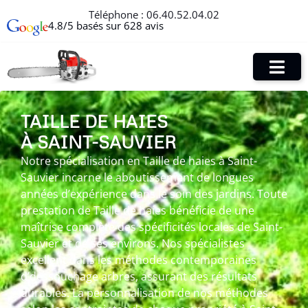
Téléphone :
06.40.52.04.02
4.8/5 basés sur 628 avis
TAILLE DE HAIES
À SAINT-SAUVIER
Notre spécialisation en Taille de haies à Saint-
Sauvier incarne le aboutissement de longues
années d’expérience dans le soin des jardins. Toute
prestation de Taille de haies bénéficie de une
maîtrise complète des spécificités locales de Saint-
Sauvier et de ses environs. Nos spécialistes
excellent dans les méthodes contemporaines
d’dessouchage arbres, assurant des résultats
durables. La personnalisation de nos méthodes