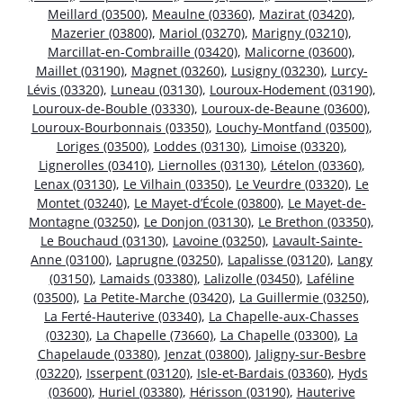
Meillard (03500)
,
Meaulne (03360)
,
Mazirat (03420)
,
Mazerier (03800)
,
Mariol (03270)
,
Marigny (03210)
,
Marcillat-en-Combraille (03420)
,
Malicorne (03600)
,
Maillet (03190)
,
Magnet (03260)
,
Lusigny (03230)
,
Lurcy-
Lévis (03320)
,
Luneau (03130)
,
Louroux-Hodement (03190)
,
Louroux-de-Bouble (03330)
,
Louroux-de-Beaune (03600)
,
Louroux-Bourbonnais (03350)
,
Louchy-Montfand (03500)
,
Loriges (03500)
,
Loddes (03130)
,
Limoise (03320)
,
Lignerolles (03410)
,
Liernolles (03130)
,
Lételon (03360)
,
Lenax (03130)
,
Le Vilhain (03350)
,
Le Veurdre (03320)
,
Le
Montet (03240)
,
Le Mayet-d’École (03800)
,
Le Mayet-de-
Montagne (03250)
,
Le Donjon (03130)
,
Le Brethon (03350)
,
Le Bouchaud (03130)
,
Lavoine (03250)
,
Lavault-Sainte-
Anne (03100)
,
Laprugne (03250)
,
Lapalisse (03120)
,
Langy
(03150)
,
Lamaids (03380)
,
Lalizolle (03450)
,
Laféline
(03500)
,
La Petite-Marche (03420)
,
La Guillermie (03250)
,
La Ferté-Hauterive (03340)
,
La Chapelle-aux-Chasses
(03230)
,
La Chapelle (73660)
,
La Chapelle (03300)
,
La
Chapelaude (03380)
,
Jenzat (03800)
,
Jaligny-sur-Besbre
(03220)
,
Isserpent (03120)
,
Isle-et-Bardais (03360)
,
Hyds
(03600)
,
Huriel (03380)
,
Hérisson (03190)
,
Hauterive