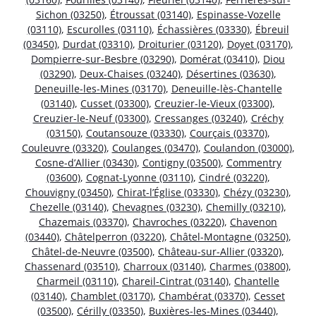
Sichon (03250)
,
Étroussat (03140)
,
Espinasse-Vozelle
(03110)
,
Escurolles (03110)
,
Échassières (03330)
,
Ébreuil
(03450)
,
Durdat (03310)
,
Droiturier (03120)
,
Doyet (03170)
,
Dompierre-sur-Besbre (03290)
,
Domérat (03410)
,
Diou
(03290)
,
Deux-Chaises (03240)
,
Désertines (03630)
,
Deneuille-les-Mines (03170)
,
Deneuille-lès-Chantelle
(03140)
,
Cusset (03300)
,
Creuzier-le-Vieux (03300)
,
Creuzier-le-Neuf (03300)
,
Cressanges (03240)
,
Créchy
(03150)
,
Coutansouze (03330)
,
Courçais (03370)
,
Couleuvre (03320)
,
Coulanges (03470)
,
Coulandon (03000)
,
Cosne-d’Allier (03430)
,
Contigny (03500)
,
Commentry
(03600)
,
Cognat-Lyonne (03110)
,
Cindré (03220)
,
Chouvigny (03450)
,
Chirat-l’Église (03330)
,
Chézy (03230)
,
Chezelle (03140)
,
Chevagnes (03230)
,
Chemilly (03210)
,
Chazemais (03370)
,
Chavroches (03220)
,
Chavenon
(03440)
,
Châtelperron (03220)
,
Châtel-Montagne (03250)
,
Châtel-de-Neuvre (03500)
,
Château-sur-Allier (03320)
,
Chassenard (03510)
,
Charroux (03140)
,
Charmes (03800)
,
Charmeil (03110)
,
Chareil-Cintrat (03140)
,
Chantelle
(03140)
,
Chamblet (03170)
,
Chambérat (03370)
,
Cesset
(03500)
,
Cérilly (03350)
,
Buxières-les-Mines (03440)
,