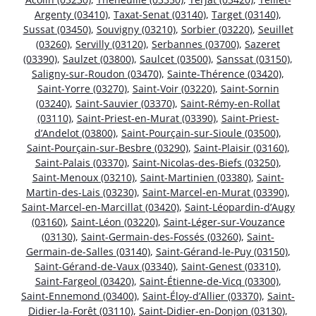
Argenty (03410)
,
Taxat-Senat (03140)
,
Target (03140)
,
Sussat (03450)
,
Souvigny (03210)
,
Sorbier (03220)
,
Seuillet
(03260)
,
Servilly (03120)
,
Serbannes (03700)
,
Sazeret
(03390)
,
Saulzet (03800)
,
Saulcet (03500)
,
Sanssat (03150)
,
Saligny-sur-Roudon (03470)
,
Sainte-Thérence (03420)
,
Saint-Yorre (03270)
,
Saint-Voir (03220)
,
Saint-Sornin
(03240)
,
Saint-Sauvier (03370)
,
Saint-Rémy-en-Rollat
(03110)
,
Saint-Priest-en-Murat (03390)
,
Saint-Priest-
d’Andelot (03800)
,
Saint-Pourçain-sur-Sioule (03500)
,
Saint-Pourçain-sur-Besbre (03290)
,
Saint-Plaisir (03160)
,
Saint-Palais (03370)
,
Saint-Nicolas-des-Biefs (03250)
,
Saint-Menoux (03210)
,
Saint-Martinien (03380)
,
Saint-
Martin-des-Lais (03230)
,
Saint-Marcel-en-Murat (03390)
,
Saint-Marcel-en-Marcillat (03420)
,
Saint-Léopardin-d’Augy
(03160)
,
Saint-Léon (03220)
,
Saint-Léger-sur-Vouzance
(03130)
,
Saint-Germain-des-Fossés (03260)
,
Saint-
Germain-de-Salles (03140)
,
Saint-Gérand-le-Puy (03150)
,
Saint-Gérand-de-Vaux (03340)
,
Saint-Genest (03310)
,
Saint-Fargeol (03420)
,
Saint-Étienne-de-Vicq (03300)
,
Saint-Ennemond (03400)
,
Saint-Éloy-d’Allier (03370)
,
Saint-
Didier-la-Forêt (03110)
,
Saint-Didier-en-Donjon (03130)
,