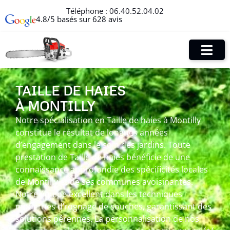
Téléphone :
06.40.52.04.02
4.8/5 basés sur 628 avis
TAILLE DE HAIES
À MONTILLY
Notre spécialisation en Taille de haies à Montilly
constitue le résultat de longues années
d’engagement dans le soin des jardins. Toute
prestation de Taille de haies bénéficie de une
connaissance approfondie des spécificités locales
de Montilly et de ses communes avoisinantes.
Notre équipe excellent dans les techniques
modernes d’rognage de souches, garantissant des
solutions pérennes. La personnalisation de nos