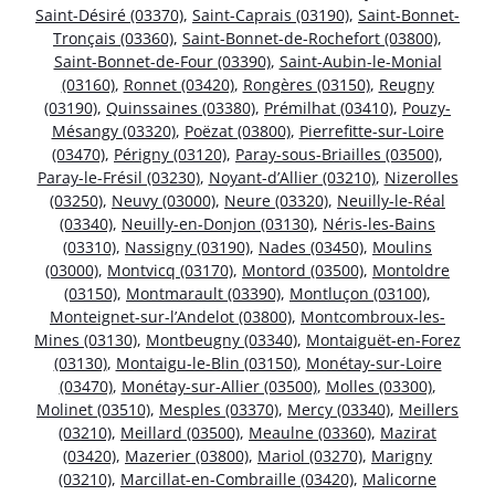
Saint-Désiré (03370)
,
Saint-Caprais (03190)
,
Saint-Bonnet-
Tronçais (03360)
,
Saint-Bonnet-de-Rochefort (03800)
,
Saint-Bonnet-de-Four (03390)
,
Saint-Aubin-le-Monial
(03160)
,
Ronnet (03420)
,
Rongères (03150)
,
Reugny
(03190)
,
Quinssaines (03380)
,
Prémilhat (03410)
,
Pouzy-
Mésangy (03320)
,
Poëzat (03800)
,
Pierrefitte-sur-Loire
(03470)
,
Périgny (03120)
,
Paray-sous-Briailles (03500)
,
Paray-le-Frésil (03230)
,
Noyant-d’Allier (03210)
,
Nizerolles
(03250)
,
Neuvy (03000)
,
Neure (03320)
,
Neuilly-le-Réal
(03340)
,
Neuilly-en-Donjon (03130)
,
Néris-les-Bains
(03310)
,
Nassigny (03190)
,
Nades (03450)
,
Moulins
(03000)
,
Montvicq (03170)
,
Montord (03500)
,
Montoldre
(03150)
,
Montmarault (03390)
,
Montluçon (03100)
,
Monteignet-sur-l’Andelot (03800)
,
Montcombroux-les-
Mines (03130)
,
Montbeugny (03340)
,
Montaiguët-en-Forez
(03130)
,
Montaigu-le-Blin (03150)
,
Monétay-sur-Loire
(03470)
,
Monétay-sur-Allier (03500)
,
Molles (03300)
,
Molinet (03510)
,
Mesples (03370)
,
Mercy (03340)
,
Meillers
(03210)
,
Meillard (03500)
,
Meaulne (03360)
,
Mazirat
(03420)
,
Mazerier (03800)
,
Mariol (03270)
,
Marigny
(03210)
,
Marcillat-en-Combraille (03420)
,
Malicorne