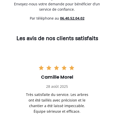
Envoyez-nous votre demande pour bénéficier d’un
service de confiance.
Par téléphone au
06.40.52.04.02
Les avis de nos clients satisfaits
Camille Morel
28 août 2025
Très satisfaite du service. Les arbres
E
 mes
ont été taillés avec précision et le
dan
risé
chantier a été laissé impeccable.
donn
Équipe sérieuse et efficace.