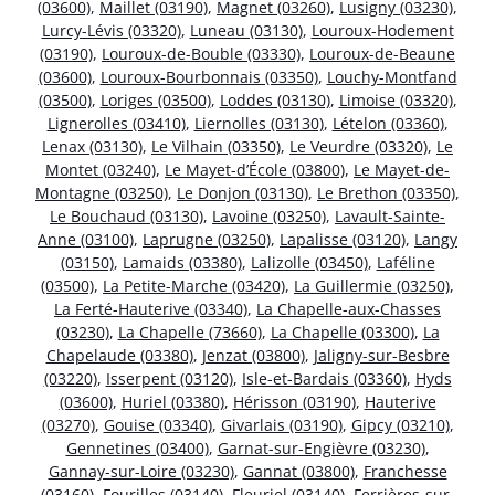
(03600)
,
Maillet (03190)
,
Magnet (03260)
,
Lusigny (03230)
,
Lurcy-Lévis (03320)
,
Luneau (03130)
,
Louroux-Hodement
(03190)
,
Louroux-de-Bouble (03330)
,
Louroux-de-Beaune
(03600)
,
Louroux-Bourbonnais (03350)
,
Louchy-Montfand
(03500)
,
Loriges (03500)
,
Loddes (03130)
,
Limoise (03320)
,
Lignerolles (03410)
,
Liernolles (03130)
,
Lételon (03360)
,
Lenax (03130)
,
Le Vilhain (03350)
,
Le Veurdre (03320)
,
Le
Montet (03240)
,
Le Mayet-d’École (03800)
,
Le Mayet-de-
Montagne (03250)
,
Le Donjon (03130)
,
Le Brethon (03350)
,
Le Bouchaud (03130)
,
Lavoine (03250)
,
Lavault-Sainte-
Anne (03100)
,
Laprugne (03250)
,
Lapalisse (03120)
,
Langy
(03150)
,
Lamaids (03380)
,
Lalizolle (03450)
,
Laféline
(03500)
,
La Petite-Marche (03420)
,
La Guillermie (03250)
,
La Ferté-Hauterive (03340)
,
La Chapelle-aux-Chasses
(03230)
,
La Chapelle (73660)
,
La Chapelle (03300)
,
La
Chapelaude (03380)
,
Jenzat (03800)
,
Jaligny-sur-Besbre
(03220)
,
Isserpent (03120)
,
Isle-et-Bardais (03360)
,
Hyds
(03600)
,
Huriel (03380)
,
Hérisson (03190)
,
Hauterive
(03270)
,
Gouise (03340)
,
Givarlais (03190)
,
Gipcy (03210)
,
Gennetines (03400)
,
Garnat-sur-Engièvre (03230)
,
Gannay-sur-Loire (03230)
,
Gannat (03800)
,
Franchesse
(03160)
,
Fourilles (03140)
,
Fleuriel (03140)
,
Ferrières-sur-