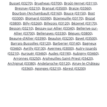
Busset (03270)
,
Brugheas (03700)
,
Broût-Vernet (03110)
,
Bresnay (03210)
,
Bransat (03500)
,
Braize (03360)
,
Bourbon-l’Archambault (03160)
,
Bouce (03150)
,
Bost
(03300)
,
Blomard (03390)
,
Bizeneuille (03170)
,
Biozat
(03800)
,
Billy (03260)
,
Billezois (03120)
,
Bézenet (03170)
,
Besson (03210)
,
Bessay-sur-Allier (03340)
,
Bellerive-sur-
Allier (03700)
,
Bellenaves (03330)
,
Bègues (03800)
,
Beaune-d’Allier (03390)
,
Beaulon (03230)
,
Bayet (03500)
,
Barrais-Bussolles (03120)
,
Barberier (03140)
,
Bagneux
(03460)
,
Avrilly (03130)
,
Avermes (03000)
,
Autry-Issards
(03210)
,
Aurouër (03460)
,
Audes (03190)
,
Aubigny (03460)
,
Arronnes (03250)
,
Arpheuilles-Saint-Priest (03420)
,
Archignat (03380)
,
Andelaroche (03120)
,
Ainay-le-Château
(03360)
,
Agonges (03210)
,
Abrest (03200)