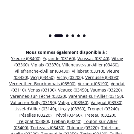
Nous sommes également disponible à
:
Yzeure (03400)
,
Ygrande (03160)
,
Voussac (03140)
,
Vitray
(03360)
,
Viplaix (03370)
,
Villeneuve-sur-Allier (03460)
,
Villefranche-d’Allier (03430)
,
Villebret (03310)
,
Vieure
(03430)
,
Vicq (03450)
,
Vichy (03200)
,
Vernusse (03390)
,
Verneuil-en-Bourbonnais (03500)
,
Verneix (03190)
,
Vendat
(03110)
,
Venas (03190)
,
Veauce (03450)
,
Vaumas (03220)
,
Varennes-sur-Tèche (03220)
,
Varennes-sur-Allier (03150)
,
Vallon-en-Sully (03190)
,
Valigny (03360)
,
Valignat (03330)
,
Ussel-d’Allier (03140)
,
Urçay (03360)
,
Tronget (03240)
,
Trézelles (03220)
,
Trévol (03460)
,
Treteau (03220)
,
Treignat (03380)
,
Treban (03240)
,
Toulon-sur-Allier
(03400)
,
Tortezais (03430)
,
Thionne (03220)
,
Thiel-sur-
Acolin (03230)
,
Theneuille (03350)
,
Terjat (03420)
,
Teillet-