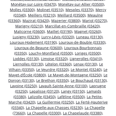
Monétay-sur-Loire (03470)
,
Monétay-sur-Allier (03500)
,
Molles (03300)
,
Molinet (03510)
,
Mesples (03370)
,
Mercy
(03340)
,
Meillers (03210)
,
Meillard (03500)
,
Meaulne
(03360)
,
Mazirat (03420)
,
Mazerier (03800)
,
Mariol (03270)
,
Marigny (03210)
,
Marcillat-en-Combraille (03420)
,
Malicorne (03600)
,
Maillet (03190)
,
Magnet (03260)
,
Lusigny (03230)
,
Lurcy-Lévis (03320)
,
Luneau (03130)
,
Louroux-Hodement (03190)
,
Louroux-de-Bouble (03330)
,
Louroux-de-Beaune (03600)
,
Louroux-Bourbonnais
(03350)
,
Louchy-Montfand (03500)
,
Loriges (03500)
,
Loddes (03130)
,
Limoise (03320)
,
Lignerolles (03410)
,
Liernolles (03130)
,
Lételon (03360)
,
Lenax (03130)
,
Le
Vilhain (03350)
,
Le Veurdre (03320)
,
Le Montet (03240)
,
Le
Mayet-d’École (03800)
,
Le Mayet-de-Montagne (03250)
,
Le
Donjon (03130)
,
Le Brethon (03350)
,
Le Bouchaud (03130)
,
Lavoine (03250)
,
Lavault-Sainte-Anne (03100)
,
Laprugne
(03250)
,
Lapalisse (03120)
,
Langy (03150)
,
Lamaids
(03380)
,
Lalizolle (03450)
,
Laféline (03500)
,
La Petite-
Marche (03420)
,
La Guillermie (03250)
,
La Ferté-Hauterive
(03340)
,
La Chapelle-aux-Chasses (03230)
,
La Chapelle
(73660)
,
La Chapelle (03300)
,
La Chapelaude (03380)
,