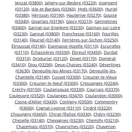
Jenzat (03800)
,
Jaligny-sur-Besbre (03220)
,
Isserpent
(03120)
,
Isle-et-Bardais (03360)
,
Hyds (03600)
,
Huriel
(03380)
,
Hérisson (03190)
,
Hauterive (03270)
,
Gouise
(03340)
,
Givarlais (03190)
,
Gipcy (03210)
,
Gennetines
(03400)
,
Garnat-sur-Engièvre (03230)
,
Gannay-sur-Loire
(03230)
,
Gannat (03800)
,
Franchesse (03160)
,
Fourilles
(03140)
,
Fleuriel (03140)
,
Ferrières-sur-Sichon (03250)
,
Étroussat (03140)
,
Espinasse-Vozelle (03110)
,
Escurolles
(03110)
,
Échassières (03330)
,
Ébreuil (03450)
,
Durdat
(03310)
,
Droiturier (03120)
,
Doyet (03170)
,
Domérat
(03410)
,
Diou (03290)
,
Deux-Chaises (03240)
,
Désertines
(03630)
,
Deneuille-les-Mines (03170)
,
Deneuille-lès-
Chantelle (03140)
,
Cusset (03300)
,
Creuzier-le-Vieux
(03300)
,
Creuzier-le-Neuf (03300)
,
Cressanges (03240)
,
Créchy (03150)
,
Coutansouze (03330)
,
Courçais (03370)
,
Couleuvre (03320)
,
Coulanges (03470)
,
Coulandon (03000)
,
Cosne-d’Allier (03430)
,
Contigny (03500)
,
Commentry
(03600)
,
Cognat-Lyonne (03110)
,
Cindré (03220)
,
Chouvigny (03450)
,
Chirat-l’Église (03330)
,
Chézy (03230)
,
Chezelle (03140)
,
Chevagnes (03230)
,
Chemilly (03210)
,
Chazemais (03370)
,
Chavroches (03220)
,
Chavenon