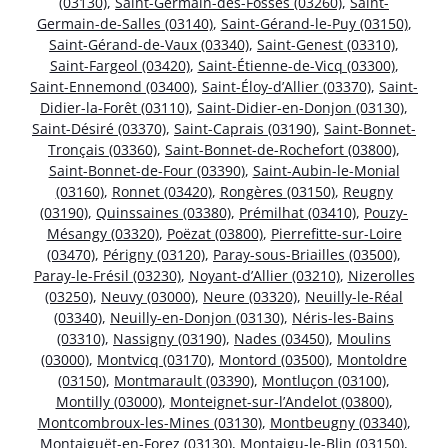
(03130)
,
Saint-Germain-des-Fossés (03260)
,
Saint-
Germain-de-Salles (03140)
,
Saint-Gérand-le-Puy (03150)
,
Saint-Gérand-de-Vaux (03340)
,
Saint-Genest (03310)
,
Saint-Fargeol (03420)
,
Saint-Étienne-de-Vicq (03300)
,
Saint-Ennemond (03400)
,
Saint-Éloy-d’Allier (03370)
,
Saint-
Didier-la-Forêt (03110)
,
Saint-Didier-en-Donjon (03130)
,
Saint-Désiré (03370)
,
Saint-Caprais (03190)
,
Saint-Bonnet-
Tronçais (03360)
,
Saint-Bonnet-de-Rochefort (03800)
,
Saint-Bonnet-de-Four (03390)
,
Saint-Aubin-le-Monial
(03160)
,
Ronnet (03420)
,
Rongères (03150)
,
Reugny
(03190)
,
Quinssaines (03380)
,
Prémilhat (03410)
,
Pouzy-
Mésangy (03320)
,
Poëzat (03800)
,
Pierrefitte-sur-Loire
(03470)
,
Périgny (03120)
,
Paray-sous-Briailles (03500)
,
Paray-le-Frésil (03230)
,
Noyant-d’Allier (03210)
,
Nizerolles
(03250)
,
Neuvy (03000)
,
Neure (03320)
,
Neuilly-le-Réal
(03340)
,
Neuilly-en-Donjon (03130)
,
Néris-les-Bains
(03310)
,
Nassigny (03190)
,
Nades (03450)
,
Moulins
(03000)
,
Montvicq (03170)
,
Montord (03500)
,
Montoldre
(03150)
,
Montmarault (03390)
,
Montluçon (03100)
,
Montilly (03000)
,
Monteignet-sur-l’Andelot (03800)
,
Montcombroux-les-Mines (03130)
,
Montbeugny (03340)
,
Montaiguët-en-Forez (03130)
,
Montaigu-le-Blin (03150)
,