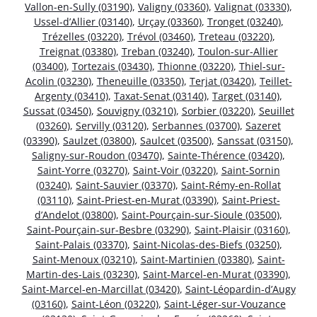
Vallon-en-Sully (03190)
,
Valigny (03360)
,
Valignat (03330)
,
Ussel-d’Allier (03140)
,
Urçay (03360)
,
Tronget (03240)
,
Trézelles (03220)
,
Trévol (03460)
,
Treteau (03220)
,
Treignat (03380)
,
Treban (03240)
,
Toulon-sur-Allier
(03400)
,
Tortezais (03430)
,
Thionne (03220)
,
Thiel-sur-
Acolin (03230)
,
Theneuille (03350)
,
Terjat (03420)
,
Teillet-
Argenty (03410)
,
Taxat-Senat (03140)
,
Target (03140)
,
Sussat (03450)
,
Souvigny (03210)
,
Sorbier (03220)
,
Seuillet
(03260)
,
Servilly (03120)
,
Serbannes (03700)
,
Sazeret
(03390)
,
Saulzet (03800)
,
Saulcet (03500)
,
Sanssat (03150)
,
Saligny-sur-Roudon (03470)
,
Sainte-Thérence (03420)
,
Saint-Yorre (03270)
,
Saint-Voir (03220)
,
Saint-Sornin
(03240)
,
Saint-Sauvier (03370)
,
Saint-Rémy-en-Rollat
(03110)
,
Saint-Priest-en-Murat (03390)
,
Saint-Priest-
d’Andelot (03800)
,
Saint-Pourçain-sur-Sioule (03500)
,
Saint-Pourçain-sur-Besbre (03290)
,
Saint-Plaisir (03160)
,
Saint-Palais (03370)
,
Saint-Nicolas-des-Biefs (03250)
,
Saint-Menoux (03210)
,
Saint-Martinien (03380)
,
Saint-
Martin-des-Lais (03230)
,
Saint-Marcel-en-Murat (03390)
,
Saint-Marcel-en-Marcillat (03420)
,
Saint-Léopardin-d’Augy
(03160)
,
Saint-Léon (03220)
,
Saint-Léger-sur-Vouzance