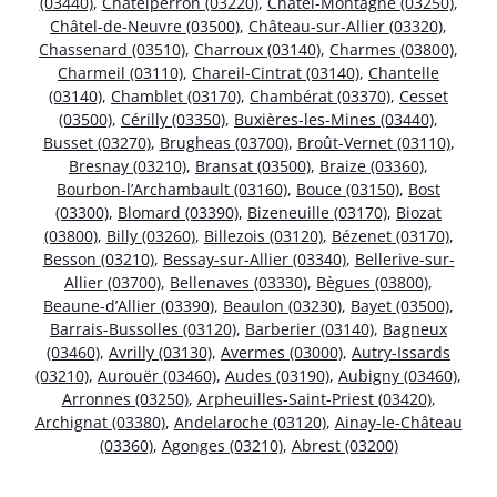
(03440)
,
Châtelperron (03220)
,
Châtel-Montagne (03250)
,
Châtel-de-Neuvre (03500)
,
Château-sur-Allier (03320)
,
Chassenard (03510)
,
Charroux (03140)
,
Charmes (03800)
,
Charmeil (03110)
,
Chareil-Cintrat (03140)
,
Chantelle
(03140)
,
Chamblet (03170)
,
Chambérat (03370)
,
Cesset
(03500)
,
Cérilly (03350)
,
Buxières-les-Mines (03440)
,
Busset (03270)
,
Brugheas (03700)
,
Broût-Vernet (03110)
,
Bresnay (03210)
,
Bransat (03500)
,
Braize (03360)
,
Bourbon-l’Archambault (03160)
,
Bouce (03150)
,
Bost
(03300)
,
Blomard (03390)
,
Bizeneuille (03170)
,
Biozat
(03800)
,
Billy (03260)
,
Billezois (03120)
,
Bézenet (03170)
,
Besson (03210)
,
Bessay-sur-Allier (03340)
,
Bellerive-sur-
Allier (03700)
,
Bellenaves (03330)
,
Bègues (03800)
,
Beaune-d’Allier (03390)
,
Beaulon (03230)
,
Bayet (03500)
,
Barrais-Bussolles (03120)
,
Barberier (03140)
,
Bagneux
(03460)
,
Avrilly (03130)
,
Avermes (03000)
,
Autry-Issards
(03210)
,
Aurouër (03460)
,
Audes (03190)
,
Aubigny (03460)
,
Arronnes (03250)
,
Arpheuilles-Saint-Priest (03420)
,
Archignat (03380)
,
Andelaroche (03120)
,
Ainay-le-Château
(03360)
,
Agonges (03210)
,
Abrest (03200)