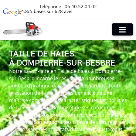
Téléphone :
06.40.52.04.02
4.8/5 basés sur 628 avis
TAILLE DE HAIES
À DOMPIERRE-SUR-BESBRE
Notre savoir-faire en Taille de haies à Dompierre-
sur-Besbre incarne le résultat de nombreuses
années d’pratique dans le soin des jardins. Toute
prestation de Taille de haies bénéficie de une
maîtrise complète des caractéristiques territoriales
de Dompierre-sur-Besbre et de ses communes
avoisinantes. Nos professionnels excellent dans les
méthodes contemporaines d’pose de clôtures,
garantissant des résultats durables. L’ajustement