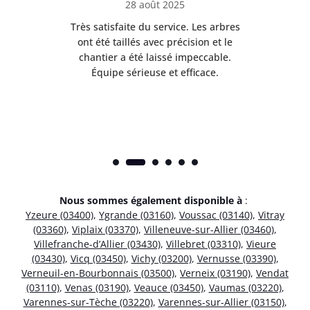
28 août 2025
Très satisfaite du service. Les arbres
E
 mes
ont été taillés avec précision et le
dan
risé
chantier a été laissé impeccable.
donn
Équipe sérieuse et efficace.
Nous sommes également disponible à
:
Yzeure (03400)
,
Ygrande (03160)
,
Voussac (03140)
,
Vitray
(03360)
,
Viplaix (03370)
,
Villeneuve-sur-Allier (03460)
,
Villefranche-d’Allier (03430)
,
Villebret (03310)
,
Vieure
(03430)
,
Vicq (03450)
,
Vichy (03200)
,
Vernusse (03390)
,
Verneuil-en-Bourbonnais (03500)
,
Verneix (03190)
,
Vendat
(03110)
,
Venas (03190)
,
Veauce (03450)
,
Vaumas (03220)
,
Varennes-sur-Tèche (03220)
,
Varennes-sur-Allier (03150)
,