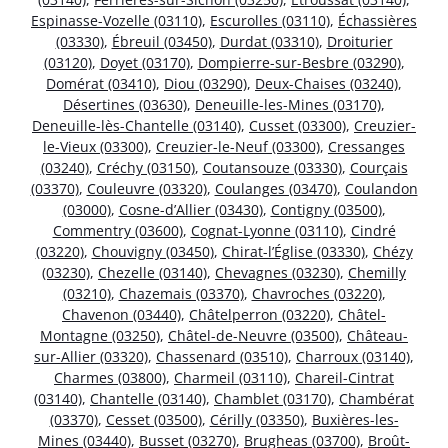
Espinasse-Vozelle (03110)
,
Escurolles (03110)
,
Échassières
(03330)
,
Ébreuil (03450)
,
Durdat (03310)
,
Droiturier
(03120)
,
Doyet (03170)
,
Dompierre-sur-Besbre (03290)
,
Domérat (03410)
,
Diou (03290)
,
Deux-Chaises (03240)
,
Désertines (03630)
,
Deneuille-les-Mines (03170)
,
Deneuille-lès-Chantelle (03140)
,
Cusset (03300)
,
Creuzier-
le-Vieux (03300)
,
Creuzier-le-Neuf (03300)
,
Cressanges
(03240)
,
Créchy (03150)
,
Coutansouze (03330)
,
Courçais
(03370)
,
Couleuvre (03320)
,
Coulanges (03470)
,
Coulandon
(03000)
,
Cosne-d’Allier (03430)
,
Contigny (03500)
,
Commentry (03600)
,
Cognat-Lyonne (03110)
,
Cindré
(03220)
,
Chouvigny (03450)
,
Chirat-l’Église (03330)
,
Chézy
(03230)
,
Chezelle (03140)
,
Chevagnes (03230)
,
Chemilly
(03210)
,
Chazemais (03370)
,
Chavroches (03220)
,
Chavenon (03440)
,
Châtelperron (03220)
,
Châtel-
Montagne (03250)
,
Châtel-de-Neuvre (03500)
,
Château-
sur-Allier (03320)
,
Chassenard (03510)
,
Charroux (03140)
,
Charmes (03800)
,
Charmeil (03110)
,
Chareil-Cintrat
(03140)
,
Chantelle (03140)
,
Chamblet (03170)
,
Chambérat
(03370)
,
Cesset (03500)
,
Cérilly (03350)
,
Buxières-les-
Mines (03440)
,
Busset (03270)
,
Brugheas (03700)
,
Broût-