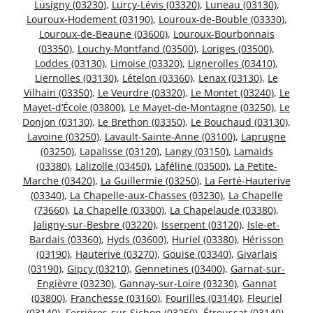
Lusigny (03230)
,
Lurcy-Lévis (03320)
,
Luneau (03130)
,
Louroux-Hodement (03190)
,
Louroux-de-Bouble (03330)
,
Louroux-de-Beaune (03600)
,
Louroux-Bourbonnais
(03350)
,
Louchy-Montfand (03500)
,
Loriges (03500)
,
Loddes (03130)
,
Limoise (03320)
,
Lignerolles (03410)
,
Liernolles (03130)
,
Lételon (03360)
,
Lenax (03130)
,
Le
Vilhain (03350)
,
Le Veurdre (03320)
,
Le Montet (03240)
,
Le
Mayet-d’École (03800)
,
Le Mayet-de-Montagne (03250)
,
Le
Donjon (03130)
,
Le Brethon (03350)
,
Le Bouchaud (03130)
,
Lavoine (03250)
,
Lavault-Sainte-Anne (03100)
,
Laprugne
(03250)
,
Lapalisse (03120)
,
Langy (03150)
,
Lamaids
(03380)
,
Lalizolle (03450)
,
Laféline (03500)
,
La Petite-
Marche (03420)
,
La Guillermie (03250)
,
La Ferté-Hauterive
(03340)
,
La Chapelle-aux-Chasses (03230)
,
La Chapelle
(73660)
,
La Chapelle (03300)
,
La Chapelaude (03380)
,
Jaligny-sur-Besbre (03220)
,
Isserpent (03120)
,
Isle-et-
Bardais (03360)
,
Hyds (03600)
,
Huriel (03380)
,
Hérisson
(03190)
,
Hauterive (03270)
,
Gouise (03340)
,
Givarlais
(03190)
,
Gipcy (03210)
,
Gennetines (03400)
,
Garnat-sur-
Engièvre (03230)
,
Gannay-sur-Loire (03230)
,
Gannat
(03800)
,
Franchesse (03160)
,
Fourilles (03140)
,
Fleuriel
(03140)
,
Ferrières-sur-Sichon (03250)
,
Étroussat (03140)
,