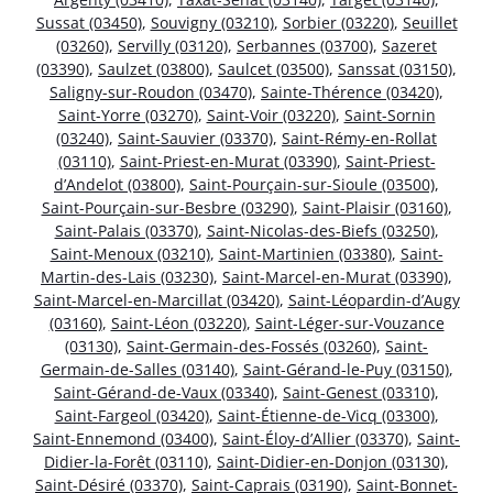
Sussat (03450)
,
Souvigny (03210)
,
Sorbier (03220)
,
Seuillet
(03260)
,
Servilly (03120)
,
Serbannes (03700)
,
Sazeret
(03390)
,
Saulzet (03800)
,
Saulcet (03500)
,
Sanssat (03150)
,
Saligny-sur-Roudon (03470)
,
Sainte-Thérence (03420)
,
Saint-Yorre (03270)
,
Saint-Voir (03220)
,
Saint-Sornin
(03240)
,
Saint-Sauvier (03370)
,
Saint-Rémy-en-Rollat
(03110)
,
Saint-Priest-en-Murat (03390)
,
Saint-Priest-
d’Andelot (03800)
,
Saint-Pourçain-sur-Sioule (03500)
,
Saint-Pourçain-sur-Besbre (03290)
,
Saint-Plaisir (03160)
,
Saint-Palais (03370)
,
Saint-Nicolas-des-Biefs (03250)
,
Saint-Menoux (03210)
,
Saint-Martinien (03380)
,
Saint-
Martin-des-Lais (03230)
,
Saint-Marcel-en-Murat (03390)
,
Saint-Marcel-en-Marcillat (03420)
,
Saint-Léopardin-d’Augy
(03160)
,
Saint-Léon (03220)
,
Saint-Léger-sur-Vouzance
(03130)
,
Saint-Germain-des-Fossés (03260)
,
Saint-
Germain-de-Salles (03140)
,
Saint-Gérand-le-Puy (03150)
,
Saint-Gérand-de-Vaux (03340)
,
Saint-Genest (03310)
,
Saint-Fargeol (03420)
,
Saint-Étienne-de-Vicq (03300)
,
Saint-Ennemond (03400)
,
Saint-Éloy-d’Allier (03370)
,
Saint-
Didier-la-Forêt (03110)
,
Saint-Didier-en-Donjon (03130)
,
Saint-Désiré (03370)
,
Saint-Caprais (03190)
,
Saint-Bonnet-