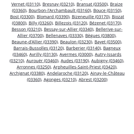
Vernet (03110)
,
Bresnay (03210)
,
Bransat (03500)
,
Braize
(03360)
,
Bourbon-l’Archambault (03160)
,
Bouce (03150)
,
Bost (03300)
,
Blomard (03390)
,
Bizeneuille (03170)
,
Biozat
(03800)
,
Billy (03260)
,
Billezois (03120)
,
Bézenet (03170)
,
Besson (03210)
,
Bessay-sur-Allier (03340)
,
Bellerive-sur-
Allier (03700)
,
Bellenaves (03330)
,
Bègues (03800)
,
Beaune-d’Allier (03390)
,
Beaulon (03230)
,
Bayet (03500)
,
Barrais-Bussolles (03120)
,
Barberier (03140)
,
Bagneux
(03460)
,
Avrilly (03130)
,
Avermes (03000)
,
Autry-Issards
(03210)
,
Aurouër (03460)
,
Audes (03190)
,
Aubigny (03460)
,
Arronnes (03250)
,
Arpheuilles-Saint-Priest (03420)
,
Archignat (03380)
,
Andelaroche (03120)
,
Ainay-le-Château
(03360)
,
Agonges (03210)
,
Abrest (03200)