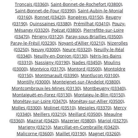
Tronçais (03360)
,
Saint-Bonnet-de-Rochefort (03800)
,
Saint-Bonnet-de-Four (03390)
,
Saint-Aubin-le-Monial
(03160)
,
Ronnet (03420)
,
Rongères (03150)
,
Reugny
(03190)
,
Quinssaines (03380)
,
Prémilhat (03410)
,
Pouzy-
Mésangy (03320)
,
Poëzat (03800)
,
Pierrefitte-sur-Loire
(03470)
,
Périgny (03120)
,
Paray-sous-Briailles (03500)
,
Paray-le-Frésil (03230)
,
Noyant-d’Allier (03210)
,
Nizerolles
(03250)
,
Neuvy (03000)
,
Neure (03320)
,
Neuilly-le-Réal
(03340)
,
Neuilly-en-Donjon (03130)
,
Néris-les-Bains
(03310)
,
Nassigny (03190)
,
Nades (03450)
,
Moulins
(03000)
,
Montvicq (03170)
,
Montord (03500)
,
Montoldre
(03150)
,
Montmarault (03390)
,
Montluçon (03100)
,
Montilly (03000)
,
Monteignet-sur-l’Andelot (03800)
,
Montcombroux-les-Mines (03130)
,
Montbeugny (03340)
,
Montaiguët-en-Forez (03130)
,
Montaigu-le-Blin (03150)
,
Monétay-sur-Loire (03470)
,
Monétay-sur-Allier (03500)
,
Molles (03300)
,
Molinet (03510)
,
Mesples (03370)
,
Mercy
(03340)
,
Meillers (03210)
,
Meillard (03500)
,
Meaulne
(03360)
,
Mazirat (03420)
,
Mazerier (03800)
,
Mariol (03270)
,
Marigny (03210)
,
Marcillat-en-Combraille (03420)
,
Malicorne (03600)
,
Maillet (03190)
,
Magnet (03260)
,