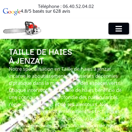
Téléphone :
06.40.52.04.02
4.8/5 basés sur 628 avis
TAILLE DE HAIES
À JENZAT
Notre spécialisation en Taille de haies à Jenzat
incarne le aboutissement de plusieurs décennies
d’pratique dans la maintenance des espaces verts.
Chaque intervention de Taille de haies bénéficie de
une connaissance approfondie des particularités
régionales de Jenzat et de ses alentours. Nos
spécialistes dominent entièrement les techniques
modernes d’dessouchage arbres, assurant des
solutions pérennes. La personnalisation de nos