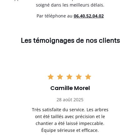
soigné dans les meilleurs délais.
Par téléphone au
06.40.52.04.02
Les témoignages de nos clients
Camille Morel
28 août 2025
Très satisfaite du service. Les arbres
E
 mes
ont été taillés avec précision et le
dan
risé
chantier a été laissé impeccable.
donn
Équipe sérieuse et efficace.