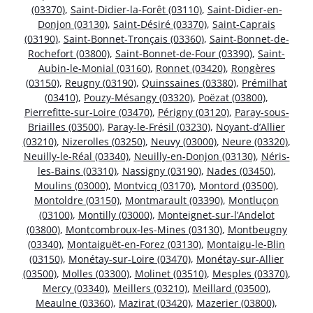
(03370)
,
Saint-Didier-la-Forêt (03110)
,
Saint-Didier-en-
Donjon (03130)
,
Saint-Désiré (03370)
,
Saint-Caprais
(03190)
,
Saint-Bonnet-Tronçais (03360)
,
Saint-Bonnet-de-
Rochefort (03800)
,
Saint-Bonnet-de-Four (03390)
,
Saint-
Aubin-le-Monial (03160)
,
Ronnet (03420)
,
Rongères
(03150)
,
Reugny (03190)
,
Quinssaines (03380)
,
Prémilhat
(03410)
,
Pouzy-Mésangy (03320)
,
Poëzat (03800)
,
Pierrefitte-sur-Loire (03470)
,
Périgny (03120)
,
Paray-sous-
Briailles (03500)
,
Paray-le-Frésil (03230)
,
Noyant-d’Allier
(03210)
,
Nizerolles (03250)
,
Neuvy (03000)
,
Neure (03320)
,
Neuilly-le-Réal (03340)
,
Neuilly-en-Donjon (03130)
,
Néris-
les-Bains (03310)
,
Nassigny (03190)
,
Nades (03450)
,
Moulins (03000)
,
Montvicq (03170)
,
Montord (03500)
,
Montoldre (03150)
,
Montmarault (03390)
,
Montluçon
(03100)
,
Montilly (03000)
,
Monteignet-sur-l’Andelot
(03800)
,
Montcombroux-les-Mines (03130)
,
Montbeugny
(03340)
,
Montaiguët-en-Forez (03130)
,
Montaigu-le-Blin
(03150)
,
Monétay-sur-Loire (03470)
,
Monétay-sur-Allier
(03500)
,
Molles (03300)
,
Molinet (03510)
,
Mesples (03370)
,
Mercy (03340)
,
Meillers (03210)
,
Meillard (03500)
,
Meaulne (03360)
,
Mazirat (03420)
,
Mazerier (03800)
,