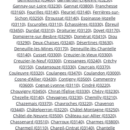
Gannay-sur-Loire (03230)
,
Gannat (03800)
,
Franchesse
(03160)
,
Fourilles (03140)
,
Fleuriel (03140)
,
Ferrières-sur-
Sichon (03250)
,
Étroussat (03140)
,
Espinasse-Vozelle
(03110)
,
Escurolles (03110)
,
Échassières (03330)
,
Ébreuil
(03450)
,
Durdat (03310)
,
Droiturier (03120)
,
Doyet (03170)
,
Dompierre-sur-Besbre (03290)
,
Domérat (03410)
,
Diou
(03290)
,
Deux-Chaises (03240)
,
Désertines (03630)
,
Deneuille-les-Mines (03170)
,
Deneuille-lès-Chantelle
(03140)
,
Cusset (03300)
,
Creuzier-le-Vieux (03300)
,
Creuzier-le-Neuf (03300)
,
Cressanges (03240)
,
Créchy
(03150)
,
Coutansouze (03330)
,
Courçais (03370)
,
Couleuvre (03320)
,
Coulanges (03470)
,
Coulandon (03000)
,
Cosne-d’Allier (03430)
,
Contigny (03500)
,
Commentry
(03600)
,
Cognat-Lyonne (03110)
,
Cindré (03220)
,
Chouvigny (03450)
,
Chirat-l’Église (03330)
,
Chézy (03230)
,
Chezelle (03140)
,
Chevagnes (03230)
,
Chemilly (03210)
,
Chazemais (03370)
,
Chavroches (03220)
,
Chavenon
(03440)
,
Châtelperron (03220)
,
Châtel-Montagne (03250)
,
Châtel-de-Neuvre (03500)
,
Château-sur-Allier (03320)
,
Chassenard (03510)
,
Charroux (03140)
,
Charmes (03800)
,
Charmeil (03110)
,
Chareil-Cintrat (03140)
,
Chantelle