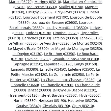
Mariol (03270)
,
Marigny (03210)
,
Marcillat-en-Combraille
(03420)
,
Malicorne (03600)
,
Maillet (03190)
,
Magnet
(03260)
,
Lusigny (03230)
,
Lurcy-Lévis (03320)
,
Luneau
(03130)
,
Louroux-Hodement (03190)
,
Louroux-de-Bouble
(03330)
,
Louroux-de-Beaune (03600)
,
Louroux-
Bourbonnais (03350)
,
Louchy-Montfand (03500)
,
Loriges
(03500)
,
Loddes (03130)
,
Limoise (03320)
,
Lignerolles
(03410)
,
Liernolles (03130)
,
Lételon (03360)
,
Lenax (03130)
,
Le Vilhain (03350)
,
Le Veurdre (03320)
,
Le Montet (03240)
,
Le Mayet-d’École (03800)
,
Le Mayet-de-Montagne (03250)
,
Le Donjon (03130)
,
Le Brethon (03350)
,
Le Bouchaud
(03130)
,
Lavoine (03250)
,
Lavault-Sainte-Anne (03100)
,
Laprugne (03250)
,
Lapalisse (03120)
,
Langy (03150)
,
Lamaids (03380)
,
Lalizolle (03450)
,
Laféline (03500)
,
La
Petite-Marche (03420)
,
La Guillermie (03250)
,
La Ferté-
Hauterive (03340)
,
La Chapelle-aux-Chasses (03230)
,
La
Chapelle (73660)
,
La Chapelle (03300)
,
La Chapelaude
(03380)
,
Jenzat (03800)
,
Jaligny-sur-Besbre (03220)
,
Isserpent (03120)
,
Isle-et-Bardais (03360)
,
Hyds (03600)
,
Huriel (03380)
,
Hérisson (03190)
,
Hauterive (03270)
,
Gouise (03340)
,
Givarlais (03190)
,
Gipcy (03210)
,
Gennetines (03400)
,
Garnat-sur-Engièvre (03230)
,