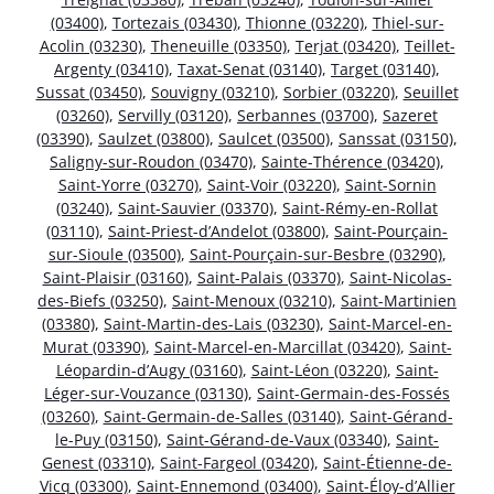
(03400)
,
Tortezais (03430)
,
Thionne (03220)
,
Thiel-sur-
Acolin (03230)
,
Theneuille (03350)
,
Terjat (03420)
,
Teillet-
Argenty (03410)
,
Taxat-Senat (03140)
,
Target (03140)
,
Sussat (03450)
,
Souvigny (03210)
,
Sorbier (03220)
,
Seuillet
(03260)
,
Servilly (03120)
,
Serbannes (03700)
,
Sazeret
(03390)
,
Saulzet (03800)
,
Saulcet (03500)
,
Sanssat (03150)
,
Saligny-sur-Roudon (03470)
,
Sainte-Thérence (03420)
,
Saint-Yorre (03270)
,
Saint-Voir (03220)
,
Saint-Sornin
(03240)
,
Saint-Sauvier (03370)
,
Saint-Rémy-en-Rollat
(03110)
,
Saint-Priest-d’Andelot (03800)
,
Saint-Pourçain-
sur-Sioule (03500)
,
Saint-Pourçain-sur-Besbre (03290)
,
Saint-Plaisir (03160)
,
Saint-Palais (03370)
,
Saint-Nicolas-
des-Biefs (03250)
,
Saint-Menoux (03210)
,
Saint-Martinien
(03380)
,
Saint-Martin-des-Lais (03230)
,
Saint-Marcel-en-
Murat (03390)
,
Saint-Marcel-en-Marcillat (03420)
,
Saint-
Léopardin-d’Augy (03160)
,
Saint-Léon (03220)
,
Saint-
Léger-sur-Vouzance (03130)
,
Saint-Germain-des-Fossés
(03260)
,
Saint-Germain-de-Salles (03140)
,
Saint-Gérand-
le-Puy (03150)
,
Saint-Gérand-de-Vaux (03340)
,
Saint-
Genest (03310)
,
Saint-Fargeol (03420)
,
Saint-Étienne-de-
Vicq (03300)
,
Saint-Ennemond (03400)
,
Saint-Éloy-d’Allier