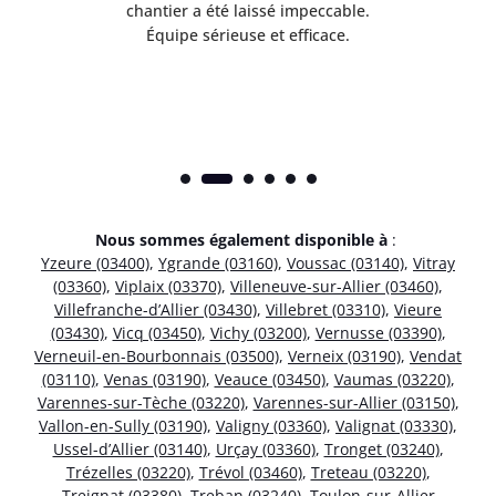
risé
chantier a été laissé impeccable.
donn
Équipe sérieuse et efficace.
Nous sommes également disponible à
:
Yzeure (03400)
,
Ygrande (03160)
,
Voussac (03140)
,
Vitray
(03360)
,
Viplaix (03370)
,
Villeneuve-sur-Allier (03460)
,
Villefranche-d’Allier (03430)
,
Villebret (03310)
,
Vieure
(03430)
,
Vicq (03450)
,
Vichy (03200)
,
Vernusse (03390)
,
Verneuil-en-Bourbonnais (03500)
,
Verneix (03190)
,
Vendat
(03110)
,
Venas (03190)
,
Veauce (03450)
,
Vaumas (03220)
,
Varennes-sur-Tèche (03220)
,
Varennes-sur-Allier (03150)
,
Vallon-en-Sully (03190)
,
Valigny (03360)
,
Valignat (03330)
,
Ussel-d’Allier (03140)
,
Urçay (03360)
,
Tronget (03240)
,
Trézelles (03220)
,
Trévol (03460)
,
Treteau (03220)
,
Treignat (03380)
,
Treban (03240)
,
Toulon-sur-Allier