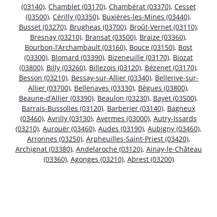
(03140)
,
Chamblet (03170)
,
Chambérat (03370)
,
Cesset
(03500)
,
Cérilly (03350)
,
Buxières-les-Mines (03440)
,
Busset (03270)
,
Brugheas (03700)
,
Broût-Vernet (03110)
,
Bresnay (03210)
,
Bransat (03500)
,
Braize (03360)
,
Bourbon-l’Archambault (03160)
,
Bouce (03150)
,
Bost
(03300)
,
Blomard (03390)
,
Bizeneuille (03170)
,
Biozat
(03800)
,
Billy (03260)
,
Billezois (03120)
,
Bézenet (03170)
,
Besson (03210)
,
Bessay-sur-Allier (03340)
,
Bellerive-sur-
Allier (03700)
,
Bellenaves (03330)
,
Bègues (03800)
,
Beaune-d’Allier (03390)
,
Beaulon (03230)
,
Bayet (03500)
,
Barrais-Bussolles (03120)
,
Barberier (03140)
,
Bagneux
(03460)
,
Avrilly (03130)
,
Avermes (03000)
,
Autry-Issards
(03210)
,
Aurouër (03460)
,
Audes (03190)
,
Aubigny (03460)
,
Arronnes (03250)
,
Arpheuilles-Saint-Priest (03420)
,
Archignat (03380)
,
Andelaroche (03120)
,
Ainay-le-Château
(03360)
,
Agonges (03210)
,
Abrest (03200)