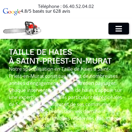
Téléphone :
06.40.52.04.02
4.8/5 basés sur 628 avis
TAILLE DE HAIES
À SAINT-PRIEST-EN-MURAT
Notre spécialisation en Taille de haies à Saint-
Priest-en-Murat constitue le fruit de nombreuses
années d’engagement dans l’entretien paysager.
Chaque intervention de Taille de haies s’appuie sur
une expertise pointue des particularités régionales
de Saint-Priest-en-Murat et de ses communes
avoisinantes. Nos professionnels dominent
entièrement les techniques modernes d’abattage
arbres, garantissant des solutions pérennes.