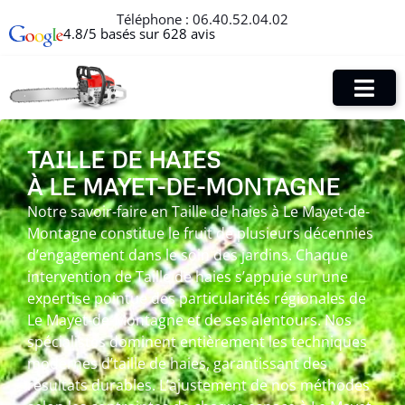
Téléphone :
06.40.52.04.02
4.8/5 basés sur 628 avis
TAILLE DE HAIES
À LE MAYET-DE-MONTAGNE
Notre savoir-faire en Taille de haies à Le Mayet-de-
Montagne constitue le fruit de plusieurs décennies
d’engagement dans le soin des jardins. Chaque
intervention de Taille de haies s’appuie sur une
expertise pointue des particularités régionales de
Le Mayet-de-Montagne et de ses alentours. Nos
spécialistes dominent entièrement les techniques
modernes d’taille de haies, garantissant des
résultats durables. L’ajustement de nos méthodes