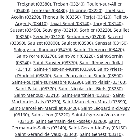
Treignat (03380)
,
Treban (03240)
,
Toulon-sur-Allier
(03400)
,
Tortezais (03430)
,
Thionne (03220)
,
Thiel-sur-
Acolin (03230)
,
Theneuille (03350)
,
Terjat (03420)
,
Teillet-
Argenty (03410)
,
Taxat-Senat (03140)
,
Target (03140)
,
Sussat (03450)
,
Souvigny (03210)
,
Sorbier (03220)
,
Seuillet
(03260)
,
Servilly (03120)
,
Serbannes (03700)
,
Sazeret
(03390)
,
Saulzet (03800)
,
Saulcet (03500)
,
Sanssat (03150)
,
Saligny-sur-Roudon (03470)
,
Sainte-Thérence (03420)
,
Saint-Yorre (03270)
,
Saint-Voir (03220)
,
Saint-Sornin
(03240)
,
Saint-Sauvier (03370)
,
Saint-Rémy-en-Rollat
(03110)
,
Saint-Priest-en-Murat (03390)
,
Saint-Priest-
d’Andelot (03800)
,
Saint-Pourçain-sur-Sioule (03500)
,
Saint-Pourçain-sur-Besbre (03290)
,
Saint-Plaisir (03160)
,
Saint-Palais (03370)
,
Saint-Nicolas-des-Biefs (03250)
,
Saint-Menoux (03210)
,
Saint-Martinien (03380)
,
Saint-
Martin-des-Lais (03230)
,
Saint-Marcel-en-Murat (03390)
,
Saint-Marcel-en-Marcillat (03420)
,
Saint-Léopardin-d’Augy
(03160)
,
Saint-Léon (03220)
,
Saint-Léger-sur-Vouzance
(03130)
,
Saint-Germain-des-Fossés (03260)
,
Saint-
Germain-de-Salles (03140)
,
Saint-Gérand-le-Puy (03150)
,
Saint-Gérand-de-Vaux (03340)
,
Saint-Genest (03310)
,