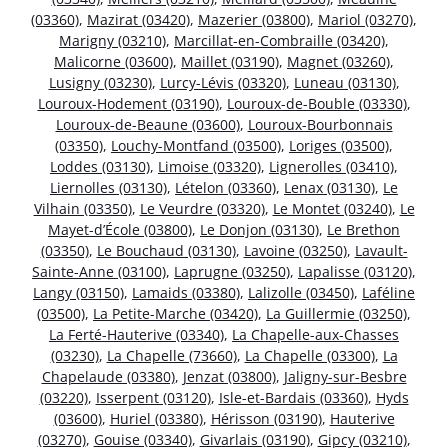
(03360)
,
Mazirat (03420)
,
Mazerier (03800)
,
Mariol (03270)
,
Marigny (03210)
,
Marcillat-en-Combraille (03420)
,
Malicorne (03600)
,
Maillet (03190)
,
Magnet (03260)
,
Lusigny (03230)
,
Lurcy-Lévis (03320)
,
Luneau (03130)
,
Louroux-Hodement (03190)
,
Louroux-de-Bouble (03330)
,
Louroux-de-Beaune (03600)
,
Louroux-Bourbonnais
(03350)
,
Louchy-Montfand (03500)
,
Loriges (03500)
,
Loddes (03130)
,
Limoise (03320)
,
Lignerolles (03410)
,
Liernolles (03130)
,
Lételon (03360)
,
Lenax (03130)
,
Le
Vilhain (03350)
,
Le Veurdre (03320)
,
Le Montet (03240)
,
Le
Mayet-d’École (03800)
,
Le Donjon (03130)
,
Le Brethon
(03350)
,
Le Bouchaud (03130)
,
Lavoine (03250)
,
Lavault-
Sainte-Anne (03100)
,
Laprugne (03250)
,
Lapalisse (03120)
,
Langy (03150)
,
Lamaids (03380)
,
Lalizolle (03450)
,
Laféline
(03500)
,
La Petite-Marche (03420)
,
La Guillermie (03250)
,
La Ferté-Hauterive (03340)
,
La Chapelle-aux-Chasses
(03230)
,
La Chapelle (73660)
,
La Chapelle (03300)
,
La
Chapelaude (03380)
,
Jenzat (03800)
,
Jaligny-sur-Besbre
(03220)
,
Isserpent (03120)
,
Isle-et-Bardais (03360)
,
Hyds
(03600)
,
Huriel (03380)
,
Hérisson (03190)
,
Hauterive
(03270)
,
Gouise (03340)
,
Givarlais (03190)
,
Gipcy (03210)
,