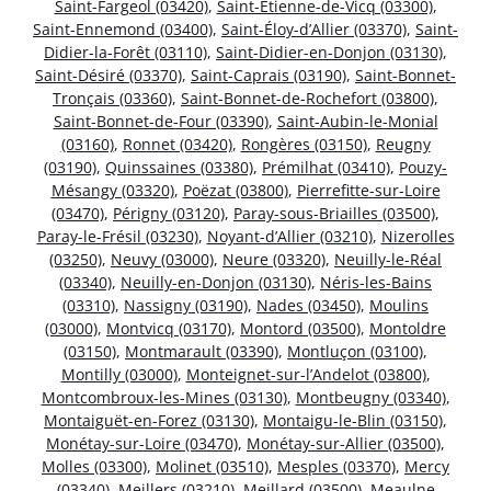
Saint-Fargeol (03420)
,
Saint-Étienne-de-Vicq (03300)
,
Saint-Ennemond (03400)
,
Saint-Éloy-d’Allier (03370)
,
Saint-
Didier-la-Forêt (03110)
,
Saint-Didier-en-Donjon (03130)
,
Saint-Désiré (03370)
,
Saint-Caprais (03190)
,
Saint-Bonnet-
Tronçais (03360)
,
Saint-Bonnet-de-Rochefort (03800)
,
Saint-Bonnet-de-Four (03390)
,
Saint-Aubin-le-Monial
(03160)
,
Ronnet (03420)
,
Rongères (03150)
,
Reugny
(03190)
,
Quinssaines (03380)
,
Prémilhat (03410)
,
Pouzy-
Mésangy (03320)
,
Poëzat (03800)
,
Pierrefitte-sur-Loire
(03470)
,
Périgny (03120)
,
Paray-sous-Briailles (03500)
,
Paray-le-Frésil (03230)
,
Noyant-d’Allier (03210)
,
Nizerolles
(03250)
,
Neuvy (03000)
,
Neure (03320)
,
Neuilly-le-Réal
(03340)
,
Neuilly-en-Donjon (03130)
,
Néris-les-Bains
(03310)
,
Nassigny (03190)
,
Nades (03450)
,
Moulins
(03000)
,
Montvicq (03170)
,
Montord (03500)
,
Montoldre
(03150)
,
Montmarault (03390)
,
Montluçon (03100)
,
Montilly (03000)
,
Monteignet-sur-l’Andelot (03800)
,
Montcombroux-les-Mines (03130)
,
Montbeugny (03340)
,
Montaiguët-en-Forez (03130)
,
Montaigu-le-Blin (03150)
,
Monétay-sur-Loire (03470)
,
Monétay-sur-Allier (03500)
,
Molles (03300)
,
Molinet (03510)
,
Mesples (03370)
,
Mercy
(03340)
,
Meillers (03210)
,
Meillard (03500)
,
Meaulne