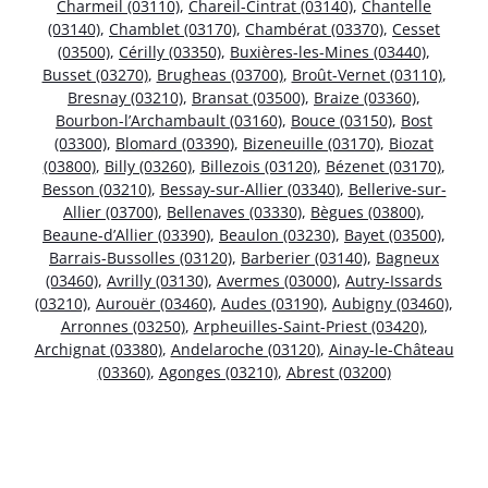
Charmeil (03110)
,
Chareil-Cintrat (03140)
,
Chantelle
(03140)
,
Chamblet (03170)
,
Chambérat (03370)
,
Cesset
(03500)
,
Cérilly (03350)
,
Buxières-les-Mines (03440)
,
Busset (03270)
,
Brugheas (03700)
,
Broût-Vernet (03110)
,
Bresnay (03210)
,
Bransat (03500)
,
Braize (03360)
,
Bourbon-l’Archambault (03160)
,
Bouce (03150)
,
Bost
(03300)
,
Blomard (03390)
,
Bizeneuille (03170)
,
Biozat
(03800)
,
Billy (03260)
,
Billezois (03120)
,
Bézenet (03170)
,
Besson (03210)
,
Bessay-sur-Allier (03340)
,
Bellerive-sur-
Allier (03700)
,
Bellenaves (03330)
,
Bègues (03800)
,
Beaune-d’Allier (03390)
,
Beaulon (03230)
,
Bayet (03500)
,
Barrais-Bussolles (03120)
,
Barberier (03140)
,
Bagneux
(03460)
,
Avrilly (03130)
,
Avermes (03000)
,
Autry-Issards
(03210)
,
Aurouër (03460)
,
Audes (03190)
,
Aubigny (03460)
,
Arronnes (03250)
,
Arpheuilles-Saint-Priest (03420)
,
Archignat (03380)
,
Andelaroche (03120)
,
Ainay-le-Château
(03360)
,
Agonges (03210)
,
Abrest (03200)