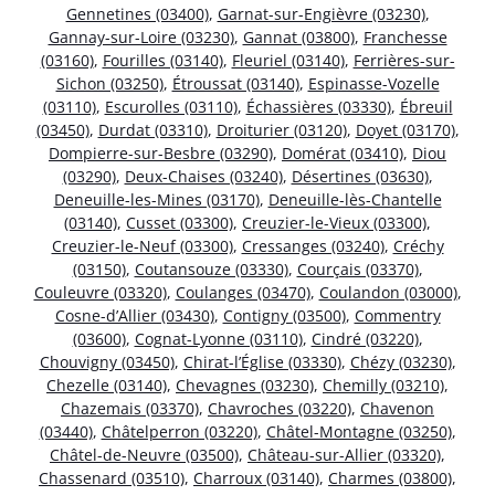
Gennetines (03400)
,
Garnat-sur-Engièvre (03230)
,
Gannay-sur-Loire (03230)
,
Gannat (03800)
,
Franchesse
(03160)
,
Fourilles (03140)
,
Fleuriel (03140)
,
Ferrières-sur-
Sichon (03250)
,
Étroussat (03140)
,
Espinasse-Vozelle
(03110)
,
Escurolles (03110)
,
Échassières (03330)
,
Ébreuil
(03450)
,
Durdat (03310)
,
Droiturier (03120)
,
Doyet (03170)
,
Dompierre-sur-Besbre (03290)
,
Domérat (03410)
,
Diou
(03290)
,
Deux-Chaises (03240)
,
Désertines (03630)
,
Deneuille-les-Mines (03170)
,
Deneuille-lès-Chantelle
(03140)
,
Cusset (03300)
,
Creuzier-le-Vieux (03300)
,
Creuzier-le-Neuf (03300)
,
Cressanges (03240)
,
Créchy
(03150)
,
Coutansouze (03330)
,
Courçais (03370)
,
Couleuvre (03320)
,
Coulanges (03470)
,
Coulandon (03000)
,
Cosne-d’Allier (03430)
,
Contigny (03500)
,
Commentry
(03600)
,
Cognat-Lyonne (03110)
,
Cindré (03220)
,
Chouvigny (03450)
,
Chirat-l’Église (03330)
,
Chézy (03230)
,
Chezelle (03140)
,
Chevagnes (03230)
,
Chemilly (03210)
,
Chazemais (03370)
,
Chavroches (03220)
,
Chavenon
(03440)
,
Châtelperron (03220)
,
Châtel-Montagne (03250)
,
Châtel-de-Neuvre (03500)
,
Château-sur-Allier (03320)
,
Chassenard (03510)
,
Charroux (03140)
,
Charmes (03800)
,