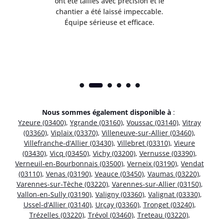
 mes
ont été taillés avec précision et le
dan
risé
chantier a été laissé impeccable.
donn
Équipe sérieuse et efficace.
Nous sommes également disponible à
:
Yzeure (03400)
,
Ygrande (03160)
,
Voussac (03140)
,
Vitray
(03360)
,
Viplaix (03370)
,
Villeneuve-sur-Allier (03460)
,
Villefranche-d’Allier (03430)
,
Villebret (03310)
,
Vieure
(03430)
,
Vicq (03450)
,
Vichy (03200)
,
Vernusse (03390)
,
Verneuil-en-Bourbonnais (03500)
,
Verneix (03190)
,
Vendat
(03110)
,
Venas (03190)
,
Veauce (03450)
,
Vaumas (03220)
,
Varennes-sur-Tèche (03220)
,
Varennes-sur-Allier (03150)
,
Vallon-en-Sully (03190)
,
Valigny (03360)
,
Valignat (03330)
,
Ussel-d’Allier (03140)
,
Urçay (03360)
,
Tronget (03240)
,
Trézelles (03220)
,
Trévol (03460)
,
Treteau (03220)
,