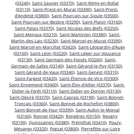
(03240)
,
Saint-Sauvier (03370)
,
Saint-Rémy-en-Rollat
(03110)
,
Saint-Priest-en-Murat (03390)
,
Saint-Priest-
d’Andelot (03800)
,
Saint-Pourçain-sur-Sioule (03500)
,
Saint-Pourçain-sur-Besbre (03290)
,
Saint-Plaisir (03160)
,
Saint-Palais (03370)
,
Saint-Nicolas-des-Biefs (03250)
,
Saint-Menoux (03210)
,
Saint-Martinien (03380)
,
Saint-
Martin-des-Lais (03230)
,
Saint-Marcel-en-Murat (03390)
,
Saint-Marcel-en-Marcillat (03420)
,
Saint-Léopardin-d’Augy
(03160)
,
Saint-Léon (03220)
,
Saint-Léger-sur-Vouzance
(03130)
,
Saint-Germain-des-Fossés (03260)
,
Saint-
Germain-de-Salles (03140)
,
Saint-Gérand-le-Puy (03150)
,
Saint-Gérand-de-Vaux (03340)
,
Saint-Genest (03310)
,
Saint-Fargeol (03420)
,
Saint-Étienne-de-Vicq (03300)
,
Saint-Ennemond (03400)
,
Saint-Éloy-d’Allier (03370)
,
Saint-
Didier-la-Forêt (03110)
,
Saint-Didier-en-Donjon (03130)
,
Saint-Désiré (03370)
,
Saint-Caprais (03190)
,
Saint-Bonnet-
Tronçais (03360)
,
Saint-Bonnet-de-Rochefort (03800)
,
Saint-Bonnet-de-Four (03390)
,
Saint-Aubin-le-Monial
(03160)
,
Ronnet (03420)
,
Rongères (03150)
,
Reugny
(03190)
,
Quinssaines (03380)
,
Prémilhat (03410)
,
Pouzy-
Mésangy (03320)
,
Poëzat (03800)
,
Pierrefitte-sur-Loire