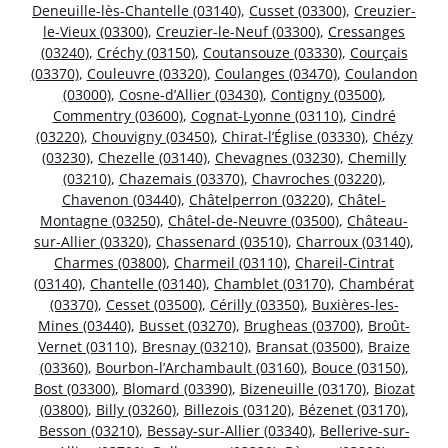
Deneuille-lès-Chantelle (03140)
,
Cusset (03300)
,
Creuzier-
le-Vieux (03300)
,
Creuzier-le-Neuf (03300)
,
Cressanges
(03240)
,
Créchy (03150)
,
Coutansouze (03330)
,
Courçais
(03370)
,
Couleuvre (03320)
,
Coulanges (03470)
,
Coulandon
(03000)
,
Cosne-d’Allier (03430)
,
Contigny (03500)
,
Commentry (03600)
,
Cognat-Lyonne (03110)
,
Cindré
(03220)
,
Chouvigny (03450)
,
Chirat-l’Église (03330)
,
Chézy
(03230)
,
Chezelle (03140)
,
Chevagnes (03230)
,
Chemilly
(03210)
,
Chazemais (03370)
,
Chavroches (03220)
,
Chavenon (03440)
,
Châtelperron (03220)
,
Châtel-
Montagne (03250)
,
Châtel-de-Neuvre (03500)
,
Château-
sur-Allier (03320)
,
Chassenard (03510)
,
Charroux (03140)
,
Charmes (03800)
,
Charmeil (03110)
,
Chareil-Cintrat
(03140)
,
Chantelle (03140)
,
Chamblet (03170)
,
Chambérat
(03370)
,
Cesset (03500)
,
Cérilly (03350)
,
Buxières-les-
Mines (03440)
,
Busset (03270)
,
Brugheas (03700)
,
Broût-
Vernet (03110)
,
Bresnay (03210)
,
Bransat (03500)
,
Braize
(03360)
,
Bourbon-l’Archambault (03160)
,
Bouce (03150)
,
Bost (03300)
,
Blomard (03390)
,
Bizeneuille (03170)
,
Biozat
(03800)
,
Billy (03260)
,
Billezois (03120)
,
Bézenet (03170)
,
Besson (03210)
,
Bessay-sur-Allier (03340)
,
Bellerive-sur-