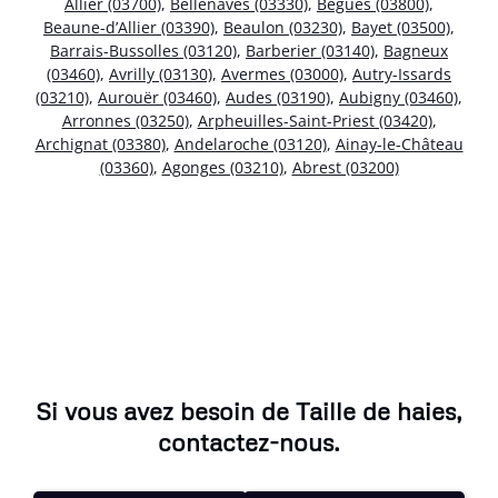
Allier (03700)
,
Bellenaves (03330)
,
Bègues (03800)
,
Beaune-d’Allier (03390)
,
Beaulon (03230)
,
Bayet (03500)
,
Barrais-Bussolles (03120)
,
Barberier (03140)
,
Bagneux
(03460)
,
Avrilly (03130)
,
Avermes (03000)
,
Autry-Issards
(03210)
,
Aurouër (03460)
,
Audes (03190)
,
Aubigny (03460)
,
Arronnes (03250)
,
Arpheuilles-Saint-Priest (03420)
,
Archignat (03380)
,
Andelaroche (03120)
,
Ainay-le-Château
(03360)
,
Agonges (03210)
,
Abrest (03200)
Si vous avez besoin de Taille de haies,
contactez-nous.