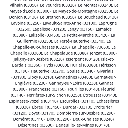
Vilhain (03350)
,
Le Veurdre (03320)
,
Le Montet (03240)
,
Le
Mayet-d’École (03800)
,
Le Mayet-de-Montagne (03250)
,
Le
Donjon (03130)
,
Le Brethon (03350)
,
Le Bouchaud (03130)
,
Lavoine (03250)
,
Lavault-Sainte-Anne (03100)
,
Laprugne
(03250)
,
Lapalisse (03120)
,
Langy (03150)
,
Lamaids
(03380)
,
Lalizolle (03450)
,
La Petite-Marche (03420)
,
La
Guillermie (03250)
,
La Ferté-Hauterive (03340)
,
La
Chapelle-aux-Chasses (03230)
,
La Chapelle (73660)
,
La
Chapelle (03300)
,
La Chapelaude (03380)
,
Jenzat (03800)
,
Jaligny-sur-Besbre (03220)
,
Isserpent (03120)
,
Isle-et-
Bardais (03360)
,
Hyds (03600)
,
Huriel (03380)
,
Hérisson
(03190)
,
Hauterive (03270)
,
Gouise (03340)
,
Givarlais
(03190)
,
Gipcy (03210)
,
Gennetines (03400)
,
Garnat-sur-
Engièvre (03230)
,
Gannay-sur-Loire (03230)
,
Gannat
(03800)
,
Franchesse (03160)
,
Fourilles (03140)
,
Fleuriel
(03140)
,
Ferrières-sur-Sichon (03250)
,
Étroussat (03140)
,
Espinasse-Vozelle (03110)
,
Escurolles (03110)
,
Échassières
(03330)
,
Ébreuil (03450)
,
Durdat (03310)
,
Droiturier
(03120)
,
Doyet (03170)
,
Dompierre-sur-Besbre (03290)
,
Domérat (03410)
,
Diou (03290)
,
Deux-Chaises (03240)
,
Désertines (03630)
,
Deneuille-les-Mines (03170)
,