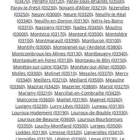
(03470)
,
Périgny (03120)
,
Paray-sous-Briailles (03500)
,
Paray-le-Frésil (03230)
,
Noyant-d’Allier (03210)
,
Nizerolles
(03250)
,
Neuvy (03000)
,
Neure (03320)
,
Neuilly-le-Réal
(03340)
,
Neuilly-en-Donjon (03130)
,
Néris-les-Bains
(03310)
,
Nassigny (03190)
,
Nades (03450)
,
Moulins
(03000)
,
Montvicq (03170)
,
Montord (03500)
,
Montoldre
(03150)
,
Montmarault (03390)
,
Montluçon (03100)
,
Montilly (03000)
,
Monteignet-sur-l’Andelot (03800)
,
Montcombroux-les-Mines (03130)
,
Montbeugny (03340)
,
Montaiguët-en-Forez (03130)
,
Montaigu-le-Blin (03150)
,
Monétay-sur-Loire (03470)
,
Monétay-sur-Allier (03500)
,
Molles (03300)
,
Molinet (03510)
,
Mesples (03370)
,
Mercy
(03340)
,
Meillers (03210)
,
Meillard (03500)
,
Meaulne
(03360)
,
Mazirat (03420)
,
Mazerier (03800)
,
Mariol (03270)
,
Marigny (03210)
,
Marcillat-en-Combraille (03420)
,
Malicorne (03600)
,
Maillet (03190)
,
Magnet (03260)
,
Lusigny (03230)
,
Lurcy-Lévis (03320)
,
Luneau (03130)
,
Louroux-Hodement (03190)
,
Louroux-de-Bouble (03330)
,
Louroux-de-Beaune (03600)
,
Louroux-Bourbonnais
(03350)
,
Louchy-Montfand (03500)
,
Loriges (03500)
,
Loddes (03130)
,
Limoise (03320)
,
Lignerolles (03410)
,
Liernolles (03130)
,
Lételon (03360)
,
Lenax (03130)
,
Le