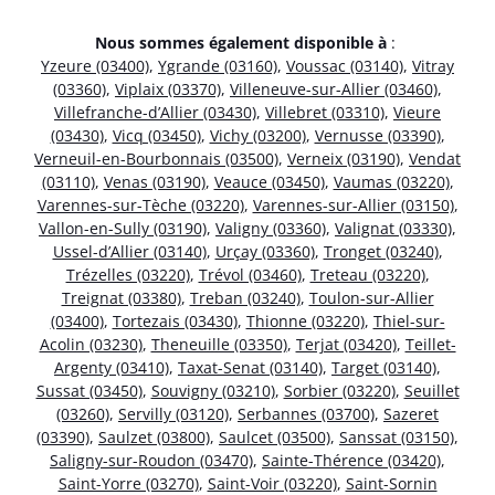
Nous sommes également disponible à
:
Yzeure (03400)
,
Ygrande (03160)
,
Voussac (03140)
,
Vitray
(03360)
,
Viplaix (03370)
,
Villeneuve-sur-Allier (03460)
,
Villefranche-d’Allier (03430)
,
Villebret (03310)
,
Vieure
(03430)
,
Vicq (03450)
,
Vichy (03200)
,
Vernusse (03390)
,
Verneuil-en-Bourbonnais (03500)
,
Verneix (03190)
,
Vendat
(03110)
,
Venas (03190)
,
Veauce (03450)
,
Vaumas (03220)
,
Varennes-sur-Tèche (03220)
,
Varennes-sur-Allier (03150)
,
Vallon-en-Sully (03190)
,
Valigny (03360)
,
Valignat (03330)
,
Ussel-d’Allier (03140)
,
Urçay (03360)
,
Tronget (03240)
,
Trézelles (03220)
,
Trévol (03460)
,
Treteau (03220)
,
Treignat (03380)
,
Treban (03240)
,
Toulon-sur-Allier
(03400)
,
Tortezais (03430)
,
Thionne (03220)
,
Thiel-sur-
Acolin (03230)
,
Theneuille (03350)
,
Terjat (03420)
,
Teillet-
Argenty (03410)
,
Taxat-Senat (03140)
,
Target (03140)
,
Sussat (03450)
,
Souvigny (03210)
,
Sorbier (03220)
,
Seuillet
(03260)
,
Servilly (03120)
,
Serbannes (03700)
,
Sazeret
(03390)
,
Saulzet (03800)
,
Saulcet (03500)
,
Sanssat (03150)
,
Saligny-sur-Roudon (03470)
,
Sainte-Thérence (03420)
,
Saint-Yorre (03270)
,
Saint-Voir (03220)
,
Saint-Sornin