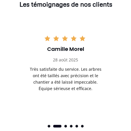
Les témoignages de nos clients
Camille Morel
28 août 2025
Très satisfaite du service. Les arbres
E
 mes
ont été taillés avec précision et le
dan
risé
chantier a été laissé impeccable.
donn
Équipe sérieuse et efficace.