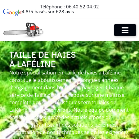
Téléphone :
06.40.52.04.02
4.8/5 basés sur 628 avis
TAILLE DE HAIES
À LAFÉLINE
Notre spécialisation en Taille de haies à Laféline
constitue le aboutissement de longues années
d’engagement dans l’entretien paysager. Chaque
service de Taille de haies repose sur une maîtrise
complète des caractéristiques territoriales de
Laféline et de ses environs. Notre équipe dominent
entièrement les procédés actuels d’pose de
clôtures, garantissant des solutions pérennes.
L’adaptation de nos techniques selon les exigences