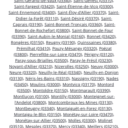
Saint-Gérand-de-Vaux (03340)
,
Saint-Genest (03310)
,
Saint-Fargeol (03420)
,
Saint-Étienne-de-Vicq (03300)
,
Saint-Ennemond (03400)
,
Saint-Éloy-d’Allier (03370)
,
Saint-
Didier-la-Forêt (03110)
,
Saint-Désiré (03370)
,
Saint-
Caprais (03190)
,
Saint-Bonnet-Tronçais (03360)
,
Saint-
Bonnet-de-Rochefort (03800)
,
Saint-Bonnet-de-Four
(03390)
,
Saint-Aubin-le-Monial (03160)
,
Ronnet (03420)
,
Rongères (03150)
,
Reugny (03190)
,
Quinssaines (03380)
,
Prémilhat (03410)
,
Pouzy-Mésangy (03320)
,
Poëzat
(03800)
,
Pierrefitte-sur-Loire (03470)
,
Périgny (03120)
,
Paray-sous-Briailles (03500)
,
Paray-le-Frésil (03230)
,
Noyant-d’Allier (03210)
,
Nizerolles (03250)
,
Neuvy (03000)
,
Neure (03320)
,
Neuilly-le-Réal (03340)
,
Neuilly-en-Donjon
(03130)
,
Néris-les-Bains (03310)
,
Nassigny (03190)
,
Nades
(03450)
,
Moulins (03000)
,
Montvicq (03170)
,
Montord
(03500)
,
Montoldre (03150)
,
Montmarault (03390)
,
Montluçon (03100)
,
Montilly (03000)
,
Monteignet-sur-
l’Andelot (03800)
,
Montcombroux-les-Mines (03130)
,
Montbeugny (03340)
,
Montaiguët-en-Forez (03130)
,
Montaigu-le-Blin (03150)
,
Monétay-sur-Loire (03470)
,
Monétay-sur-Allier (03500)
,
Molles (03300)
,
Molinet
(03510)
,
Mesples (03370)
,
Mercy (03340)
,
Meillers (03210)
,