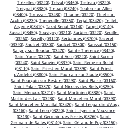
Trézelles (03220)
,
Trévol (03460)
,
Treteau (03220)
,
Treignat (03380)
,
Treban (03240)
,
Toulon-sur-Allier
(03400)
,
Tortezais (03430)
,
Thionne (03220)
,
Thiel-sur-
Acolin (03230)
,
Theneuille (03350)
,
Terjat (03420)
,
Teillet-
Argenty (03410)
,
Taxat-Senat (03140)
,
Target (03140)
,
Sussat (03450)
,
Souvigny (03210)
,
Sorbier (03220)
,
Seuillet
(03260)
,
Servilly (03120)
,
Serbannes (03700)
,
Sazeret
(03390)
,
Saulzet (03800)
,
Saulcet (03500)
,
Sanssat (03150)
,
Saligny-sur-Roudon (03470)
,
Sainte-Thérence (03420)
,
Saint-Yorre (03270)
,
Saint-Voir (03220)
,
Saint-Sornin
(03240)
,
Saint-Sauvier (03370)
,
Saint-Rémy-en-Rollat
(03110)
,
Saint-Priest-en-Murat (03390)
,
Saint-Priest-
d’Andelot (03800)
,
Saint-Pourçain-sur-Sioule (03500)
,
Saint-Pourçain-sur-Besbre (03290)
,
Saint-Plaisir (03160)
,
Saint-Palais (03370)
,
Saint-Nicolas-des-Biefs (03250)
,
Saint-Menoux (03210)
,
Saint-Martinien (03380)
,
Saint-
Martin-des-Lais (03230)
,
Saint-Marcel-en-Murat (03390)
,
Saint-Marcel-en-Marcillat (03420)
,
Saint-Léopardin-d’Augy
(03160)
,
Saint-Léon (03220)
,
Saint-Léger-sur-Vouzance
(03130)
,
Saint-Germain-des-Fossés (03260)
,
Saint-
Germain-de-Salles (03140)
,
Saint-Gérand-le-Puy (03150)
,