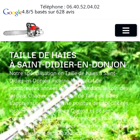
Téléphone :
06.40.52.04.02
4.8/5 basés sur 628 avis
TAILLE DE HAIES
À SAINT-DIDIER-EN-DONJON
Notre spécialisation en Taille de haies à Saint-
Didier-en-Donjon incarne le résultat de
nombreuses années d’expérience dans le soin des
jardins. Chaque intervention de Taille de haies
s’appuie sur une expertise pointue des spécificités
locales de Saint-Didier-en-Donjon et de ses
communes avoisinantes. Notre équipe maîtrisent
parfaitement les techniques modernes d’taille de
haies, assurant des solutions pérennes.