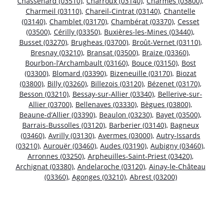
Chassenard (03510)
,
Charroux (03140)
,
Charmes (03800)
,
Charmeil (03110)
,
Chareil-Cintrat (03140)
,
Chantelle
(03140)
,
Chamblet (03170)
,
Chambérat (03370)
,
Cesset
(03500)
,
Cérilly (03350)
,
Buxières-les-Mines (03440)
,
Busset (03270)
,
Brugheas (03700)
,
Broût-Vernet (03110)
,
Bresnay (03210)
,
Bransat (03500)
,
Braize (03360)
,
Bourbon-l’Archambault (03160)
,
Bouce (03150)
,
Bost
(03300)
,
Blomard (03390)
,
Bizeneuille (03170)
,
Biozat
(03800)
,
Billy (03260)
,
Billezois (03120)
,
Bézenet (03170)
,
Besson (03210)
,
Bessay-sur-Allier (03340)
,
Bellerive-sur-
Allier (03700)
,
Bellenaves (03330)
,
Bègues (03800)
,
Beaune-d’Allier (03390)
,
Beaulon (03230)
,
Bayet (03500)
,
Barrais-Bussolles (03120)
,
Barberier (03140)
,
Bagneux
(03460)
,
Avrilly (03130)
,
Avermes (03000)
,
Autry-Issards
(03210)
,
Aurouër (03460)
,
Audes (03190)
,
Aubigny (03460)
,
Arronnes (03250)
,
Arpheuilles-Saint-Priest (03420)
,
Archignat (03380)
,
Andelaroche (03120)
,
Ainay-le-Château
(03360)
,
Agonges (03210)
,
Abrest (03200)