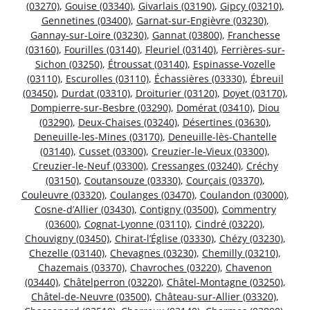
(03270)
,
Gouise (03340)
,
Givarlais (03190)
,
Gipcy (03210)
,
Gennetines (03400)
,
Garnat-sur-Engièvre (03230)
,
Gannay-sur-Loire (03230)
,
Gannat (03800)
,
Franchesse
(03160)
,
Fourilles (03140)
,
Fleuriel (03140)
,
Ferrières-sur-
Sichon (03250)
,
Étroussat (03140)
,
Espinasse-Vozelle
(03110)
,
Escurolles (03110)
,
Échassières (03330)
,
Ébreuil
(03450)
,
Durdat (03310)
,
Droiturier (03120)
,
Doyet (03170)
,
Dompierre-sur-Besbre (03290)
,
Domérat (03410)
,
Diou
(03290)
,
Deux-Chaises (03240)
,
Désertines (03630)
,
Deneuille-les-Mines (03170)
,
Deneuille-lès-Chantelle
(03140)
,
Cusset (03300)
,
Creuzier-le-Vieux (03300)
,
Creuzier-le-Neuf (03300)
,
Cressanges (03240)
,
Créchy
(03150)
,
Coutansouze (03330)
,
Courçais (03370)
,
Couleuvre (03320)
,
Coulanges (03470)
,
Coulandon (03000)
,
Cosne-d’Allier (03430)
,
Contigny (03500)
,
Commentry
(03600)
,
Cognat-Lyonne (03110)
,
Cindré (03220)
,
Chouvigny (03450)
,
Chirat-l’Église (03330)
,
Chézy (03230)
,
Chezelle (03140)
,
Chevagnes (03230)
,
Chemilly (03210)
,
Chazemais (03370)
,
Chavroches (03220)
,
Chavenon
(03440)
,
Châtelperron (03220)
,
Châtel-Montagne (03250)
,
Châtel-de-Neuvre (03500)
,
Château-sur-Allier (03320)
,