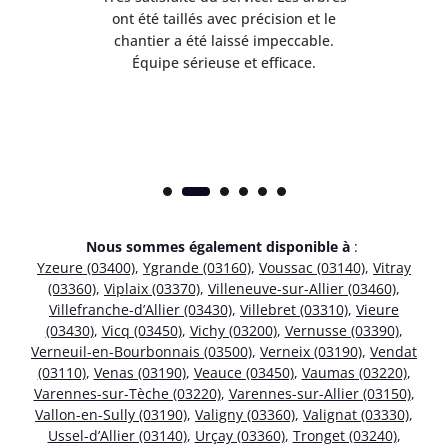
 mes
ont été taillés avec précision et le
dan
risé
chantier a été laissé impeccable.
donn
Équipe sérieuse et efficace.
Nous sommes également disponible à
:
Yzeure (03400)
,
Ygrande (03160)
,
Voussac (03140)
,
Vitray
(03360)
,
Viplaix (03370)
,
Villeneuve-sur-Allier (03460)
,
Villefranche-d’Allier (03430)
,
Villebret (03310)
,
Vieure
(03430)
,
Vicq (03450)
,
Vichy (03200)
,
Vernusse (03390)
,
Verneuil-en-Bourbonnais (03500)
,
Verneix (03190)
,
Vendat
(03110)
,
Venas (03190)
,
Veauce (03450)
,
Vaumas (03220)
,
Varennes-sur-Tèche (03220)
,
Varennes-sur-Allier (03150)
,
Vallon-en-Sully (03190)
,
Valigny (03360)
,
Valignat (03330)
,
Ussel-d’Allier (03140)
,
Urçay (03360)
,
Tronget (03240)
,