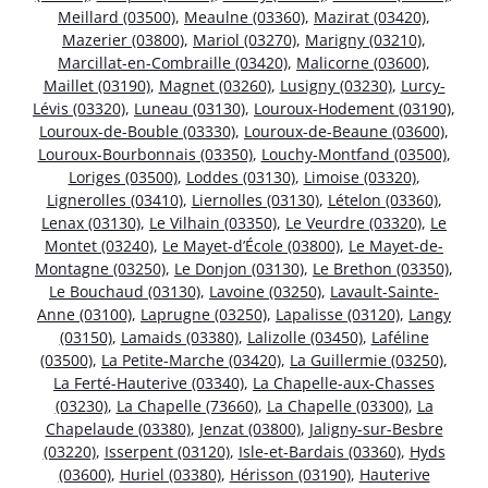
Meillard (03500)
,
Meaulne (03360)
,
Mazirat (03420)
,
Mazerier (03800)
,
Mariol (03270)
,
Marigny (03210)
,
Marcillat-en-Combraille (03420)
,
Malicorne (03600)
,
Maillet (03190)
,
Magnet (03260)
,
Lusigny (03230)
,
Lurcy-
Lévis (03320)
,
Luneau (03130)
,
Louroux-Hodement (03190)
,
Louroux-de-Bouble (03330)
,
Louroux-de-Beaune (03600)
,
Louroux-Bourbonnais (03350)
,
Louchy-Montfand (03500)
,
Loriges (03500)
,
Loddes (03130)
,
Limoise (03320)
,
Lignerolles (03410)
,
Liernolles (03130)
,
Lételon (03360)
,
Lenax (03130)
,
Le Vilhain (03350)
,
Le Veurdre (03320)
,
Le
Montet (03240)
,
Le Mayet-d’École (03800)
,
Le Mayet-de-
Montagne (03250)
,
Le Donjon (03130)
,
Le Brethon (03350)
,
Le Bouchaud (03130)
,
Lavoine (03250)
,
Lavault-Sainte-
Anne (03100)
,
Laprugne (03250)
,
Lapalisse (03120)
,
Langy
(03150)
,
Lamaids (03380)
,
Lalizolle (03450)
,
Laféline
(03500)
,
La Petite-Marche (03420)
,
La Guillermie (03250)
,
La Ferté-Hauterive (03340)
,
La Chapelle-aux-Chasses
(03230)
,
La Chapelle (73660)
,
La Chapelle (03300)
,
La
Chapelaude (03380)
,
Jenzat (03800)
,
Jaligny-sur-Besbre
(03220)
,
Isserpent (03120)
,
Isle-et-Bardais (03360)
,
Hyds
(03600)
,
Huriel (03380)
,
Hérisson (03190)
,
Hauterive