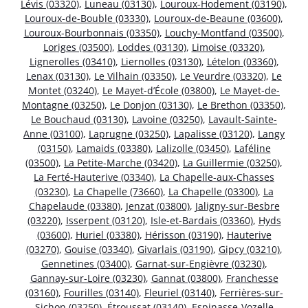
Lévis (03320)
,
Luneau (03130)
,
Louroux-Hodement (03190)
,
Louroux-de-Bouble (03330)
,
Louroux-de-Beaune (03600)
,
Louroux-Bourbonnais (03350)
,
Louchy-Montfand (03500)
,
Loriges (03500)
,
Loddes (03130)
,
Limoise (03320)
,
Lignerolles (03410)
,
Liernolles (03130)
,
Lételon (03360)
,
Lenax (03130)
,
Le Vilhain (03350)
,
Le Veurdre (03320)
,
Le
Montet (03240)
,
Le Mayet-d’École (03800)
,
Le Mayet-de-
Montagne (03250)
,
Le Donjon (03130)
,
Le Brethon (03350)
,
Le Bouchaud (03130)
,
Lavoine (03250)
,
Lavault-Sainte-
Anne (03100)
,
Laprugne (03250)
,
Lapalisse (03120)
,
Langy
(03150)
,
Lamaids (03380)
,
Lalizolle (03450)
,
Laféline
(03500)
,
La Petite-Marche (03420)
,
La Guillermie (03250)
,
La Ferté-Hauterive (03340)
,
La Chapelle-aux-Chasses
(03230)
,
La Chapelle (73660)
,
La Chapelle (03300)
,
La
Chapelaude (03380)
,
Jenzat (03800)
,
Jaligny-sur-Besbre
(03220)
,
Isserpent (03120)
,
Isle-et-Bardais (03360)
,
Hyds
(03600)
,
Huriel (03380)
,
Hérisson (03190)
,
Hauterive
(03270)
,
Gouise (03340)
,
Givarlais (03190)
,
Gipcy (03210)
,
Gennetines (03400)
,
Garnat-sur-Engièvre (03230)
,
Gannay-sur-Loire (03230)
,
Gannat (03800)
,
Franchesse
(03160)
,
Fourilles (03140)
,
Fleuriel (03140)
,
Ferrières-sur-
Sichon (03250)
,
Étroussat (03140)
,
Espinasse-Vozelle