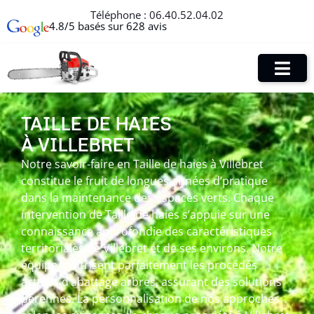
Téléphone :
06.40.52.04.02
4.8/5 basés sur 628 avis
TAILLE DE HAIES
À VILLEBRET
Notre savoir-faire en Taille de haies à Villebret
constitue le fruit de longues années d’pratique
dans la maintenance des espaces verts. Chaque
intervention de Taille de haies s’appuie sur une
connaissance approfondie des caractéristiques
territoriales de Villebret et de ses environs. Notre
équipe maîtrisent parfaitement les procédés
actuels d’abattage arbres, assurant des solutions
pérennes. La personnalisation de nos approches