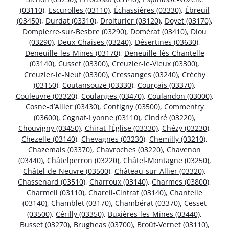
(03110)
,
Escurolles (03110)
,
Échassières (03330)
,
Ébreuil
(03450)
,
Durdat (03310)
,
Droiturier (03120)
,
Doyet (03170)
,
Dompierre-sur-Besbre (03290)
,
Domérat (03410)
,
Diou
(03290)
,
Deux-Chaises (03240)
,
Désertines (03630)
,
Deneuille-les-Mines (03170)
,
Deneuille-lès-Chantelle
(03140)
,
Cusset (03300)
,
Creuzier-le-Vieux (03300)
,
Creuzier-le-Neuf (03300)
,
Cressanges (03240)
,
Créchy
(03150)
,
Coutansouze (03330)
,
Courçais (03370)
,
Couleuvre (03320)
,
Coulanges (03470)
,
Coulandon (03000)
,
Cosne-d’Allier (03430)
,
Contigny (03500)
,
Commentry
(03600)
,
Cognat-Lyonne (03110)
,
Cindré (03220)
,
Chouvigny (03450)
,
Chirat-l’Église (03330)
,
Chézy (03230)
,
Chezelle (03140)
,
Chevagnes (03230)
,
Chemilly (03210)
,
Chazemais (03370)
,
Chavroches (03220)
,
Chavenon
(03440)
,
Châtelperron (03220)
,
Châtel-Montagne (03250)
,
Châtel-de-Neuvre (03500)
,
Château-sur-Allier (03320)
,
Chassenard (03510)
,
Charroux (03140)
,
Charmes (03800)
,
Charmeil (03110)
,
Chareil-Cintrat (03140)
,
Chantelle
(03140)
,
Chamblet (03170)
,
Chambérat (03370)
,
Cesset
(03500)
,
Cérilly (03350)
,
Buxières-les-Mines (03440)
,
Busset (03270)
,
Brugheas (03700)
,
Broût-Vernet (03110)
,