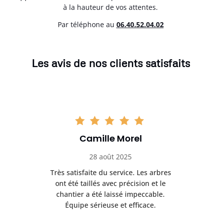
à la hauteur de vos attentes.
Par téléphone au
06.40.52.04.02
Les avis de nos clients satisfaits
Camille Morel
28 août 2025
Très satisfaite du service. Les arbres
E
 mes
ont été taillés avec précision et le
dan
risé
chantier a été laissé impeccable.
donn
Équipe sérieuse et efficace.