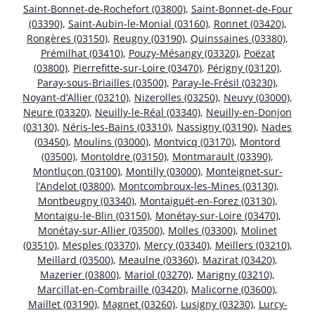
Saint-Bonnet-de-Rochefort (03800)
,
Saint-Bonnet-de-Four
(03390)
,
Saint-Aubin-le-Monial (03160)
,
Ronnet (03420)
,
Rongères (03150)
,
Reugny (03190)
,
Quinssaines (03380)
,
Prémilhat (03410)
,
Pouzy-Mésangy (03320)
,
Poëzat
(03800)
,
Pierrefitte-sur-Loire (03470)
,
Périgny (03120)
,
Paray-sous-Briailles (03500)
,
Paray-le-Frésil (03230)
,
Noyant-d’Allier (03210)
,
Nizerolles (03250)
,
Neuvy (03000)
,
Neure (03320)
,
Neuilly-le-Réal (03340)
,
Neuilly-en-Donjon
(03130)
,
Néris-les-Bains (03310)
,
Nassigny (03190)
,
Nades
(03450)
,
Moulins (03000)
,
Montvicq (03170)
,
Montord
(03500)
,
Montoldre (03150)
,
Montmarault (03390)
,
Montluçon (03100)
,
Montilly (03000)
,
Monteignet-sur-
l’Andelot (03800)
,
Montcombroux-les-Mines (03130)
,
Montbeugny (03340)
,
Montaiguët-en-Forez (03130)
,
Montaigu-le-Blin (03150)
,
Monétay-sur-Loire (03470)
,
Monétay-sur-Allier (03500)
,
Molles (03300)
,
Molinet
(03510)
,
Mesples (03370)
,
Mercy (03340)
,
Meillers (03210)
,
Meillard (03500)
,
Meaulne (03360)
,
Mazirat (03420)
,
Mazerier (03800)
,
Mariol (03270)
,
Marigny (03210)
,
Marcillat-en-Combraille (03420)
,
Malicorne (03600)
,
Maillet (03190)
,
Magnet (03260)
,
Lusigny (03230)
,
Lurcy-