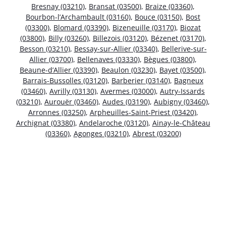
Bresnay (03210)
,
Bransat (03500)
,
Braize (03360)
,
Bourbon-l’Archambault (03160)
,
Bouce (03150)
,
Bost
(03300)
,
Blomard (03390)
,
Bizeneuille (03170)
,
Biozat
(03800)
,
Billy (03260)
,
Billezois (03120)
,
Bézenet (03170)
,
Besson (03210)
,
Bessay-sur-Allier (03340)
,
Bellerive-sur-
Allier (03700)
,
Bellenaves (03330)
,
Bègues (03800)
,
Beaune-d’Allier (03390)
,
Beaulon (03230)
,
Bayet (03500)
,
Barrais-Bussolles (03120)
,
Barberier (03140)
,
Bagneux
(03460)
,
Avrilly (03130)
,
Avermes (03000)
,
Autry-Issards
(03210)
,
Aurouër (03460)
,
Audes (03190)
,
Aubigny (03460)
,
Arronnes (03250)
,
Arpheuilles-Saint-Priest (03420)
,
Archignat (03380)
,
Andelaroche (03120)
,
Ainay-le-Château
(03360)
,
Agonges (03210)
,
Abrest (03200)