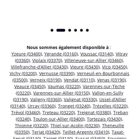
Nous sommes également disponible à
:
Yzeure (03400)
,
Ygrande (03160)
,
Voussac (03140)
,
Vitray
(03360)
,
Viplaix (03370)
,
Villeneuve-sur-Allier (03460)
,
Villefranche-d’Allier (03430)
,
Vieure (03430)
,
Vicq (03450)
,
Vichy (03200)
,
Vernusse (03390)
,
Verneuil-en-Bourbonnais
(03500)
,
Verneix (03190)
,
Vendat (03110)
,
Venas (03190)
,
Veauce (03450)
,
Vaumas (03220)
,
Varennes-sur-Tèche
(03220)
,
Varennes-sur-Allier (03150)
,
Vallon-en-Sully
(03190)
,
Valigny (03360)
,
Valignat (03330)
,
Ussel-d’Allier
(03140)
,
Urçay (03360)
,
Tronget (03240)
,
Trézelles (03220)
,
Trévol (03460)
,
Treteau (03220)
,
Treignat (03380)
,
Treban
(03240)
,
Toulon-sur-Allier (03400)
,
Tortezais (03430)
,
Thionne (03220)
,
Thiel-sur-Acolin (03230)
,
Theneuille
(03350)
,
Terjat (03420)
,
Teillet-Argenty (03410)
,
Taxat-
Senat (03140)
,
Target (03140)
,
Sussat (03450)
,
Souvigny