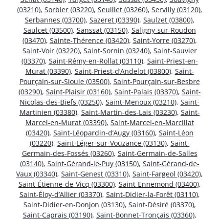
(03210)
,
Sorbier (03220)
,
Seuillet (03260)
,
Servilly (03120)
,
Serbannes (03700)
,
Sazeret (03390)
,
Saulzet (03800)
,
Saulcet (03500)
,
Sanssat (03150)
,
Saligny-sur-Roudon
(03470)
,
Sainte-Thérence (03420)
,
Saint-Yorre (03270)
,
Saint-Voir (03220)
,
Saint-Sornin (03240)
,
Saint-Sauvier
(03370)
,
Saint-Rémy-en-Rollat (03110)
,
Saint-Priest-en-
Murat (03390)
,
Saint-Priest-d’Andelot (03800)
,
Saint-
Pourçain-sur-Sioule (03500)
,
Saint-Pourçain-sur-Besbre
(03290)
,
Saint-Plaisir (03160)
,
Saint-Palais (03370)
,
Saint-
Nicolas-des-Biefs (03250)
,
Saint-Menoux (03210)
,
Saint-
Martinien (03380)
,
Saint-Martin-des-Lais (03230)
,
Saint-
Marcel-en-Murat (03390)
,
Saint-Marcel-en-Marcillat
(03420)
,
Saint-Léopardin-d’Augy (03160)
,
Saint-Léon
(03220)
,
Saint-Léger-sur-Vouzance (03130)
,
Saint-
Germain-des-Fossés (03260)
,
Saint-Germain-de-Salles
(03140)
,
Saint-Gérand-le-Puy (03150)
,
Saint-Gérand-de-
Vaux (03340)
,
Saint-Genest (03310)
,
Saint-Fargeol (03420)
,
Saint-Étienne-de-Vicq (03300)
,
Saint-Ennemond (03400)
,
Saint-Éloy-d’Allier (03370)
,
Saint-Didier-la-Forêt (03110)
,
Saint-Didier-en-Donjon (03130)
,
Saint-Désiré (03370)
,
Saint-Caprais (03190)
,
Saint-Bonnet-Tronçais (03360)
,